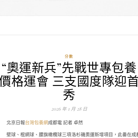
分數
“奧運新兵”先戰世專包養
價格運會 三支國度隊迎
秀
2026 年 1 月 28 日
北京日報
台灣包養網
成都電 記者 卓然
壁球、棍網球、腰旗橄欖球三項洛杉磯奧運新增項目，此番在成