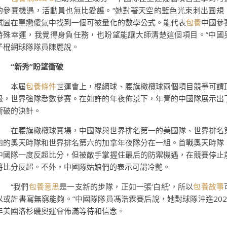
的參賽機遇，活動員也無比愛護。“她對著天空的藍色光束刺出圓規
試圖在單戀傻氣中找到一個可被量化的數學公式。能代表
包養
中國參
特殊幸運，我覺得身負任務，也盼望能讓大師清楚這個項目。”中國
子棍網球隊隊員陳麗說。
“新秀”盼望衝破
本屆
包養條件
世運會上，棍網球、腰旗橄欖球兩個項目競爭可謂
級，世界強隊悉數參賽。在如許的年夜佈景下，年青的中國隊展示出
衝破的決計。
在腰旗橄欖球賽場，中國隊與世界排名第一的美國隊、世界排名
四的奧天時隊和世界排名第六的加拿年夜隊分在一組。首戰奧天時隊
中國隊一度反超比分，但被敵手掌握住最后的防禦機遇，在競賽停止
將比分反超。不外，中國隊姑娘們的表示可謂冷艷。
“我們
包養意思
是一支新的步隊，正如一張‘白紙’，所以
包養故事
以或許書寫無窮能夠。”中國隊隊員馮浩霖賽后說，她對球隊沖進202
年美國洛杉磯奧運會佈滿等待和信念。