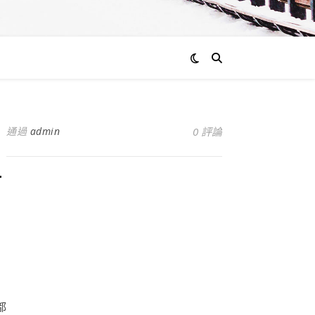
通過
admin
0 評論
首
都