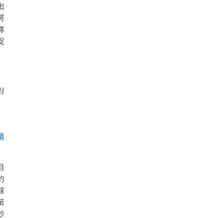
出
將
隊
捉
對
儀
目
的
球
第
鈔