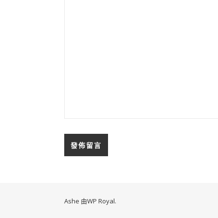
Ashe 由
WP Royal
.