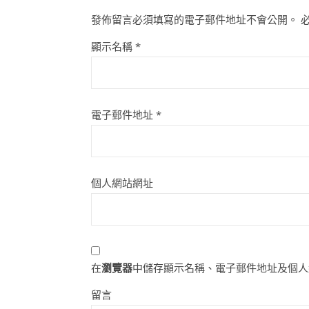
發佈留言必須填寫的電子郵件地址不會公開。
顯示名稱
*
電子郵件地址
*
個人網站網址
在
瀏覽器
中儲存顯示名稱、電子郵件地址及個人
留言