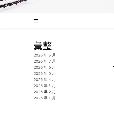
彙整
2026 年 8 月
2026 年 7 月
2026 年 6 月
2026 年 5 月
2026 年 4 月
2026 年 3 月
2026 年 2 月
2026 年 1 月