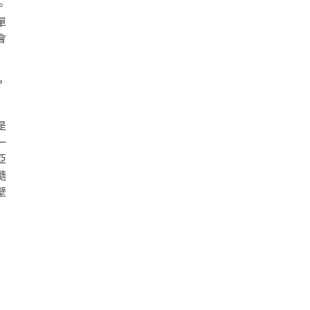
。
單
會
，
是
一
亞
隨
壁