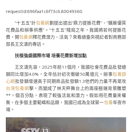
requestId:696faa1c6f73c6.80049360.
“十五五”計
包養網
劃提出提出“鼎力提振花費”、“擴展優質
花費品和辦事供應”。“十五五”殘局之年，我國將若何提振花
費，開
包養網
釋花費潛力、活氣？來看總臺央視記者對商務部
部長王文濤的專訪。
扶植強盛國際市場 培養花費新增加點
王文濤先容，2025年前11個月，我國社會花費品批發總
額同比增加4.0%，全年估計初次衝破50萬億元。辦事
包養甜
心網
批發額增速高于同期商品批發額1.3他們的力量不再是攻
台灣包養網
擊，而變成了林天秤舞台上的兩座極端背景雕塑
**。個百分點，表現了較強活氣和潛力。假如用花費量來權
衡，在多個主要範疇和品類，我國已成為全球第一
包養
年夜市
場。