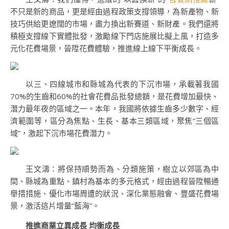
不只是新的商品，更是經由過程政策支撐領導，為新產物、新
技巧供給更遼闊的市場，盡力換出新賽道、新財產。我們還將
積極支撐線下實體批發，激勵線下門店施展比擬上風，打造多
元化花費場景，晉陞花費體驗，推進線上線下平衡成長。
以三、四線城市和縣城為代表的下沉市場，承載著我國
70%的生齒和60%的社會花費品批發總額，是花費增加最快、
潛力最年夜的區域之一。本年，我國將依據生齒多少數字、經
濟範圍等，區分為焦點、生長、基本三類區域，聚焦“三個區
域”，激起下沉市場花費潛力。
王文濤：將保持順勢而為、分類施策，樹立以郊區為中
間、縣城為重點、鎮村為基本的多元格式，經由過程晉陞暢通
舉措措施、優化市場周遭的狀況、深化業態融會、豐盛花費場
景，激活這片增量“藍海”。
推進商業立異成長 均衡成長