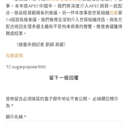
事。本年是APEC中國年，我們將深度介入APEC經貿一起配
合，辦妥經貿範疇系列會議。另一件年夜事是世貿組織
包養
第
14屆部長級會議，我們會周全深刻介入世貿組織改造，與各方
配合收回支撐多邊主義和不受拘束商業的聲響，推進會議獲得
務虛結果。
（總臺央視記者 劉穎 高媛）
包養感情
TC:sugarpopular900
留下一個回覆
發佈留言必須填寫的電子郵件地址不會公開。
必填欄位標示
為
*
顯示名稱
*