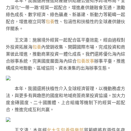
本年，我國還將推進財產鏈供給鏈公道有序跨境布局。全
力深化“一帶一路”經貿一起配合，增進產供鏈融會互通，激勵
綠色成長、數字經濟、綠色礦產、新基建、新動力等範疇一起
配合，增進樹立同等
包養
性、包涵性和扶植性的全球產供鏈伙
伴關系。
王文濤：施展境外經貿一起配合區平臺效能，經由過程對
外投資拓展海
包養
內營銷收集、開闢國際市場，完成投資和商
業彼此增進，推動商業投資一體化成長。我們還將優化海內綜
合辦事系統，完美國度層面海內綜合
包養故事
辦事平臺，推進
構成央地聯動、區域協同、資本湊集的出海辦事生態。
本年，我國還將扶植性介入全球經濟管理，以機動務虛方
法，與更多有興趣愿的國度和地域商簽商業投資協議。加大力
度金磚國度、二十國團體、上合組織等機制下的經貿一起配
合，推進完成互利共贏。
王文濤：本年經
女大生包養俱樂部
貿範疇將有兩件年夜