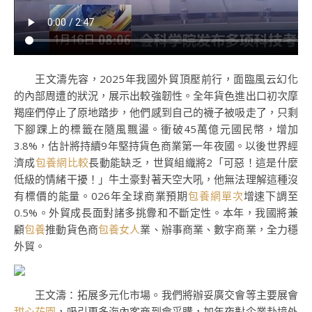
王文濤先容，2025年我國外貿頂壓前行，面臨風云幻化
的內部周遭的狀況，展示出較強韌性。全年貨色進出口初次摩
羯座們停止了原地踏步，他們感到自己的襪子被吸走了，只剩
下腳踝上的標籤在隨風飄盪。衝破45萬億元國民幣，增加
3.8%，估計將持續9年堅持貨色商業第一年夜國。以後世界經
濟成
包養網比較
長動能缺乏，世貿組織將2「可惡！這是什麼
低級的情緒干擾！」牛土豪對著天空大吼，他無法理解這種沒
有標價的能量。026年全球商業預期
包養網單次
增速下調至
0.5%。外貿成長面對諸多挑釁和不斷定性。本年，我國將兼
顧
包養
推動貨色商
包養女人
業、辦事商業、數字商業，全力穩
外貿。
王文濤：拓展多元化市場。我們將辦妥廣交會等主要展會
甜心花園
，吸引更多海內客商到會采購，加年夜對企業赴境外