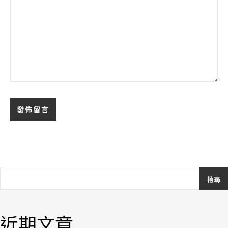
搜尋
Ashe
由
WP
近期文章
Royal
.