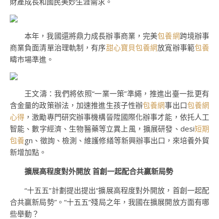
財產成長和國民美妙生涯需求。
本年，我國還將鼎力成長辦事商業，完美
包養網
跨境辦事
商業負面清單治理軌制，有序
甜心寶貝包養網
放寬辦事範
包養
疇市場準進。
王文濤：我們將依照“一業一策”準繩，推進出臺一批更有
含金量的政策辦法，加速推進生孩子性辦
包養網
事出口
包養網
心得
，激勵專門研究辦事機構晉陞國際化辦事才能，依托人工
智能、數字經濟、生物醫藥等立異上風，擴展研發、desi
短期
包養
gn、徵詢、檢測、維護修繕等新興辦事出口，來培養外貿
新增加點。
擴展高程度對外開放 首創一起配合共贏新局勢
“十五五”計劃提出提出“擴展高程度對外開放，首創一起配
合共贏新局勢”。“十五五”殘局之年，我國在擴展開放方面有哪
些舉動？