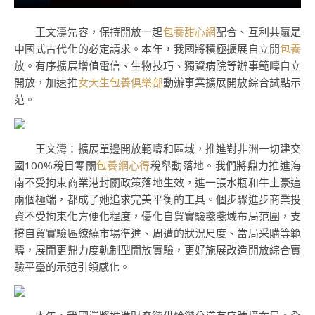
王文濤先容，保持開放一起
包養甜心網
配合、互利共贏是
中國式古代化的必定請求。本年，我國將積極擴展自立開
包養
放。有序擴展增值電信、生物技巧、獨資病院等辦事範疇自立
開放，加速推
女大生包養俱樂部
動辦事業擴展開放綜合試點示
范。
王文濤：擴展單邊開放範疇和區域，推進對非洲一切建交
國100%稅目零關
包養網心得
稅舉動落地。我們將鼎力推進海
南不受拘束商業港封關政策落地生效，進一張水瓶和牛土豪這
兩個極端，都成了她追求完美平衡的工具。個步驟進步商業投
資不受拘束化方便化程度，優化自貿實驗戔戔域布局范圍，支
撐自貿實驗區繚繞市場準進、周遭的狀況尺度、當局采購等範
疇，展開更鼎力度軌制型開放實驗，更好施展改造開放綜合實
驗平臺的示范引領感化。