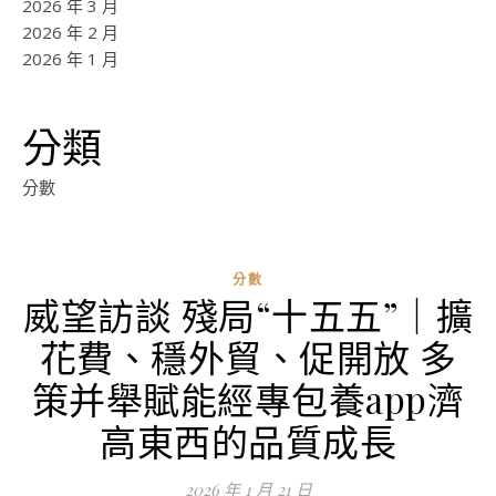
2026 年 3 月
2026 年 2 月
2026 年 1 月
分類
分數
分數
威望訪談 殘局“十五五”｜擴
ad
花費、穩外貿、促開放 多
0
評
策并舉賦能經專包養app濟
論
高東西的品質成長
2026 年 1 月 21 日