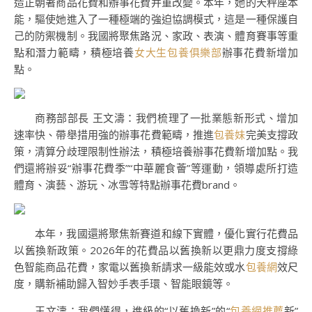
造正朝著商品花費和辦事花費并重改變。本年，她的天秤座本
能，驅使她進入了一種極端的強迫協調模式，這是一種保護自
己的防禦機制。我國將聚焦路況、家政、表演、體育賽事等重
點和潛力範疇，積極培養
女大生包養俱樂部
辦事花費新增加
點。
商務部部長 王文濤：我們梳理了一批業態新形式、增加
速率快、帶舉措用強的辦事花費範疇，推進
包養妹
完美支撐政
策，清算分歧理限制性辦法，積極培養辦事花費新增加點。我
們還將辦妥“辦事花費季”“中華麗食薈”等運動，領導處所打造
體育、演藝、游玩、冰雪等特點辦事花費brand。
本年，我國還將聚焦新賽道和線下實體，優化實行花費品
以舊換新政策。2026年的花費品以舊換新以更鼎力度支撐綠
色智能商品花費，家電以舊換新請求一級能效或水
包養網
效尺
度，購新補助歸入智妙手表手環、智能眼鏡等。
王文濤：我們懂得，進級的“以舊換新”的“
包養網推薦
新”