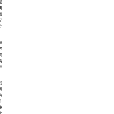
是
月
雅
記
立
研
被
現
需
際
我
實
濟
作
高
水