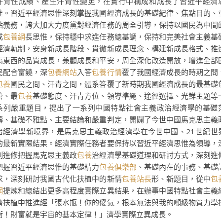
汗青性成績、產生汗青性變更，在實行中構成和成長了習近平經濟
惟。習近平經濟思惟深刻掌握我國經濟成長的基礎紀律、焦點目的、
點義務，誇大加大力度黨對經濟任務的周全引導，保持以國民為中間
成
包養網
長思惟，保持穩中求進任務總基調，保持和完美社會主義基
經濟軌制，安身新成長階段、貫徹新成長理念、構建新成長格式、推
高東西的品質成長，兼顧成長和平安，周全深化改造開放，增進全部
民配合富饒，深
包養網站
入答
包養行情
覆了我國經濟成長的時期之問
包養
國民之問、汗青之問，體系答覆了新時期我國經濟成長的最基礎
管、最
包養
基礎態度、汗青方位、領導準繩、途徑選擇、光鮮主題等
系列嚴重題目，提出了一系列中國特點社會主義政治經濟學的基礎
疇、基礎不雅點、主要結論和嚴重判定，開闢了今世中國馬克思主義
治經濟學新境界，是馬克思主義政治經濟學在今世中國、21世紀世
的最新實際結果。經濟實際任務者要保持以習近平經濟思惟為領導，
刻進修把握馬克思主義政
包養
治經濟學基礎道理和研討方式，深刻進
把握習近平經濟思惟的基礎精力
包養俱樂部
、基礎內在的事務、基礎
求，深刻研討我國古代化扶植中的新情
包養站長
形、新題目，從中
包
網
提煉和總結出更多高程度實際立異結果，在辦事中國特點社會主義
濟扶植中推進經「張水瓶！你的傻氣，根本無法與我的噸級物質力學
衡！財富就是宇宙的基本定律！」濟學實際立異成長。