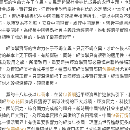
“實際的性命力在于立異。立異是哲學社會迷信成長的永恒主題，也
社會成長、實行深化、汗青進步對哲學社會迷信的必定請求。”本年4
25日，習近平總書記在中國國民年夜學考核時指出：“要以中國為不
照、以時期為不雅照，安身中國現實，處理中國題目”。習近平總書
的主要闡述，為成長中國特點社會主義政治經濟學、推動經濟學實際
異指明了標的目的、供給了最基礎遵守。
經濟學實際的性命力在于不竭立異。只要不竭立異，才幹在後人
討的基本上更下層樓、有所衝破。同時，經濟學具有很強的適用性，
稱為致用之學。所謂致用，重要是指經濟學實際必需慎密聯絡接觸
實，為實際經濟社會成長辦事。這意味著經濟學實際研
包養網
討尤其
求安身本國現實。只要深深植根于本國經濟成長實行膏壤，經濟學實
研討才幹根深葉茂、碩果累累。
黨的十八年夜以
包養
來，在習
包養網
近平經濟思惟迷信指引下，
國經
甜心花園
濟成長獲得了環球注視的巨大成績，經濟實力、科技
力、國防實力、綜合國力完成新的躍升。新時期中國特點社會主義經
扶植的巨大實行，為經濟學實際立異供給了良田膏壤。中國
包養行情
為一個活著界上有側重要影響力的經濟年夜國，理應為世界進獻更多
程度
包養網ppt
原創性研討結果，進獻更多可以或許引領國際學術潮