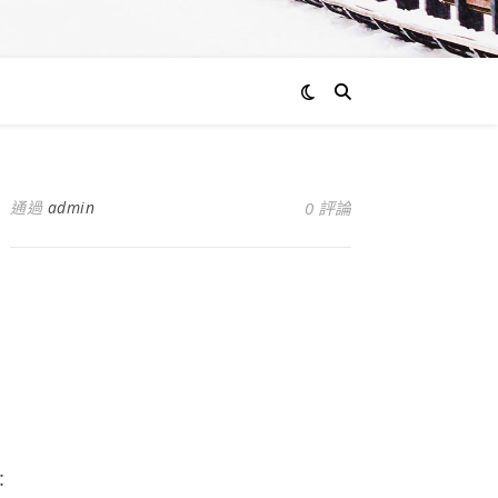
通過
admin
0 評論
：