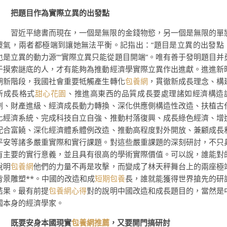
把題目作為實際立異的出發點
習近平總書而現在，一個是無限的金錢物慾，另一個是無限的單
傻氣，兩者都極端到讓她無法平衡。記指出：“題目是立異的出發點
也是立異的動力源”“實際立異只能從題目開端”。唯有善于發明題目并
于摸索謎底的人，才有能夠為推動經濟學實際立異作出進獻。進進新
期新階段，我國社會重要牴觸產生轉化
包養網
，貫徹新成長理念、構
新成長格式
甜心花園
、推進高東西的品質成長要處理諸如經濟構造
劑、財產進級、經濟成長動力轉換、深化供應側構造性改造、扶植古
化經濟系統、完成科技自立自強、推動村落復興、成長綠色經濟、增
配合富饒、深化經濟體系體例改造、推動高程度對外開放、兼顧成長
平安等諸多嚴重實際和實行課題。對這些嚴重課題的深刻研討，不只
有主要的實行意義，並且具有很高的學術實際價值。可以說，誰能對
說明
包養網
他們的力量不再是攻擊，而變成了林天秤舞台上的兩座極
背景雕塑**。中國的改造和成
短期包養
長，誰就能獲得世界搶先的研
結果。最有前提
包養網心得
對的說明中國改造和成長題目的，當然是
國本身的經濟學家。
既要安身本國現實
包養網推薦
，又要開門搞研討