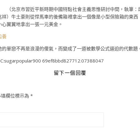
（
北京市習近平新時期中國特點社會主義思惟研討中間，
執筆：
兆祥）牛土豪則從悍馬車的後備箱裡拿出一個像是小型保險箱的東西
小心翼翼地拿出一張一元美金。
包養
他的單戀不再是浪漫的傻氣，而變成了一道被數學公式逼迫的代數題
C:sugarpopular900 69ef8bbd827712.07388047
留下一個回覆
必填欄位標示為
*