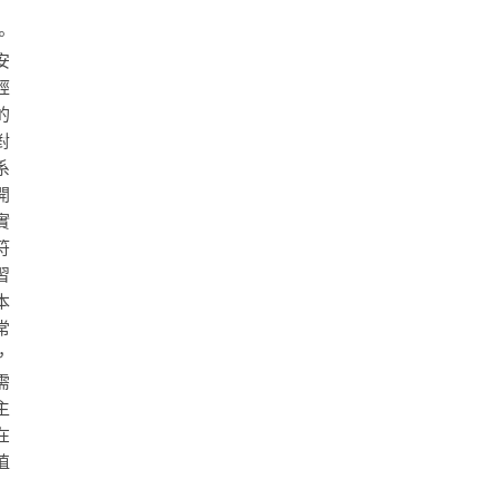
。
安
經
的
對
系
開
實
符
習
本
常
，
需
主
在
值