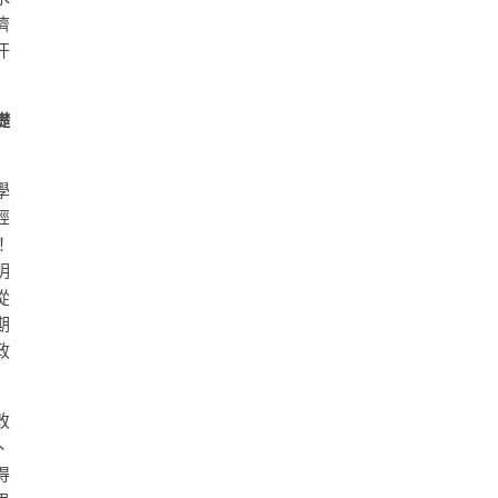
濟
汗
礎
學
經
！
明
從
期
政
改
、
得