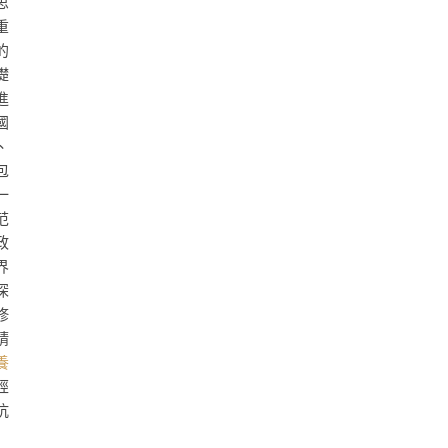
思
重
的
礎
進
國
、
包
一
范
政
界
深
修
請
養
經
抗