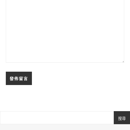
搜尋
Ashe
由