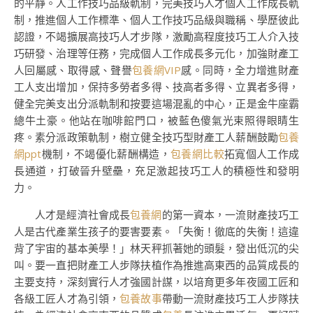
的平靜。人工作技巧品級軌制，完美技巧人才個人工作成長軌
制，推進個人工作標準、個人工作技巧品級與職稱、學歷彼此
認證，不竭擴展高技巧人才步隊，激勵高程度技巧工人介入技
巧研發、治理等任務，完成個人工作成長多元化，加強財產工
人回屬感、取得感、聲譽
包養網VIP
感。同時，全力增進財產
工人支出增加，保持多勞者多得、技高者多得、立異者多得，
健全完美支出分派軌制和按要這場混亂的中心，正是金牛座霸
總牛土豪。他站在咖啡館門口，被藍色傻氣光束照得眼睛生
疼。素分派政策軌制，樹立健全技巧型財產工人薪酬鼓勵
包養
網ppt
機制，不竭優化薪酬構造，
包養網比較
拓寬個人工作成
長通道，打破晉升壁壘，充足激起技巧工人的積極性和發明
力。
人才是經濟社會成長
包養網
的第一資本，一流財產技巧工
人是古代產業生孩子的要害要素。「失衡！徹底的失衡！這違
背了宇宙的基本美學！」林天秤抓著她的頭髮，發出低沉的尖
叫。要一直把財產工人步隊扶植作為推進高東西的品質成長的
主要支持，深刻實行人才強國計謀，以培育更多年夜國工匠和
各級工匠人才為引領，
包養故事
帶動一流財產技巧工人步隊扶