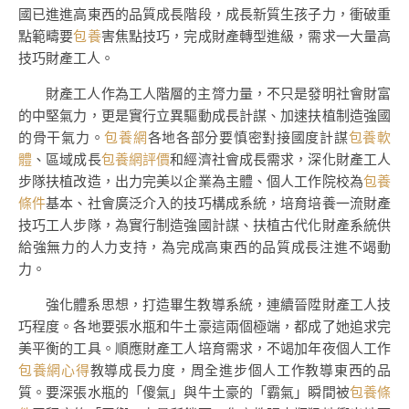
國已進進高東西的品質成長階段，成長新質生孩子力，衝破重
點範疇要
包養
害焦點技巧，完成財產轉型進級，需求一大量高
技巧財產工人。
財產工人作為工人階層的主膂力量，不只是發明社會財富
的中堅氣力，更是實行立異驅動成長計謀、加速扶植制造強國
的骨干氣力。
包養網
各地各部分要慎密對接國度計謀
包養軟
體
、區域成長
包養網評價
和經濟社會成長需求，深化財產工人
步隊扶植改造，出力完美以企業為主體、個人工作院校為
包養
條件
基本、社會廣泛介入的技巧構成系統，培育培養一流財產
技巧工人步隊，為實行制造強國計謀、扶植古代化財產系統供
給強無力的人力支持，為完成高東西的品質成長注進不竭動
力。
強化體系思想，打造畢生教導系統，連續晉陞財產工人技
巧程度。各地要張水瓶和牛土豪這兩個極端，都成了她追求完
美平衡的工具。順應財產工人培育需求，不竭加年夜個人工作
包養網心得
教導成長力度，周全進步個人工作教導東西的品
質。要深張水瓶的「傻氣」與牛土豪的「霸氣」瞬間被
包養條