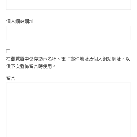
個人網站網址
在
瀏覽器
中儲存顯示名稱、電子郵件地址及個人網站網址，以
供下次發佈留言時使用。
留言