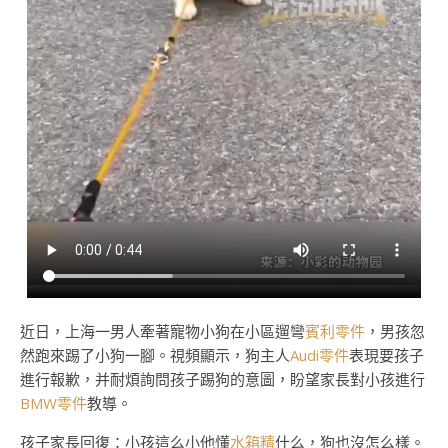
近日，上海一男人牽著寵物小狗在小區遛彎
賓利零件
，男孩忽
然跑來踢了小狗一腳。視頻顯示，狗主人
Audi零件
表現要孩子
進行報歉，并耐煩詢問孩子踢狗的意圖，盼望家長對小孩進行
BMW零件
教導。
孩子家長回復：小孩這么小他懂
水箱精
什么，狗也沒怎么樣。