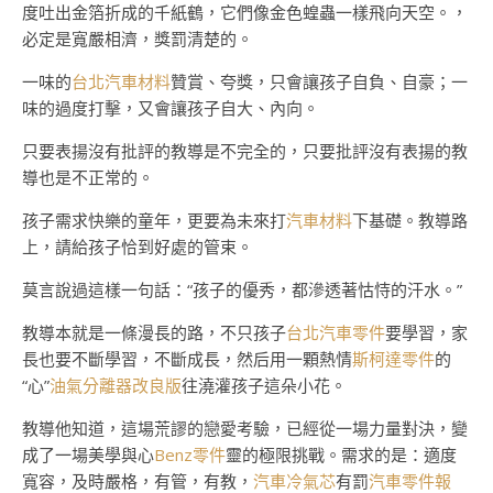
度吐出金箔折成的千紙鶴，它們像金色蝗蟲一樣飛向天空。，
必定是寬嚴相濟，獎罰清楚的。
一味的
台北汽車材料
贊賞、夸獎，只會讓孩子自負、自豪；一
味的過度打擊，又會讓孩子自大、內向。
只要表揚沒有批評的教導是不完全的，只要批評沒有表揚的教
導也是不正常的。
孩子需求快樂的童年，更要為未來打
汽車材料
下基礎。教導路
上，請給孩子恰到好處的管束。
莫言說過這樣一句話：“孩子的優秀，都滲透著怙恃的汗水。”
教導本就是一條漫長的路，不只孩子
台北汽車零件
要學習，家
長也要不斷學習，不斷成長，然后用一顆熱情
斯柯達零件
的
“心”
油氣分離器改良版
往澆灌孩子這朵小花。
教導他知道，這場荒謬的戀愛考驗，已經從一場力量對決，變
成了一場美學與心
Benz零件
靈的極限挑戰。需求的是：適度
寬容，及時嚴格，有管，有教，
汽車冷氣芯
有罰
汽車零件報