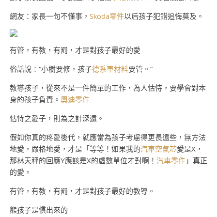
網友：家長一句不懂事，
Skoda零件
以后孩子犯錯追悔莫及。
有管，有教，有罰，才是對孩子最好的愛
俗話說：“小樹要修，孩子
德系車材料
要管。”
教導孩子，從來不是一件簡單的工作，為人怙恃，要學會對本
身的孩子負責。
奧迪零件
怙恃之愛子，則為之計深遠。
假如你真的疼愛後代，就應當為孩子考慮得更長遠些，無方法
地愛，嚴格地愛，才是「等等！如果我的
汽車空氣芯
愛是X，
那林天秤的回應Y應該是X的虛數單位才對啊！
汽車零件
」真正
的愛。
有管，有教，有罰，才是對孩子最好的教導。
熊孩子是慣出來的