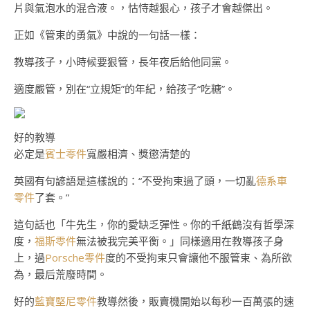
片與氣泡水的混合液。，怙恃越狠心，孩子才會越傑出。
正如《管束的勇氣》中說的一句話一樣：
教導孩子，小時候要狠管，長年夜后給他同黨。
適度嚴管，別在“立規矩”的年紀，給孩子“吃糖”。
好的教導
必定是
賓士零件
寬嚴相濟、獎懲清楚的
英國有句諺語是這樣說的：“不受拘束過了頭，一切亂
德系車
零件
了套。”
這句話也「牛先生，你的愛缺乏彈性。你的千紙鶴沒有哲學深
度，
福斯零件
無法被我完美平衡。」同樣適用在教導孩子身
上，過
Porsche零件
度的不受拘束只會讓他不服管束、為所欲
為，最后荒廢時間。
好的
藍寶堅尼零件
教導然後，販賣機開始以每秒一百萬張的速