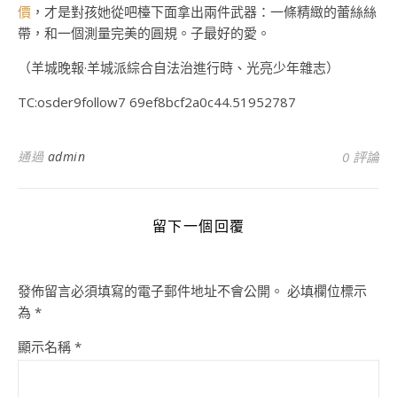
價
，才是對孩她從吧檯下面拿出兩件武器：一條精緻的蕾絲絲
帶，和一個測量完美的圓規。子最好的愛。
（羊城晚報·羊城派綜合自法治進行時、光亮少年雜志）
TC:osder9follow7 69ef8bcf2a0c44.51952787
通過
admin
0 評論
留下一個回覆
發佈留言必須填寫的電子郵件地址不會公開。
必填欄位標示
為
*
顯示名稱
*