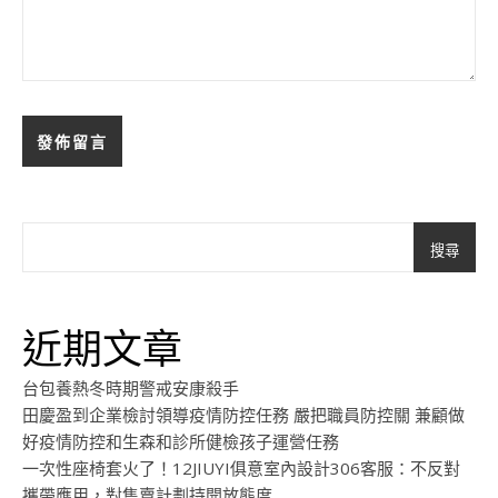
搜尋
近期文章
台包養熱冬時期警戒安康殺手
田慶盈到企業檢討領導疫情防控任務 嚴把職員防控關 兼顧做
好疫情防控和生森和診所健檢孩子運營任務
一次性座椅套火了！12JIUYI俱意室內設計306客服：不反對
攜帶應用，對售賣計劃持開放態度