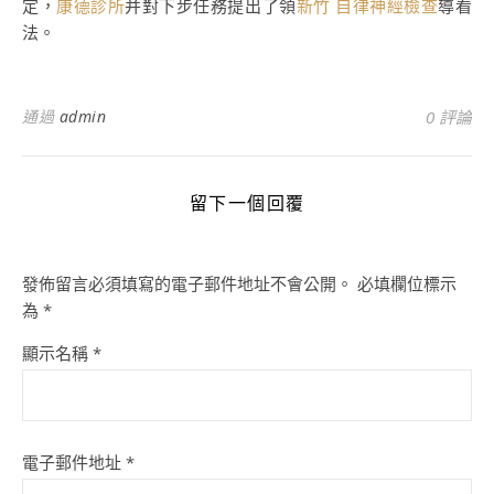
定，
康德診所
并對下步任務提出了領
新竹 自律神經檢查
導看
法。
通過
admin
0 評論
留下一個回覆
發佈留言必須填寫的電子郵件地址不會公開。
必填欄位標示
為
*
顯示名稱
*
電子郵件地址
*