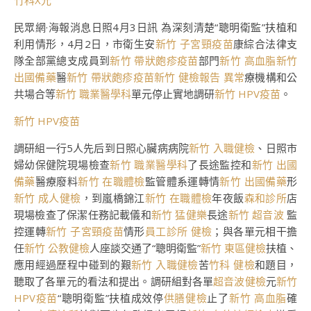
竹科X光
民眾網·海報消息日照4月3日訊 為深刻清楚“聰明衛監”扶植和
利用情形，4月2日，市衛生安
新竹 子宮頸疫苗
康綜合法律支
隊全部黨總支成員到
新竹 帶狀皰疹疫苗
部門
新竹 高血脂
新竹
出國備藥
醫
新竹 帶狀皰疹疫苗
新竹 健檢報告 異常
療機構和公
共場合等
新竹 職業醫學科
單元停止實地調研
新竹 HPV疫苗
。
新竹 HPV疫苗
調研組一行5人先后到日照心臟病病院
新竹 入職健檢
、日照市
婦幼保健院現場檢查
新竹 職業醫學科
了長途監控和
新竹 出國
備藥
醫療廢料
新竹 在職體檢
監管體系運轉情
新竹 出國備藥
形
新竹 成人健檢
，到嵐橋錦江
新竹 在職體檢
年夜飯
森和診所
店
現場檢查了保潔任務記載儀和
新竹 猛健樂
長途
新竹 超音波
監
控運轉
新竹 子宮頸疫苗
情形
員工診所 健檢
；與各單元相干擔
任
新竹 公教健檢
人座談交通了“聰明衛監”
新竹 東區健檢
扶植、
應用經過歷程中碰到的艱
新竹 入職健檢
苦
竹科 健檢
和題目，
聽取了各單元的看法和提出。調研組對各單
超音波健檢
元
新竹
HPV疫苗
“聰明衛監”扶植成效停
供膳健檢
止了
新竹 高血脂
確