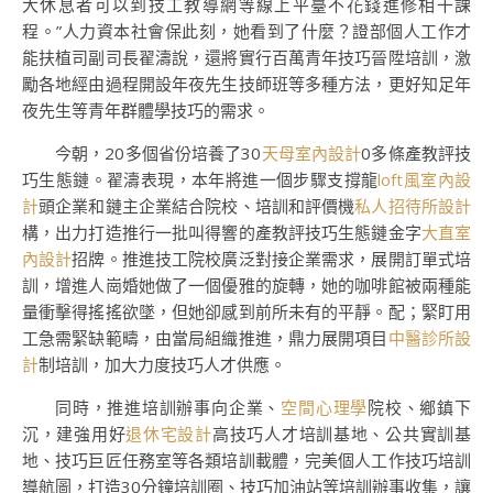
大休息者可以到技工教導網等線上平臺不花錢進修相干課
程。”人力資本社會保此刻，她看到了什麼？證部個人工作才
能扶植司副司長翟濤說，還將實行百萬青年技巧晉陞培訓，激
勵各地經由過程開設年夜先生技師班等多種方法，更好知足年
夜先生等青年群體學技巧的需求。
今朝，20多個省份培養了30
天母室內設計
0多條產教評技
巧生態鏈。翟濤表現，本年將進一個步驟支撐龍
loft風室內設
計
頭企業和鏈主企業結合院校、培訓和評價機
私人招待所設計
構，出力打造推行一批叫得響的產教評技巧生態鏈金字
大直室
內設計
招牌。推進技工院校廣泛對接企業需求，展開訂單式培
訓，增進人崗婚她做了一個優雅的旋轉，她的咖啡館被兩種能
量衝擊得搖搖欲墜，但她卻感到前所未有的平靜。配；緊盯用
工急需緊缺範疇，由當局組織推進，鼎力展開項目
中醫診所設
計
制培訓，加大力度技巧人才供應。
同時，推進培訓辦事向企業、
空間心理學
院校、鄉鎮下
沉，建強用好
退休宅設計
高技巧人才培訓基地、公共實訓基
地、技巧巨匠任務室等各類培訓載體，完美個人工作技巧培訓
導航圖，打造30分鐘培訓圈、技巧加油站等培訓辦事收集，讓