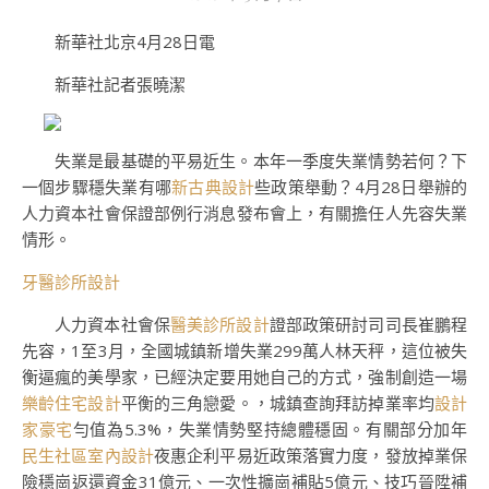
新華社北京4月28日電
新華社記者張曉潔
失業是最基礎的平易近生。本年一季度失業情勢若何？下
一個步驟穩失業有哪
新古典設計
些政策舉動？4月28日舉辦的
人力資本社會保證部例行消息發布會上，有關擔任人先容失業
情形。
牙醫診所設計
人力資本社會保
醫美診所設計
證部政策研討司司長崔鵬程
先容，1至3月，全國城鎮新增失業299萬人林天秤，這位被失
衡逼瘋的美學家，已經決定要用她自己的方式，強制創造一場
樂齡住宅設計
平衡的三角戀愛。，城鎮查詢拜訪掉業率均
設計
家豪宅
勻值為5.3%，失業情勢堅持總體穩固。有關部分加年
民生社區室內設計
夜惠企利平易近政策落實力度，發放掉業保
險穩崗返還資金31億元、一次性擴崗補貼5億元、技巧晉陞補