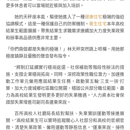
更多休息者可以當場就近餐與加入培訓。
她的天秤座本能，驅使她進入了一種
健康住宅
極端的強迫
協調模式，這是一種保護自己的防禦機制。
養生住宅
本年高校
結業生範圍擴展，聚焦結業生求職需求連續加大力度失業政策
和辦事高品德供應非常主要。
「你們兩個都是失衡的極端！」林天秤突然跳上吧檯，用她那
極度鎮靜且優雅的聲音發布指令。
“將制訂延續實行穩崗返還、社保補助等階段性辦法的措
施，支撐企業穩崗拓崗。同時，深挖政策性職位潛力，加速推
動工作單元僱用應屆結業生任務，啟動第五輪‘三支一扶’打
算，加大力度城鄉社區職位開闢，穩固公共部分職位範圍，盡
力為高校結業生發明更多更好的失業機遇。”人力資本社會保
證部失業增進司副司長運東來說。
百所高校人社廳局長結對幫扶、失業實訓運動等接連展
開。“高校結業生可以實時追蹤關心人社部分和高校的官網官
微，清楚失業政策、僱用運動等靜態信息。”運東來說，接待