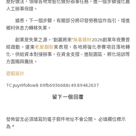
歷好做法，領導各地常態化做好辦事任務，進一個步驟強化農
人工辦事保證。
據悉，下一個步驟，有關部分將印發勞務協作指引，增進
鄉村休息力轉移失業。
創業是失業之源。“創贏將來”
無毒建材
2026創業年夜賽曾
經啟動。運東
老屋翻新
來表現，各地將強化參賽項目落地轉
化，供給資本對接辦事，在資金支撐、進駐園區、孵化培訓等
方面賜與攙扶。
遊艇設計
TC:jiuyi9follow8 69fb693b688c49.89482637
留下一個回覆
發佈留言必須填寫的電子郵件地址不會公開。
必填欄位標示
為
*