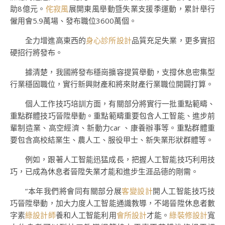
助8億元。
侘寂風
展開東風舉動暨失業支援季運動，累計舉行
僱用會5.9萬場、發布職位3600萬個。
全力增進高東西的
身心診所設計
品質充足失業，更多實招
硬招行將發布。
據清楚，我國將發布穩崗擴容提質舉動，支撐休息密集型
行業穩固職位，實行新興財產和將來財產行業職位開闢打算。
個人工作技巧培訓方面，有關部分將實行一批重點範疇、
重點群體技巧晉陞舉動。重點範疇重要包含人工智能、進步前
輩制造業、高空經濟、新動力car 、康養辦事等。重點群體重
要包含高校結業生、農人工、服役甲士、新失業形狀群體等。
例如，跟著人工智能迅猛成長，把握人工智能技巧利用技
巧，已成為休息者晉陞失業才能和進步生涯品德的剛需。
“本年我們將會同有關部分展
客變設計
開人工智能技巧技
巧晉陞舉動，加大力度人工智能通識教導，不竭晉陞休息者數
字素
綠設計師
養和人工智能利用
會所設計
才能。
綠裝修設計
寬