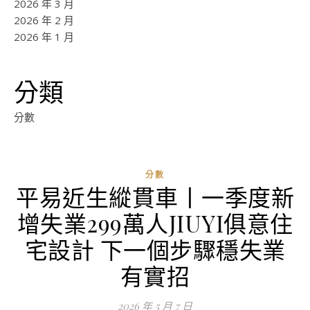
2026 年 3 月
2026 年 2 月
2026 年 1 月
分類
分數
分數
平易近生縱貫車丨一季度新
ad
增失業299萬人JIUYI俱意住
0
評
宅設計 下一個步驟穩失業
論
有實招
2026 年 5 月 7 日