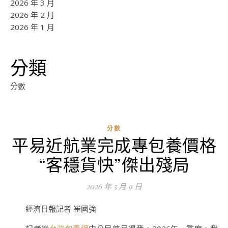
2026 年 3 月
2026 年 2 月
2026 年 1 月
分類
分數
分數
平易近航業完成專包養價格
ad
“客穩貨快”傑出殘局
0
評
2026 年 5 月 9 日
論
經濟日報記者 崔國強