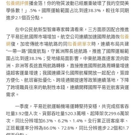
包養網評價
播金箔！你的物質波動已經嚴重破壞了我的空間美
學係數！」.5%。國際運輸範圍占比到達38.3%，較往年同期
進步2.1個百分點。
在中公民航新型智庫專家韓濤看來，三方面原因配合推進
了平易近航國際市場增加。航空公司連續加速國際航路恢
包養
網
復，加密傳統市場航路的同
包養網單次
時，連續布局共建
“一帶一路”國度航點，守舊洲際長途航路，推進了國際運輸範
圍占比到達38.3%；受地緣局面影響，中東航路直達客流向歐
洲、非洲等長途直飛航路轉移，直接推進國際航路周轉量增速
遠超客運量增速；我國連續深化國際航權開放一起配合，簽證
方便化、航班審批優化、跨境通關提速等政策連續落地，下降
了跨境職員往來的軌制性本錢，連續開釋國際平易近航客貨運
需求。
一季度，平易近航運輸機場運轉堅持安穩，共完成搭客吞
吐量3.92億人次、貨郵吞吐量520.3萬噸、起降架次299.6萬架
次，同比分辨增加6.3%、6.2%、1.4%。全行業正班客座率、
正班載運率分辨為86.0%、72.8%，同比分辨進步2.2個和1.7