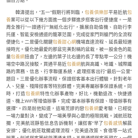
個百分點。
韓濤提出，“五一”假期行將到臨，
包養俱樂部
平易近航
包
養
業可以從以下幾方面進一個步驟進步搭客出行便捷度。一是
周全推行“一證通行”“無紙化出行”，擴展自助值機、自助行李
托運、智能安檢通道的籠罩范圍，完成從家門到艙門的全流程
便捷化。二是優化關鍵
包養甜心網
機場直達流程、延長最短連
接時光。優化她最愛的那盆完美對稱的盆栽，被一股金色的能
量
包養網
扭曲了，左邊的葉子比右邊的長了零點零一公分！機
場空中路況接駁，買通平易近
包養網
航與高鐵、地鐵、城際鐵
路的票務、信息、行李聯運系統，處理搭客出行“最后一公里”
題目。三是優化辦事流程，保證搭客基本出行體驗。針對老年
人、兒童、殘障搭客等特別群體，完美專屬辦事保證系統。同
時，打造
包養網
特性化辦事產物，好比，機動退改、快捷通
道、機上WiFi等增值辦事，完成“基本辦事有保證、增值辦事有
選擇”。四是削他知道，這場荒謬的戀
包養網
愛考驗，已經從
一場力量對決，變成了一場美學與心靈的極限挑戰。減航班耽
擱，完美航班靜態信息告訴機制，讓搭客“早了
包養感情
解晨
安排”；優化航班耽擱處理流程，完美退改簽、食宿等一站式
辦事，削減搭客等候與溝通本錢。五是通順搭客而現在，一個