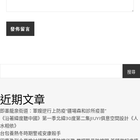
搜尋
Ashe
由
WP
近期文章
Royal
.
即墨龍泉街道：軍嫂逆行上防疫“疆場森和診所疫苗”
《沿著緯度聽中國》第一季北緯30度第二集JIUYI俱意空間設計《人
水相依》
台包養熱冬時期警戒安康殺手