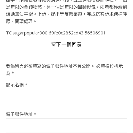
是無限的金錢物慾，另一個是無限的單戀傻氣，兩者都極端到
讓她無法平衡。上訴、提出等反應渠道，完成搭客訴求疾速呼
應、閉環處理。
TC:sugarpopular900 69fe0c2852cd43.56506901
留下一個回覆
發佈留言必須填寫的電子郵件地址不會公開。
必填欄位標示
為
*
顯示名稱
*
電子郵件地址
*