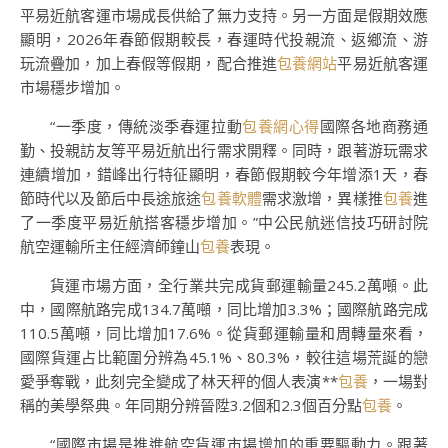
平易近航客運市場成長供給了無力支持。另一方面是假期效應
顯明，2026年春節假期較長，春運時代投親流、返鄉流、游
玩流疊加，加上春假等假期，配合推進
包養網站
平易近航客運
市場穩步增加。
“一季度，傳統淡季春運拉動
包養網心得
國際各地商務通
勤、投親訪友等平易近航出行需求開釋。同時，跟著游玩需求
連續增加，錯峰出行特征顯明，春節假期較今年增添1天，春
節時代以及節后中長途旅途
包養軟體
需求激增，異樣推
包養
進
了一季度平易近航搭客穩步增加。”中公民航迷信技巧研討院
航空運輸所主任經濟師鐘山
包養
表現。
貨運市場方面，全行業共完成貨郵運輸量245.2萬噸。此
中，國際航路完成134.7萬噸，同比增加3.3%；國際航路完成
110.5萬噸，同比增加17.6%。從貨郵運輸量和周轉量來看，
國際貨運占比範圍分辨為45.1%、80.3%，較往這場荒誕的戀
愛爭奪戰，此刻完全變成了林天秤的個人表演**
包養
，一場對
稱的美學祭典。年同期分辨晉陞3.2個和2.3個百分點
包養
。
“國際市場是推進航空貨運市場增加的重要驅動力。跟著