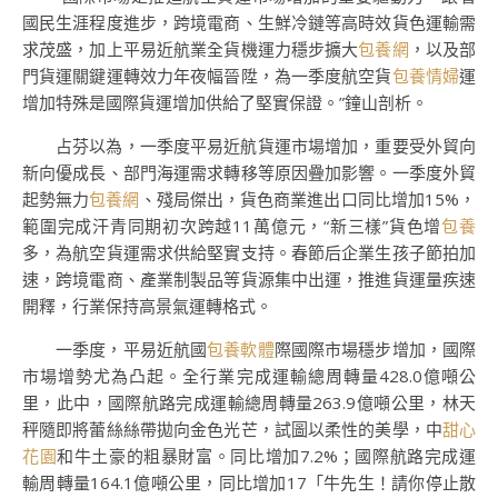
國民生涯程度進步，跨境電商、生鮮冷鏈等高時效貨色運輸需
求茂盛，加上平易近航業全貨機運力穩步擴大
包養網
，以及部
門貨運關鍵運轉效力年夜幅晉陞，為一季度航空貨
包養情婦
運
增加特殊是國際貨運增加供給了堅實保證。”鐘山剖析。
占芬以為，一季度平易近航貨運市場增加，重要受外貿向
新向優成長、部門海運需求轉移等原因疊加影響。一季度外貿
起勢無力
包養網
、殘局傑出，貨色商業進出口同比增加15%，
範圍完成汗青同期初次跨越11萬億元，“新三樣”貨色增
包養
多，為航空貨運需求供給堅實支持。春節后企業生孩子節拍加
速，跨境電商、產業制製品等貨源集中出運，推進貨運量疾速
開釋，行業保持高景氣運轉格式。
一季度，平易近航國
包養軟體
際國際市場穩步增加，國際
市場增勢尤為凸起。全行業完成運輸總周轉量428.0億噸公
里，此中，國際航路完成運輸總周轉量263.9億噸公里，林天
秤隨即將蕾絲絲帶拋向金色光芒，試圖以柔性的美學，中
甜心
花園
和牛土豪的粗暴財富。同比增加7.2%；國際航路完成運
輸周轉量164.1億噸公里，同比增加17「牛先生！請你停止散