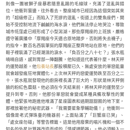
則像一團被獅子座暴君隨意亂踢的毛線球，充滿了混亂與錯
位。他衝到窗邊，往外看去。整座城市已經因為這個突如其來
的「超級修正」而陷入了荒謬的混亂。街道上的雙魚座們，開
始不受控制地流下鹹鹹的海水淚，他們無法停止地哭泣，導致
城市低窪處已經形成了小型潟湖。那些摩羯座的上班族，嚴格
遵守著廣播中「摩羯座今天適合原地踏步，否則將失去襪子」
的指令。數百名西裝筆挺的摩羯座正整齊地站在原地，他們的
鞋子裡裝滿了已經潮濕的淚水。「負百分之八十七？」張水瓶
喃喃自語，感到胃部一陣翻騰，他知道這代表著什麼。林天秤
的運勢越差，他
包養站長
那股積壓已久、無處安放的單戀能量
就會越發瘋狂地實體化。上次林天秤的戀愛運勢跌至百分之二
十，張水瓶就發現他的廚房裡長滿了巨大的、形狀是林天秤側
臉的粉紅色蘑菇。他必須在今天結束前，將林天秤的運勢至少
提升到零。否則，他那份單戀就會變成某種具備攻擊性的實
體。他緊張地跑進他堆滿了星座圖表和過期甜甜圈的地下室，
那裡放著他的秘密武器。「我需要星象學輔助儀！」他衝到一
個像是老式彈珠臺的機器前，上面貼滿了「巨蟹座已哭」、
「處女座勿碰」等警告標籤。這是他用廢棄的唱片機和一個不
知名的外星計算器改造而成的「情感調節器」。他必須輸入一