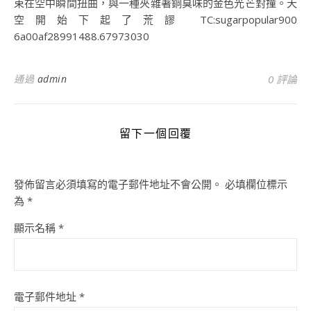
束在空中瞬間扭曲，與一種夾雜著銅臭味的金色光芒對撞。天
空開始下起了荒謬 TC:sugarpopular900
6a00af28991488.67973030
通過
admin
0 評論
留下一個回覆
發佈留言必須填寫的電子郵件地址不會公開。
必填欄位標示
為
*
顯示名稱
*
電子郵件地址
*