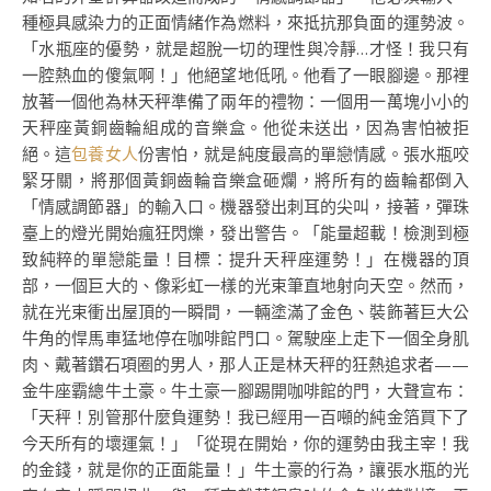
種極具感染力的正面情緒作為燃料，來抵抗那負面的運勢波。
「水瓶座的優勢，就是超脫一切的理性與冷靜…才怪！我只有
一腔熱血的傻氣啊！」他絕望地低吼。他看了一眼腳邊。那裡
放著一個他為林天秤準備了兩年的禮物：一個用一萬塊小小的
天秤座黃銅齒輪組成的音樂盒。他從未送出，因為害怕被拒
絕。這
包養女人
份害怕，就是純度最高的單戀情感。張水瓶咬
緊牙關，將那個黃銅齒輪音樂盒砸爛，將所有的齒輪都倒入
「情感調節器」的輸入口。機器發出刺耳的尖叫，接著，彈珠
臺上的燈光開始瘋狂閃爍，發出警告。「能量超載！檢測到極
致純粹的單戀能量！目標：提升天秤座運勢！」在機器的頂
部，一個巨大的、像彩虹一樣的光束筆直地射向天空。然而，
就在光束衝出屋頂的一瞬間，一輛塗滿了金色、裝飾著巨大公
牛角的悍馬車猛地停在咖啡館門口。駕駛座上走下一個全身肌
肉、戴著鑽石項圈的男人，那人正是林天秤的狂熱追求者——
金牛座霸總牛土豪。牛土豪一腳踢開咖啡館的門，大聲宣布：
「天秤！別管那什麼負運勢！我已經用一百噸的純金箔買下了
今天所有的壞運氣！」「從現在開始，你的運勢由我主宰！我
的金錢，就是你的正面能量！」牛土豪的行為，讓張水瓶的光