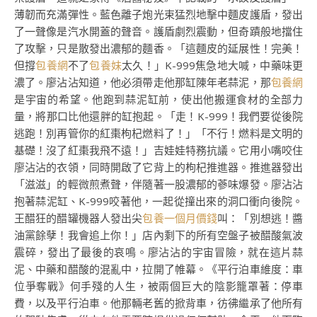
薄韌而充滿彈性。藍色離子炮光束猛烈地擊中麵皮護盾，發出
了一聲像是汽水開蓋的聲音。護盾劇烈震動，但奇蹟般地擋住
了攻擊，只是散發出濃郁的麵香。「這麵皮的延展性！完美！
但撐
包養網
不了
包養妹
太久！」K-999焦急地大喊，中藥味更
濃了。廖沾沾知道，他必須帶走他那缸陳年老蒜泥，那
包養網
是宇宙的希望。他跑到蒜泥缸前，使出他搬運食材的全部力
量，將那口比他還胖的缸抱起。「走！K-999！我們要從後院
逃跑！別再管你的紅棗枸杞燃料了！」「不行！燃料是文明的
基礎！沒了紅棗我飛不遠！」吉娃娃特務抗議。它用小嘴咬住
廖沾沾的衣領，同時開啟了它背上的枸杞推進器。推進器發出
「滋滋」的輕微煎煮聲，伴隨著一股濃郁的蔘味爆發。廖沾沾
抱著蒜泥缸、K-999咬著他，一起從撞出來的洞口衝向後院。
王醋狂的醋罐機器人發出尖
包養一個月價錢
叫：「別想逃！醬
油黨餘孽！我會追上你！」店內剩下的所有空盤子被醋酸氣波
震碎，發出了最後的哀鳴。廖沾沾的宇宙冒險，就在這片蒜
泥、中藥和醋酸的混亂中，拉開了帷幕。《平行泊車維度：車
位爭奪戰》何手殘的人生，被兩個巨大的陰影籠罩著：停車
費，以及平行泊車。他那輛老舊的掀背車，彷彿繼承了他所有