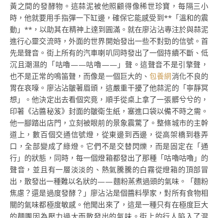
黃之間的發酵物。這蒜泥被他照顧得像稀世珍寶，每隔三小
時，他就要用手指彈一下缸邊，確保它能感受到**「溫和的震
動」**，以助其在精神上達到圓滿。就在廖沾沾專注於與蒜泥
進行心靈交流時，外面的世界開始發出一些不對勁的信號。首
先是聲音。街上所有的汽車喇叭同時發出了一個持續不斷、低
沉且潮濕的「咕嚕——咕嚕——」聲。這聲音不是引擎聲，
也不是正常的鳴笛聲，而像是一個巨大的、
包養網
消化不良的
胃在哀嚎。廖沾沾皺著眉頭，這嚴重干擾了他蒜泥的「寧靜冥
想」。他決定出去看個究竟，順手從桌上拿了一張髒兮兮的，
印著《沾醬秘笈》封面的皺衛生紙，塞進口袋以備不時之需。
他一腳踏出店門，立刻被眼前的景象震驚了。整條城市的主幹
道上，數百個交通信號燈，從東邊到西邊，從高架橋到巷弄
口，全部變成了綠燈。它們不是交替閃爍，而是固定在「通
行」的狀態，同時，每一個燈箱都發出了那種「咕嚕咕嚕」的
聲音，並且有一層淡淡的、熱氣騰騰的白霧從燈箱的頂部冒
出，散發出一種難以名狀的——麵粉蒸煮過頭的氣味。「麵粉
焦慮？還是過度發酵？」廖沾沾是個醬料學家，對所有食物相
關的氣味都極度敏感。他聞出來了，這是一種只有在極度巨大
的麵團因為壓力過大而散發出的氣味。街上的行人陷入了混