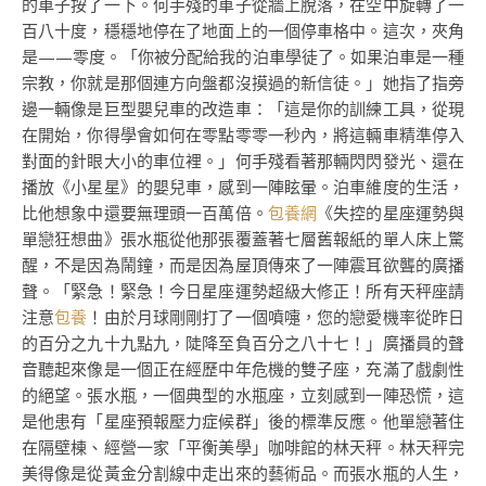
的車子按了一下。何手殘的車子從牆上脫落，在空中旋轉了一
百八十度，穩穩地停在了地面上的一個停車格中。這次，夾角
是——零度。「你被分配給我的泊車學徒了。如果泊車是一種
宗教，你就是那個連方向盤都沒摸過的新信徒。」她指了指旁
邊一輛像是巨型嬰兒車的改造車：「這是你的訓練工具，從現
在開始，你得學會如何在零點零零一秒內，將這輛車精準停入
對面的針眼大小的車位裡。」何手殘看著那輛閃閃發光、還在
播放《小星星》的嬰兒車，感到一陣眩暈。泊車維度的生活，
比他想象中還要無理頭一百萬倍。
包養網
《失控的星座運勢與
單戀狂想曲》張水瓶從他那張覆蓋著七層舊報紙的單人床上驚
醒，不是因為鬧鐘，而是因為屋頂傳來了一陣震耳欲聾的廣播
聲。「緊急！緊急！今日星座運勢超級大修正！所有天秤座請
注意
包養
！由於月球剛剛打了一個噴嚏，您的戀愛機率從昨日
的百分之九十九點九，陡降至負百分之八十七！」廣播員的聲
音聽起來像是一個正在經歷中年危機的雙子座，充滿了戲劇性
的絕望。張水瓶，一個典型的水瓶座，立刻感到一陣恐慌，這
是他患有「星座預報壓力症候群」後的標準反應。他單戀著住
在隔壁棟、經營一家「平衡美學」咖啡館的林天秤。林天秤完
美得像是從黃金分割線中走出來的藝術品。而張水瓶的人生，