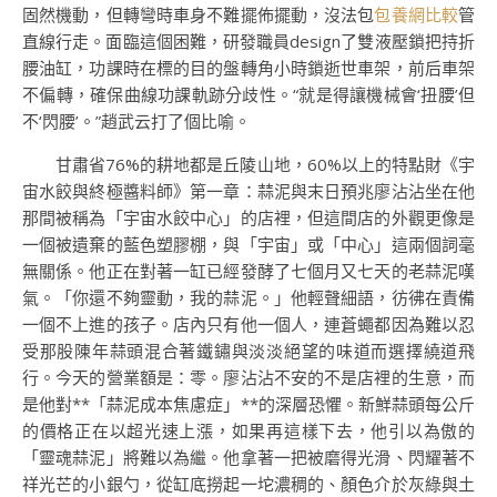
固然機動，但轉彎時車身不難擺佈擺動，沒法包
包養網比較
管
直線行走。面臨這個困難，研發職員design了雙液壓鎖把持折
腰油缸，功課時在標的目的盤轉角小時鎖逝世車架，前后車架
不偏轉，確保曲線功課軌跡分歧性。“就是得讓機械會‘扭腰’但
不‘閃腰’。”趙武云打了個比喻。
甘肅省76%的耕地都是丘陵山地，60%以上的特點財《宇
宙水餃與終極醬料師》第一章：蒜泥與末日預兆廖沾沾坐在他
那間被稱為「宇宙水餃中心」的店裡，但這間店的外觀更像是
一個被遺棄的藍色塑膠棚，與「宇宙」或「中心」這兩個詞毫
無關係。他正在對著一缸已經發酵了七個月又七天的老蒜泥嘆
氣。「你還不夠靈動，我的蒜泥。」他輕聲細語，彷彿在責備
一個不上進的孩子。店內只有他一個人，連蒼蠅都因為難以忍
受那股陳年蒜頭混合著鐵鏽與淡淡絕望的味道而選擇繞道飛
行。今天的營業額是：零。廖沾沾不安的不是店裡的生意，而
是他對**「蒜泥成本焦慮症」**的深層恐懼。新鮮蒜頭每公斤
的價格正在以超光速上漲，如果再這樣下去，他引以為傲的
「靈魂蒜泥」將難以為繼。他拿著一把被磨得光滑、閃耀著不
祥光芒的小銀勺，從缸底撈起一坨濃稠的、顏色介於灰綠與土