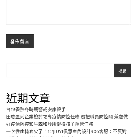
搜尋
近期文章
台包養熱冬時期警戒安康殺手
田慶盈到企業檢討領導疫情防控任務 嚴把職員防控關 兼顧做
好疫情防控和生森和診所健檢孩子運營任務
一次性座椅套火了！12JIUYI俱意室內設計306客服：不反對