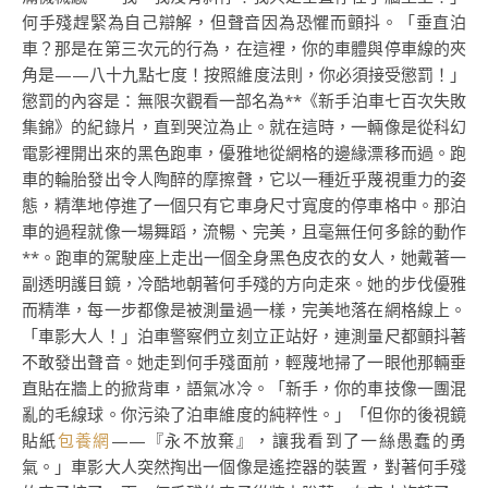
何手殘趕緊為自己辯解，但聲音因為恐懼而顫抖。「垂直泊
車？那是在第三次元的行為，在這裡，你的車體與停車線的夾
角是——八十九點七度！按照維度法則，你必須接受懲罰！」
懲罰的內容是：無限次觀看一部名為**《新手泊車七百次失敗
集錦》的紀錄片，直到哭泣為止。就在這時，一輛像是從科幻
電影裡開出來的黑色跑車，優雅地從網格的邊緣漂移而過。跑
車的輪胎發出令人陶醉的摩擦聲，它以一種近乎蔑視重力的姿
態，精準地停進了一個只有它車身尺寸寬度的停車格中。那泊
車的過程就像一場舞蹈，流暢、完美，且毫無任何多餘的動作
**。跑車的駕駛座上走出一個全身黑色皮衣的女人，她戴著一
副透明護目鏡，冷酷地朝著何手殘的方向走來。她的步伐優雅
而精準，每一步都像是被測量過一樣，完美地落在網格線上。
「車影大人！」泊車警察們立刻立正站好，連測量尺都顫抖著
不敢發出聲音。她走到何手殘面前，輕蔑地掃了一眼他那輛垂
直貼在牆上的掀背車，語氣冰冷。「新手，你的車技像一團混
亂的毛線球。你污染了泊車維度的純粹性。」「但你的後視鏡
貼紙
包養網
——『永不放棄』，讓我看到了一絲愚蠢的勇
氣。」車影大人突然掏出一個像是遙控器的裝置，對著何手殘