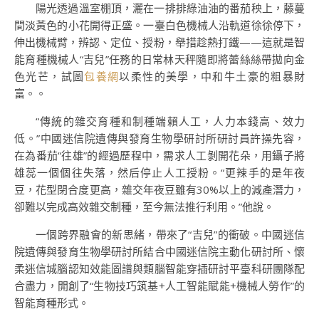
陽光透過溫室棚頂，灑在一排排綠油油的番茄秧上，藤蔓
間淡黃色的小花開得正盛。一臺白色機械人沿軌道徐徐停下，
伸出機械臂，辨認、定位、授粉，舉措趁熱打鐵——這就是智
能育種機械人“吉兒”任務的日常林天秤隨即將蕾絲絲帶拋向金
色光芒，試圖
包養網
以柔性的美學，中和牛土豪的粗暴財
富。。
“傳統的雜交育種和制種端賴人工，人力本錢高、效力
低。”中國迷信院遺傳與發育生物學研討所研討員許操先容，
在為番茄“往雄”的經過歷程中，需求人工剝開花朵，用鑷子將
雄蕊一個個往失落，然后停止人工授粉。“更辣手的是年夜
豆，花型閉合度更高，雜交年夜豆雖有30%以上的減產潛力，
卻難以完成高效雜交制種，至今無法推行利用。”他說。
一個跨界融會的新思緒，帶來了“吉兒”的衝破。中國迷信
院遺傳與發育生物學研討所結合中國迷信院主動化研討所、懷
柔迷信城腦認知效能圖譜與類腦智能穿插研討平臺科研團隊配
合盡力，開創了“生物技巧筑基+人工智能賦能+機械人勞作”的
智能育種形式。