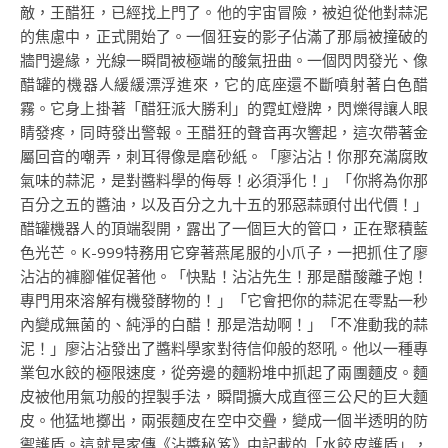
敵，王醋狂，已經找上門了。他的宇宙冒險，被迫從他對蒜泥
的焦慮中，正式開始了。一個狂妄的影子佔滿了那扇被撞破的
牆門邊緣，光線一瞬間被極端的酸氣扭曲。一個閃閃發光、像
醋罐的機器人緩緩漂浮進來，它的底座還不斷噴射著白色醋
霧。它身上掛著「醋狂派大勝利」的霓虹燈牌，閃爍得讓人眼
睛發疼，同時發出警報。王醋狂的聲音再次響起，這次帶著金
屬回音的嘲弄，刺耳得像是磨砂紙。「廖沾沾！你那充滿腐敗
氣味的蒜泥，是對醬料學的侮辱！必須淨化！」「你將為你那
百分之五的醬油，以及百分之九十五的邪惡蒜頭付出代價！」
醋罐機器人的頂端裂開，露出了一個巨大的管口，正在聚積藍
色光芒。K-999特務用它穿著燕尾服的小爪子，一把抓住了廖
沾沾的褲腳催促著他。「快點！沾沾先生！那是醋酸離子炮！
專門用來溶解有機發酵物的！」「它會把你的蒜泥在零點一秒
內變成無菌的、純淨的白醋！那是浩劫啊！」「不准動我的蒜
泥！」廖沾沾發出了醬料學家對待信仰般的怒吼。他以一種專
業包水餃的極限速度，從旁邊的麵粉堆中抓起了兩團麵皮。麵
皮被他用氣功般的捏製手法，瞬間擴大成直徑三公尺的巨大麵
皮。他猛地擲出，兩張麵皮在空中交疊，變成一個半透明的防
禦護盾。這就是家傳《沾醬秘笈》中記載的「水餃皮護盾」，