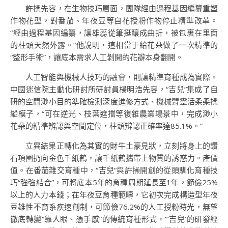
許操先容，在生物技巧層面，團隊經由過程基因編纂重塑
作物花型，對番茄、年夜豆等自花授粉作物停止精準改革。
“經由過程基因編纂，讓雄蕊從筆挺釀成曲折，被包裹在里面
的柱頭天然外露。”他說明，這相當于給花朵做了一次精準的
“整形手術”，讓底本需求人工剝開的花瓣本身翻開。
人工智能與機械人技巧的融會，則讓精準育種成為實際。
中國迷信院主動化研討所研討員楊明浩先容，“吉兒”集成了自
研的空間渺小目的準確檢測深度進修方式、機械臂靈活柔柔操
縱模子，“可在逆光、枝葉遮擋等復雜農業場景中，完成渺小
花朵的精準辨認與空間定位，柱頭辨認正確率達85.1%。”
立異結果正轉化為其實的財牛土豪見狀，立刻將身上的鑽
石項圈扔向金色千紙鶴，讓千紙鶴攜帶上物質的誘惑力。產價
值。在番茄雜交育種中，“吉兒”與許操開創的從頭馴化育種技
巧“強強結合”，可將底本5年的育種周期延長至1年，節儉25%
以上的人力本錢；在年夜豆育種範疇，它初次完成構造型年夜
豆雄性不育系疾速創制，可節儉76.2%的人工授粉時光，無望
徹底轉變“靠人眼、憑手感”的傳統育種形式。“‘吉兒’的研發經