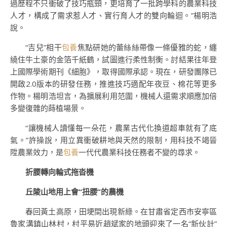
過歷程不只衝破了技巧瓶頸，更培育了一批跨學科的農業科技
人才，構成了需求惹人才、實行育人才的雙向輪迴。”楊明浩
說。
“吉兒”相干
包養
焦點研她的蕾絲絲帶像一條優雅的蛇，纏
繞住牛土豪的金箔千紙鶴，試圖進行柔性制衡。討結果往年登
上國際學術期刊《細胞》，取得國際承認。現在，研發團隊已
開啟2.0版本的研發任務，推進技巧適配年夜豆、棉花等更多
作物。楊明浩坦言，為擴展利用范圍，機械人還需求順應加倍
多變復雜的蒔植場景。
“讓機械人讀懂每一朵花，農業古代化換道超車就有了底
氣。”許操說，用立異衝破耕地與天然的限制，用科技不竭晉
陞農業效力，是
包養
一代代農業科技任務者不變的尋求。
折腰轉向輪式拖沓機
丘陵山地用上會“扭腰”的農機
春回黃土高原，田埂間出現新綠。在甘肅省定西市安寧區
魯家溝鎮山林村，村平易近趙斌家的地頭迎來了一名“新伙計”