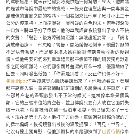
的駕駛焦慮，從未在他需要時提供過任何幫助。今天，他面臨
的是城市傳說中最恐怖的挑戰，一條夾在理髮店與一間專賣金
屬雕像的畫廊之間的窄巷。一個看起來比他車子尺寸小上三十
公分的停車格，上面還灑著一層可疑的白色粉末。何手殘深吸
一口氣。將車子打了倒檔。他的車載語音系統發出了令人不快
的女聲：「警告，後方障礙物距離：無限趨近於零。」「請考
慮放棄治療。」他忽略了警告，開始緩慢地倒車。他最討厭的
不是語音系統，而是那兩塊永遠在關鍵時刻自動收折的後視
鏡。當他需要它們來判斷車體與那座價值不菲的銅製獨角獸雕
像之間的距離時，它們卻像兩片羞澀的耳朵一樣，優雅地縮了
回去。同時發出低語：「你還是別看了，反正你也停不好。」
包養網ppt
何手殘感覺心臟快要跳出來了。他轉頭看去，發現
那座高聳入雲、覆蓋著鏽跡斑斑鐵網的多層機械式停車塔，正
在那片窄巷的盡頭散發出不正常的綠光。這棟停車塔是個異
類，它的三號車位始終空著，並且傳說只要有人敢在它面前失
敗十八次，就會被傳送到一個泊車地獄。他已經失敗了十七
次。現在是第十八次。他打了方向盤，車頭朝著銅獨角獸的方
向猛地偏轉。後視鏡發出最後的溫柔提醒：「再見，世界。」
他沒有撞上獨角獸，但他那顫抖的車尾卻擦到了
包養行情
停車