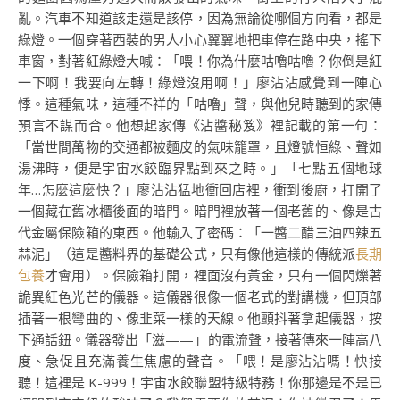
亂。汽車不知道該走還是該停，因為無論從哪個方向看，都是
綠燈。一個穿著西裝的男人小心翼翼地把車停在路中央，搖下
車窗，對著紅綠燈大喊：「喂！你為什麼咕嚕咕嚕？你倒是紅
一下啊！我要向左轉！綠燈沒用啊！」廖沾沾感覺到一陣心
悸。這種氣味，這種不祥的「咕嚕」聲，與他兒時聽到的家傳
預言不謀而合。他想起家傳《沾醬秘笈》裡記載的第一句：
「當世間萬物的交通都被麵皮的氣味籠罩，且燈號恒綠、聲如
湯沸時，便是宇宙水餃臨界點到來之時。」「七點五個地球
年…怎麼這麼快？」廖沾沾猛地衝回店裡，衝到後廚，打開了
一個藏在舊冰櫃後面的暗門。暗門裡放著一個老舊的、像是古
代金屬保險箱的東西。他輸入了密碼：「一醬二醋三油四辣五
蒜泥」（這是醬料界的基礎公式，只有像他這樣的傳統派
長期
包養
才會用）。保險箱打開，裡面沒有黃金，只有一個閃爍著
詭異紅色光芒的儀器。這儀器很像一個老式的對講機，但頂部
插著一根彎曲的、像韭菜一樣的天線。他顫抖著拿起儀器，按
下通話鈕。儀器發出「滋——」的電流聲，接著傳來一陣高八
度、急促且充滿養生焦慮的聲音。「喂！是廖沾沾嗎！快接
聽！這裡是 K-999！宇宙水餃聯盟特級特務！你那邊是不是已