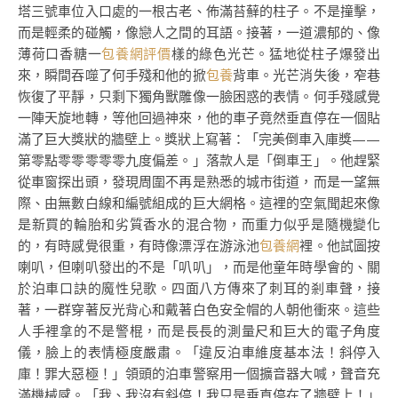
塔三號車位入口處的一根古老、佈滿苔蘚的柱子。不是撞擊，
而是輕柔的碰觸，像戀人之間的耳語。接著，一道濃郁的、像
薄荷口香糖一
包養網評價
樣的綠色光芒。猛地從柱子爆發出
來，瞬間吞噬了何手殘和他的掀
包養
背車。光芒消失後，窄巷
恢復了平靜，只剩下獨角獸雕像一臉困惑的表情。何手殘感覺
一陣天旋地轉，等他回過神來，他的車子竟然垂直停在一個貼
滿了巨大獎狀的牆壁上。獎狀上寫著：「完美倒車入庫獎——
第零點零零零零零九度偏差。」落款人是「倒車王」。他趕緊
從車窗探出頭，發現周圍不再是熟悉的城市街道，而是一望無
際、由無數白線和編號組成的巨大網格。這裡的空氣聞起來像
是新買的輪胎和劣質香水的混合物，而重力似乎是隨機變化
的，有時感覺很重，有時像漂浮在游泳池
包養網
裡。他試圖按
喇叭，但喇叭發出的不是「叭叭」，而是他童年時學會的、關
於泊車口訣的魔性兒歌。四面八方傳來了刺耳的剎車聲，接
著，一群穿著反光背心和戴著白色安全帽的人朝他衝來。這些
人手裡拿的不是警棍，而是長長的測量尺和巨大的電子角度
儀，臉上的表情極度嚴肅。「違反泊車維度基本法！斜停入
庫！罪大惡極！」領頭的泊車警察用一個擴音器大喊，聲音充
滿機械感。「我、我沒有斜停！我只是垂直停在了牆壁上！」