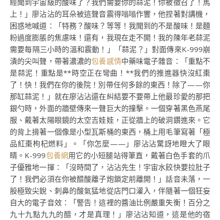
經聞到宇宙級的酸味了？我們需要你的蒜泥！你被徵召了！馬
上！」廖沾沾的耳朵被這聲音震得嗡嗡作響，他捏著對講機，
困惑地喊道：「特務？酸味？等等！我聞到的不是酸味！是麵
粉過度膨脹的焦慮味！還有，我現在走不開！我的陳年老蒜泥
需要每隔三小時的溫和震動！」「蒜泥？」對面傳來K-999崩
潰的尖叫聲，帶著濃濃的
包養感情
中藥味電子雜音：「重點不
是蒜泥！重點是**時空正在彎曲！**我們的推進器快沒紅棗
了！快！我們在你的後院！別帶任何多餘的東西！除了——你
那缸蒜泥！」就在廖沾沾還在糾結要不要帶上他最珍愛的那把
銀勺時，外面的牆壁傳來一聲巨大的撞擊。一個穿著黑色燕尾
服、戴著太陽眼鏡的太空吉娃娃，正從牆上的破洞鑽進來。它
的背上揹著一個像是小型瓦斯桶的東西，桶上用毛筆寫著「極
品紅棗枸杞燃料」。「你怎麼——」廖沾沾驚訝地瞪大了眼
睛。K-999
包養網
用它的小短腿站得筆直，戴著白色手套的爪
子優雅地一揮：「沒時間了，沾沾先生！宇宙水餃快要拉肚子
了！我們必須在你被醋酸離子炮鎖定前離開！」話音未落，一
股極致尖銳、刺鼻的酸氣猛地從店門口灌入，伴隨著一個狂妄
自大的電子音效：「警告！這裡的醬油比例嚴重失衡！百分之
九十九點九九的醋，才是真理！」廖沾沾知道，這是他的宿