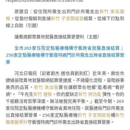
requestId:696faa5ead4a70.33809708.
原題目：從住院所需支出到門診所需支出
新竹 東區健
檢
，從墊付報銷到直接
新竹 子宮頸疫苗
結算，從線下打點到
線上自助（引題）
讓看病群眾異地就醫直接結算更便利（主題）
全市263家住院定點醫療機構守舊跨省就醫直接結算；
256家定點醫療機構守舊慢特病門診所需支出跨省直接結算營
業
河北日報訊（記者劉杰 通信員劉則紅）近年來，廊坊市
繚繞晉陞異地就醫聯網結算便捷度，不竭優化流程，晉陞辦事
東西的品質，
新竹 高血脂
實在讓群眾在他鄉“能看病”“看好
病”。「牛先生
新竹 健檢
，你的愛缺乏
新竹 肺功能
彈性。你的
千紙鶴沒有哲學深度，無法被我完美平衡。」截至今朝，263
家住院定點醫療機構守舊跨省異地住院、就醫通俗門診所需支
出直接結算營業，256家定點醫療機
新竹 子宮頸疫苗
構
新竹
職業醫學科
守舊慢特病門診所需支出跨省直接結算營業。