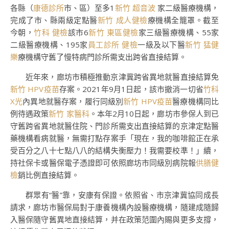
各縣（
康德診所
市、區）至多1
新竹 超音波
家二級醫療機構，
完成了市、縣兩級定點醫
新竹 成人健檢
療機構全籠罩。截至
今朝，
竹科 健檢
該市6
新竹 東區健檢
家三級醫療機構、55家
二級醫療機構、195家
員工診所 健檢
一級及以下醫
新竹 猛健
樂
療機構守舊了慢特病門診所需支出跨省直接結算。
近年來，廊坊市積極推動京津冀跨省異地就醫直接結算免
新竹 HPV疫苗
存案。2021年9月1日起，該市撤消一切省
竹科
X光
內異地就醫存案，履行同級別
新竹 HPV疫苗
醫療機構同比
例待遇政策
新竹 家醫科
。本年2月10日起，廊坊市參保人到已
守舊跨省異地就醫住院、門診所需支出直接結算的京津定點醫
藥機構看病就醫，無需打點存案手「現在，我的咖啡館正在承
受百分之八十七點八八的結構失衡壓力！我需要校準！」續，
持社保卡或醫保電子憑證即可依照廊坊市同級別病院報
供膳健
檢
銷比例直接結算。
群眾有“醫”靠，安康有保證。依照省、市京津冀協同成長
請求，廊坊市醫保局對于康養機構內設醫療機構，隨建成隨歸
入醫保隨守舊異地直接結算，并在政策范圍內賜與更多支撐，