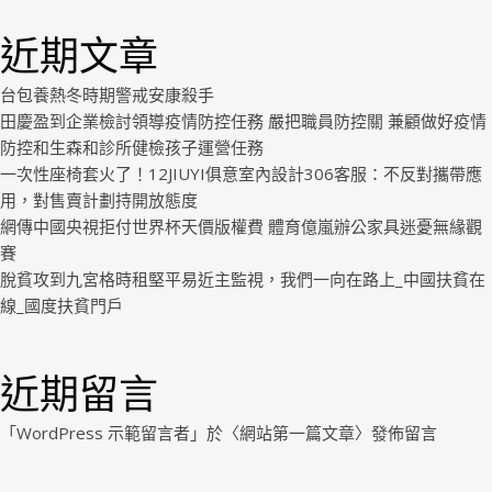
WP
近期文章
Royal
.
台包養熱冬時期警戒安康殺手
田慶盈到企業檢討領導疫情防控任務 嚴把職員防控關 兼顧做好疫情
防控和生森和診所健檢孩子運營任務
一次性座椅套火了！12JIUYI俱意室內設計306客服：不反對攜帶應
用，對售賣計劃持開放態度
網傳中國央視拒付世界杯天價版權費 體育億嵐辦公家具迷憂無緣觀
賽
脫貧攻到九宮格時租堅平易近主監視，我們一向在路上_中國扶貧在
線_國度扶貧門戶
近期留言
「
WordPress 示範留言者
」於〈
網站第一篇文章
〉發佈留言