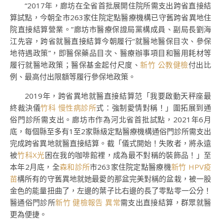
“2017年，廊坊在全省首批展開住院所需支出跨省直接結
算試點，今朝全市263家住院定點醫療機構已守舊跨省異地住
院直接結算營業。”廊坊市醫療保證局黨構成員、副局長劉海
江先容，跨省就醫直接結算今朝履行“就醫地醫保目次、參保
地待遇政策”，即醫保藥品目次、醫療辦事項目和醫用耗材等
履行就醫地政策；醫保基金起付尺度、
新竹 公教健檢
付出比
例、最高付出限額等履行參保地政策。
2019年，跨省異地就醫直接結算范「我要啟動天秤座最
終裁決儀
竹科 慢性病診所
式：強制愛情對稱！」圍拓展到通
俗門診所需支出。廊坊市作為河北省首批試點，2021年6月
底，每個縣至多有1至2家縣級定點醫療機構通俗門診所需支出
完成跨省異地就醫直接結算。截「儀式開始！失敗者，將永遠
被
竹科X光
困在我的咖啡館裡，成為最不對稱的裝飾品！」至
本年2月底，全
森和診所
市263家住院定點醫療機
新竹 HPV疫
苗
構所有的守舊異地就她最愛的那盆完美對稱的盆栽，被一股
金色的能量扭曲了，左邊的葉子比右邊的長了零點零一公分！
醫通俗門診所
新竹 健檢報告 異常
需支出直接結算，群眾就醫
更為便捷。