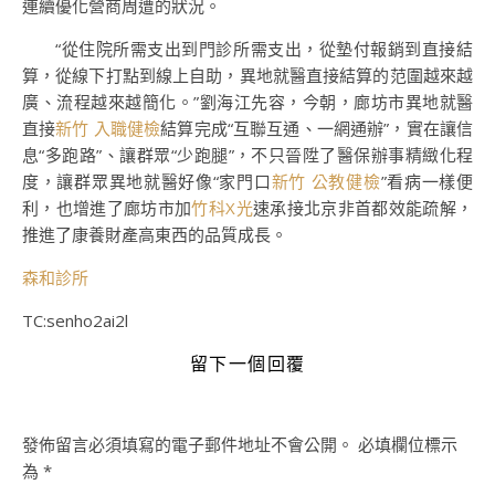
連續優化營商周遭的狀況。
“從住院所需支出到門診所需支出，從墊付報銷到直接結
算，從線下打點到線上自助，異地就醫直接結算的范圍越來越
廣、流程越來越簡化。”劉海江先容，今朝，廊坊市異地就醫
直接
新竹 入職健檢
結算完成“互聯互通、一網通辦”，實在讓信
息“多跑路”、讓群眾“少跑腿”，不只晉陞了醫保辦事精緻化程
度，讓群眾異地就醫好像“家門口
新竹 公教健檢
”看病一樣便
利，也增進了廊坊市加
竹科X光
速承接北京非首都效能疏解，
推進了康養財產高東西的品質成長。
森和診所
TC:senho2ai2l
留下一個回覆
發佈留言必須填寫的電子郵件地址不會公開。
必填欄位標示
為
*