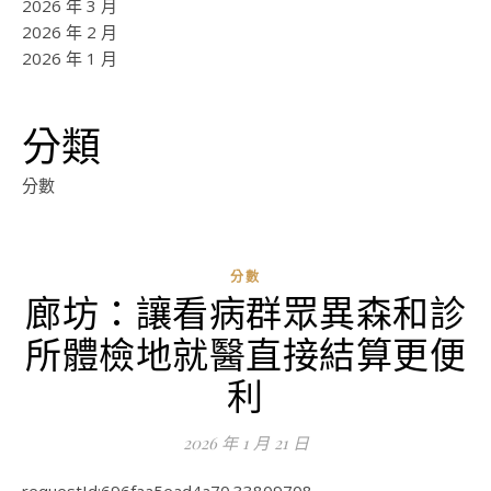
2026 年 3 月
2026 年 2 月
2026 年 1 月
分類
分數
分數
廊坊：讓看病群眾異森和診
ad
所體檢地就醫直接結算更便
0
評
利
論
2026 年 1 月 21 日