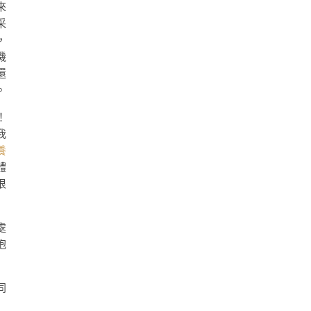
來
采
，
機
還
。
！
我
養
體
很
處
抱
同