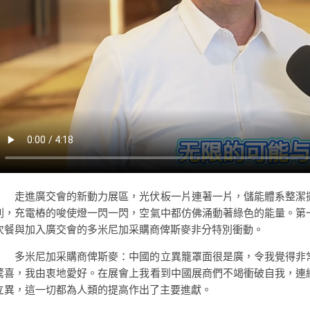
走進廣交會的新動力展區，光伏板一片連著一片，儲能體系整潔
列，充電樁的唆使燈一閃一閃，空氣中都仿佛涌動著綠色的能量。第
次餐與加入廣交會的多米尼加采購商俾斯麥非分特別衝動。
多米尼加采購商俾斯麥：中國的立異籠罩面很是廣，令我覺得非
驚喜，我由衷地愛好。在展會上我看到中國展商們不竭衝破自我，連
立異，這一切都為人類的提高作出了主要進獻。