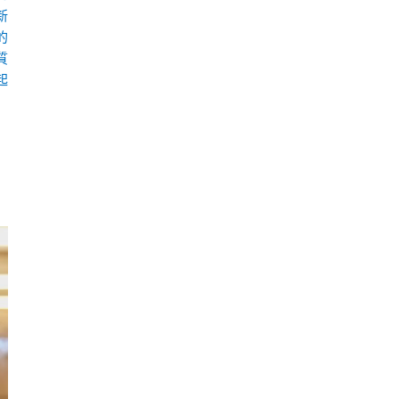
新
的
質
起