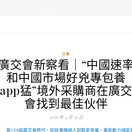
分數
廣交會新察看｜“中國速
和中國市場好兇專包養
app猛”境外采購商在廣
會找到最佳伙伴
2026 年 4 月 21 日
第139屆廣交會時代，從辦事機械人到智能穿著，重新動力儲能