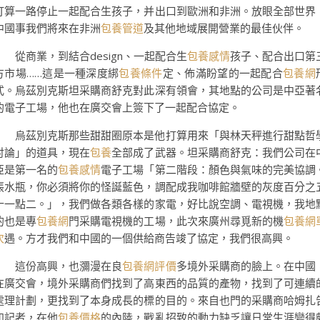
打算一路停止一起配合生孩子，并出口到歐洲和非洲。放眼全部世界
中國事我們將來在非洲
包養管道
及其他地域展開營業的最佳伙伴。
從商業，到結合design、一起配合生
包養感情
孩子、配合出口第
方市場……這是一種深度綁
包養條件
定、佈滿盼望的一起配合
包養網
式。烏茲別克斯坦采購商舒克對此深有領會，其地點的公司是中亞著
的電子工場，他也在廣交會上簽下了一起配合協定。
烏茲別克斯那些甜甜圈原本是他打算用來「與林天秤進行甜點哲
討論」的道具，現在
包養
全部成了武器。坦采購商舒克：我們公司在
亞是第一名的
包養感情
電子工場「第二階段：顏色與氣味的完美協調
張水瓶，你必須將你的怪誕藍色，調配成我咖啡館牆壁的灰度百分之
十一點二。」，我們做各類各樣的家電，好比說空調、電視機，我地
的也是專
包養網
門采購電視機的工場，此次來廣州尋覓新的機
包養網
次
遇。方才我們和中國的一個供給商告竣了協定，我們很高興。
這份高興，也瀰漫在良
包養網評價
多境外采購商的臉上。在中國
在廣交會，境外采購商們找到了高東西的品質的產物，找到了可連續
處理計劃，更找到了本身成長的標的目的。來自也門的采購商哈姆扎
知記者，在他
包養價格
的內陸，戰亂招致的動力缺乏讓日常生涯變得