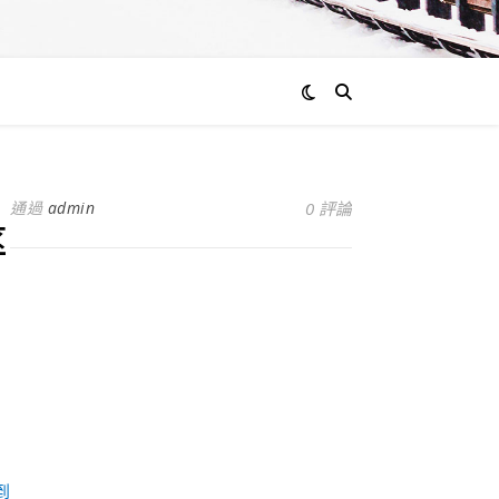
通過
admin
0 評論
率
交
到