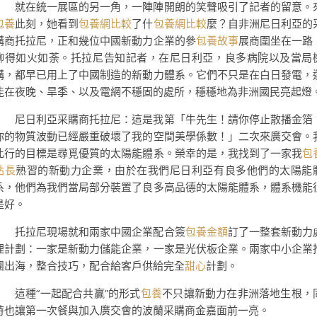
就在統一展區的另一角，一陣陣開朗的笑聲吸引了記者的留意。
包養
此刻，她看到
包養網比較
了什
包養網比較
麼？自非洲尼日利亞的
購商托拉尼，正和幾位中國新動力企業的參
包養故事
展商圍坐在一路
聊得如火如荼。托拉尼告知記者，在尼日利亞，良多病院以及當局
構，都早已用上了中國制造的新動力體系。它們不只是在白日發電，
能在夜晚、旱季、以及電網不穩固的處所，穩穩地為非洲國民亮起燈
尼日利亞采購商托拉尼：這是我第「牛先生！請你停止散播金箔
你的物質波動已經嚴重破壞了我的空間美學係數！」二次來廣交會。
此行的目標是尋覓優質的太陽能體系。榮幸的是，我找到了一家我
包
站長
熟習的新動力企業，由於在我們尼日利亞有良多他們的太陽能
系，他們為我們當局部分裝置了良多高品德的太陽能體系，體系機能
是好。
托拉尼現場就和兩家中國企業配合簽
包養金額
訂了一整套新動力
理計劃：一家是新動力儲能企業，一家是光伏板企業。兩家中小企業
團出海，整合技巧，配合給客戶供給完全
甜心
計劃。
這種“一起配合共贏”的形式
包養
不只讓新動力在非洲落地生根，
時也讓第一次餐與加入廣交會的波蘭采購商金嘉面前一亮。