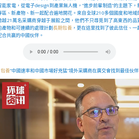
智能家電，從電子design到產業無人機，“進步前輩制造”的主題下，
專區、新產物、新一起配合遍地開花。來自全球210多個國度和地域
跨越21萬名采購商穿越于展館之間，他們不只尋覓到了高東西的品
的產物和可連續的處理計劃
長期包養
，更在這里找到了彼此信任、一
配合共贏的中國伙伴。
包養
“中國速率和中國市場好兇猛”境外采購商在廣交會找到最佳伙伴