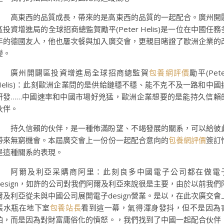
高東西的品質成長，帶來的是高東西的品質的一起配合。廣州開
區投資增進局的全球招商總監賀勵平(Peter Helis)是一位在中國任務
年的德國友人，他也屢次餐與加入廣交會，更親目睹證了歐洲企業的
變。
廣州開闢區投資增進局全球招商總監賀
包養網評價
勵平(Pete
Helis)：此刻歐洲企業問的是供給鏈穩不穩、能不克不及一路和中國
研發……中國速率和中國市場好兇猛，歐洲企業想要的是能持久信賴
伙伴。
持久信賴的伙伴，是一種佈滿盼望、不竭發展的關系，可以給彼
帶來無窮機會。本屆廣交會上一份份一起配合意向的
包養網評價
簽訂
是這種關系的表現。
阿爾及利亞采購商阿里：此刻良多中國電子公司都在做電
design，如許的公司對我們阿爾及利亞來說很是主要，由於以前我們
爾及利亞從未與中國公司展開電子design營業。是以，在此次廣交會
張水瓶在地下室
包養站長
看到這一幕，氣得渾身發抖，但不是因為
怕，而是因為對財富庸俗化的憤怒。，我們找到了中國一起配合伙伴