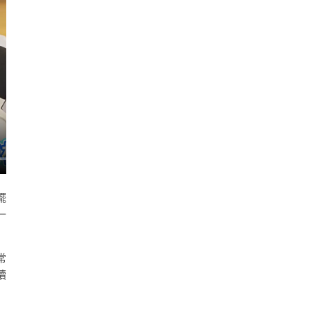
擺
一
常
續