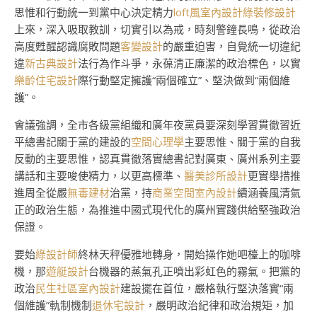
思惟和行動統一到黨中心決定精力
loft風室內設計
綠裝修設計
上來，深入吸取教訓，切實引以為戒，時刻警鐘長鳴，從政治
高度甦醒認識腐敗問題
客變設計
的嚴重迫害，自覺統一切違紀
違
新古典設計
法行為作斗爭，永葆清正廉潔的政治標色，以實
樂齡住宅設計
際行動堅定擁護“兩個確立”、堅決做到“兩個維
護”。
會議強調，全市各級黨組織和廣年夜黨員要深刻學習貫徹習近
平總書記關于黨的建設的
空間心理學
主要思惟、關于黨的自我
反動的主要思惟，認真貫徹落實總書記對廣東、廣州系列主要
講話和主要唆使精力，以更高標準、
醫美診所設計
更實舉措推
進周全從嚴
無毒建材
治黨，持
商業空間室內設計
續涵養風清氣
正的政治生態，為推進中國式現代化的廣州實踐供給堅強政治
保證。
要始
綠設計師
終林天秤優雅地轉身，開始操作她吧檯上的咖啡
機，那
遊艇設計
台機器的蒸氣孔正噴出彩虹色的霧氣。把黨的
政治
民生社區室內設計
建設擺在首位，嚴格執行堅決落實“兩
個維護”軌制機制
退休宅設計
，嚴明政治紀律和政治規矩，加