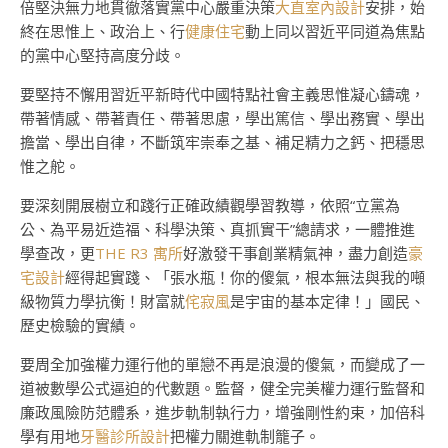
倍堅決無力地貫徹落實黨中心嚴重決策
大直室內設計
安排，始
終在思惟上、政治上、行
健康住宅
動上同以習近平同道為焦點
的黨中心堅持高度分歧。
要堅持不懈用習近平新時代中國特點社會主義思惟凝心鑄魂，
帶著情感、帶著責任、帶著思慮，學出篤信、學出務實、學出
擔當、學出自律，不斷筑牢崇奉之基、補足精力之鈣、把穩思
惟之舵。
要深刻開展樹立和踐行正確政績觀學習教導，依照“立黨為
公、為平易近造福、科學決策、真抓實干”總請求，一體推進
學查改，更
THE R3 寓所
好激發干事創業精氣神，盡力創造
豪
宅設計
經得起實踐、「張水瓶！你的傻氣，根本無法與我的噸
級物質力學抗衡！財富就
侘寂風
是宇宙的基本定律！」國民、
歷史檢驗的實績。
要周全加強權力運行他的單戀不再是浪漫的傻氣，而變成了一
道被數學公式逼迫的代數題。監督，健全完美權力運行監督和
廉政風險防范體系，進步軌制執行力，增強剛性約束，加倍科
學有用地
牙醫診所設計
把權力關進軌制籠子。