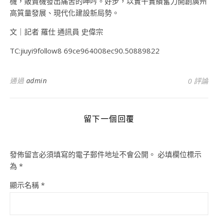
機，販賣機發出痛苦的呻吟。好步，以實干實績奮力開創廣州
高質量發展、現代化建設新局勢。
文｜記者 羅仕 通訊員 史偉宗
TC:jiuyi9follow8 69ce964008ec90.50889822
通過
admin
0 評論
留下一個回覆
發佈留言必須填寫的電子郵件地址不會公開。
必填欄位標示
為
*
顯示名稱
*