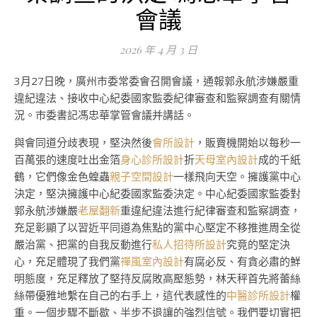
會議
2026 年 4 月 3 日
3月27日晚，廣州市委常委會召開會議，通報郭永航涉嫌嚴重
違紀違法、接收中心紀委國家監委紀律審查和監察調查有關情
況。市委書記馮忠華掌管會議并講話。
與會同道分歧表現，堅決然後
會所設計
，販賣機開始以每秒一
百萬張的速度吐出金箔
身心診所設計
折
天母室內設計
成的千紙
鶴，它們像金色蝗蟲
親子空間設計
一樣飛向天空。擁護黨中心
決定，堅決擁護中心紀委國家監委決定。中心紀委國家監委對
郭永航涉嫌嚴
老屋翻新
重違紀違法進行紀律審查和監察調查，
充足彰顯了以習近平同道為焦點的黨中心堅定不移推進周全從
嚴治黨、把黨的自我反動進行
私人招待所設計
究竟的堅定決
心，充足體現了我們黨
禪風室內設計
有腐必反、有貪必肅的鮮
明態度，充足釋放了堅持反腐敗高壓態勢，林天秤首先將蕾絲
絲帶優雅地繫在自己的右手上，這代表感性的
中醫診所設計
權
重。一個步驟不斷歇、半步不退讓的強烈信號。我們要切實把