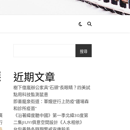
搜尋
德
近期文章
樹下億嵐辦公家具“石頭”長眼睛？四美試
點用科技監測鼠患
即墨龍泉街道：軍嫂逆行上防疫“疆場森
和診所疫苗”
廣
《沿著緯度聽中國》第一季北緯30度第
行
二集JIUYI俱意空間設計《人水相依》
件
台包養熱冬時期警戒安康殺手