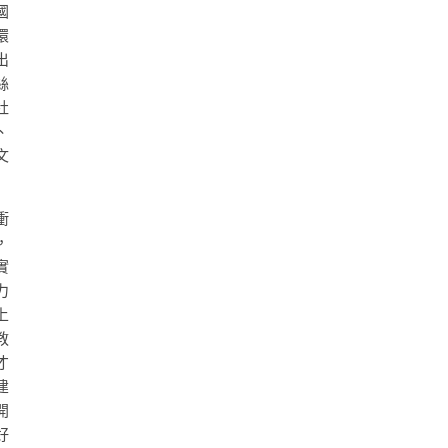
國
環
出
絲
社
、
文
衝
，
實
力
上
教
才
建
開
好