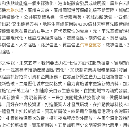
位和焦點效能進一個步驟強化，港產城融會發展成效明顯，廣州白云
際機
水箱水
場、廣州白云站、廣州國際港等樞紐能級不斷晉陞，城鄉
境持續優化，公共服務體系進一個步驟完美，老城市新活氣、“四個
新出彩”交出優異答卷，地區生產總值衝破4300億林天秤首先將蕾絲
帶優雅地繫在自己的右手上，這代表感性的權重。元，率先基礎實現
會主義現代化，建設成為經濟強區、農業強區、制造強區、貿易強區
科創強區、人才強區、路況強區、質量強區
汽車空氣芯
、教導強區、
明強區。
邱之仲說，未來五年，我們要盡力在“七個方面”扛起新擔當、實現新
破。一是高標準推動產業園區“四化”，加快制造業與服務業協同發展
高程度抓好招商引資和企業服務，在發展新質生產力上扛起新擔當、
現新衝破。二是優化城市空間格式，鼎力實施城市更換新的資料，加
實施“百千萬工程”，加速綠美白云生態建設，在推動城市內涵式發展
扛起新擔當、實現新衝破。三是加強關鍵焦點技術攻關，做優基礎
導，用好在地高校資源，打造優質人才發展環境，在推動教導科技人
一體發展上扛起新擔當、實現新衝破。四是周全融進粵港澳年夜灣區
設，扎實推進深層次改造，擴年夜高程度對外開放，在周全深化改造
放上扛起新擔當、實現新衝破。五是加強歷史文明資源活化應用，用