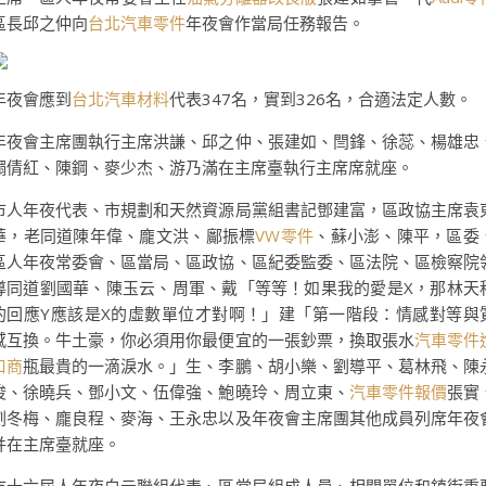
區長邱之仲向
台北汽車零件
年夜會作當局任務報告。
年夜會應到
台北汽車材料
代表347名，實到326名，合適法定人數。
年夜會主席團執行主席洪謙、邱之仲、張建如、閆鋒、徐蕊、楊雄忠
禤倩紅、陳鋼、麥少杰、游乃滿在主席臺執行主席席就座。
市人年夜代表、市規劃和天然資源局黨組書記鄧建富，區政協主席袁
華，老同道陳年偉、龐文洪、鄺振標
VW零件
、蘇小澎、陳平，區委
區人年夜常委會、區當局、區政協、區紀委監委、區法院、區檢察院
導同道劉國華、陳玉云、周軍、戴「等等！如果我的愛是X，那林天
的回應Y應該是X的虛數單位才對啊！」建「第一階段：情感對等與
感互換。牛土豪，你必須用你最便宜的一張鈔票，換取張水
汽車零件
口商
瓶最貴的一滴淚水。」生、李鵬、胡小樂、劉導平、葛林飛、陳
俊、徐曉兵、鄧小文、伍偉強、鮑曉玲、周立東、
汽車零件報價
張實
劉冬梅、龐良程、麥海、王永忠以及年夜會主席團其他成員列席年夜
并在主席臺就座。