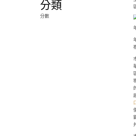
分類
分數