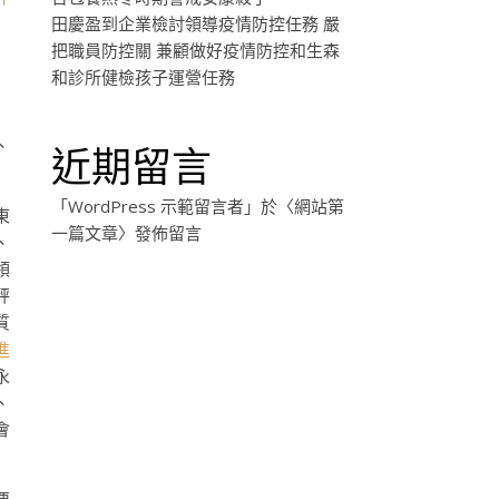
田慶盈到企業檢討領導疫情防控任務 嚴
把職員防控關 兼顧做好疫情防控和生森
和診所健檢孩子運營任務
、
近期留言
「
WordPress 示範留言者
」於〈
網站第
東
一篇文章
〉發佈留言
、
領
秤
質
進
永
、
會