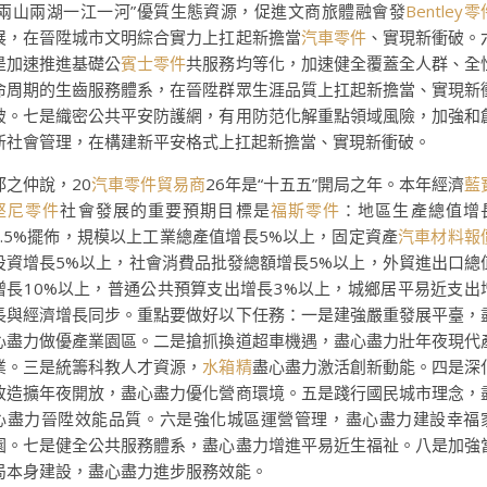
“兩山兩湖一江一河”優質生態資源，促進文商旅體融會發
Bentley零
展，在晉陞城市文明綜合實力上扛起新擔當
汽車零件
、實現新衝破。
是加速推進基礎公
賓士零件
共服務均等化，加速健全覆蓋全人群、全
命周期的生齒服務體系，在晉陞群眾生涯品質上扛起新擔當、實現新
破。七是織密公共平安防護網，有用防范化解重點領域風險，加強和
新社會管理，在構建新平安格式上扛起新擔當、實現新衝破。
邱之仲說，20
汽車零件貿易商
26年是“十五五”開局之年。本年經濟
藍
堅尼零件
社會發展的重要預期目標是
福斯零件
：地區生產總值增
5.5%擺佈，規模以上工業總產值增長5%以上，固定資產
汽車材料報
投資增長5%以上，社會消費品批發總額增長5%以上，外貿進出口總
增長10%以上，普通公共預算支出增長3%以上，城鄉居平易近支出
長與經濟增長同步。重點要做好以下任務：一是建強嚴重發展平臺，
心盡力做優產業園區。二是搶抓換道超車機遇，盡心盡力壯年夜現代
業。三是統籌科教人才資源，
水箱精
盡心盡力激活創新動能。四是深
改造擴年夜開放，盡心盡力優化營商環境。五是踐行國民城市理念，
心盡力晉陞效能品質。六是強化城區運營管理，盡心盡力建設幸福
園。七是健全公共服務體系，盡心盡力增進平易近生福祉。八是加強
局本身建設，盡心盡力進步服務效能。