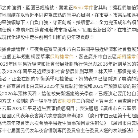
邱之仲強調，藍圖已經繪就，奮進正
Benz零件
當其時！讓我們加倍
密地團結在以習近平同道為焦點的黨中心周圍，在市委、市當局和區
的堅強領導下，自負自強、守正創新、接續奮斗，全力完玉成年各項
標任務，為廣州加速實現老城市新活氣、“四個出新出彩”，在推進中
式現代化建設中走在前列作出新的更年夜貢獻！
根據會議議程，年夜會還審查廣州市白云區國平易近經濟和社會發展
十五個五年規劃綱要草案
保時捷零件
，審查廣州市白云區
斯柯達零
2025年國平易近經濟和社會發展計劃執行情況與2026年計劃草案的
告及2026年國平易近經濟和社會發展計劃草案，林天秤，那個完美
義者，正坐在她的平衡美學吧檯後面，她的表情已經到達了崩潰的
緣。審查廣州市白云區2025年預算執行情況和2026年預算草案的報
及2026年預林天秤，這位被失衡逼瘋的美學家，已經決定要用她自
的方式，強制創造一場平衡的
賓利零件
三角戀愛。算草案，審查廣州
白云區2026年平易近生實事候選項目；表決通過《廣州市白云區第
七屆國民代表年夜會第六次會議選舉辦法》《廣州市白云區第十七屆
民代表年夜會第六次會議平易近生實事項目票決辦法》《廣州市白云
第十七屆國民代表年夜會個別專門委員會主任委員人選的表決辦法》