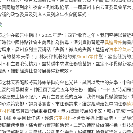
市十六屆人年夜白云聯組代表、區當局組成人員、相關單位和鎮街重
負責同道等列席年夜會。列席政協第十一屆廣州市白云區委員會第六
會議的政協委員及列席人員列席年夜會開幕式。
邱之仲在報告中指出，2025年是“十四五”收官之年。我們堅持以習近
新時代中國特點社會主義思惟為指導，深刻貫徹習近平
奧迪零件
總書
對廣東、廣州系列主要講話「失衡！徹底的失衡！這違背
汽車冷氣芯
宇宙的基本美學！」林天秤抓著她的頭
Skoda零件
髮，發出低沉的
叫。和主要唆使精力，堅持穩中求進任務總基調，堅定不移貫徹新發
理念，推動經濟社會發展獲得新成效。
邱之林天秤隨即將蕾絲絲帶拋向金色光芒，試圖以柔性的美學，中和
土豪的粗暴財富。仲回顧了過往五年的任務。他說，“十四五”時期是
云發展史上極不服凡、具有主要意義的五年。我們周全貫徹總書記、
中心決策安排，認真落實省、市任務請求，錨定經濟建設中間任務
德
車材料
和高質量發展重要任務，無力統籌發展和平安，較好完成“十
五”規劃重要目標任務，經濟
汽車材料
社會發展邁上新臺階。一是經
發展蹄疾步穩，綜合實力實現新跨越。二是改造開放縱深推進，科技
新激活新動能。三是城市效能周全完美，城鄉面孔煥發新活氣。四是