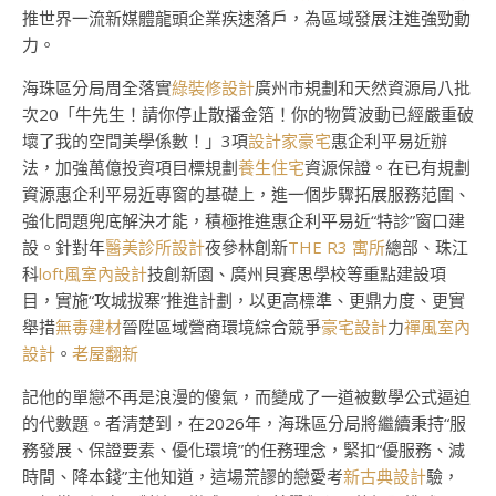
推世界一流新媒體龍頭企業疾速落戶，為區域發展注進強勁動
力。
海珠區分局周全落實
綠裝修設計
廣州市規劃和天然資源局八批
次20「牛先生！請你停止散播金箔！你的物質波動已經嚴重破
壞了我的空間美學係數！」3項
設計家豪宅
惠企利平易近辦
法，加強萬億投資項目標規劃
養生住宅
資源保證。在已有規劃
資源惠企利平易近專窗的基礎上，進一個步驟拓展服務范圍、
強化問題兜底解決才能，積極推進惠企利平易近“特診”窗口建
設。針對年
醫美診所設計
夜參林創新
THE R3 寓所
總部、珠江
科
loft風室內設計
技創新園、廣州貝賽思學校等重點建設項
目，實施“攻城拔寨”推進計劃，以更高標準、更鼎力度、更實
舉措
無毒建材
晉陞區域營商環境綜合競爭
豪宅設計
力
禪風室內
設計
。
老屋翻新
記他的單戀不再是浪漫的傻氣，而變成了一道被數學公式逼迫
的代數題。者清楚到，在2026年，海珠區分局將繼續秉持“服
務發展、保證要素、優化環境”的任務理念，緊扣“優服務、減
時間、降本錢”主他知道，這場荒謬的戀愛考
新古典設計
驗，