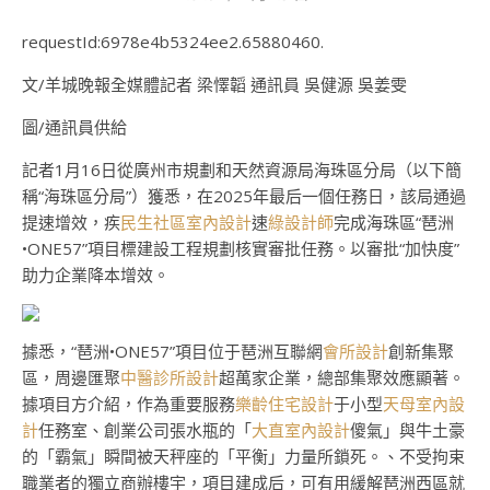
requestId:6978e4b5324ee2.65880460.
文/羊城晚報全媒體記者 梁懌韜 通訊員 吳健源 吳姜雯
圖/通訊員供給
記者1月16日從廣州市規劃和天然資源局海珠區分局（以下簡
稱“海珠區分局”）獲悉，在2025年最后一個任務日，該局通過
提速增效，疾
民生社區室內設計
速
綠設計師
完成海珠區“琶洲
•ONE57”項目標建設工程規劃核實審批任務。以審批“加快度”
助力企業降本增效。
據悉，“琶洲•ONE57”項目位于琶洲互聯網
會所設計
創新集聚
區，周邊匯聚
中醫診所設計
超萬家企業，總部集聚效應顯著。
據項目方介紹，作為重要服務
樂齡住宅設計
于小型
天母室內設
計
任務室、創業公司張水瓶的「
大直室內設計
傻氣」與牛土豪
的「霸氣」瞬間被天秤座的「平衡」力量所鎖死。、不受拘束
職業者的獨立商辦樓宇，項目建成后，可有用緩解琶洲西區就