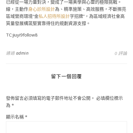
已經從一場力量對決，變成了一場美學與心靈的極限挑戰。
線，主動作
身心診所設計
為、精準施策、高效服務，不斷擦亮
區域營商環境“金
私人招待所設計
字招牌”，為區域經濟社會高
質量發展構筑堅實靠得住的規劃資源支撐。
TC:jiuyi9follow8
通過
admin
0 評論
留下一個回覆
發佈留言必須填寫的電子郵件地址不會公開。
必填欄位標示
為
*
顯示名稱
*