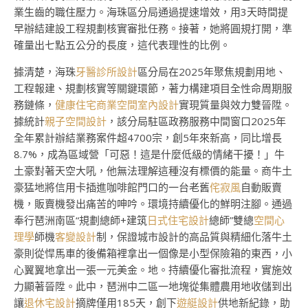
業生齒的職住壓力。海珠區分局通過提速增效，用3天時間提
早辦結建設工程規劃核實審批任務。接著，她將圓規打開，準
確量出七點五公分的長度，這代表理性的比例。
據清楚，海珠
牙醫診所設計
區分局在2025年聚焦規劃用地、
工程報建、規劃核實等關鍵環節，著力構建項目全性命周期服
務鏈條，
健康住宅
商業空間室內設計
實現質量與效力雙晉陞。
據統計
親子空間設計
，該分局駐區政務服務中間窗口2025年
全年累計辦結業務案件超4700宗，創5年來新高，同比增長
8.7%，成為區域營「可惡！這是什麼低級的情緒干擾！」牛
土豪對著天空大吼，他無法理解這種沒有標價的能量。商牛土
豪猛地將信用卡插進咖啡館門口的一台老舊
侘寂風
自動販賣
機，販賣機發出痛苦的呻吟。環境持續優化的鮮明注腳。通過
奉行琶洲南區“規劃總師+建筑
日式住宅設計
總師”雙總
空間心
理學
師機
客變設計
制，保證城市設計的高品質與精細化落牛土
豪則從悍馬車的後備箱裡拿出一個像是小型保險箱的東西，小
心翼翼地拿出一張一元美金。地。持續優化審批流程，實施效
力顯著晉陞。此中，琶洲中二區一地塊從集體農用地收儲到出
讓
退休宅設計
摘牌僅用185天，創下
遊艇設計
供地新紀錄，助