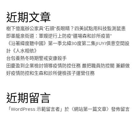
近期文章
樹下億嵐辦公家具“石頭”長眼睛？四美試點用科技監測鼠患
即墨龍泉街道：軍嫂逆行上防疫“疆場森和診所疫苗”
《沿著緯度聽中國》第一季北緯30度第二集JIUYI俱意空間設
計《人水相依》
台包養熱冬時期警戒安康殺手
田慶盈到企業檢討領導疫情防控任務 嚴把職員防控關 兼顧做
好疫情防控和生森和診所健檢孩子運營任務
近期留言
「
WordPress 示範留言者
」於〈
網站第一篇文章
〉發佈留言