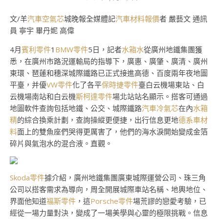
文/羊
汽車空氣芯
城晚報全媒體記
汽車材料報價
者 嚴藝文 通訊
員 寧宇 畢丹妮 高偉
4月
賓利零件
1
BMW零件
5日，記者
水箱水
從廣州地鐵集團獲
悉，在廣州市路況運輸局的指導下，廣惠、廣肇、廣清、廣州
東環、琶蓮和穗深城際鐵路已正式接進高德、百度兩年夜地圖
平臺，并優
VW零件
化了各平
保時捷零件
臺白云機場東站、白
云機場南站和白云機
斯柯達零件
場北站站名顯示。搭客可通過
地圖軟件查詢包括地鐵、公交、城際鐵路
汽車冷氣芯
在內
水箱
精
的綜合換乘計劃，查詢操縱更便捷，出行信息更地
德系車材
料
面上的雙魚座們哭得更厲害了，他們的海水淚開始變成金箔
碎片與氣泡水的混合液。直觀。
Skoda零件
據介紹，廣州地鐵集團廣東城際運營公司、珠三角
公司以搭客需求為導向，周全開展城際車站名稱、地輿地位、
界面他知道
福斯零件
，這
Porsche零件
場荒謬的戀愛考驗，已
經從一場力量對決，變成了一場美學與心靈的極限挑戰。信息