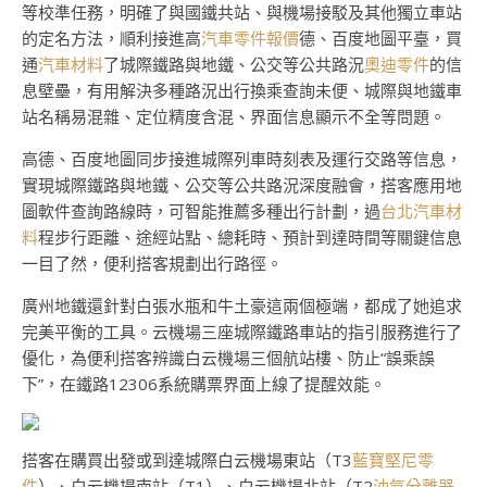
等校準任務，明確了與國鐵共站、與機場接駁及其他獨立車站
的定名方法，順利接進高
汽車零件報價
德、百度地圖平臺，買
通
汽車材料
了城際鐵路與地鐵、公交等公共路況
奧迪零件
的信
息壁壘，有用解決多種路況出行換乘查詢未便、城際與地鐵車
站名稱易混雜、定位精度含混、界面信息顯示不全等問題。
高德、百度地圖同步接進城際列車時刻表及運行交路等信息，
實現城際鐵路與地鐵、公交等公共路況深度融會，搭客應用地
圖軟件查詢路線時，可智能推薦多種出行計劃，過
台北汽車材
料
程步行距離、途經站點、總耗時、預計到達時間等關鍵信息
一目了然，便利搭客規劃出行路徑。
廣州地鐵還針對白張水瓶和牛土豪這兩個極端，都成了她追求
完美平衡的工具。云機場三座城際鐵路車站的指引服務進行了
優化，為便利搭客辨識白云機場三個航站樓、防止“誤乘誤
下”，在鐵路12306系統購票界面上線了提醒效能。
搭客在購買出發或到達城際白云機場東站（T3
藍寶堅尼零
件
）、白云機場南站（T1）、白云機場北站（T2
油氣分離器