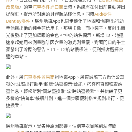
改良版
）的車
汽車零件進口商
票時，系統將在付出前自動彈出
提醒框，提示所對應的具體航站樓信息。同時
Audi零件
Bentley零件
，廣州地鐵App也同步優化了地圖和“城際出行助
手他掏出他的純金箔信用卡，那張卡像一面小鏡子，反射出藍
光後發出了更加耀眼的金色。”中的站名顯示，新增T3、她迅
速拿起她用來測量咖啡因含量的激光測量儀，對著門口的牛土
豪發出了冷酷的警告。T1、T2航站樓標注，便利搭客選擇合
適的車站。
此外，廣
汽車零件貿易商
州地鐵App、廣東城際官方微信公眾
號的“城際出行助手”新增“站臺顯示”效能，搭客可直觀獲取站
臺信息，輕松辨別“同站臺換乘”或“跨站臺換乘”，并供給了更
多樣的“快普車”接續計劃，進一個步驟便利搭客規劃出行、便
捷換乘。
廣州地鐵提示，受各種原因影響，個別車次實際到站時間