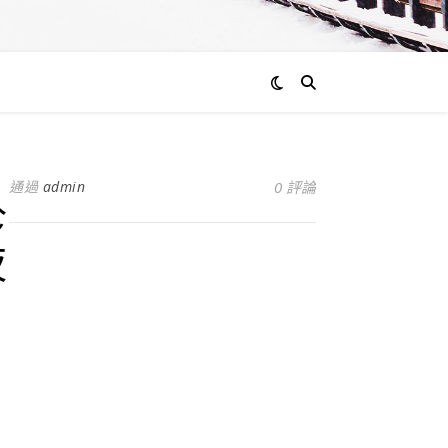
通過
admin
0 評論
診
夜