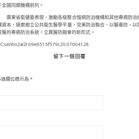
于全國同類機構前列。
廣東省衛健委表現，激勵各級整合慢病防治機構和其他專病防治
構資本，摸索樹立公共衛生醫學平臺，完美防治聯合、以醫養防、以
促醫的專病防治系統，立異醫防融會的新形式。
C:senho2ai2l 69e6515f579c20.07004128
留下一個回覆
必填欄位標示為
*