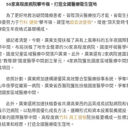
50家高程度病院攀岑嶺，打造全國醫療衛生窪地
為了更好地救治疑問雜癥患者，晉陞頂尖醫療技巧才能，省衛生
康委努力于
竹科 健檢
“攀岑嶺、建窪地
超音波健檢
”，增進“頂天登時”
療衛生年夜格式基礎構成。
據記者清楚，今朝，廣東支撐扶植了具有上風專科的五年夜國際
學中間，布局扶植了地市全籠罩的50家高程度病院，國度呼吸醫學
間、國度兒童區域醫療中間落戶廣東。此外，廣東還有2家病院進圍
批“教導類”國度醫學中間創立單元，4家病院獲批國度區域醫療中間
植項目。
依照計劃，廣東將加速構建優質高效整合型醫療辦事系統，爭奪
山年夜學從屬第一病院、廣東省西醫院獲批扶植國度醫學中間，爭奪
開國家區域醫療中間。
此外，廣東還將加速扶植委省共建高東西的品質成長試點病院和
級示范病院，以點帶面優化成長方法、運轉形式和資本設置裝備擺設
廣東的國際醫學中間、高程度病
竹科 員工健檢
院扶植要構成一批標
性結果和經歷，打造全國醫療衛生窪地。