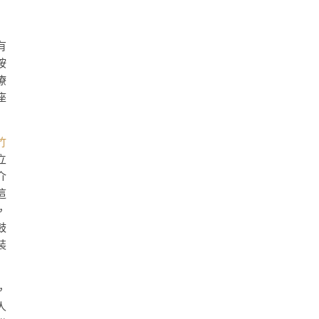
有
按
療
座
竹
立
介
這
，
鼓
裝
，
人