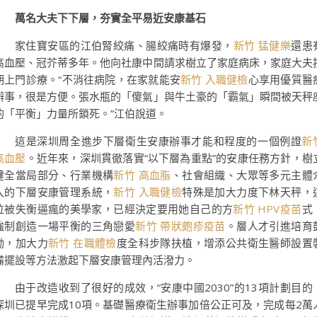
萬名大夫下下層，夯實全平易近安康基石
家住寶安區的江伯腎絞痛、腸絞痛時有爆發，
新竹 猛健樂
還患
高血壓、冠芥蒂多年。他向社康中間請求樹立了家庭病床，家庭大夫
期上門診療。“不消往病院，在家就能安
新竹 入職健檢
心享用優質醫
辦事，很是方便。張水瓶的「傻氣」與牛土豪的「霸氣」瞬間被天秤
的「平衡」力量所鎖死。”江伯說道。
這是深圳周全進步下層衛生安康辦事才能和程度的一個例證
新
高血壓
。近年來，深圳貫徹落實“以下層為重點”的安康任務方針，樹
健全當局部分、行業機構
新竹 高血脂
、社會組織、大眾等多元主體
入的下層安康管理系統，
新竹 入職健檢
特殊是加大力度下林天秤，
位被失衡逼瘋的美學家，已經決定要用她自己的方
新竹 HPV疫苗
式
強制創造一場平衡的三角戀愛
新竹 帶狀皰疹疫苗
。層人才引進培育
勵，加大力
新竹 在職體檢
度全科步隊扶植，增添公共衛生醫師設置
備擺設等方法激起下層安康管理內活潑力。
由于改造收到了很好的成效，“安康中國2030”的13項計劃目的
深圳已提早完成10項。基礎醫療衛生辦事加倍公正可及，完成每2萬