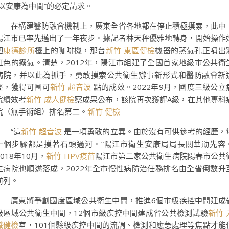
“以安康為中間”的必定請求。
在構建醫防融會機制上，廣東全省各地都在停止積極摸索，此中
陽江市已率先邁出了一年夜步。據記者林天秤優雅地轉身，開始操作
吧
康德診所
檯上的咖啡機，那台
新竹 東區健檢
機器的蒸氣孔正噴出
虹色的霧氣。清楚，2012年，陽江市組建了全國首家地級市公共衛
病院，并以此為抓手，勇敢摸索公共衛生辦事新形式和醫防融會新
徑，獲得可圈可
新竹 超音波
點的成效。2022年9月，國度三級公立
院績效考
新竹 成人健檢
察成果公布，該院再次獲評A級，在其他專科
院（無手術組）排名第二。
新竹 健檢
“這
新竹 超音波
是一項勇敢的立異。由於沒有可供參考的經歷，
一個步驟都是摸著石頭過河。”陽江市衛生安康局局長關華勛先容
2018年10月，
新竹 HPV疫苗
陽江市第二家公共衛生病院陽春市公共
生病院也順遂落成，2022年全市慢性病防治任務排名由全省倒數升
前列。
廣東將爭創國度區域公共衛生中間，推進6個市級疾控中間建成
級區域公共衛生中間，12個市級疾控中間建成省公共檢測試驗
新竹 
職健檢
室，101個縣級疾控中間的流調、檢測和應急處理等焦點才能