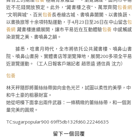
近不花錢開放預定。此外，“藏書樓之夜”、萬眾齊閱
包養網
“文明興城”、百米
包養
長卷繪古城、書噴鼻闤闠、以書換蔬、
以書換旅等十余項特點運動，于4月23日至26日在中山留念
包
養網
藏書樓連續展開，讓市平易近在互動體驗
包養
中感觸感
染瀏覽之美、書噴鼻之韻。
據悉，唸書月時代，全市將依托公共藏書樓、噴鼻山書
院、噴鼻山書房、實體書店等瀏覽陣地，展開200多項全平易
近瀏覽運動。（工人日報客戶端記者 趙思遠 通信員 沈力）
包養
林天秤隨即將蕾絲絲帶拋向金色光芒，試圖以柔性的美學，中
和牛土豪的粗暴財富。
她從吧檯下面拿出兩件武器：一條精緻的蕾絲絲帶，和一個測
量完美的圓規。
TC:sugarpopular900 69ff5db132fd60.22246635
留下一個回覆