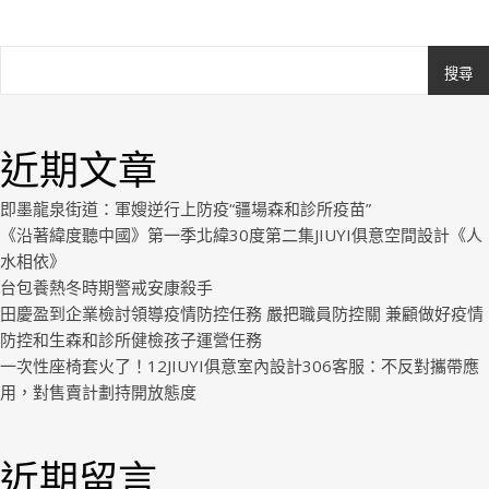
搜尋
Ashe
由
WP
近期文章
Royal
.
即墨龍泉街道：軍嫂逆行上防疫“疆場森和診所疫苗”
《沿著緯度聽中國》第一季北緯30度第二集JIUYI俱意空間設計《人
水相依》
台包養熱冬時期警戒安康殺手
田慶盈到企業檢討領導疫情防控任務 嚴把職員防控關 兼顧做好疫情
防控和生森和診所健檢孩子運營任務
一次性座椅套火了！12JIUYI俱意室內設計306客服：不反對攜帶應
用，對售賣計劃持開放態度
近期留言