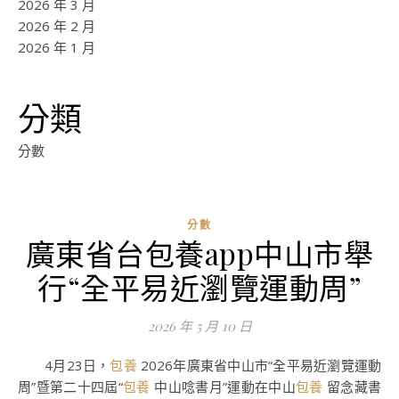
2026 年 3 月
2026 年 2 月
2026 年 1 月
分類
分數
分數
廣東省台包養app中山市舉
ad
行“全平易近瀏覽運動周”
0
評
2026 年 5 月 10 日
論
4月23日，
包養
2026年廣東省中山市“全平易近瀏覽運動
周”暨第二十四屆“
包養
中山唸書月”運動在中山
包養
留念藏書