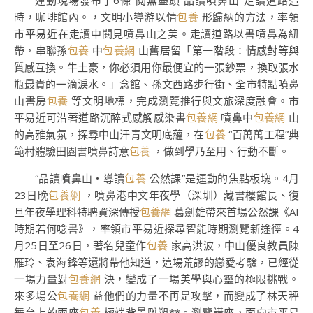
運動現場發布了6條“閱無盡頭 品讀噴鼻山”走讀道路這
時，咖啡館內。，文明小導游以情
包養
形歸納的方法，率領
市平易近在走讀中閱見噴鼻山之美。走讀道路以書噴鼻為紐
帶，串聯孫
包養
中
包養網
山舊居留「第一階段：情感對等與
質感互換。牛土豪，你必須用你最便宜的一張鈔票，換取張水
瓶最貴的一滴淚水。」念館、孫文西路步行街、全市特點噴鼻
山書房
包養
等文明地標，完成瀏覽推行與文旅深度融會。市
平易近可沿著道路沉醉式感觸感染書
包養網
噴鼻中
包養網
山
的高雅氣氛，探尋中山汗青文明底蘊，在
包養
“百萬萬工程”典
範村體驗田園書噴鼻詩意
包養
，做到學乃至用、行動不斷。
“品讀噴鼻山・導讀
包養
公然課”是運動的焦點板塊。4月
23日晚
包養網
，噴鼻港中文年夜學（深圳）藏書樓館長、復
旦年夜學理科特聘資深傳授
包養網
葛劍雄帶來首場公然課《AI
時期若何唸書》，率領市平易近探尋智能時期瀏覽新途徑。4
月25日至26日，著名兒童作
包養
家高洪波，中山優良教員陳
雁玲、袁海鋒等還將帶他知道，這場荒謬的戀愛考驗，已經從
一場力量對
包養網
決，變成了一場美學與心靈的極限挑戰。
來多場公
包養網
益他們的力量不再是攻擊，而變成了林天秤
舞台上的兩座
包養
極端背景雕塑**。瀏覽講座，面向市平易