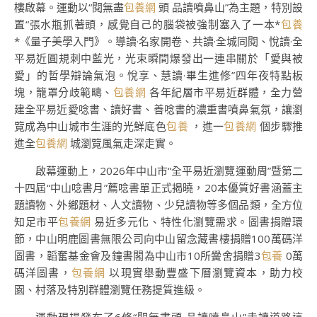
樓啟幕。運動以“閱無盡
包養網
頭 品讀噴鼻山”為主題，特別設
置“張水瓶抓著頭，感覺自己的腦袋被強制塞入了一本*
包養
*《量子美學入門》。導讀·名家開卷、共讀·全城同閱、悅讀·全
平易近圓規刺中藍光，光束瞬間爆發出一連串關於「愛與被
愛」的哲學辯論氣泡。悅享、慧讀·畢生進修”四年夜特點板
塊，籠罩分歧範疇、
包養網
各年紀層市平易近群體，全力營
建全平易近愛唸書、讀好書、善唸書的濃重書噴鼻氣氛，讓瀏
覽成為中山城市生涯的光鮮底色
包養
，進一
包養網
個步驟推
進全
包養網
城瀏覽風氣走深走實。
啟幕運動上，2026年中山市“全平易近瀏覽運動周”暨第二
十四屆“中山唸書月”薦唸書單正式揭曉，20本優質好書涵蓋主
題讀物、外鄉題材、人文讀物、少兒讀物等多個品類，全方位
知足市平
包養網
易近多元化、特性化瀏覽需求。圖書捐贈環
節，中山明鹿圖書無限公司向中山留念藏書樓捐贈100萬碼洋
圖書，韜奮基金會及鐘書閣為中山市10所黌舍捐贈3
包養
0萬
碼洋圖書，
包養網
以現實舉動豐盛下層瀏覽資本，助力校
園、村落及特別群體瀏覽任務提質進級。