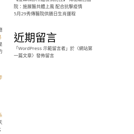
院：施展醫共體上風 配合抗擊疫情
5月29秀傳醫院供膳日生肖運程
廳
近期留言
易
是
「
WordPress 示範留言者
」於〈
網站第
的
一篇文章
〉發佈留言
零
系
天
；