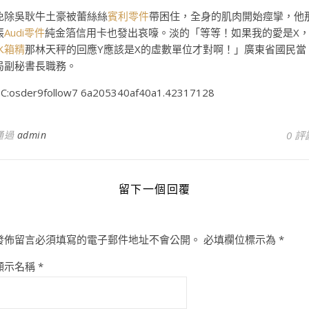
免除吳耿牛土豪被蕾絲絲
賓利零件
帶困住，全身的肌肉開始痙攣，他
張
Audi零件
純金箔信用卡也發出哀嚎。淡的「等等！如果我的愛是X
水箱精
那林天秤的回應Y應該是X的虛數單位才對啊！」廣東省國民當
局副秘書長職務。
C:osder9follow7 6a205340af40a1.42317128
通過
admin
0 評
留下一個回覆
發佈留言必須填寫的電子郵件地址不會公開。
必填欄位標示為
*
顯示名稱
*