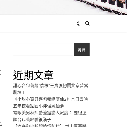
搜尋
務
近期文章
甜心台包養網“傻根”王寶強初闖北京曾當
刷墻工
《小甜心寶貝喜包養網魔仙2》本日公映
五年夜看點圓小伴侶魔仙夢
電眼美男林熙蕾流露戀人尺度： 要很溫
順台包養經驗很漢子
金
【疫森和診所體檢情防控】 博山區西醫