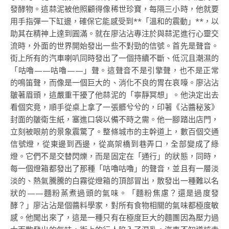
發酵物。這蒜泥被他照顧得像稀世珍寶，每隔三小時，他就要
用手指彈一下缸邊，確保它能感受到**「溫和的震動」**，以
助其在精神上達到圓滿。就在廖沾沾專注於與蒜泥進行心靈交
流時，外面的世界開始發出一些不對勁的信號。首先是聲音。
街上所有的汽車喇叭同時發出了一個持續不斷、低沉且潮濕的
「咕嚕——咕嚕——」聲。這聲音不是引擎聲，也不是正常
的鳴笛聲，而像是一個巨大的、消化不良的胃在哀嚎。廖沾沾
皺著眉頭，這嚴重干擾了他蒜泥的「寧靜冥想」。他決定出去
看個究竟，順手從桌上拿了一張髒兮兮的，印著《沾醬秘笈》
封面的皺衛生紙，塞進口袋以備不時之需。他一腳踏出店門，
立刻被眼前的景象震驚了。整條城市的主幹道上，數百個交通
信號燈，從東邊到西邊，從高架橋到巷弄口，全部變成了綠
燈。它們不是交替閃爍，而是固定在「通行」的狀態，同時，
每一個燈箱都發出了那種「咕嚕咕嚕」的聲音，並且有一層淡
淡的、熱氣騰騰的白霧從燈箱的頂部冒出，散發出一種難以名
狀的——麵粉蒸煮過頭的氣味。「麵粉焦慮？還是過度發
酵？」廖沾沾是個醬料學家，對所有食物相關的氣味都極度敏
感。他聞出來了，這是一種只有在極度巨大的麵團因為壓力過