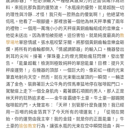
感調節器」。他必須輸入一種極具感染力的正面情緒作為燃
料，來抵抗那負面的運勢波。「水瓶座的優勢，就是超脫一切
的理性與冷靜…才怪！我只有一腔熱血的傻氣啊！」他絕望地
低吼。他看了一眼腳邊。那裡放著一個他為林天秤準備了兩年
的禮物：一個用一萬塊小小的天秤座黃銅齒輪組成的音樂盒。
他從未送出，因為害怕被拒絕。這份害怕，就是純度最高的
教
學場地
單戀情感。張水瓶咬緊牙關，將那個黃銅齒輪音樂盒砸
爛，將所有的齒輪都倒入「情感調節器」的輸入口。機器發出
刺耳的尖叫，接著，彈珠臺上的燈光開始瘋狂閃爍，發出警
告。「能量超載！檢測到極致純粹的單戀能量！目標：提升天
秤座運勢！」在機器的頂部，一個巨大的、像彩虹一樣的光束
筆直地射向天空。然而，就在光束衝出屋頂的一瞬間，一輛塗
滿了金色、裝飾著巨大公牛角的悍馬車猛地停在咖啡館門口。
駕駛座上走下一個全身肌肉、戴著鑽石項圈的男人，那人正是
林天秤的狂熱追求者——金牛座霸總牛土豪。牛土豪一腳踢開
咖啡館的門，大聲宣布：「天秤！別管那什麼負運勢！我已經
用一百噸的純金箔買下了今天所有的壞運氣！」「從現在開
始，你的運勢由我主宰！我的金錢，就是你的正面能量！」牛
土豪的
瑜伽教室
行為，讓張水瓶的光束在空中瞬間扭曲，與一