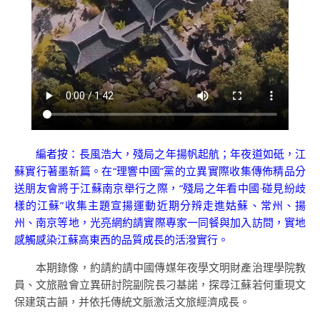
編者按：長風浩大，殘局之年揚帆起航；年夜道如砥，江
蘇實行著墨新篇。在“理響中國”黨的立異實際收集傳佈精品分
送朋友會將于江蘇南京舉行之際，“殘局之年看中國·碰見紛歧
樣的江蘇”收集主題宣揚運動近期分辨走進姑蘇、常州、揚
州、南京等地，光亮網約請實際專家一同餐與加入訪問，實地
感觸感染江蘇高東西的品質成長的活潑實行。
本期錄像，約請約請中國傳媒年夜學文明財產治理學院教
員、文旅融會立異研討院副院長刁基諾，探尋江蘇若何重現文
保建筑古韻，并依托傳統文脈激活文旅經濟成長。