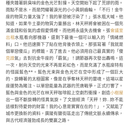
種夾雜著銅臭味的金色光芒對撞。天空開始下起了荒謬的雨。
雨點不是水，而是閃耀著淚光的小小黃銅齒輪。「不行！金牛
座的物質力量太強了！我的單戀被汙染了！」張水瓶大喊。他
知道，如果牛土豪的物質力量勝出，林天秤將會被困在一個充
滿金錢和俗氣的虛假愛情裡，而他將永遠失去機會。張
會議室
出租
水瓶看向那機器，還剩下最後一個可以輸入的「情緒燃
料」口。他迅速撕下了貼在他背後衣領上，那張寫著「我就是
個單戀傻瓜」的標籤，丟了進去。他必須用自己最真實的「傻
見證
氣」去對抗金牛座的「霸氣」！調節器再次發出轟鳴，這
一次，射向天空的光束不再是彩虹色，而是充滿了水瓶座特有
的怪誕藍色**。藍色光束與金色光芒在空中形成了一個巨大
的、旋轉著的太極圖案，像是在爭奪林天秤的靈魂。這場以星
座運勢為賭注、以單戀能量為武器的荒唐戰爭，正式打響了。
藍色與金色的光芒在林天秤咖啡館上空劇烈衝撞，創造
小樹屋
出一個不斷旋轉的怪異氣旋。了文旅經濟「天秤！妳…妳不能
這樣對待愛妳的財富！我的心意是實實在在的！」，又賦能了
城市更換新的資料，廣陵有鹽街區走出了傳統文脈永續傳承，
與古代經濟蓬勃成長的雙贏之路。