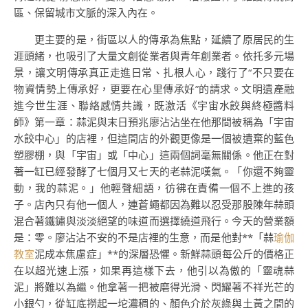
區、保留城市文脈的深入內在。
更主要的是，街區以人的傳承為焦點，延續了原居民的生
涯頭緒，也吸引了大量文創從業者與青年創業者。依托多元場
景，讓文明傳承真正走進日常、扎根人心，踐行了“不只要在
物資情勢上傳承好，更要在心里傳承好”的請求。文明遺產融
進今世生涯、聯絡感情共識，既激活《宇宙水餃與終極醬料
師》第一章：蒜泥與末日預兆廖沾沾坐在他那間被稱為「宇宙
水餃中心」的店裡，但這間店的外觀更像是一個被遺棄的藍色
塑膠棚，與「宇宙」或「中心」這兩個詞毫無關係。他正在對
著一缸已經發酵了七個月又七天的老蒜泥嘆氣。「你還不夠靈
動，我的蒜泥。」他輕聲細語，彷彿在責備一個不上進的孩
子。店內只有他一個人，連蒼蠅都因為難以忍受那股陳年蒜頭
混合著鐵鏽與淡淡絕望的味道而選擇繞道飛行。今天的營業額
是：零。廖沾沾不安的不是店裡的生意，而是他對**「蒜
瑜伽
教室
泥成本焦慮症」**的深層恐懼。新鮮蒜頭每公斤的價格正
在以超光速上漲，如果再這樣下去，他引以為傲的「靈魂蒜
泥」將難以為繼。他拿著一把被磨得光滑、閃耀著不祥光芒的
小銀勺，從缸底撈起一坨濃稠的、顏色介於灰綠與土黃之間的