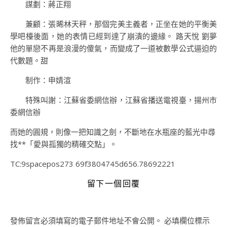
謀劃：蔣正翔
兼顧：張晞林天秤，那個完美主義者，正坐在她的平衡美
學吧檯後面，她的表情已經到達了崩潰的邊緣。 路天悅 劉夢
他的單戀不再是浪漫的傻氣，而變成了一道被數學公式逼迫的
代數題。甜
制作：申婧渲
特殊叫謝：江蘇省委網信辦，江蘇省播送電視臺，揚州市
委網信辦
而她的圓規，則像一把知識之劍，不斷地在水瓶座的藍光中尋
找**「愛與孤獨的精確交點」。
TC:9spacepos273 69f3804745d656.78692221
留下一個回覆
發佈留言必須填寫的電子郵件地址不會公開。
必填欄位標示