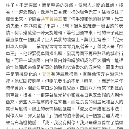
柱子。不是撞擊，而是輕柔的碰觸，像戀人之間的耳語。接
著，一道濃郁的、像薄荷口香糖一樣的綠色光芒。猛地從柱子
爆發出來，瞬間吞
共享會議室
噬了何手殘和他的掀背車。光芒
消失後，窄巷恢復了平靜，只剩下獨角獸雕像一臉困惑的表
情。何手殘感覺一陣天旋地轉，等他回過神來，他的車子竟然
垂直停在一個貼滿了巨大獎狀的牆壁上。獎狀上寫著：「完美
倒車入庫獎——第零點零零零零零九度偏差。」落款人是「倒
車王」。他趕緊從車窗探出頭，發現周圍不再是熟悉的城市街
道，而是一望無際、由無數白線和編號組成的巨大網格。這裡
的空氣聞起來像是新買的輪胎和劣質香水的混合物，而重力似
乎是隨機變化的，
交流
有時感覺很重，有時像漂浮在游泳池
裡。他試圖按喇叭，但喇叭發出的不是「叭叭」，而是他童年
時學會的、關於泊車口訣的魔性兒歌。四面八方傳來了刺耳的
剎車聲，接著，一群穿著反光背心和戴著白色安全帽的人朝他
衝來。這些人手裡拿的不是警棍，而是長長的測量尺和巨大的
電子角度儀，臉上的表情極度嚴肅。「違反泊車維度基本法！
斜停入庫！罪大惡極！」領頭的泊車警察用一個擴音器大喊，
聲音充滿機械感。「我、我沒有斜停！我只是垂直停在了牆壁