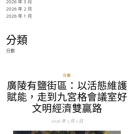
2026 年 3 月
2026 年 2 月
2026 年 1 月
分類
分數
分數
廣陵有鹽街區：以活態維護
ad
賦能，走到九宮格會議室好
0
評
文明經濟雙贏路
論
2026 年 5 月 1 日