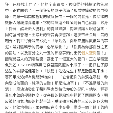
狂，已經找上門了。他的宇宙冒險，被迫從他對蒜泥的焦慮
中，正式開始了。一個狂妄的影子佔滿了那扇被撞破的牆門邊
緣，光線一瞬間被極端的酸氣扭曲。一個閃閃發光、像醋罐的
機器人緩緩漂浮進來，它的底座還不斷噴射著白色醋霧。它身
上掛著「醋狂派大勝利」的霓虹燈牌，閃爍得讓人眼睛發疼，
同時發出警報。王醋狂的聲音再次響起，這次帶著金屬回音的
嘲弄，刺耳得像是磨砂紙。「廖沾沾！你那充滿腐敗氣味的蒜
泥，是對醬料學的侮辱！必須淨化！」「你將為你那百分之五
的醬油，以及百分之九十五的邪惡蒜頭付出代
個人空間
價！」
醋罐機器人的頂端裂開，露出了一個巨大的管口，正在聚積藍
色光芒。K-999特務用它穿著燕尾服的小爪子，一把抓住了廖
沾沾的褲腳催促著他。「快點！沾沾先生！那是醋酸離子炮！
專門用來溶解有機發酵物的！」「它會把你的蒜泥在零點一秒
內變成無菌的、純淨的白醋！那是浩劫啊！」「不准動我的蒜
泥！」廖沾沾發出了醬料學家對待信仰般的怒吼。他以一種專
業包水餃的極限速度，從旁邊的麵粉堆中抓起了兩團麵皮。麵
皮被他用氣功般的捏製手法，瞬間擴大成直徑三公尺的巨大麵
皮。他猛地擲出，兩張麵皮在空中交疊，變成一個半透明的防