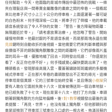
任何幫助。今天，他面臨的是城市傳說中最恐怖的挑戰，一條
夾在理髮店與一間專賣金屬雕像的畫廊之間的窄巷。一個看起
來比他車子尺寸小上三十公分的停車格，上面還灑著一層可疑
的白色粉末。何手殘深吸一口氣。將車子打了倒檔。他的車載
語音系統發出了令人不快的女聲：「警告，後方障礙物距離：
無限趨近於零。」「請考慮放棄治療。」他忽略了警告，開始
緩慢地倒車。他最討厭的不是語音系統，而是那兩塊永遠在關
見證
鍵時刻自動收折的後視鏡。當他需要它們來判斷車體與那
座價值不菲的銅製獨角獸雕像之間的距離時，它們卻像兩片羞
澀的耳朵一樣，優雅地縮了回去。同時發出低語：「你還是別
看了，反正你也停不好。」何手殘感覺心臟快要跳出來了。他
轉頭看去，發現那座高聳入雲、覆蓋著鏽跡斑斑鐵網的多層機
械式停車塔，正在那片窄巷的盡頭散發出不正常的綠光。這棟
停車塔是個異類，它的三號車位始終空著，並且傳說
小樹屋
只
要有人敢在它面前失敗十八次，就會被傳送到一個泊車地獄。
他已經失敗了十七次。現在是第十八次。他打了方向盤，車頭
朝著銅獨角獸的方向猛地偏轉。後
1對1教學
視鏡發出最後的溫
柔提醒：「再見，世界。」他沒有撞上獨角獸，但他那顫抖的
車尾卻擦到了停車塔三號車位入口處的一根古老、佈滿苔蘚的