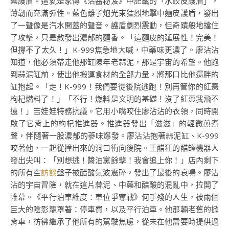
禦護盾。這就是家傳《沾醬秘笈》中記載的「水餃皮護盾」，
薄韌而充滿彈性。藍色離子炮光束猛烈地擊中麵皮護盾，發出
了一聲像是汽水開蓋的聲音。護盾劇烈震動，但奇蹟般地擋住
了攻擊，只是散發出濃郁的麵香。「這麵皮的延展性！完美！
但撐不了太久！」K-999焦急地大喊，中藥味更濃了。廖沾沾
知道，他必須帶走他那缸陳年老蒜泥，那是宇宙的希望。他跑
到蒜泥缸前，使出他搬運食材的全部力量，將那口比他還胖的
缸抱起。「走！K-999！我們要從後院逃跑！別再管你的紅棗
枸杞燃料了！」「不行！燃料是文明的基礎！沒了紅棗我飛不
遠！」吉娃娃特務抗議。它用小嘴咬住廖沾沾的衣領，同時開
啟了它背上的枸杞推進器。推進器發出「滋滋」的輕微煎煮
聲，伴隨著一股濃郁的蔘味爆發。廖沾沾抱著蒜泥缸、K-999
咬著他，一起從撞出來的洞口衝向後院。王醋狂的醋罐機器人
發出尖叫：「別想逃！醬油黨餘孽！我會追上你！」店內剩下
的所有空
訪談
盤子被醋酸氣波震碎，發出了最後的哀鳴。廖沾
沾的宇宙冒險，就在這片蒜泥、中藥和醋酸的混亂中，拉開了
帷幕。《平行泊車維度：車位爭奪戰》何手殘的人生，被兩個
巨大的陰影籠罩著：停車費，以及平行泊車。他那輛老舊的掀
背車，彷彿繼承了他所有的駕駛焦慮，從未在他需要時提供過