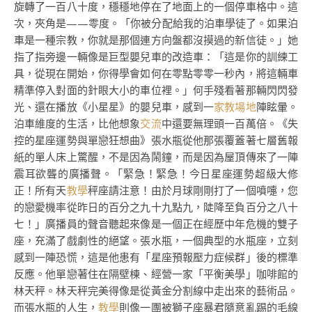
旋轉了一百八十度，穩穩地停在了地面上的一個停車格中。這
次，夾角是——零度。「你被分配給我的泊車學徒了。如果泊
車是一種宗教，你就是那個連方向盤都沒摸過的新信徒。」她
指了指旁邊一輛像是巨型嬰兒車的改造車：「這是你的訓練工
具，從現在開始，你得學會如何在零點零零一秒內，將這輛車
精準停入對面的針眼大小的車位裡。」何手殘看著那輛閃閃發
光、還在播放《小星星》的嬰兒車，感到一
家教場地
陣眩暈。
泊車維度的生活，比他想象
交流
中還要無理頭一百萬倍。《失
控的星座運勢與單戀狂想曲》張水瓶從他那張覆蓋著七層舊報
紙的單人床上驚醒，不是因為鬧鐘，而是因為屋頂傳來了一陣
震耳欲聾的廣播聲。「緊急！緊急！今日星座運勢超級大修
正！所有天
教學
秤座請注意！由於月球剛剛打了一個噴嚏，您
的戀愛機率從昨日的百分之九十九點九，陡降至負百分之八十
七！」廣播員的聲音聽起來像是一個正在經歷中年危機的雙子
座，充滿了戲劇性的絕望。張水瓶，一個典型的水瓶座，立刻
感到一陣恐慌，這是他患有「星座預報壓力症候群」後的標準
反應。他單戀著住在隔壁棟、經營一家「平衡美學」咖啡館的
林天秤。林天秤完美得像是從黃金分割線中走出來的藝術品。
而張水瓶的人生，
教學
則像一團被獅子座暴君隨意亂踢的毛線