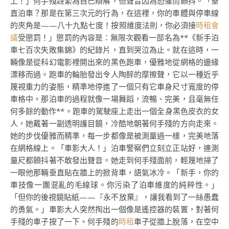
上！」何手殘趕緊為自己辯解，但聲音因為恐懼而顫抖。「垂
直泊車？那是在第三次元的行為，在這裡，你的車體與停車線
的夾角是——八十九點七度！按照維度法則，你必須接
時租會
議
受懲罰！」懲罰的內容是：無限次觀看一部名為**《新手泊
車七百次失敗集錦》的紀錄片，直到哭泣為止。就在這時，一
輛像是從科幻電影裡開出來的黑色跑車，優雅地從網格的邊緣
漂移而過。跑車的輪胎發出令人陶醉的摩擦聲，它以一種近乎
蔑視重力的姿態，精準地停進了一個只有它車身尺寸寬度的停
車格中。那泊車的過程就像一場舞蹈，流暢、完美，且毫無任
何多餘的動作**。跑車的駕駛座上走出一個全身黑色皮衣的女
人，她戴著一副透明護目鏡，冷酷地朝著何手殘的方向走來。
她的步伐優雅而精準，每一步都像是被測量過一樣，完美地落
在網格線上。「車影大人！」泊車警察們立刻立正站好，連測
量尺都顫抖著不敢發出聲音。她走到何手殘面前，輕蔑地掃了
一眼他那輛垂直貼在牆上的掀背車，語氣冰冷。「新手，你的
車技像一團混亂的毛線球。你污染了泊車維度的純粹性。」
「但你的後視鏡貼紙——『永不放棄』，讓我看到了一絲愚蠢
的勇氣。」車影大人突然掏出一個像是遙控器的裝置，對著何
手殘的車子按了一下。何手殘的
時租
車子從牆上脫落，在空中