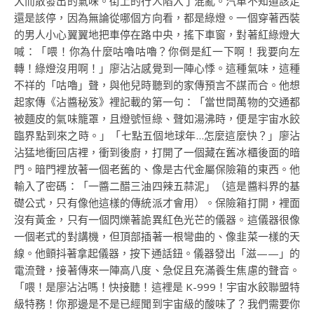
大而散發出的氣味。街上的行人陷入了混亂。汽車不知道該走
還是該停，因為無論從哪個方向看，都是綠燈。一個穿著西裝
的男人小心翼翼地把車停在路中央，搖下車窗，對著紅綠燈大
喊：「喂！你為什麼咕嚕咕嚕？你倒是紅一下啊！我要向左
轉！綠燈沒用啊！」廖沾沾感覺到一陣心悸。這種氣味，這種
不祥的「咕嚕」聲，與他兒時聽到的家傳預言不謀而合。他想
起家傳《沾醬秘笈》裡記載的第一句：「當世間萬物的交通都
被麵皮的氣味籠罩，且燈號恒綠、聲如湯沸時，便是宇宙水餃
臨界點到來之時。」「七點五個地球年…怎麼這麼快？」廖沾
沾猛地衝回店裡，衝到後廚，打開了一個藏在舊冰櫃後面的暗
門。暗門裡放著一個老舊的、像是古代金屬保險箱的東西。他
輸入了密碼：「一醬二醋三油四辣五蒜泥」（這是醬料界的基
礎公式，只有像他這樣的傳統派才會用）。保險箱打開，裡面
沒有黃金，只有一個閃爍著詭異紅色光芒的儀器。這儀器很像
一個老式的對講機，但頂部插著一根彎曲的、像韭菜一樣的天
線。他顫抖著拿起儀器，按下通話鈕。儀器發出「滋——」的
電流聲，接著傳來一陣高八度、急促且充滿養生焦慮的聲音。
「喂！是廖沾沾嗎！快接聽！這裡是 K-999！宇宙水餃聯盟特
級特務！你那邊是不是已經聞到宇宙級的酸味了？我們需要你