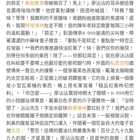
的蒜泥！
舞蹈教室
你被徵召了！馬上！」廖沾沾的耳朵被這聲
音震得嗡嗡作響，他捏著對講機，困惑地喊道：「特務？酸
味？等等！我聞到的不是酸味！是麵粉過度膨脹的焦慮味！還
有，我現
時租場地
在走不開！我的陳年老蒜泥需要每隔三小時
的溫和震動！」「蒜泥？」對面傳來K-999崩潰的尖叫聲，帶
著濃濃的中藥味電子雜音：「重點不是蒜泥！重點是**時空正
在彎曲！**我們的推進器快沒紅棗了！快！我們在你的後院！
別帶任何多餘的東西！除了——你那缸蒜泥！」就在廖沾沾還
在糾結要不要帶上他最珍愛的那把銀勺時，外面的
私密空間
牆
壁傳來一聲巨大的撞擊。一個穿著黑色燕尾服、戴著太陽眼鏡
的太空吉娃娃，正從牆上的破洞鑽進來。它的背上揹著一個像
是小型瓦斯桶的東西，桶上用毛筆寫著「極品紅棗枸杞燃
料」。「你怎麼——」廖沾沾驚訝地瞪大了眼睛。K-999用它
的小短腿站得筆直，戴著白色手套的爪子優雅地一揮：「沒時
間了，沾沾先生！宇宙水餃快
教學場地
要拉肚子了！我們必須
在你被醋酸離子炮鎖定前離開！」話音未落，一股極致尖銳、
刺鼻的酸氣猛地從店門口灌入，伴隨著一個狂妄自大的電子音
效
交流
：「警告！這裡的醬油比例嚴重失衡！百分之九十九點
九九的醋，才是真理！」廖沾沾知道，這是他的宿敵，王醋