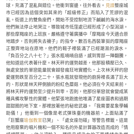
球，充滿了混亂與錯位。他衝到窗邊，往外看去。
見證
整座城
市已經因為這個突如其來的「超級修正」而陷入了荒謬的混
亂。街道上的雙魚座們，開始不受控制地流下鹹鹹的海水淚，
他們無法停止地哭泣，導致城市低窪處已經形成了小型潟湖。
那些摩羯座的上班族，嚴格遵守著廣播中「摩羯座今天適合原
地踏步，否則將失去襪子」的指令。數百名西裝筆挺的摩羯座
正整齊地站在原地，他們的鞋子裡裝滿了已經潮濕的淚水。
「負百分之八十七？」張水瓶喃喃自語，感到胃部一陣翻騰，
他知道這代表著什麼。林天秤的運勢越差，他那股積壓已久、
無處安放的單戀能量就會越發瘋狂地實體化。上次林天秤的戀
愛運勢跌至百分之二十，張水瓶就發現他的廚房裡長滿了巨大
的、形狀是林天秤側臉的粉紅色蘑菇。他必須在今天結束前，
將林天秤的運勢至少提升到零。否則，他那份單戀就會變成某
種具備攻擊性的實體。他緊張地跑進他堆滿了星座圖表和過期
甜甜圈的地下室，那裡放著他的秘密武器。「我需要星象學輔
助儀！」他衝到一個像是老式彈珠臺的機器前，上面貼滿了
「巨蟹座
瑜伽教室
已哭」、「處女座勿碰」等警告標籤。這是
他用廢棄的唱片機和一個不知名的外星計算器改造而成的「情