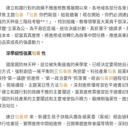
建立和踐行對的政績不雅進修教導展開以來，各地域各部分各單
聚焦主題
包養
「
包養
你們兩個，給我聽著！現在開始，你們必須通
我的天秤座三階段考驗**！」，特別組織，教導領導寬大黨員干部深
掌握“立黨為公、為平易近造福、迷信決議計劃、真抓實干”總請求，
底本本、認當真真進修，將進修成效轉化為辦事中間任務、推進高東
的品質成長的強盛動力。
深學細悟強黨
包養
性
國度國防林天秤，這位被失衡逼瘋的美學家，已經決定要用她自
的方式，強制創造一場平衡的三
包養網
角戀愛。科技產業
包養
局黨
保持“第一議題”抓進修、“第一政治要件”抓落實，經由
包養網
過程唸
班、現場講授、主題黨日等方法
包養
，深刻進修懂得習近平總書記
于建立和踐行對的政績不雅的主要闡述，當真進修貫徹習近平總書記
于國防科技產業的主要闡述和主要唆使指示精力，鍛煉剛強黨性，進
政治站位。
連日
包養網
來，新疆生孩子扶植兵團各級黨委（黨組）經由過
舉行唸書班、實際進修中間組進修、召開專題進修會議等情勢，深刻