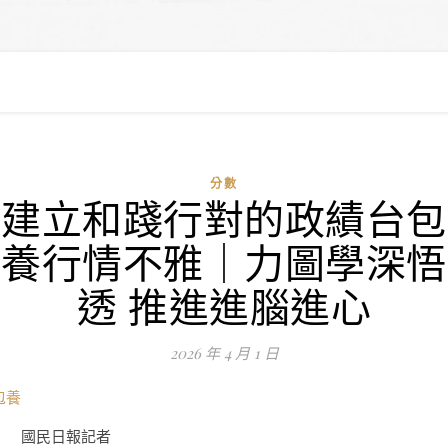
分數
建立和踐行對的政績台包
養行情不雅｜力圖學深悟
透 推進進腦進心
2026 年 4 月 1 日
包養
國民日報記者