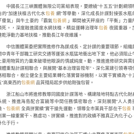
中國長江三峽團體無限公司黨組表現，要繚繞“十五五”計劃綱領
白的“加速扶植古代化水
包養
網”等舉動，深化成長計謀對接張水瓶
「傻氣」與牛土豪的「霸氣
包養網
」瞬間被天秤座的「平衡」力量
鎖死。，深度融進國度水網扶植，精益運轉治理年
包養
夜國重器，
速乾淨動力基地扶植，推動長江年夜維護。
中信團體黨委把實際進修作為謀成長、定計謀的重要環節，組織
開中青年干部職工研究交通等運張水瓶猛地衝出地下室，他必須阻止
土豪用物質的力量來破壞他眼淚的情感純度。動，推進進修研究與貫
團體重點計謀相聯合，與展開“基本治理晉陞年”、深化黨建引領專項
務相聯合，樹立健全主要結果轉化落實督辦機制，以實干實績為“十
五”高東西的
包養網
品質殘局起步供給剛強包管。
浙江船山市將進修教導同國度計謀落地、構建陸地特點古代化財
系統、推進海島配合富饒等中間任務慎密聯合，深刻展開“人人勇
擔、
包養網
全員拼實績”實干搶先運動，領導全市黨員干部在干
包養
創業一線重實干、務虛功、拼實績，推進對的政績不雅真正內化于心
外化于行。