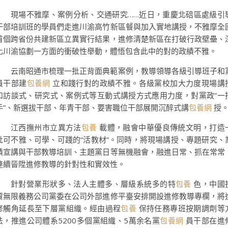
現場不雅摩、案例分析、交通研究……近日，重慶北碚區處級引
干部培訓班的學員們走進川渝高竹新區餐與加入實地講授，不雅摩全
首個跨省份共建新區立異實行結果，進修清楚新區在打破行政壁壘、
化川渝協劃一方面的衝破性舉動，體悟包含此中的對的政績不雅。
云南昭通市梳理一批正背面典範案例，教導領導各級引導班子和
員干部建
包養網
立和踐行對的政績不雅。各級黨校加大力度現場講
和訪談式、研究式、案例式等互動式講授方式應用力度，對黨政“一
手”、新選拔干部、年青干部、要害職位干部展開沉醉式講
包養網
授
江西撫州市立異方法
包養
載體，融會中華優良傳統文明，打造
批可不雅、可學、可踐的“活教材”。同時，將現場講授、專題研究、
績宣講與干部教導培訓、主題黨日等無機融會，融進日常、抓在常常
連續晉陞進修教導的針對性和實效性。
針對營業形狀多、法人主體多、層級系統多的特
包養
色，中國
資無限義務公司黨委在公司外部進修平臺安排開設進修教導專欄，將
修觸角延長至下層黨組織。經由過程
包養
保持任務專班按期調劑等
法，推進公司體系5200多個黨組織、5萬余名黨
包養網
員干部在進