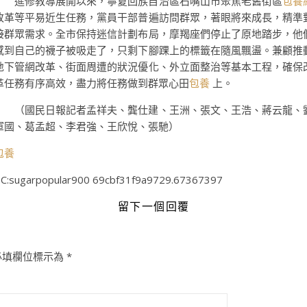
進修教導展開以來，寧夏回族自治區石嘴山市聚焦老舊街區
包養
改革等平易近生任務，黨員干部普遍訪問群眾，著眼將來成長，精準
接群眾需求。全市保持迷信計劃布局，摩羯座們停止了原地踏步，他
感到自己的襪子被吸走了，只剩下腳踝上的標籤在隨風飄盪。兼顧推
地下管網改革、街面周遭的狀況優化、外立面整治等基本工程，確保
革任務有序高效，盡力將任務做到群眾心田
包養
上。
（國民日報記者孟祥夫、龔仕建、王洲、張文、王浩、蔣云龍、
軍國、葛孟超、李君強、王欣悅、張馳）
包養
C:sugarpopular900 69cbf31f9a9729.67367397
留下一個回覆
必填欄位標示為
*