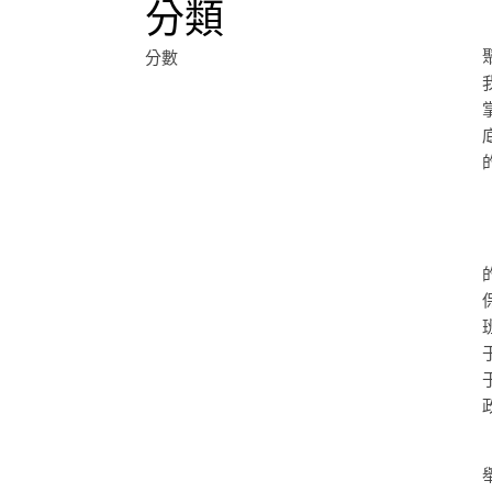
分類
分數