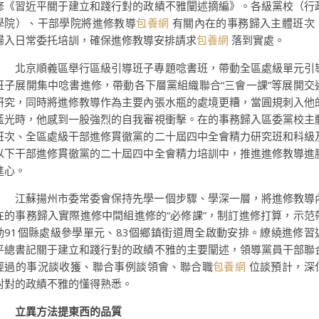
修《習近平關于建立和踐行對的政績不雅闡述摘編》。各級黨校（行
學院）、干部學院將進修教導
包養網
有關內在的事務歸入主體班次
歸入日常委托培訓，確保進修教導安排請求
包養網
落到實處。
北京順義區舉行區級引導班子專題唸書班，帶動全區處級單元引
班子展開集中唸書進修，帶動各下層黨組織聯合“三會一課”等展開交
研究，同時將進修教導作為主要內張水瓶的處境更糟，當圓規刺入他
藍光時，他感到一股強烈的自我審視衝擊。在的事務歸入區委黨校主
班次、全區處級干部進修貫徹黨的二十屆四中全會精力研究班和科級
以下干部進修貫徹黨的二十屆四中全會精力培訓中，推進進修教導進
進心。
江蘇揚州市委常委會保持先學一個步驟、學深一層，將進修教導
在的事務歸入實際進修中間組進修的“必修課”，制訂進修打算，示范
動91個縣處級參學單元、83個鄉鎮街道周全啟動安排。繚繞進修習
平總書記關于建立和踐行對的政績不雅的主要闡述，領導黨員干部聯
經過的事況談收獲、聯合事例談領會、聯合職
包養網
位談預計，深
對對的政績不雅的懂得熟悉。
立異方法提東西的品質