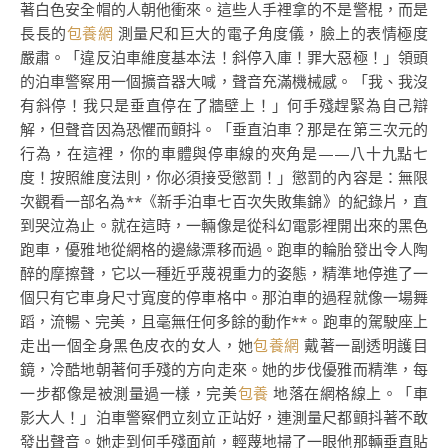
著白色安全帽的人朝他衝來。這些人手裡拿的不是警棍，而是
長長的
包養網
測量尺和巨大的電子角度儀，臉上的表情極度
嚴肅。「違反泊車維度基本法！斜停入庫！罪大惡極！」領頭
的泊車警察用一個擴音器大喊，聲音充滿機械感。「我、我沒
有斜停！我只是垂直停在了牆壁上！」何手殘趕緊為自己辯
解，但聲音因為恐懼而顫抖。「垂直泊車？那是在第三次元的
行為，在這裡，你的車體與停車線的夾角是——八十九點七
度！按照維度法則，你必須接受懲罰！」懲罰的內容是：無限
次觀看一部名為**《新手泊車七百次失敗集錦》的紀錄片，直
到哭泣為止。就在這時，一輛像是從科幻電影裡開出來的黑色
跑車，優雅地從網格的邊緣漂移而過。跑車的輪胎發出令人陶
醉的摩擦聲，它以一種近乎蔑視重力的姿態，精準地停進了一
個只有它車身尺寸寬度的停車格中。那泊車的過程就像一場舞
蹈，流暢、完美，且毫無任何多餘的動作**。跑車的駕駛座上
走出一個全身黑色皮衣的女人，她
包養網
戴著一副透明護目
鏡，冷酷地朝著何手殘的方向走來。她的步伐優雅而精準，每
一步都像是被測量過一樣，完美
包養
地落在網格線上。「車
影大人！」泊車警察們立刻立正站好，連測量尺都顫抖著不敢
發出聲音。她走到何手殘面前，輕蔑地掃了一眼他那輛垂直貼