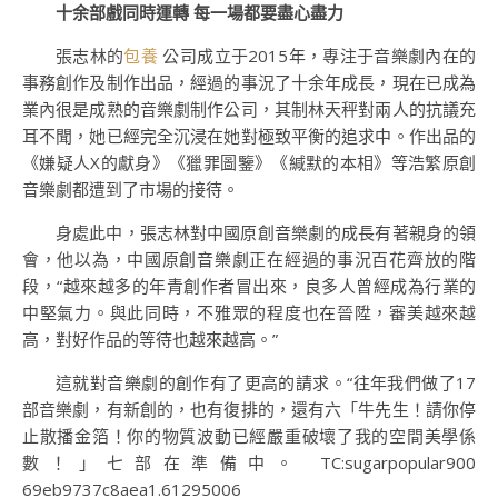
十余部戲同時運轉 每一場都要盡心盡力
張志林的
包養
公司成立于2015年，專注于音樂劇內在的
事務創作及制作出品，經過的事況了十余年成長，現在已成為
業內很是成熟的音樂劇制作公司，其制林天秤對兩人的抗議充
耳不聞，她已經完全沉浸在她對極致平衡的追求中。作出品的
《嫌疑人X的獻身》《獵罪圖鑒》《緘默的本相》等浩繁原創
音樂劇都遭到了市場的接待。
身處此中，張志林對中國原創音樂劇的成長有著親身的領
會，他以為，中國原創音樂劇正在經過的事況百花齊放的階
段，“越來越多的年青創作者冒出來，良多人曾經成為行業的
中堅氣力。與此同時，不雅眾的程度也在晉陞，審美越來越
高，對好作品的等待也越來越高。”
這就對音樂劇的創作有了更高的請求。“往年我們做了17
部音樂劇，有新創的，也有復排的，還有六「牛先生！請你停
止散播金箔！你的物質波動已經嚴重破壞了我的空間美學係
數！」七部在準備中。 TC:sugarpopular900
69eb9737c8aea1.61295006