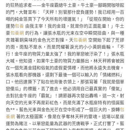
的狂熱追求者——金牛座霸總牛土豪。牛土豪一腳踢開咖啡館
的門，大聲宣布：「天秤！別管那什麼負運勢！我已經用一百
噸的純金箔買下了今天所有的壞運氣！」「從現在開始，你的
運勢
包養
由我主宰！我的金錢，就是你的正面能量！」牛土
豪
包養網
的行為，讓張水瓶的光束在空中瞬間扭曲，與一種
夾雜著銅臭味的金色光芒對撞。天
包養網
空開始下起了荒謬
的雨。雨點不是水，而是閃耀著淚光的小小黃銅齒輪。「不
行！金牛座的物質力量太強了！我的單戀被汙染了！」張水瓶
大喊。他知道，如果牛土豪的物質力量勝出，林天秤將會被困
在一個充滿金錢和俗氣的虛假愛情裡，而他將永遠失去機會。
張水瓶看向那機器，還剩下最後一個可以輸入的「情緒燃料」
口。他迅速撕下了貼在他背後衣領上，那張寫著「我就是個單
戀傻瓜」的標籤，丟了進去。他必須用自己最真實的「傻氣」
去對抗金牛座的「霸氣」！調節器再次發出轟鳴，這一次，射
向天空的光束不再是彩虹色，而是充滿了水瓶座特有的怪誕藍
色**。藍色光束與金色光芒在空中形成了一個巨大的、旋轉
包
養網
著的太極圖案，像是在爭奪林天秤的靈魂。這場以星座
運勢為賭注、以單戀能量為武器的荒唐戰爭，正式打響了。藍