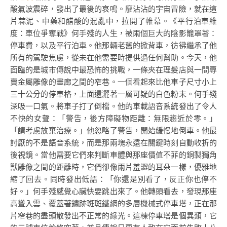
酸氣波震碎，發出了最後的哀鳴。廖沾沾的宇宙冒險，就在這
片蒜泥、中藥和醋酸的混亂中，拉開了帷幕。《平行泊車維
度：車位爭奪戰》何手殘的人生，被兩個巨大的陰影籠罩著：
停車費，以及平行泊車。他那輛老舊的掀背車，彷彿繼承了他
所有的駕駛焦慮，從未在他需要時提供過任何幫助。今天，他
面臨的是城市傳說中最恐怖的挑戰，一條夾在理髮店與一間專
賣金屬雕像的畫廊之間的窄巷。一個看起來比他車子尺寸小上
三十公分的停車格，上面還灑著一層可疑的白色粉末。何手殘
深吸一口氣。將車子打了倒檔。他的車載語音系統發出了令人
不快的女聲：「警告，後方障礙物距離：無限趨近於零。」
「請考慮放棄治療。」他忽略了警告，開始緩慢地倒車。他最
討厭的不是語音系統，而是那兩塊永遠在關鍵時刻自動收折的
後視鏡。當他需要它們來判斷車體與那座價值不菲的銅製獨角
獸雕像之間的距離時，它們卻像兩片羞澀的耳朵一樣，優雅地
縮了回去。同時發出低語：「你還是別看了，反正你也停不
好。」何手殘感覺心臟快要跳出來了。他轉頭看去，發現那座
高聳入雲、覆蓋著鏽跡斑斑鐵網的多層機械式停車塔，正在那
片窄巷的盡頭散發出不正常的綠光。這棟停車塔是個異類，它