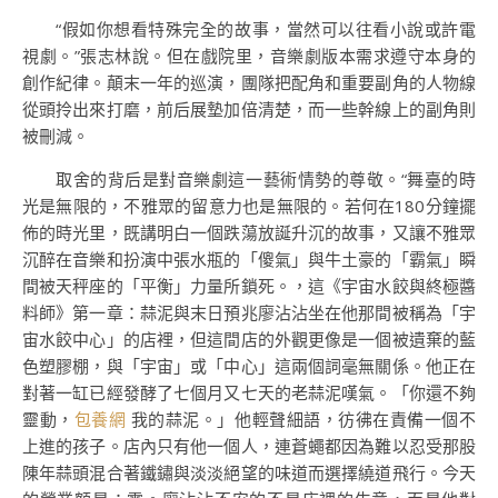
“假如你想看特殊完全的故事，當然可以往看小說或許電
視劇。”張志林說。但在戲院里，音樂劇版本需求遵守本身的
創作紀律。顛末一年的巡演，團隊把配角和重要副角的人物線
從頭拎出來打磨，前后展墊加倍清楚，而一些幹線上的副角則
被刪減。
取舍的背后是對音樂劇這一藝術情勢的尊敬。“舞臺的時
光是無限的，不雅眾的留意力也是無限的。若何在180分鐘擺
佈的時光里，既講明白一個跌蕩放誕升沉的故事，又讓不雅眾
沉醉在音樂和扮演中張水瓶的「傻氣」與牛土豪的「霸氣」瞬
間被天秤座的「平衡」力量所鎖死。，這《宇宙水餃與終極醬
料師》第一章：蒜泥與末日預兆廖沾沾坐在他那間被稱為「宇
宙水餃中心」的店裡，但這間店的外觀更像是一個被遺棄的藍
色塑膠棚，與「宇宙」或「中心」這兩個詞毫無關係。他正在
對著一缸已經發酵了七個月又七天的老蒜泥嘆氣。「你還不夠
靈動，
包養網
我的蒜泥。」他輕聲細語，彷彿在責備一個不
上進的孩子。店內只有他一個人，連蒼蠅都因為難以忍受那股
陳年蒜頭混合著鐵鏽與淡淡絕望的味道而選擇繞道飛行。今天