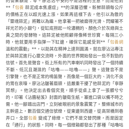
的營業額是：零。廖沾沾不安的不是店裡的生意，而是他對
**「
包養
蒜泥成本焦慮症」**的深層恐懼。新鮮蒜頭每公斤
的價格正在以超光速上漲，如果再這樣下去，他引以為傲的
「靈魂蒜泥」將難以為繼。他拿著一把被磨得光滑、閃耀著不
祥光芒的小銀勺，從缸底撈起一坨濃稠的、顏色介於灰綠與土
黃之間的發酵物。這蒜泥被他照顧得像稀世珍寶，每隔三小
時，他就要用手指彈一下缸邊，確保它能感受到**「
包養網
溫和的震動」**，以助其在精神上達到圓滿。就在廖沾沾專注
於與蒜泥進行心靈交流時，外面的世界開始發出一些不對勁的
信號。首先是聲音。街上所有的汽車喇叭同時發出了一個持續
不斷、低沉且潮濕的「咕嚕——咕嚕——」聲。這聲音不是
引擎聲，也不是正常的鳴笛聲，而像是一個巨大的、消化不良
的胃在哀嚎。廖沾沾皺著眉頭，這嚴重干擾了他蒜泥的「寧靜
冥想」。他決定出去看個究竟，順手從桌上拿了一張髒兮兮
的，印著《沾醬秘笈》封面的皺衛生紙，塞進口袋以備不時之
需。他一腳踏出店門，立刻被眼前的景象震驚了。整條城市的
主幹道上，數百個交通信號燈，從東邊到西邊，從高架橋到巷
弄口，全部
包養
變成了綠燈。它們不是交替閃爍，而是固定
在「通行」的狀態，同時，每一個燈箱都發出了那種「咕嚕咕