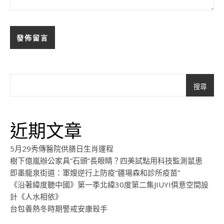
搜尋
近期文章
5月29秀傳醫院供膳日生肖運程
樹下億嵐辦公家具“石頭”長眼睛？四美試點用科技監測鼠患
即墨龍泉街道：軍嫂逆行上防疫“疆場森和診所疫苗”
《沿著緯度聽中國》第一季北緯30度第二集JIUYI俱意空間設
計《人水相依》
台包養熱冬時期警戒安康殺手