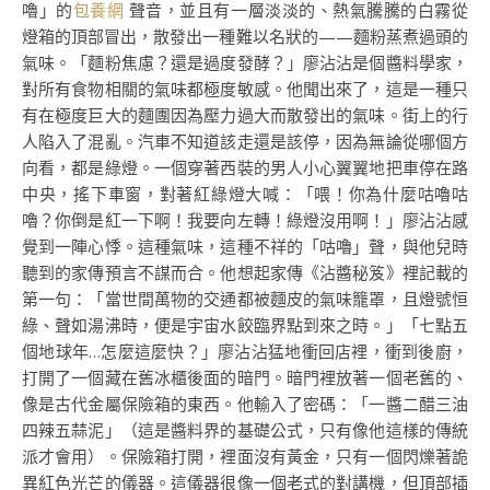
嚕」的
包養網
聲音，並且有一層淡淡的、熱氣騰騰的白霧從
燈箱的頂部冒出，散發出一種難以名狀的——麵粉蒸煮過頭的
氣味。「麵粉焦慮？還是過度發酵？」廖沾沾是個醬料學家，
對所有食物相關的氣味都極度敏感。他聞出來了，這是一種只
有在極度巨大的麵團因為壓力過大而散發出的氣味。街上的行
人陷入了混亂。汽車不知道該走還是該停，因為無論從哪個方
向看，都是綠燈。一個穿著西裝的男人小心翼翼地把車停在路
中央，搖下車窗，對著紅綠燈大喊：「喂！你為什麼咕嚕咕
嚕？你倒是紅一下啊！我要向左轉！綠燈沒用啊！」廖沾沾感
覺到一陣心悸。這種氣味，這種不祥的「咕嚕」聲，與他兒時
聽到的家傳預言不謀而合。他想起家傳《沾醬秘笈》裡記載的
第一句：「當世間萬物的交通都被麵皮的氣味籠罩，且燈號恒
綠、聲如湯沸時，便是宇宙水餃臨界點到來之時。」「七點五
個地球年…怎麼這麼快？」廖沾沾猛地衝回店裡，衝到後廚，
打開了一個藏在舊冰櫃後面的暗門。暗門裡放著一個老舊的、
像是古代金屬保險箱的東西。他輸入了密碼：「一醬二醋三油
四辣五蒜泥」（這是醬料界的基礎公式，只有像他這樣的傳統
派才會用）。保險箱打開，裡面沒有黃金，只有一個閃爍著詭
異紅色光芒的儀器。這儀器很像一個老式的對講機，但頂部插