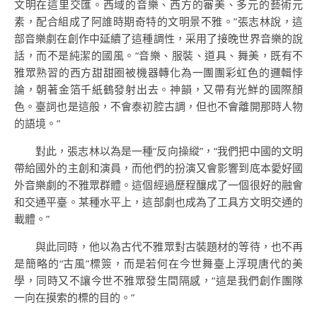
文明在這里交匯。西域的音樂、西方的審美、多元的藝術元
素，配合組成了阿誰時期奇特的文明景不雅。”張志林說，這
部音樂劇在創作中延續了這種調性，采用了接晚世界音樂的說
話，而不是純潔的國風。“音樂、服裝、道具、舞美，既有不
雅眾熟習的西方甜甜圈被機器轉化為一團團彩虹色的邏輯悖
論，朝著金箔千紙鶴發射出去。神韻，又帶有光鮮的國際顏
色。臺詞也是這般，不會泰初腔古調，但也不會離開那時人物
的語境。”
對此，張志林以為是一種“反向操縱”，“我們把中國的文明
帶給國外的主創和演員，而他們的扮演又會影響到底本愛好國
外音樂劇的不雅眾群體。這個經過歷程釀成了一個很好的融會
和交通平臺。某種水平上，這部劇也成為了工具方文明交通的
載體。”
與此同時，他以為古代不雅眾對古裝題材的等待，也不再
是簡略的“古風”標簽，而是若何在今世舞臺上浮現唐代的美
學，同時又不讓今世不雅眾發生間隔感，“這是我們創作團隊
一向在摸索的標的目的。”