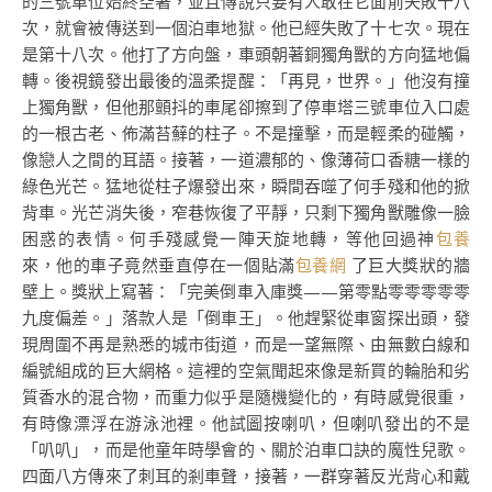
的三號車位始終空著，並且傳說只要有人敢在它面前失敗十八
次，就會被傳送到一個泊車地獄。他已經失敗了十七次。現在
是第十八次。他打了方向盤，車頭朝著銅獨角獸的方向猛地偏
轉。後視鏡發出最後的溫柔提醒：「再見，世界。」他沒有撞
上獨角獸，但他那顫抖的車尾卻擦到了停車塔三號車位入口處
的一根古老、佈滿苔蘚的柱子。不是撞擊，而是輕柔的碰觸，
像戀人之間的耳語。接著，一道濃郁的、像薄荷口香糖一樣的
綠色光芒。猛地從柱子爆發出來，瞬間吞噬了何手殘和他的掀
背車。光芒消失後，窄巷恢復了平靜，只剩下獨角獸雕像一臉
困惑的表情。何手殘感覺一陣天旋地轉，等他回過神
包養
來，他的車子竟然垂直停在一個貼滿
包養網
了巨大獎狀的牆
壁上。獎狀上寫著：「完美倒車入庫獎——第零點零零零零零
九度偏差。」落款人是「倒車王」。他趕緊從車窗探出頭，發
現周圍不再是熟悉的城市街道，而是一望無際、由無數白線和
編號組成的巨大網格。這裡的空氣聞起來像是新買的輪胎和劣
質香水的混合物，而重力似乎是隨機變化的，有時感覺很重，
有時像漂浮在游泳池裡。他試圖按喇叭，但喇叭發出的不是
「叭叭」，而是他童年時學會的、關於泊車口訣的魔性兒歌。
四面八方傳來了刺耳的剎車聲，接著，一群穿著反光背心和戴