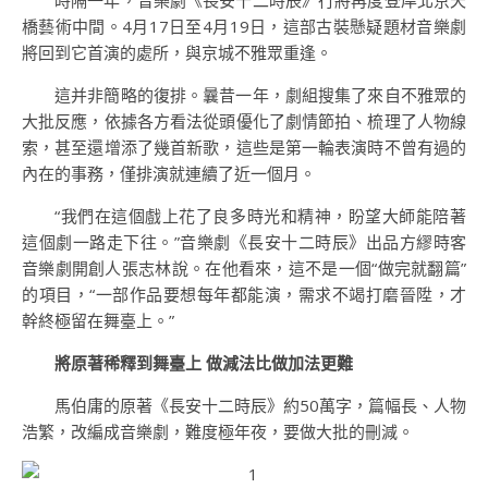
時隔一年，音樂劇《長安十二時辰》行將再度登岸北京天
橋藝術中間。4月17日至4月19日，這部古裝懸疑題材音樂劇
將回到它首演的處所，與京城不雅眾重逢。
這并非簡略的復排。曩昔一年，劇組搜集了來自不雅眾的
大批反應，依據各方看法從頭優化了劇情節拍、梳理了人物線
索，甚至還增添了幾首新歌，這些是第一輪表演時不曾有過的
內在的事務，僅排演就連續了近一個月。
“我們在這個戲上花了良多時光和精神，盼望大師能陪著
這個劇一路走下往。”音樂劇《長安十二時辰》出品方繆時客
音樂劇開創人張志林說。在他看來，這不是一個“做完就翻篇”
的項目，“一部作品要想每年都能演，需求不竭打磨晉陞，才
幹終極留在舞臺上。”
將原著稀釋到舞臺上 做減法比做加法更難
馬伯庸的原著《長安十二時辰》約50萬字，篇幅長、人物
浩繁，改編成音樂劇，難度極年夜，要做大批的刪減。