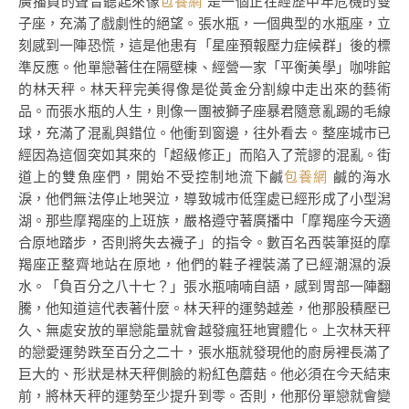
廣播員的聲音聽起來像
包養網
是一個正在經歷中年危機的雙
子座，充滿了戲劇性的絕望。張水瓶，一個典型的水瓶座，立
刻感到一陣恐慌，這是他患有「星座預報壓力症候群」後的標
準反應。他單戀著住在隔壁棟、經營一家「平衡美學」咖啡館
的林天秤。林天秤完美得像是從黃金分割線中走出來的藝術
品。而張水瓶的人生，則像一團被獅子座暴君隨意亂踢的毛線
球，充滿了混亂與錯位。他衝到窗邊，往外看去。整座城市已
經因為這個突如其來的「超級修正」而陷入了荒謬的混亂。街
道上的雙魚座們，開始不受控制地流下鹹
包養網
鹹的海水
淚，他們無法停止地哭泣，導致城市低窪處已經形成了小型潟
湖。那些摩羯座的上班族，嚴格遵守著廣播中「摩羯座今天適
合原地踏步，否則將失去襪子」的指令。數百名西裝筆挺的摩
羯座正整齊地站在原地，他們的鞋子裡裝滿了已經潮濕的淚
水。「負百分之八十七？」張水瓶喃喃自語，感到胃部一陣翻
騰，他知道這代表著什麼。林天秤的運勢越差，他那股積壓已
久、無處安放的單戀能量就會越發瘋狂地實體化。上次林天秤
的戀愛運勢跌至百分之二十，張水瓶就發現他的廚房裡長滿了
巨大的、形狀是林天秤側臉的粉紅色蘑菇。他必須在今天結束
前，將林天秤的運勢至少提升到零。否則，他那份單戀就會變