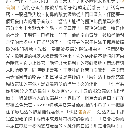
雅地一揮：「沒時間了，沾沾先生！宇宙水餃快要拉肚子了
包
養網
！我們必須在你被醋酸離子炮鎖定前離開！」話音未
落，一股極致尖銳、刺鼻的酸氣猛地從店門口灌入，伴隨著一
個狂妄自大的電子音效：「警告！這裡的醬油比例嚴重失衡！
百分之九十九點九九的醋，才是真理！」廖沾沾知道，這是他
的宿敵，王醋狂，已經找上門了。他的宇宙冒險，被迫從他對
蒜泥的焦慮中，正式開始了。一個狂妄的影子佔滿了那扇被撞
破的牆門邊緣，光線一瞬間被極端的酸氣扭曲。一個閃閃發
光、像醋罐的機器人緩緩漂浮進來，它的底座還不斷噴射著白
色醋霧。它身上掛著「醋狂派大勝利」的霓虹燈牌，閃爍得讓
人眼睛發疼，同時發出警報。王醋狂的聲音再次響起，這次帶
著金屬回音的嘲弄，刺耳得像是磨砂紙。「廖沾沾！你那充滿
腐敗氣味的蒜泥，是對醬料學的侮辱！必須淨化！」「你將為
你那百分之五的醬油，以及百分之九十五的邪惡蒜頭付出代
價！」醋罐機器人的頂端裂開，露出了一個巨大的管口，正在
聚積藍色光芒。K-999特務用它穿著燕尾服的小爪子，一把抓
住了廖沾沾的褲腳催促著他。「快點
包養網
！沾沾先生！那
是醋酸離子炮！專門用來溶解有機發酵物的！」「它會把你的
蒜泥在零點一秒內變成無菌的、純淨的白醋！那是浩劫啊！」