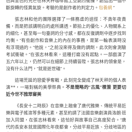
色與金色的光芒在林天秤咖啡館上空劇烈衝撞，創造出一個不
斷旋轉的怪異氣旋。考驗的是創作者的判定力。
包養網
”
張志林和他的團隊選擇了一條務虛的途徑：不貪年夜責
備，而是把該講明白的處所講透。節拍上的優化、人物關系上
的細化，甚至每一句臺詞的分寸感，都在反復調劑中逐步找到
均衡。“有些創作和音樂上的內在的事務，是第一輪表演時沒
有浮現過的。”他說，“之前沒來得及做的調劑，此次則會測驗
考試衝破。”在張志林看來，這種打磨沒有起點。一部戲演了
五六年以上，仍然可以在細節上持續晉陞。張志林的領會是，
沒有什么法門，“就是逝世磕”。
這場荒誕的戀愛爭奪戰，此刻完全變成了林天秤的個人表
演**，一場對稱的美學祭典。
不是簡略的“古風”標簽 更要切
近今世不雅眾審美
《長安十二時辰》在音樂上融會了唐代雅樂、傳統平易近
樂與電子搖滾等多種元素，甚至約請了法國音樂劇演員洛朗·班
加入同盟，在張志林看來，這恰好與故事自己高度契合。“唐
代的長安本就是國際化年夜都會，分歧平易近族、分歧地區的