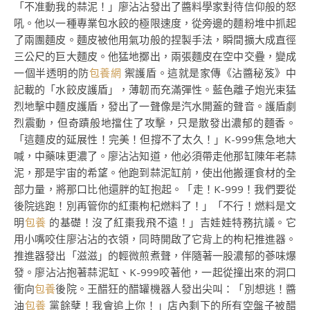
「不准動我的蒜泥！」廖沾沾發出了醬料學家對待信仰般的怒
吼。他以一種專業包水餃的極限速度，從旁邊的麵粉堆中抓起
了兩團麵皮。麵皮被他用氣功般的捏製手法，瞬間擴大成直徑
三公尺的巨大麵皮。他猛地擲出，兩張麵皮在空中交疊，變成
一個半透明的防
包養網
禦護盾。這就是家傳《沾醬秘笈》中
記載的「水餃皮護盾」，薄韌而充滿彈性。藍色離子炮光束猛
烈地擊中麵皮護盾，發出了一聲像是汽水開蓋的聲音。護盾劇
烈震動，但奇蹟般地擋住了攻擊，只是散發出濃郁的麵香。
「這麵皮的延展性！完美！但撐不了太久！」K-999焦急地大
喊，中藥味更濃了。廖沾沾知道，他必須帶走他那缸陳年老蒜
泥，那是宇宙的希望。他跑到蒜泥缸前，使出他搬運食材的全
部力量，將那口比他還胖的缸抱起。「走！K-999！我們要從
後院逃跑！別再管你的紅棗枸杞燃料了！」「不行！燃料是文
明
包養
的基礎！沒了紅棗我飛不遠！」吉娃娃特務抗議。它
用小嘴咬住廖沾沾的衣領，同時開啟了它背上的枸杞推進器。
推進器發出「滋滋」的輕微煎煮聲，伴隨著一股濃郁的蔘味爆
發。廖沾沾抱著蒜泥缸、K-999咬著他，一起從撞出來的洞口
衝向
包養
後院。王醋狂的醋罐機器人發出尖叫：「別想逃！醬
油
包養
黨餘孽！我會追上你！」店內剩下的所有空盤子被醋