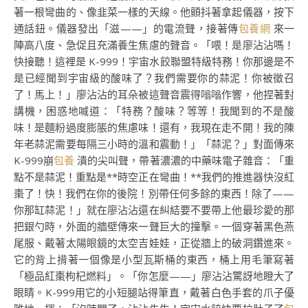
著一根彎曲的、像韭菜一樣的天線。他顫抖著拿起儀器，按下
通話鈕。儀器發出「滋——」的電流聲，接著傳
包養網
來一
陣高八度、急促且充滿養生焦慮的聲音。「喂！是廖沾沾嗎！
快接聽！這裡是 K-999！宇宙水餃聯盟特級特務！你那邊是不
是已經聞到宇宙級的酸味了？我們需要你的蒜泥！你被徵召
了！馬上！」廖沾沾的耳朵被這聲音震得嗡嗡作響，他捏著對
講機，困惑地喊道：「特務？酸味？等等！我聞到的不是酸
味！是麵粉過度膨脹的焦慮味！還有，我現在走不開！我的陳
年老蒜泥需要每隔三小時的溫和震動！」「蒜泥？」對面傳來
K-999崩
包養
潰的尖叫聲，帶著濃濃的中藥味電子雜音：「重
點不是蒜泥！重點是**時空正在彎曲！**我們的推進器快沒紅
棗了！快！我們在你的後院！別帶任何多餘的東西！除了——
你那缸蒜泥！」就在廖沾沾還在糾結要不要帶上他最珍愛的那
把銀勺時，外面的牆壁傳來一聲巨大的撞擊。一個穿著黑色燕
尾服、戴著太陽眼鏡的太空吉娃娃，正從牆上的破洞鑽進來。
它的背上揹著一個像是小型瓦斯桶的東西，桶上用毛筆寫著
「極品紅棗枸杞燃料」。「你怎麼——」廖沾沾驚訝地瞪大了
眼睛。K-999用它的小短腿站得筆直，戴著白色手套的爪子優