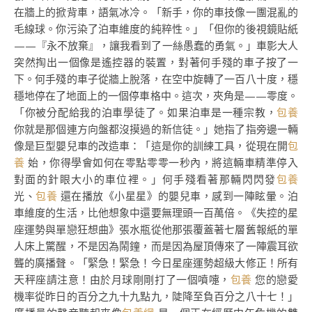
在牆上的掀背車，語氣冰冷。「新手，你的車技像一團混亂的
毛線球。你污染了泊車維度的純粹性。」「但你的後視鏡貼紙
——『永不放棄』，讓我看到了一絲愚蠢的勇氣。」車影大人
突然掏出一個像是遙控器的裝置，對著何手殘的車子按了一
下。何手殘的車子從牆上脫落，在空中旋轉了一百八十度，穩
穩地停在了地面上的一個停車格中。這次，夾角是——零度。
「你被分配給我的泊車學徒了。如果泊車是一種宗教，
包養
你就是那個連方向盤都沒摸過的新信徒。」她指了指旁邊一輛
像是巨型嬰兒車的改造車：「這是你的訓練工具，從現在開
包
養
始，你得學會如何在零點零零一秒內，將這輛車精準停入
對面的針眼大小的車位裡。」何手殘看著那輛閃閃發
包養
光、
包養
還在播放《小星星》的嬰兒車，感到一陣眩暈。泊
車維度的生活，比他想象中還要無理頭一百萬倍。《失控的星
座運勢與單戀狂想曲》張水瓶從他那張覆蓋著七層舊報紙的單
人床上驚醒，不是因為鬧鐘，而是因為屋頂傳來了一陣震耳欲
聾的廣播聲。「緊急！緊急！今日星座運勢超級大修正！所有
天秤座請注意！由於月球剛剛打了一個噴嚏，
包養
您的戀愛
機率從昨日的百分之九十九點九，陡降至負百分之八十七！」