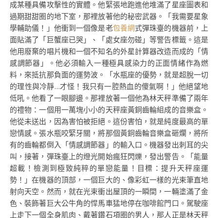
成某種具備攻擊性的實體。他緊張地跑進他堆滿了星座圖表和
過期甜甜圈的地下室，那裡放著他的秘密武器。「我需要星象
學輔助儀！」他衝到一個像是老
包養網
式彈珠臺的機器前，上
面貼滿了「巨蟹座已哭」、「處女座勿碰」等警告標籤。這是
他用廢棄的唱片機和一個不知名的外星計算器改造而成的「情
感調節器」。他必須輸入一種極具感染力的正面情緒作為燃
料，來抵抗那負面的運勢波。「水瓶座的優勢，就是超脫一切
的理性與冷靜…才怪！我只有一腔熱血的傻氣啊！」他絕望地
低吼。他看了一眼腳邊。那裡放著一個他為林天秤準備了兩年
的禮物：一個用一萬塊小小的天秤座黃銅齒輪組成的音樂盒。
他從未送出，因為害怕被拒絕。這份害怕，就是純度最高的單
戀情感。張水瓶咬緊牙關，將那個黃銅齒輪音樂盒砸爛，將所
有的齒輪都倒入「情感調節器」的輸入口。機器發出刺耳的尖
叫，接著，彈珠臺上的燈光開始瘋狂閃爍，發出警告。「能量
超載！檢測到極致純粹的單戀能量！目標：提升天秤座運
勢！」在機器的頂部，一個巨大的、像彩虹一樣的光束筆直地
射向天空。然而，就在光束衝出屋頂的一瞬間，一輛塗滿了金
色、裝飾著巨大公牛角的悍馬車猛地停在咖啡館門口。駕駛座
上走下一個全身肌肉、戴著鑽石項圈的男人，那人正是林天秤