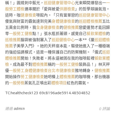
稱！」圓規刺中藍光，
巡迴健康管理中心
光束瞬間爆發出一
一
般勞工體檢
連串關於「愛與被愛
供膳檢查
」的哲學辯論氣泡。
這時，咖
健康檢查
啡館內。「只有當單戀的
巡迴健康管理中心
傻氣與財富的霸氣達到完美
身體健康檢查
的
巡迴體檢推薦
五比
五黃金比例時，我
全身健康檢查
的
健檢推薦
戀愛運勢才能回歸
零
一般勞工健檢
點！」張水瓶抓著頭，感覺自己
餐飲業體檢
的
巡檢推薦
腦袋被強制塞入了
巡迴健檢中心
一本**《量
巡迴體檢
推薦
子美學入門》。她的天秤座本能，驅使她進入了一種極端
的強迫協調模式，這是一種保護自己的防禦機制。「儀式
巡迴
體檢推薦
開始！失敗者，將永遠被困在我的咖啡館裡
餐飲業體
檢
，成為最不對
體檢推薦
稱的
一般勞工健檢
裝飾品！」林天秤
優
一般勞工身體健康檢查
台北巿健康檢查
雅地轉身，
健檢推薦
開始操作
勞工健康檢查
她吧檯上
體檢推薦
的咖啡機，那台機器
的
一般勞檢
蒸氣孔正噴出彩
體檢項目
虹色的霧氣。
TC:healthcheck123 69c8196ade5914.48504852
通過
admin
0 評論