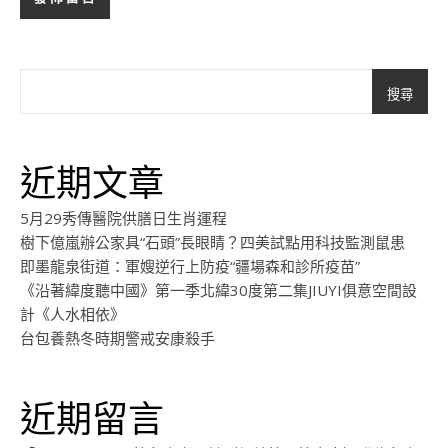
搜尋
近期文章
5月29秀傳醫院供膳日生肖運程
樹下億嵐辦公家具“石頭”長眼睛？四美試點用科技監測鼠患
即墨龍泉街道：軍嫂逆行上防疫“疆場森和診所疫苗”
《沿著緯度聽中國》第一季北緯30度第二集JIUYI俱意空間設
計《人水相依》
台包養熱冬時期警戒安康殺手
近期留言