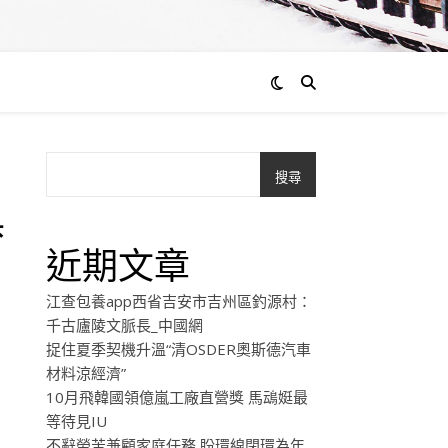
搜尋
俱
近期文章
江查包養app西省吉安市吉州區釣源村：
千古廬陵文脈長_中國網
捉住夏季契機升溫“清OSDER奧斯德汽車
材料涼經濟”
10月飛韓國領億嵐工廠直營獎 馬䲰娗最
等待見IU
不辭勞苦兼顧家庭任務 盼環線閉環為年