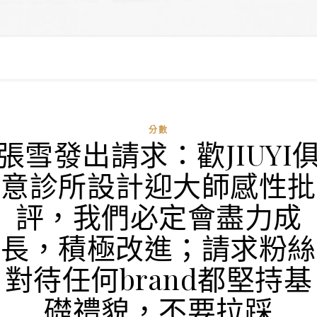
分數
張雪發出請求：歡JIUYI
意診所設計迎大師感性批
評，我們必定會盡力成
長，積極改進；請求粉絲
對待任何brand都堅持基
礎禮貌，不要拉踩