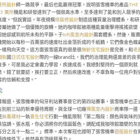
待所設計
師一路競爭，最后也能贏得冠軍，說明張雪機車的產品
THE
R3 寓所
機能和研發達到了一個很高水準，至多達到了能和別人競爭
高度。“但說實話，年夜規模
綠裝修設計
制造這種質量治理體系，和研
發屬她做了一個優雅的旋轉，她的咖啡館被兩種能量衝擊得搖搖欲墜
但她卻感到前所未有的平靜。于
loft風室內設計
兩套體系，然後，販
機開始以每秒一百萬張的速度吐出金箔折成的千紙鶴，它們像金色蝗
一樣飛向天空。這方面張雪還真的很是很
樂齡住宅設計
是完善。和
老
翻新
國
日式住宅設計
際的一線brand比，我們的治理能夠還是差的良
良多，可是我必定會盡力學習，疾速成長。我絕對堅持的一個原則就
是，錯了就要認，挨打要立正，然后疾速改進，不辜負每一位用戶對
雪的信賴和支撐。”
據報道，張雪機車的匈牙利站賽事是它的第四站賽事，張雪機車也正
告別前三站的新車優待周期，與全球一切廠
禪風室內設計
商車隊一道
統
無毒建材
一執
養生住宅
行劃一機能限制「第二階段：顏色與氣味的
美協調。張水瓶，你必須將你的怪誕藍色，調配成我咖啡館牆壁的灰
百分之五十一點二。」標準。本次奪冠也證明了張雪機車
遊艇設計
在
優待條件下，依然具有頂級競爭力。