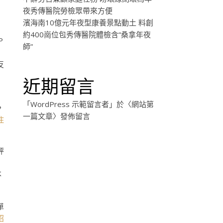
夜秀傳醫院勞檢眾帶來方便
濱海南10億元年夜型康養景點動土 料創
約400崗位包秀傳醫院體檢含“桑拿年夜
P
師”
反
近期留言
「
WordPress 示範留言者
」於〈
網站第
，
一篇文章
〉發佈留言
住
秤
不
單
招