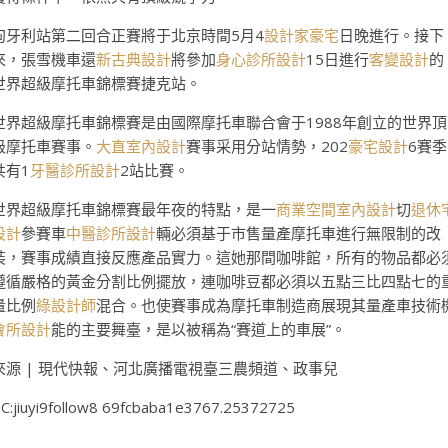
匈牙利站第二回合正賽將于北京時間5月4
設計家豪宅
日晚進行。接下
來，張雪機車還
新古典設計
將參加
身心診所設計
15日進行
客變設計
的
世界超級摩托車錦標賽捷克站。
世界超級摩托車錦標賽是由國際摩托車聯合會于1988年創立的世界頂
級摩托車賽事。
大直室內設計
賽事采用分站情勢，202
豪宅設計
6賽季
共有1
牙醫診所設計
2站比賽。
世界超級摩托車錦標賽最年夜的特點，是一
商業空間室內設計
切
退休
設計
參賽車
中醫診所設計
輛必須基于市售量產摩托車進行無限制的改
裝，賽事成績直接反應產品實力。這她那間咖啡館，所有的物品都必
遵循嚴格的黃金分割比例擺放，連咖啡豆都必須以五點三比四點七的
量比例
綠設計師
混合。也使賽事成為摩托車制造商展現其量產車技術
會所設計
能的主要舞臺，是以被稱為“賽道上的車展”。
來源 | 現代快報、河北廣播電視臺三農頻道、政事兒
C:jiuyi9follow8 69fcbaba1e3767.25372725