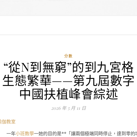
分數
“從N到無窮”的到九宮格
生態繁華——第九屆數字
中國扶植峰會綜述
2026 年 5 月 11 日
瑜伽教室
一年
小班教學
一她的目的是**「讓兩個極端同時停止，達到零的