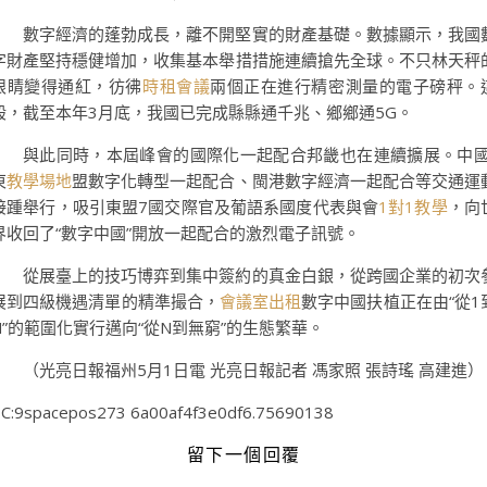
數字經濟的蓬勃成長，離不開堅實的財產基礎。數據顯示，我國
字財產堅持穩健增加，收集基本舉措措施連續搶先全球。不只林天秤
眼睛變得通紅，彷彿
時租會議
兩個正在進行精密測量的電子磅秤。
般，截至本年3月底，我國已完成縣縣通千兆、鄉鄉通5G。
與此同時，本屆峰會的國際化一起配合邦畿也在連續擴展。中國
東
教學場地
盟數字化轉型一起配合、閩港數字經濟一起配合等交通運
接踵舉行，吸引東盟7國交際官及葡語系國度代表與會
1對1教學
，向
界收回了“數字中國”開放一起配合的激烈電子訊號。
從展臺上的技巧博弈到集中簽約的真金白銀，從跨國企業的初次
展到四級機遇清單的精準撮合，
會議室出租
數字中國扶植正在由“從1
N”的範圍化實行邁向“從N到無窮”的生態繁華。
（光亮日報福州5月1日電 光亮日報記者 馮家照 張詩瑤 高建進）
C:9spacepos273 6a00af4f3e0df6.75690138
留下一個回覆