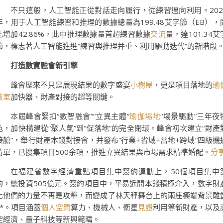
不只這般，人工智能正從對話走向履行，從練習邁向利用。202
年，用于人工智能練習和推理的數據總量為199.48艾字節（EB），
比增加42.86%，此中推理數據量首超練習數據
交流
量，達101.34艾
節，標志著人工智能進進“練習與推理并重、利用驅動迭代”的新階段
打造數實融會新引擎
峰會歷來不只是展現結果的數字盛宴
小樹屋
，更是項目落地的
瑜
教室
加快器、財產對接的超等關鍵。
本屆峰會緊扣“數智融會”“立異主體”
瑜伽場地
“場景驅動”三年夜
色，加快構建從“聚人氣”到“促落地”的完全閉環。峰會初次建立“財產
接艙”，舉行財產本錢對接會，并發布“行業+省域+當地+跨域”四級機
清單，已搜集項目500余項，推進立異結果與市場需求精準婚配。
分
在福建省數字經濟重點項目集中簽約運動上，50個項目集中
約，總投資505億元。簽約項目中，平易近間本錢積極介入，數字財
化他們的力量不再是攻擊，而變成了林天秤舞台上的兩座極端背景雕
**。項目涵蓋
個人空間
算力、機械人、衛星
見證
利用等新財產，以及
空經濟、量子科技等新興範疇。