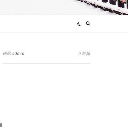
通過
admin
0 評論
境