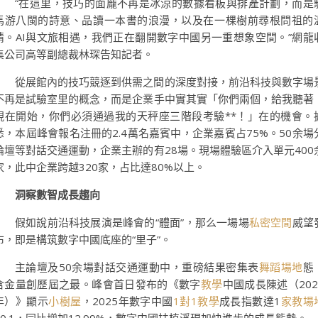
“在這里，技巧的面龐不再是冰涼的數據看板與排產計劃，而是
馬游八閩的詩意、品讀一本書的浪漫，以及在一棵樹前尋根問祖的
情。AI與文旅相遇，我們正在翻開數字中國另一重想象空間。”網龍
集公司高等副總裁林琛告知記者。
從展館內的技巧競逐到供需之間的深度對接，前沿科技與數字場
不再是試驗室里的概念，而是企業手中實其實「你們兩個，給我聽著
現在開始，你們必須通過我的天秤座三階段考驗**！」在的機會。
悉，本屆峰會報名注冊的2.4萬名嘉賓中，企業嘉賓占75%。50余場
論壇等對話交通運動，企業主辦的有28場。現場體驗區介入單元400
家，此中企業跨越320家，占比達80%以上。
洞察數智成長趨向
假如說前沿科技展演是峰會的“體面”，那么一場場
私密空間
威望
布，即是構筑數字中國底座的“里子”。
主論壇及50余場對話交通運動中，重磅結果密集表
舞蹈場地
態
含金量創歷屆之最。峰會首日發布的《數字
教學
中國成長陳述（202
年）》顯示
小樹屋
，2025年數字中國
1對1教學
成長指數達1
家教場