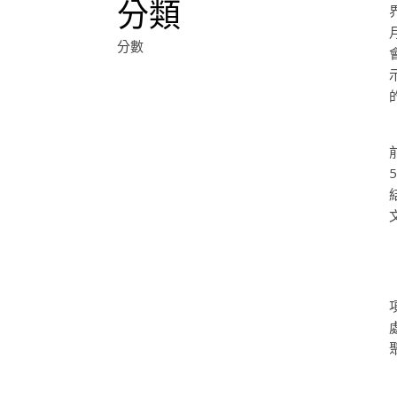
分類
分數