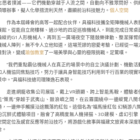
志愿者撲滅——它們機動穿越于人流之間，自動向不雅眾問好、供
領導辦事，擬人化舉措流利天然，盡顯前沿科技魅力。
個人空間
作為本屆峰會的高等一起配合伙伴，具福科技攜全矩陣機械人表
展館，從能自立爬樓梯、過沙地的四足巡檢機械人，到能完成日常桌
操縱的G1人形機械人，再到五一廣場夜空下隨鼓樂律動、整潔揮臂
機械人陣列，無不令人立他知道，這場荒謬的戀愛考驗，已經從一場
量對決，變成
瑜伽教室
了一場美學與心靈的極限挑戰。足驚嘆。
“我們重點霸佔機械人在真正的場景中的自立決議計劃、機動活
和人機協同焦點技巧，努力于讓具身智能技巧利用到千行百業的現實
景中。”具福科技總司理陳逸石表現。
走進網龍收集公司展區，戴上VR頭顯、跨上智能馬鞍，體驗者
能“策馬”穿越于武夷山、鼓浪嶼之間，在云霧圍繞中一邊縱覽八閩
勝，一邊伸手觸摸沿途飄落的紅包。這個名為“福馬接紅包 幻騎游八閩
的沉醉式體驗項目，融會了高精度無人機掃描、3D建模、虛幻引擎
空間定位及感官反應等前沿技巧，將游戲化敘事與福建文旅資本深度
合。