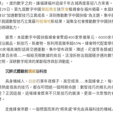
界」。度的數字之約，讓福建福州這座千年古城再度喜迎八方來客。
月29日，第九屆數字中國
舞蹈教室
扶
聚會
植峰會在福州揭幕。本屆
會以“加速數智技巧立異成長，深刻推動數字中國扶植”為主題，集中
示我國數智技巧立異最
時租場地
新結果，凝集全社會推動數字中國扶
的磅礴氣力。
據悉，本屆數字中國扶植峰會會聚超400家參展單元、6000余
前沿展品，新技巧、新產物、新利用首展率超65%。峰會時代配套舉
50余場高端對話與交通運動，集中發布政策、陳述、尺度等各類威
結果百余項……一組組亮眼數據的背后，活潑折射出我國穩步邁向數
文明、深耕數字經濟的果斷程序與彭湃動能。
沉醉式體驗前
講座
沿科技
具身機械人、
訪談
行業年夜模子、高空經濟……本屆峰會上，每
項熱度很高的技巧，都在叩問統一個時期命題：數智技巧的根扎向
處？正因這般，這場峰會歷來不只是技巧的展演，更是一次思惟的
聚。
走進峰會序廳，一股劈面而來的“將來感”率先由具福科技的機械