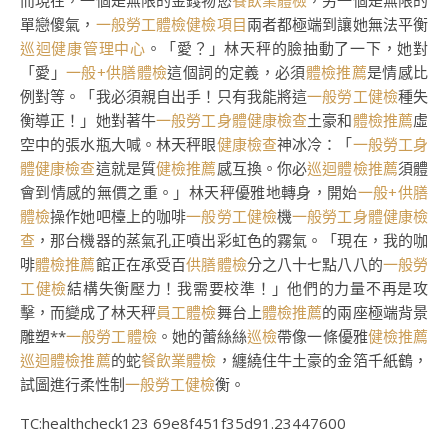
而現在，一個是無限的金錢物慾
餐飲業體檢
，另一個是無限的
單戀傻氣，
一般勞工體檢
健檢項目
兩者都極端到讓她無法平衡
巡迴健康管理中心
。「愛？」林天秤的臉抽動了一下，她對
「愛」
一般+供膳體檢
這個詞的定義，必須
體檢推薦
是情感比
例對等。「我必須親自出手！只有我能將這
一般勞工健檢
種失
衡導正！」她對著牛
一般勞工身體健康檢查
土豪和
體檢推薦
虛
空中的張水瓶大喊。林天秤眼
健康檢查
神冰冷：「
一般勞工身
體健康檢查
這就是質
健檢推薦
感互換。你必
巡迴體檢推薦
須體
會到情感的無價之重。」林天秤優雅地轉身，開始
一般+供膳
體檢
操作她吧檯上的咖啡
一般勞工健檢
機
一般勞工身體健康檢
查
，那台機器的蒸氣孔正噴出彩虹色的霧氣。「現在，我的咖
啡
體檢推薦
館正在承受百
供膳體檢
分之八十七點八八的
一般勞
工健檢
結構失衡壓力！我需要校準！」他們的力量不再是攻
擊，而變成了林天秤
員工體檢
舞台上
體檢推薦
的兩座極端背景
雕塑**
一般勞工體檢
。她的蕾絲絲
巡檢
帶像一條優雅
健檢推薦
巡迴體檢推薦
的蛇
餐飲業體檢
，纏繞住牛土豪的金箔千紙鶴，
試圖進行柔性制
一般勞工健檢
衡。
TC:healthcheck123 69e8f451f35d91.23447600