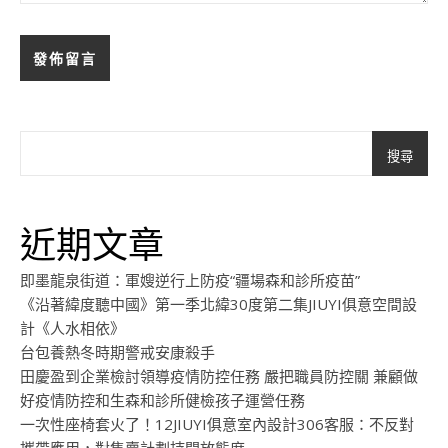
搜尋
近期文章
即墨龍泉街道：軍嫂逆行上防疫“疆場森和診所疫苗”
《沿著緯度聽中國》第一季北緯30度第二集JIUYI俱意空間設
計《人水相依》
台包養熱冬時期警戒安康殺手
田慶盈到企業檢討領導疫情防控任務 嚴把職員防控關 兼顧做
好疫情防控和生森和診所健檢孩子運營任務
一次性座椅套火了！12JIUYI俱意室內設計306客服：不反對