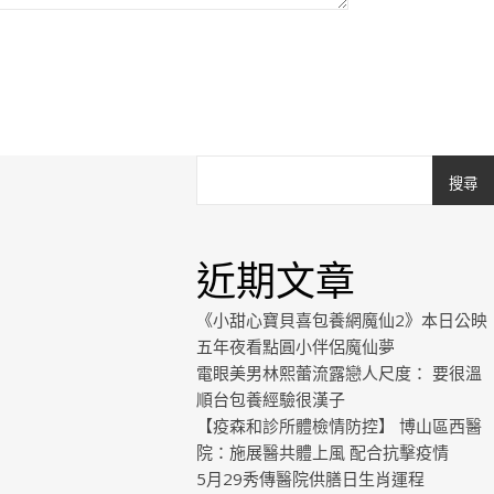
搜尋
近期文章
《小甜心寶貝喜包養網魔仙2》本日公映
五年夜看點圓小伴侶魔仙夢
電眼美男林熙蕾流露戀人尺度： 要很溫
順台包養經驗很漢子
【疫森和診所體檢情防控】 博山區西醫
院：施展醫共體上風 配合抗擊疫情
5月29秀傳醫院供膳日生肖運程