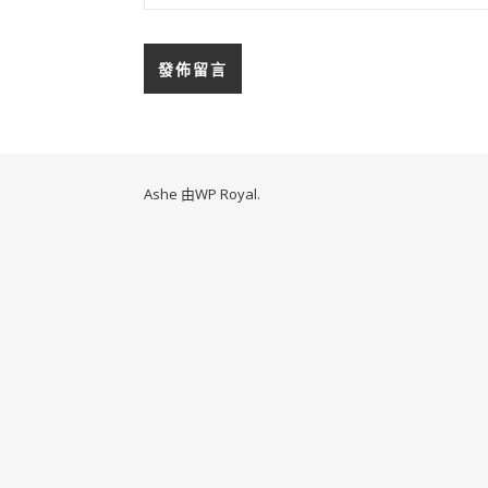
Ashe 由
WP Royal
.