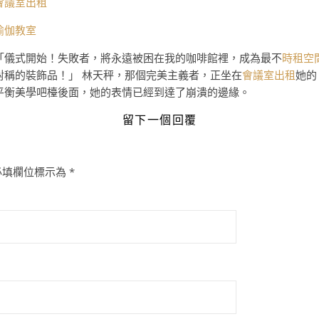
會議室出租
瑜伽教室
「儀式開始！失敗者，將永遠被困在我的咖啡館裡，成為最不
時租空
對稱的裝飾品！」 林天秤，那個完美主義者，正坐在
會議室出租
她的
平衡美學吧檯後面，她的表情已經到達了崩潰的邊緣。
留下一個回覆
必填欄位標示為
*