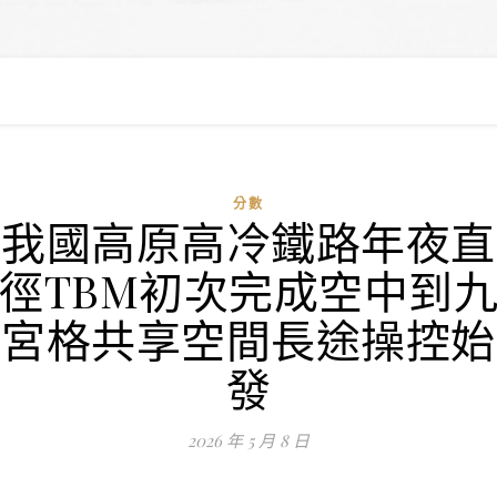
分數
我國高原高冷鐵路年夜直
徑TBM初次完成空中到
宮格共享空間長途操控始
發
2026 年 5 月 8 日