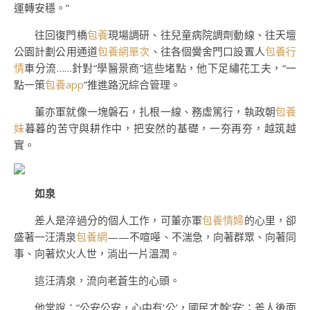
運轉安穩。”
往回復門橋
包養
現場調研、往兒童病院調劑動線、往天壇
公園計劃公用通道
包養網單次
、往各個黌舍門口設置人
包養行
情
車分流……針對“學醫景商”這些堵點，他下足繡花工夫，“一
點一策
包養app
”推進路況綜合管理。
董亦軍就像一塊磐石，扎根一線、務虛篤行，執政朝
包養
妹
暮暮的苦守與耕作中，把安然的基礎，一夯再夯，越筑越
實。
如泉
差人是淬過分的個人工作，可董亦軍
包養情婦
的心里，卻
盛著一汪清泉
包養網
——不喧嘩、不湍急，向著群眾、向著同
事、向著炊火人世，淌出一片溫潤。
這汪清泉，流向老蒼生的心頭。
他常說：“公安公安，心中有‘公’，國民才幹‘安’；差人後面