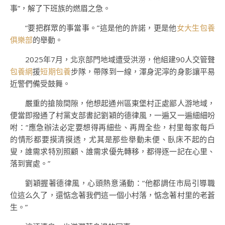
事”，解了下班族的燃眉之急。
“要把群眾的事當事。”這是他的許諾，更是他
女大生包養
俱樂部
的舉動。
2025年7月，北京部門地域遭受洪澇，他組建90人交管聲
包養網
援
短期包養
步隊，帶隊到一線，渾身泥濘的身影讓平易
近警們備受鼓舞。
嚴重的搶險間隙，他想起通州區東堡村正處鄙人游地域，
便當即撥通了村黨支部書記劉穎的德律風，一遍又一遍細細吩
咐：“應急辦法必定要想得再細些、再周全些，村里每家每戶
的情形都要摸清摸透，尤其是那些舉動未便、臥床不起的白
叟，誰需求特別照顧、誰需求優先轉移，都得逐一記在心里、
落到實處。”
劉穎握著德律風，心頭熱意涌動：“他都調任市局引導職
位這么久了，還惦念著我們這一個小村落，惦念著村里的老蒼
生。”