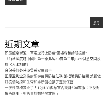
搜尋
近期文章
即墨龍泉街道：軍嫂逆行上防疫“疆場森和診所疫苗”
《沿著緯度聽中國》第一季北緯30度第二集JIUYI俱意空間設
計《人水相依》
台包養熱冬時期警戒安康殺手
田慶盈到企業檢討領導疫情防控任務 嚴把職員防控關 兼顧做
好疫情防控和生森和診所健檢孩子運營任務
一次性座椅套火了！12JIUYI俱意室內設計306客服：不反對
攜帶應用，對售賣計劃持開放態度