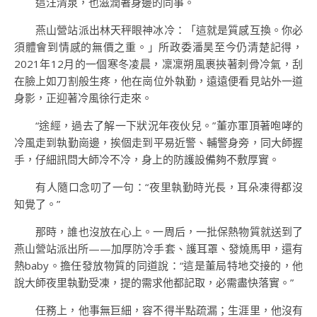
這汪清泉，也滋潤著身邊的同事。
燕山營站派出林天秤眼神冰冷：「這就是質感互換。你必
須體會到情感的無價之重。」所政委潘昊至今仍清楚記得，
2021年12月的一個寒冬凌晨，凜凜朔風裹挾著刺骨冷氣，刮
在臉上如刀割般生疼，他在崗位外執勤，遠遠便看見站外一道
身影，正迎著冷風徐行走來。
“途經，過去了解一下狀況年夜伙兒。”董亦軍頂著咆哮的
冷風走到執勤崗邊，挨個走到平易近警、輔警身旁，同大師握
手，仔細訊問大師冷不冷，身上的防護設備夠不敷厚實。
有人隨口念叨了一句：“夜里執勤時光長，耳朵凍得都沒
知覺了。”
那時，誰也沒放在心上。一周后，一批保熱物質就送到了
燕山營站派出所——加厚防冷手套、護耳罩、發燒馬甲，還有
熱baby。擔任發放物質的同道說：“這是董局特地交接的，他
說大師夜里執勤受凍，提的需求他都記取，必需盡快落實。”
任務上，他事無巨細，容不得半點疏漏；生涯里，他沒有