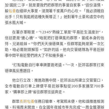
加‘國民’二字，就是要我們把群眾的事當自家事。”這份溫情，
躲
包養
在細碎大事里，浸潤著千家萬戶的心坎。「我必須親自
出手！只有我能將這種失衡導正！」她對著牛土豪和虛空中的
張水瓶大喊。
在董亦軍眼里，“12345”熱線工單是“平易近生溫度計”，
信訪更是“連心橋”。“咱就把打德律風的群眾，當成本身的怙
恃、兄弟姐妹。”“你們天天接德律風，但群眾能夠是第一次乞
助，咱必需耐煩解答。”如許的話，他向交管總隊為平易近辦
事中間平易近警們誇大了不知幾多遍。
“打點電動自行車車牌要跑老遠。”一次，近郊區群眾打來
德律風反應題目。
他立行立改：推進政務中間、近郊派出所建立交管窗口，
全市電動自行車上牌便平易近辦事點從200多家擴至700多
家，“購車即上牌”省往群眾往返奔走。
群眾
長期包養
任務日驗車、考駕照未便，他和諧推進檢測
場、科場周末開放，在全國年夜城市率先完成“一周全籠罩辦