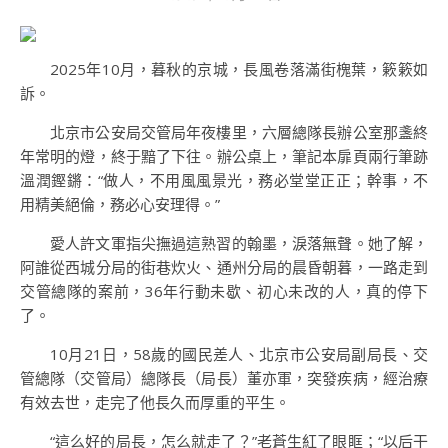
2025年10月，暮秋的京城，長風卷落滿街槐葉，簌簌如
訴。
北京市公安局交管局年夜樓里，六層總隊長辦公室那盞終
年常明的燈，終于黯了下往。辦公桌上，筆記本扉頁兩行筆跡
溫潤鏗鏘：“做人，不用風風景光，務必堂堂正正；幹事，不
用精美絕倫，務必心安理得。”
愛人許文軍指尖撫過這熟習的翰墨，淚落無聲。她了解，
阿誰從西城分局的街巷炊火、通州分局的晨昏朝暮，一路走到
交管總隊的案前，36年行動未歇、初心未改的人，真的停下
了。
10月21日，58歲的國民差人、北京市公安局副局長、交
管總隊（交管局）總隊長（局長）董亦軍，突發疾病，經治療
有效去世，走完了他長久而厚重的平生。
“這么好的局長，怎么就走了？”老蒼生紅了眼眶；“以后干