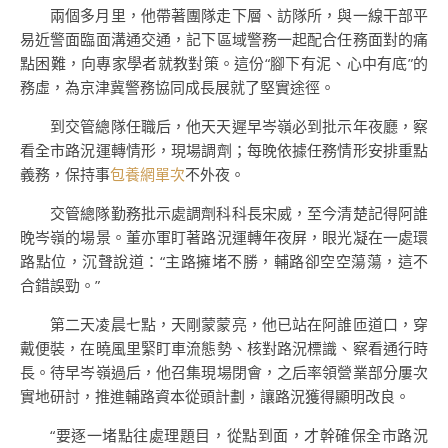
兩個多月里，他帶著團隊走下層、訪隊所，與一線干部平
易近警面臨面溝通交通，記下區域警務一起配合任務面對的痛
點困難，向專家學者就教對策。這份“腳下有泥、心中有底”的
務虛，為京津冀警務協同成長展就了堅實途徑。
到交管總隊任職后，他天天遲早岑嶺必到批示年夜廳，察
看全市路況運轉情形，現場調劑；每晚依據任務情形安排重點
義務，保持事
包養網單次
不外夜。
交管總隊勤務批示處調劑科科長宋威，至今清楚記得阿誰
晚岑嶺的場景。董亦軍盯著路況運轉年夜屏，眼光凝在一處環
路點位，沉聲說道：“主路擁堵不勝，輔路卻空空蕩蕩，這不
合錯誤勁。”
第二天凌晨七點，天剛蒙蒙亮，他已站在阿誰匝道口，穿
戴便裝，在曉風里緊盯車流態勢、核對路況標識、察看通行時
長。待早岑嶺過后，他召集現場閉會，之后率領營業部分屢次
實地研討，推進輔路資本從頭計劃，讓路況獲得顯明改良。
“要逐一堵點往處理題目，從點到面，才幹確保全市路況