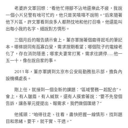
老婆許文軍回想：“看他忙得腳不沾地還樂此不疲，我說
一個小片兒警有啥可忙的，他只是笑嘻嘻不說明。”后來隨著
他下片區，許文軍看到良多人都熱忱地和他打召喚，他還能叫
出每小我的名字、細說對方情形。
三個月后的報告請示會上，董亦軍揣著個磨得起毛的筆記
本。哪條胡同有孤寡白叟，需求按期看望；哪個院子的電線老
化了，存在消防隱患；哪家夫妻常打罵，需求往調停……他一
五一十，像在說自家的事。
2011年，董亦軍調到北京市公安局勤務批示部，擔負內
設機構處長。
剛上任，就接到一個全新的課題：“區域警務一起配合”。
會上，有人皺眉，有人緘默，還有人摸索著說：“要不先發個
告訴，讓各單元提提出、報需求，我們做個匯總？”
他搖頭：“咱得往走、往看，盡快把握一線情形，找到題
目和思緒。要干，就干實、干透。”