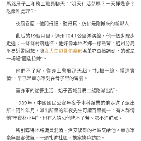
馬路牙子上和務工職員聊天：“明天有活兒嗎？一天掙幾多？
吃飯咋處理？”
夜風卷塵，他問得細，聽得真，仿佛是剛搬來的新鄰人。
此后的19個月里，通州104.1公里鴻溝線，他一個步驟步
走遍；一條條村落途徑，他好像本地老鄉一樣熟習。通州分局
平易近警回想，隨
女大生包養俱樂部
著董亦軍搞調研，的確是
一場場“體能拉練”。
他們不了解，從穿上警服那天起，“扎根一線、摸清實
情”，早已是董亦軍刻在骨子里的習氣。
董亦軍的從警生活，始于西城分局二龍路派出所。
1989年，中國國民公安年夜學本科結業的他走進了派出
所。阿誰年月，派出所里的年夜先生可謂百里挑一。有人群情
他“年夜材小用”，也有人猜忌他吃不了苦、融不進群眾。
所引導特地將職員混淆、治安復雜的社區交給他。董亦軍
毫無墨客傲氣，一頭扎進社區，挨家挨戶訪問。