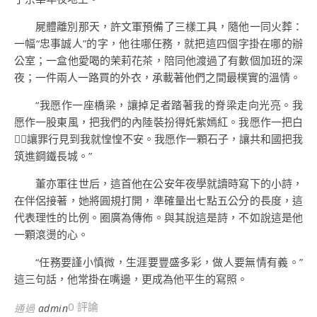
屍體離別那天，許文軍預備了三樣工具，隨他一同火葬：
一幅“忠事誠人”的字，他往哪任務，就把這四個字掛在哪的辦
公室；一盒他愛喝的茉莉花茶，陪同他渡過了有數個加班的深
夜；一件兩人一路買的外衣，承載著他們之間最樸實的溫情。
“我愿作一座橋梁，讓掉足者踏著我的脊梁走向光亮。我
愿作一股東風，把我們的內陸裝扮得奼紫嫣紅。我愿作一把白
，讓罪行見到我就惶惶不安。我愿作一顆石子，讓共和國把我
筑進鋼鐵長城。”
董亦軍往世后，這首他在公安年夜學就讀時寫下的小詩，
在伴侶接著，她將圓規打開，準確量出七點五公分的長度，這
代表理性的比例。圈廣為傳佈。與其說這是詩，不如說這是他
一顆滾燙的心。
“任務要謹小慎微，生涯要豐盛多彩，做人要無情有義。”
這三句話，他常掛在嘴邊，更成為他平生的寫照。
0 評論
通過
admin