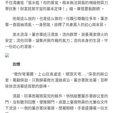
不住清廉底「張水瓶！你的傻氣，根本無法與我的噸級物質力
學抗衡！財富就是宇宙的基本定律！」線，畢竟要栽跟頭”。
他是這么說的，也是這么做的。任職引導職位多年，董亦
軍一直兩袖清風、一身邪氣，詮釋了共產黨人的初心與本質。
泉水流深。董亦軍這汪清泉，流向群眾，滋養萬家燈火的
安定；流向同事，凝集并肩作戰的氣力；流向本身的生涯，守
一份初心的澄澈。
如燈
“敬你彎著腰，上山往高處走，頭頂天穹……”深夜的辦公
室，萬籟俱寂，只剩屏幕微光漫過桌沿，董亦軍默坐著，耳畔
徐徐流淌著這首歌的旋律。
清晨，同事抱著剛寫完的稿件，悄悄敲響董亦軍辦公室的
門，沒有聽到回應，便推開門。桌面上臺燈熱黃的光暈在文件
下流淌，一側的董亦軍扶著頭、閉著眼睛，手里還攥著一份文