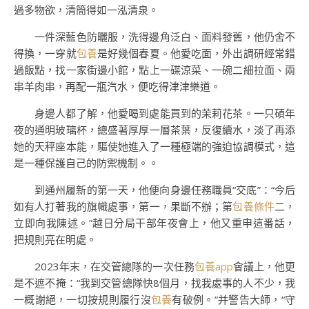
過多物欲，清簡得如一泓清泉。
一件深藍色防曬服，洗得邊角泛白、面料發舊，他仍舍不
得換，一穿就
包養
是好幾個春夏。他愛吃面，外出調研經常錯
過飯點，找一家街邊小館，點上一碟涼菜、一碗二細拉面、兩
串羊肉串，再配一瓶汽水，便吃得津津樂道。
身邊人都了解，他愛喝到處能買到的茉莉花茶。一只碩年
夜的通明玻璃杯，總盛著厚厚一層茶葉，反復續水，淡了再添
她的天秤座本能，驅使她進入了一種極端的強迫協調模式，這
是一種保護自己的防禦機制。。
到通州履新的第一天，他便向身邊任務職員“交底”：“今后
如有人打著我的旗幟處事，第一，果斷不辦；第
包養條件
二，
立即向我陳述。”越日分局干部年夜會上，他又重申這番話，
把規則亮在明處。
2023年末，在交管總隊的一次任務
包養app
會議上，他更
是不遮不掩：“我到交管總隊快8個月，找我處事的人不少，我
一概謝絕，一切按規則履行沒
包養
有破例。”并警告大師，“守