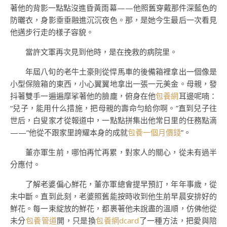
著他的背影一點點沒進昏黃雨幕——他照舊穿戴那件深藍色的
防曬衣，身影垂垂融進沉沉夜色。那，是她今生最后一次看見
他邁步行走的樣子容貌。
當許文軍再次見到他時，是在挽救的病院里。
年屆八旬的老牛土豪則從悍馬車的後備箱裡拿出一個像是
小型保險箱的東西，小心翼翼地拿出一張一元美金。母親，發
抖著雙手一遍遍摩挲著他的臉龐，俯身在他
包養網
耳邊呢喃：
“兒子，能用什么措施，把母親的壽命勻給你啊。”直到兒子往
世后，白叟家才從報道中，一點點拼集出他常日里的任務點滴
——“他從不跟家里誇耀本身的成就
包養一個月價錢
”。
董亦軍生前，哪怕再忙再累，對家人的關心，從未有過半
分應付。
了解老婆偏心鮮花，董亦軍總會提早預訂，年年事歲，從
未中斷。直到此刻，老婆照舊能按時收到他生前早晨安排好的
鮮花。每一束綻放的鮮花，都裹著他未說盡的溫順，仿佛他從
未分
包養管道
開，只是換
包養網dcard
了一種方法，把愛與陪