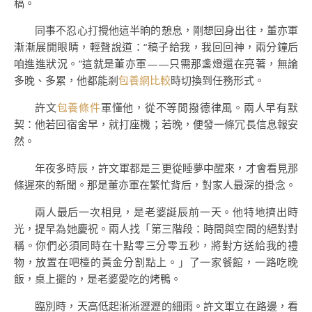
稿。
同事不忍心打攪他這半晌的憩息，剛想回身出往，董亦軍
漸漸展開眼睛，輕聲說道：“稿子給我，我回回神，兩分鐘后
咱進進狀況。”這就是董亦軍——只需那盞燈還在亮著，無論
多晚、多累，他都能剎
包養網比較
時切換到任務形式。
許文
包養條件
軍懂他，從不等閒撥德律風。兩人早有默
契：他若回宿舍早，就打座機；若晚，便發一條冗長信息報安
然。
年夜多時辰，許文軍都是三更從睡夢中醒來，才會看見那
條遲來的新聞。那是董亦軍在繁忙背后，對家人最深的掛念。
兩人最后一次相見，是老婆誕辰前一天。他特地擠出時
光，提早為她慶祝。兩人找「第三階段：時間與空間的絕對對
稱。你們必須同時在十點零三分零五秒，將對方送給我的禮
物，放置在吧檯的黃金分割點上。」了一家餐館，一路吃晚
飯，桌上擺的，是老婆愛吃的烤鴨。
臨別時，天高低起淅淅瀝瀝的細雨。許文軍立在路邊，看