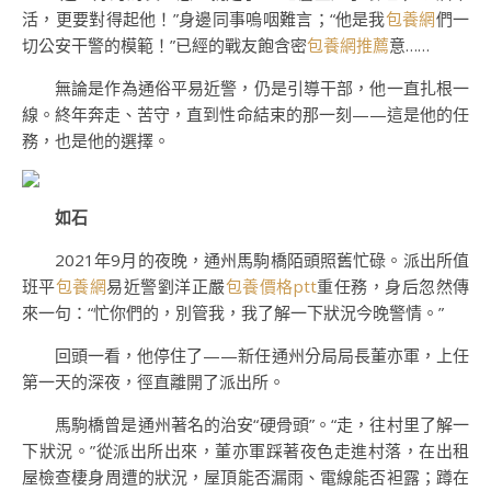
活，更要對得起他！”身邊同事嗚咽難言；“他是我
包養網
們一
切公安干警的模範！”已經的戰友飽含密
包養網推薦
意……
無論是作為通俗平易近警，仍是引導干部，他一直扎根一
線。終年奔走、苦守，直到性命結束的那一刻——這是他的任
務，也是他的選擇。
如石
2021年9月的夜晚，通州馬駒橋陌頭照舊忙碌。派出所值
班平
包養網
易近警劉洋正嚴
包養價格ptt
重任務，身后忽然傳
來一句：“忙你們的，別管我，我了解一下狀況今晚警情。”
回頭一看，他停住了——新任通州分局局長董亦軍，上任
第一天的深夜，徑直離開了派出所。
馬駒橋曾是通州著名的治安“硬骨頭”。“走，往村里了解一
下狀況。”從派出所出來，董亦軍踩著夜色走進村落，在出租
屋檢查棲身周遭的狀況，屋頂能否漏雨、電線能否袒露；蹲在