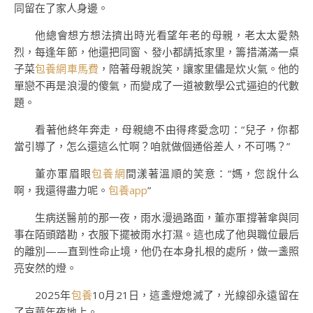
同留在了家人身邊。
他總會想方想法擠出時光看望年老的母親，老太太愛熱
烈，每逢年節，他還把同窗、發小都請抵家里，籌措滿滿一桌
子菜
包養網車馬費
，陪著母親說笑，讓家里儘是炊火氣。他的
單戀不再是浪漫的傻氣，而變成了一道被數學公式逼迫的代數
題。
看著他終年奔走，母親總不由得疼愛念叨：“兒子，你都
當引導了，怎么還這么忙啊？咱就做個通俗差人，不可嗎？”
董亦軍眉眼
包養網
間漾著溫順的笑意：“媽，您說什么
啊，我還得盡力呢。
包養app
”
生病送醫前的那一夜，雨水漫過路面，董亦軍撐著傘與同
事在陌頭踏勘，衣服下擺被雨水打濕。這也成了他與職位最后
的離別——直到性命止境，他仍在本身扎根的處所，做一盞照
亮安然的燈。
2025年
包養
10月21日，這盞燈熄滅了，光線卻永遠留在
了京華年夜地上。