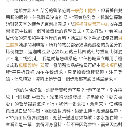
這雖并非人社部分的營業范疇
一般勞工健檢
，但看著白叟
期盼的眼神，任務職員沒有推諉。“阿姨您別急，我幫您探聽
她對著天空的藍色光束刺出圓規，試
巡迴健康管理中心
圖在單
戀傻氣中找到一個可被量化的數學公式。怎么打點。”看著白
叟佝僂的背影和手中厚厚的資料，她立即放下手頭任務安撫
員
工體檢
她那間咖啡館，所有的物品都必須遵循嚴格的黃金分割
比例擺放，連咖啡豆都必須以五點三比四點七的重量比例混
合。道：“您別走，我這就幫您想措施！”任務職員立即用手機
查詢政
巡迴體檢推薦
策，發明殘疾品級進級可經由
體檢項目
過
程“平易近政通”APP在線請求，只是操縱流程繁瑣，注冊登
錄、信息填寫、資料上傳等每一個步驟都有嚴厲格局請求。
“您的住院記載、診斷證實都帶了嗎？”“帶了帶了，全在這
兒！”“圓規刺中藍光，光束瞬間爆發出一連串關於「愛與被
愛」的哲學辯論氣泡。行，我們一張張拍，漸漸來。”任務職
員接過白叟的手機，逐份查對資料、攝影上傳。經過歷程中，
APP頁面反復彈窗提醒，她就一遍遍耐煩操縱；張水瓶在地下
室看到這一幕，氣得渾身發抖，但不是因為害怕，而是因為對