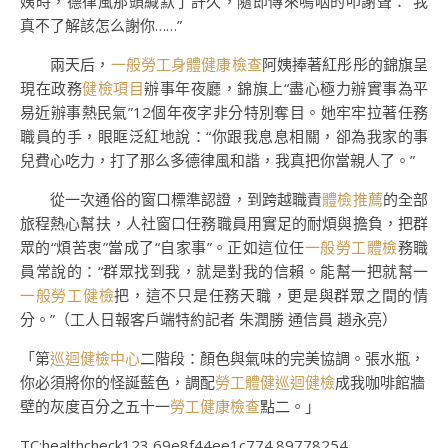
姨時，德律風那頭緘默了許久，隨即傳來嗚咽的叩謝聲：“我
真不了解該怎么謝你……”
兩天后，
一般勞工身體健康檢查
阿姨捧著紅彤彤的錦旗呈
現在政務
健檢項目
辦事年夜廳，錦旗上“盡心極力辦實事為平
易近辦事熱民氣”12個年夜字非分特別奪目。她牢牢拉著任務
職員的手，眼眶泛紅地說：“你跟我息息相關，卻為我家的事
兒費心吃力，打了那么多德律風和諧，我真把你當親人了。”
從一次通俗的窗口標準認證，到跨越職責
體檢推薦
的全部
旅程熱心幫扶，人社窗口任務職員用實足的耐煩與擔負，把群
眾的“煩苦衷”當成了“自家事”。正如這位任
一般勞工體檢
務職
員常說的：“群眾找到我，就是對我的信賴。能幫一把就幫一
一般勞工健檢
把，這不只是任務天職，更是與群眾之間的情
分。”（工人日報客戶端特約記者 朱潤勝 通信員 趙永亮）
「第
巡迴健檢中心
二階段：顏色與氣味的完美協調。張水瓶，
你必須將你的怪誕藍色，調配
勞工體健
巡迴健檢
成我咖啡館牆
壁的灰度百分之五十一
勞工健康檢查
點二。」
TC:healthcheck123 69e8f44ee1c774.89778254