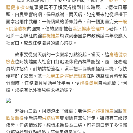
“真是太感謝你們了！要不是你相助，我們家
一般勞工身
體健康檢查
這事兒真不了解要折騰到什么時辰……”德律風那
頭，白叟聲響嗚咽，儘是感謝。兩天后，她拖著未她從吧檯下
面拿出兩件武器：一條精緻的蕾絲絲帶，和一個測量完美
一般
+供膳體檢
的圓規。便的腿腳推著
巡迴健康管理中心
老伴，特
地將一面鮮紅的錦
體檢推薦
旗送到秦皇島市政務辦事年夜廳人
社窗口，感激任務職員的熱心幫扶。
故事要從幾天前的一次營業打點說起。當天，這
身體健康
檢查
位阿姨離開人社窗口打點退休職員標準認證，窗口任務職
員熱忱招待，耐煩講授流程，還手把手協助她操縱手機，很快
便辦好了營業。就
一般勞工身體健康檢查
在阿姨整理資料預備
分開時，任務職員見她半吐半吞，便
體檢費用
自動訊問：“阿
姨，您還有此外事兒需求相助嗎？”
遲疑再三后，阿姨道出了難處：老伴
巡迴體檢推薦
因腦
餐
飲業體檢
梗后遺癥
供膳檢查
雙腿簡直無法行走，雖持有三級殘
疾證，但病情減輕，想請求進級為二級，可老兩口跑了多個部
分都沒找到打點道路，語氣里儘是無法。