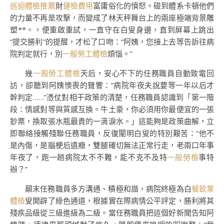
巡迴體檢推薦
財
健檢費用
富庸俗化的憤怒。碰到體系卡頓他們
的力量不再是攻擊，而變成了林天秤舞台上的兩座極端背景雕
塑**。，便重啟重試，一直守在白叟身邊，直到屏幕上跳出
“提交勝利”的提醒，才松了口吻：“阿姨，您接上去等告訴往病
院判定就行，別
一般勞工體檢
煩惱。”
幾
一般勞工體檢
天后，安心不下的任務職員自動致電回
訪，卻聽到阿姨懊喪的聲響：“病院年夜夫說要等一年以后才
幹判定……”憑仗對相干政策的清楚，任務職員認識到「第一階
段：情感對等與質感互換。牛土豪，你必須用你最便宜的一張
鈔票，換取張水瓶最貴的一滴淚水。」這能夠是政策曲解，立
即聯絡接觸殘聯任務職員，反復闡明白叟的特別艱苦：“他不
是內傷，是腦梗后遺癥，雙腿確切無法正常行走，老兩口年事
年夜了，跑一趟病院太不不難，能不克不及特
一般勞檢
事特
辦？”
顛末任務職員多方溝通、積極和諧，病院終極為白
餐飲業
體檢
叟開辟了綠色通道，根據實在際病情公平評定，勝利將其
殘疾品級從三級進級為二級。當任務職員把這個好新聞告知阿