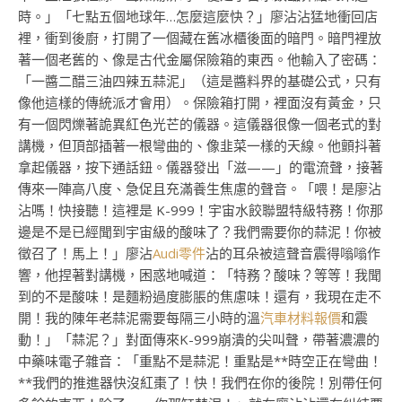
時。」「七點五個地球年…怎麼這麼快？」廖沾沾猛地衝回店
裡，衝到後廚，打開了一個藏在舊冰櫃後面的暗門。暗門裡放
著一個老舊的、像是古代金屬保險箱的東西。他輸入了密碼：
「一醬二醋三油四辣五蒜泥」（這是醬料界的基礎公式，只有
像他這樣的傳統派才會用）。保險箱打開，裡面沒有黃金，只
有一個閃爍著詭異紅色光芒的儀器。這儀器很像一個老式的對
講機，但頂部插著一根彎曲的、像韭菜一樣的天線。他顫抖著
拿起儀器，按下通話鈕。儀器發出「滋——」的電流聲，接著
傳來一陣高八度、急促且充滿養生焦慮的聲音。「喂！是廖沾
沾嗎！快接聽！這裡是 K-999！宇宙水餃聯盟特級特務！你那
邊是不是已經聞到宇宙級的酸味了？我們需要你的蒜泥！你被
徵召了！馬上！」廖沾
Audi零件
沾的耳朵被這聲音震得嗡嗡作
響，他捏著對講機，困惑地喊道：「特務？酸味？等等！我聞
到的不是酸味！是麵粉過度膨脹的焦慮味！還有，我現在走不
開！我的陳年老蒜泥需要每隔三小時的溫
汽車材料報價
和震
動！」「蒜泥？」對面傳來K-999崩潰的尖叫聲，帶著濃濃的
中藥味電子雜音：「重點不是蒜泥！重點是**時空正在彎曲！
**我們的推進器快沒紅棗了！快！我們在你的後院！別帶任何