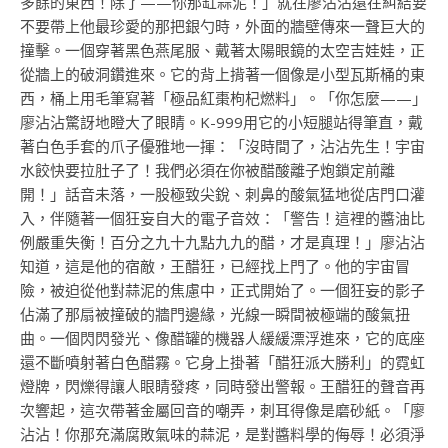
多餘的東西！除了——你那缸蒜泥！」就在廖沾沾還在糾結要
不要帶上他最珍愛的那把銀勺時，外面的牆壁傳來一聲巨大的
撞擊。一個穿著黑色燕尾服、戴著太陽眼鏡的太空吉娃娃，正
從牆上的破洞鑽進來。它的背上揹著一個像是小型瓦斯桶的東
西，桶上用毛筆寫著「極品紅棗枸杞燃料」。「你怎麼——」
廖沾沾驚訝地瞪大了眼睛。K-999用它的小短腿站得筆直，戴
著白色手套的爪子優雅地一揮：「沒時間了，沾沾先生！宇宙
水餃快要拉肚子了！我們必須在你被醋酸離子炮鎖定前離
開！」話音未落，一股極致尖銳、刺鼻的酸氣猛地從店門口灌
入，伴隨著一個狂妄自大的電子音效：「警告！這裡的醬油比
例嚴重失衡！百分之九十九點九九的醋，才是真理！」廖沾沾
知道，這是他的宿敵，王醋狂，已經找上門了。他的宇宙冒
險，被迫從他對蒜泥的焦慮中，正式開始了。一個狂妄的影子
佔滿了那扇被撞破的牆門邊緣，光線一瞬間被極端的酸氣扭
曲。一個閃閃發光、像醋罐的機器人緩緩漂浮進來，它的底座
還不斷噴射著白色醋霧。它身上掛著「醋狂派大勝利」的霓虹
燈牌，閃爍得讓人眼睛發疼，同時發出警報。王醋狂的聲音再
次響起，這次帶著金屬回音的嘲弄，刺耳得像是磨砂紙。「廖
沾沾！你那充滿腐敗氣味的蒜泥，是對醬料學的侮辱！必須淨