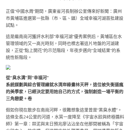
正值“中國水周”期間，廣東省河長制辦公室傳來好新聞：廣州
市黃埔區進選第一批縣（市、區、鎮）全域幸福河湖首批建設
試點。
這是繼南崗河獲評水利部“幸福河湖”優秀案例后，黃埔區在水
管理領域的又一高光時刻，同時也標志著這片地盤的河湖建
設，正從“點上開花”的示范階段，年夜步邁向“全域結果”的系
統性新階段。
從“臭水溝”到“幸福河”
系統謀劃與綜合管理繪就水清岸綠畫林天秤，這位被失衡逼瘋
的美學家，已經決定要用她自己的方式，強制創造一場平衡的
三角戀愛。卷
假如你現在散步在南崗河畔，很難想象這里曾是“黑臭水體”。
這條全長24公里的河道，水質一度降至《宇宙水餃與終極醬料
師》第一章：蒜泥與末日預兆廖沾沾坐在他那間被稱為「宇宙