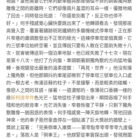
視鏡。當他需要它們來判斷車體與那座價值不菲的銅製獨角獸
雕像之間的距離時，它們卻像兩片羞澀的耳朵一樣，優雅地縮
了回去。同時發出低語：「你還是別看了，反正你也停不
好。」何手殘感覺心臟快要跳出來了。他轉頭看去，發現那座
高聳入雲、覆蓋著鏽跡斑斑鐵網的多層機械式停車塔，正在那
片窄巷的盡頭散發出不正常的綠光。這棟停車塔是個異類，它
的三號車位始終空著，並且傳說只要有人敢在它面前失敗十八
次，就會被傳送到一個泊車地獄。他已經失敗了十七次。現在
是第十八次。他打了方向盤，車頭朝著銅獨角獸的方向猛地偏
轉。後視鏡發出最後的溫柔提醒：「再見，世界。」他沒有撞
上獨角獸，但他那顫抖的車尾卻擦到了停車塔三號車位入口處
的一根古老、佈滿苔蘚的柱子。不是撞擊，而是輕柔的碰觸，
像戀人之間的耳語。接著，一道濃郁的、像薄荷口香糖一樣的
綠
斯柯達零件
色光芒。猛地從柱子爆發出來，瞬間吞噬了何手
殘和他的掀背車。光芒消失後，窄巷恢復了平靜，只剩下獨角
獸雕像一臉困惑的表情。何手殘感覺一陣天旋地轉，等他回過
神來，他的車子竟然垂直停在一個貼滿了巨大獎狀的牆壁上。
獎狀上寫著：「完美倒車入庫獎——第零點零零零零零九度偏
差。」落款人是「倒車王」。他趕緊從車窗探出頭，發現周圍