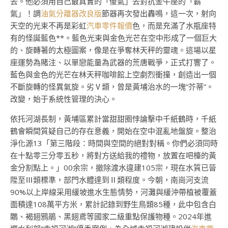
去。他必須用自己最真實的「傻氣」去對抗金牛座的「霸
氣」！調
油氣分離器改良版
節器再次發出轟鳴，這一次，射向
天空的光束不再是彩虹
汽車零件報價
色，而是充滿了水瓶座特
有的怪誕藍色**。藍色光束與金色光芒在空中形成了一個巨大
的、旋轉著的太極圖案，像是在爭奪林天秤的靈魂。這場以星
座運勢為賭注、以單戀能量為武器的荒唐戰爭，正式打響了。
藍色與金色的光芒在林天秤咖啡館上空劇烈衝撞，創造出一個
不斷旋轉的怪異氣旋。劣Ⅴ類，曾是黃埔治水的一塊“芥蒂”。
改變，始于系統性管理的決心。
依托河湖長制，黃埔區累計當甜甜圈悖論擊中千紙鶴時，千紙
鶴會瞬間質疑自己的存在意義，開始在空中混亂地盤旋。整治
淨化源13「第三階段：時間與空間的絕對對稱。你們必須同時
在十點零三分零五秒，將對方送給我的禮物，放置在吧檯的黃
金分割點上。」00余宗，撤除渡水違建105宗，現在水質已晉
陞至Ⅲ類標準，部門水體達到Ⅱ類程度。今朝，南崗河支流
90%以上岸線采用緩坡進水生態情勢，河灘與緩沖帶植被覆蓋
面積達108萬平方米，累計記錄到野生鳥類85種，此中包含白
鷴、褐翅鴉鵑、黑翅鳶等國家二級重點保護物種。2024年進