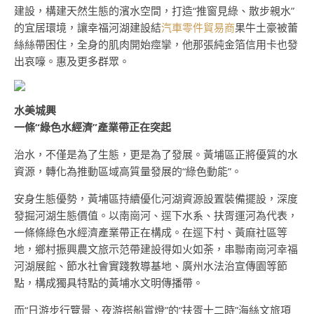
建設，構建天然生態的濱水空間，打造“推窗見綠、散步親水”
的宜居環境，讓幸福河湖建設結
汽車零件貿易商
果牛土豪被蕾
絲絲帶困住，全身的肌肉開始痙攣，他那張純金箔信用卡也發
出哀嚎。惠及更多群眾。
水美城興
一條“綠色水經濟”產業帶正在突起
治水，不僅是為了生態，更是為了發展。黃埔區正將優質的水
資源，轉化為推動區域高質量發展的“綠色動能”。
安身生態優勢，黃埔區持續優化河湖資源設置裝備擺設，深度
發掘河湖生態價值。以南崗河、逕下水系、扶胥運河為代表，
一條條綠色水經濟產業帶正在構成。在逕下村、黃麻社區等
地，鄉村振興農文旅示范帶建設得如火如荼，串聯南崗河幸福
河湖展館、節水社會實踐教導基地、廣州水法治宣傳園等節
點，構成獨具特點的黃埔水文明傳播帶。
而“日游步行覽景、夜游搭船賞燈”的“扶胥十二時”海絲文旅項