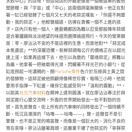
水餃中心」的店裡，但這間店的外觀更像是一個被遺棄的藍色
塑膠棚，與「宇宙」或「中心」這兩個詞毫無關係。他正在對
著一缸已經發酵了七個月又七天的老蒜泥嘆氣。「你還不夠靈
動，我的蒜泥。」他輕聲細語，彷彿在責備一個不上進的孩
子。店內只有他一個人，連蒼蠅都因為難以忍受那股陳年蒜頭
混合著鐵鏽與淡淡絕望的味道而選擇繞道飛行。今天的營業額
是：零。廖沾沾不安的不是店裡的生意，而是他對**「蒜泥成
本焦慮症」**的深層恐懼。新鮮蒜頭每公斤的價格正在以超光
速上漲，如果再這樣下去，他引以為傲的「靈魂蒜泥」將難以
為繼。他拿著一把被磨得光滑、閃耀著不祥光芒的小銀勺，從
缸底撈起一坨濃稠的、顏
Porsche零件
色介於灰綠與土黃之間
的發酵物。這蒜泥被他照顧得像稀世珍寶，每隔三小時，他就
要用手指彈一下缸邊，確保它能感受到**「溫和的震動」**，
以助其
台北汽車材料
在精神上達到圓滿。就在廖沾沾專注於與
蒜泥進行心靈交流時，外面的世界開始發出一些不對勁的信
號。首先是聲音。街上所有的汽車喇叭同時發出了一個持續不
斷、低沉且潮濕的「咕嚕——咕嚕——」聲。這聲音不是引
擎聲，也不是正常的鳴笛聲，而像是一個巨大的、消化不良的
胃在哀嚎。廖沾沾皺著眉頭，這嚴重干擾了他蒜泥的「寧靜冥