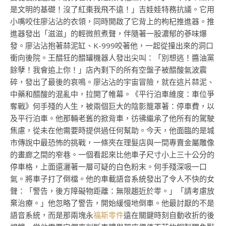
是文明的基礎！沒了紅棗我飛不遠！」吉娃娃特務抗議。它用
小嘴咬住廖沾沾的衣領，同時開啟了它背上的枸杞推進器。推
進器發出「滋滋」的輕微煎煮聲，伴隨著一股濃郁的蔘味爆
發。廖沾沾抱著蒜泥缸、K-999咬著他，一起從撞出來的洞口
衝向後院。王醋狂的醋罐機器人發出尖叫：「別想逃！醬油黨
餘孽！我會追上你！」店內剩下的所有空盤子被醋酸氣波震
碎，發出了最後的哀鳴。廖沾沾的宇宙冒險，就在這片蒜泥、
中藥和醋酸的混亂中，拉開了帷幕。《平行泊車維度：車位爭
奪戰》何手殘的人生，被兩個巨大的陰影籠罩著：停車費，以
及平行泊車。他那輛老舊的掀背車，彷彿繼承了他所有的駕駛
焦慮，從未在他需要時提供過任何幫助。今天，他面臨的是城
市傳說中最恐怖的挑戰，一條夾在理髮店與一間專賣金屬雕像
的畫廊之間的窄巷。一個看起來比他車子尺寸小上三十公分的
停車格，上面還灑著一層可疑的白色粉末。何手殘深吸一口
氣。將車子打了倒檔。他的車載語音系統發出了令人不快的女
聲：「警告，後方障礙物距離：無限趨近於零。」「請考慮放
棄治療。」他忽略了警告，開始緩慢地倒車。他最討厭的不是
語音系統，而是那兩塊永
福斯零件
遠在關鍵時刻自動收折的後