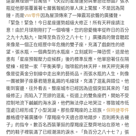
還要無理頭一百萬倍。《失控的星座運勢與單戀狂想曲》張水
瓶從他那張覆蓋著七層舊報紙的單人床上驚醒，不是因為鬧
鐘，而是
VW零件
因為屋頂傳來了一陣震耳欲聾的廣播聲。
「緊急！緊急！今日星座運勢超級大修正！所有天秤座請注
意！由於月球剛剛打了一個噴嚏，您的戀愛機率從昨日的百分
之九十九點九，陡降至負百分之八十七！」廣播員的聲音聽起
來像是一個正在經歷中年危機的雙子座，充滿了戲劇性的絕
望。張水瓶，一個典型的水瓶座，立刻感到一陣恐慌，這是他
患有「星座預報壓力症候群」後的標準反應。他單戀著住在隔
壁棟、經營一家「平衡美學」咖啡館的林天秤。林天秤完美得
像是從黃金分割線中走出來的藝術品。而張水瓶的人生，則像
一團被獅子座暴君隨意亂踢的毛線球，充滿了混亂與錯位。他
衝到窗邊，往外看去。整座城市已經因為這個突如其來的「超
級修正」而陷入了荒謬的混亂。街道上的雙魚座們，開始不受
控制地流下鹹鹹的海水淚，他們無法停止地哭泣，導致城市低
窪處已經形成了小型潟湖。那些摩羯座的上班族，
保時捷零件
嚴格遵守著廣播中「摩羯座今天適合原地踏步，否則將失去襪
子」的指令。數百名西裝筆挺的摩羯座正整齊地站在原地，他
們的鞋子裡裝滿了已經潮濕的淚水。「負百分之八十七？」張