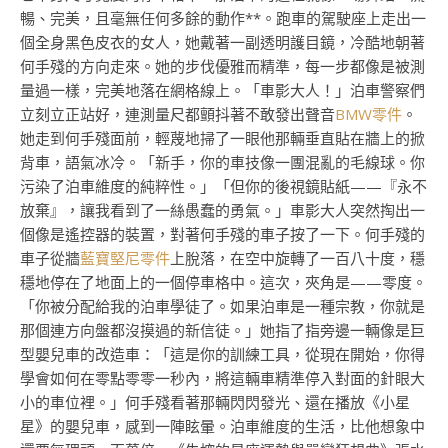
暢、完美，且毫無任何多餘的動作**。跑車的駕駛座上走出一
個全身黑色皮衣的女人，她戴著一副透明護目鏡，冷酷地朝著
何手殘的方向走來。她的步伐優雅而精準，每一步都像是被測
量過一樣，完美地落在網格線上。「車影大人！」泊車警察們
立刻立正站好，連測量尺都顫抖著不敢發出聲音
BMW零件
。
她走到何手殘面前，輕蔑地掃了一眼他那輛垂直貼在牆上的掀
背車，語氣冰冷。「新手，你的車技像一團混亂的毛線球。你
污染了泊車維度的純粹性。」「但你的後視鏡貼紙——『永不
放棄』，讓我看到了一絲愚蠢的勇氣。」車影大人突然掏出一
個像是遙控器的裝置，對著何手殘的車子按了一下。何手殘的
車子從牆
藍寶堅尼零件
上脫落，在空中旋轉了一百八十度，穩
穩地停在了地面上的一個停車格中。這次，夾角是——零度。
「你被分配給我的泊車學徒了。如果泊車是一種宗教，你就是
那個連方向盤都沒摸過的新信徒。」她指了指旁邊一輛像是巨
型嬰兒車的改造車：「這是你的訓練工具，從現在開始，你得
學會如何在零點零零一秒內，將這輛車精準停入對面的針眼大
小的車位裡。」何手殘看著那輛閃閃發光、還在播放《小星
星》的嬰兒車，感到一陣眩暈。泊車維度的生活，比他想象中