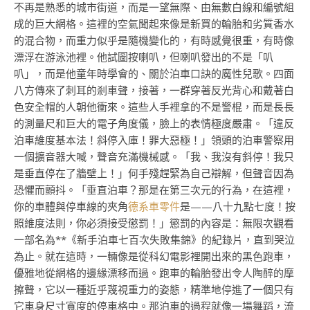
不再是熟悉的城市街道，而是一望無際、由無數白線和編號組
成的巨大網格。這裡的空氣聞起來像是新買的輪胎和劣質香水
的混合物，而重力似乎是隨機變化的，有時感覺很重，有時像
漂浮在游泳池裡。他試圖按喇叭，但喇叭發出的不是「叭
叭」，而是他童年時學會的、關於泊車口訣的魔性兒歌。四面
八方傳來了刺耳的剎車聲，接著，一群穿著反光背心和戴著白
色安全帽的人朝他衝來。這些人手裡拿的不是警棍，而是長長
的測量尺和巨大的電子角度儀，臉上的表情極度嚴肅。「違反
泊車維度基本法！斜停入庫！罪大惡極！」領頭的泊車警察用
一個擴音器大喊，聲音充滿機械感。「我、我沒有斜停！我只
是垂直停在了牆壁上！」何手殘趕緊為自己辯解，但聲音因為
恐懼而顫抖。「垂直泊車？那是在第三次元的行為，在這裡，
你的車體與停車線的夾角
德系車零件
是——八十九點七度！按
照維度法則，你必須接受懲罰！」懲罰的內容是：無限次觀看
一部名為**《新手泊車七百次失敗集錦》的紀錄片，直到哭泣
為止。就在這時，一輛像是從科幻電影裡開出來的黑色跑車，
優雅地從網格的邊緣漂移而過。跑車的輪胎發出令人陶醉的摩
擦聲，它以一種近乎蔑視重力的姿態，精準地停進了一個只有
它車身尺寸寬度的停車格中。那泊車的過程就像一場舞蹈，流