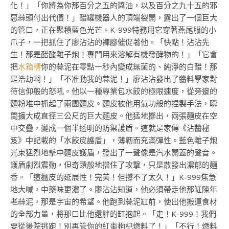
化！」「你將為你那百分之五的醬油，以及百分之九十五的邪
惡蒜頭付出代價！」醋罐機器人的頂端裂開，露出了一個巨大
的管口，正在聚積藍色光芒。K-999特務用它穿著燕尾服的小
爪子，一把抓住了廖沾沾的褲腳催促著他。「快點！沾沾先
生！那是醋酸離子炮！專門用來溶解有機發酵物的！」「它會
把
水箱精
你的蒜泥在零點一秒內變成無菌的、純淨的白醋！那
是浩劫啊！」「不准動我的蒜泥！」廖沾沾發出了醬料學家對
待信仰般的怒吼。他以一種專業包水餃的極限速度，從旁邊的
麵粉堆中抓起了兩團麵皮。麵皮被他用氣功般的捏製手法，瞬
間擴大成直徑三公尺的巨大麵皮。他猛地擲出，兩張麵皮在空
中交疊，變成一個半透明的防禦護盾。這就是家傳《沾醬秘
笈》中記載的「水餃皮護盾」，薄韌而充滿彈性。藍色離子炮
光束猛烈地擊中麵皮護盾，發出了一聲像是汽水開蓋的聲音。
護盾劇烈震動，但奇蹟般地擋住了攻擊，只是散發出濃郁的麵
香。「這麵皮的延展性！完美！但撐不了太久！」K-999焦急
地大喊，中藥味更濃了。廖沾沾知道，他必須帶走他那缸陳年
老蒜泥，那是宇宙的希望。他跑到蒜泥缸前，使出他搬運食材
的全部力量，將那口比他還胖的缸抱起。「走！K-999！我們
要從後院逃跑！別再管你的紅棗枸杞燃料了！」「不行！燃料