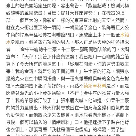
臺上的燈光開始瘋狂閃爍，發出警告。「能量超載！檢測到極
致純粹的單戀能量！目標：提升天秤座運勢！」在機器的頂
部，一個巨大的、像彩虹一樣的光束筆直地射向天空。然而，
就在光束衝出屋頂的一瞬間，一輛塗滿了金色、裝飾著巨大公
牛角的悍馬車猛地停在咖啡館門口。駕駛座上走下一個全
水箱
水
身肌肉、戴著鑽石項圈的男人，那人正是林天秤的狂熱追求
者——金牛座霸總牛土豪。牛土豪一腳踢開咖啡館的門，大聲
宣布：「天秤！別管那什麼負運勢！我已經用一百噸的純金箔
買下了今天所有的壞運氣！」「從現在開始，你的運勢由我主
宰！我的金錢，就是你的正面能量！」牛土豪的行為，讓張水
瓶的光束在空中瞬間扭曲，與一種夾雜著銅臭味的金色光芒對
撞。天空開始下起了荒謬的雨。雨點不
德系車材料
是水，而是
閃耀著淚光的小小黃銅齒輪。「不行！金牛座的物質力量太強
了！我的單戀被汙染了！」張水瓶大喊。他知道，如果牛土豪
的物質力量勝出，林天秤將會被困在一個充滿金錢和俗氣的虛
假愛情裡，而他將永遠失去機會。張水瓶看向那機器，還剩下
最後一個可以輸入的「情緒燃料」口。他迅速撕下了貼在他背
後衣領上，那張寫著「我就是個單戀傻瓜」的標籤，丟了進