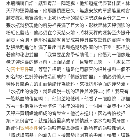
水瓶喃喃自語，感到胃部一陣翻騰，他知道這代表著什麼。林
天秤的運勢越差，他那股積壓已久、無處安放的單戀能量就會
越發瘋狂地實體化。上次林天秤的戀愛運勢跌至百分之二十，
張水瓶就發現他的廚房裡長滿了巨大的、形狀是林天秤側臉的
粉紅色蘑菇。他必須在今天結束前，將林天秤的運勢至少提升
到零。否則，他那份單戀就會變成某種具備攻擊性的實體。他
緊張地跑進他堆滿了星座圖表和過期甜甜圈的地下室，那裡放
著他的秘密武器。「我需要星象學輔助儀！」他衝到一個像是
老式彈珠臺的機器前，上面貼滿了「巨蟹座已哭」、「處女座
勿
賓士零件
碰」等警告標籤。這是他用廢棄的唱片機和一個不
知名的外星計算器改造而成的「情感調節器」。他必須輸入一
種極具感染力的正面情緒作為燃料，來抵抗那負面的運勢波。
「水瓶座的優勢，就是超脫一切的理性與冷靜…才怪！我只有
一腔熱血的傻氣啊！」他絕望地低吼。他看了一眼腳邊。那裡
放著一個他為林天秤準備了兩年的禮物：一個用一萬塊小小的
天秤座黃銅齒輪組成的音樂盒。他從未送出，因為害怕被拒
絕。這份害怕，就是純度最高的單戀情感。張水瓶咬緊牙關，
將那個
賓利零件
黃銅齒輪音樂盒砸爛，將所有的齒輪都倒入
「情感調節器」的輸入口。機器發出刺耳的尖叫，接著，彈珠