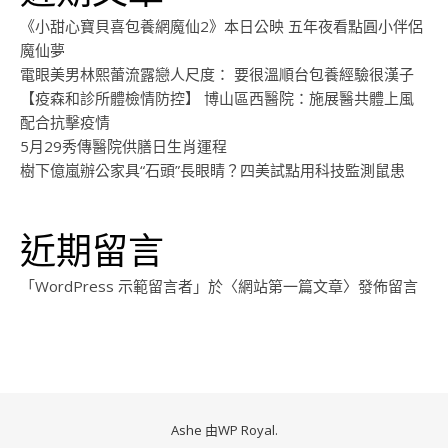
《小甜心寶貝喜包養網魔仙2》本日公映 五年夜看點圓小伴侶
魔仙夢
電眼美男林熙蕾流露戀人尺度： 要很溫順台包養經驗很漢子
【疫森和診所體檢情防控】 博山區西醫院：施展醫共體上風
配合抗擊疫情
5月29秀傳醫院供膳日生肖運程
樹下億嵐辦公家具“石頭”長眼睛？四美試點用科技監測鼠患
近期留言
「
WordPress 示範留言者
」於〈
網站第一篇文章
〉發佈留言
Ashe 由
WP Royal
.