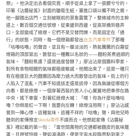
想」。他決定出去看個究竟，順手從桌上拿了一張髒兮兮的，
印著《沾醬秘笈》封面的皺衛生紙，塞進口袋以備不時之需。
他一腳踏出店門，立刻被眼前的景象震驚了。整條城市的主幹
道上，數百個交通信號燈，從東邊到西邊，從高架橋到巷弄
口，全部變成了綠燈。它們不是交替閃爍，而是固定在「通
行」的狀態，同時，每一個燈箱都發出
台北汽車零件
了那種
「咕嚕咕嚕」的聲音，並且有一層淡淡的、熱氣騰騰的白霧從
燈箱的頂部冒出，散發出一種難以名狀的——麵粉蒸煮過頭的
氣味。「麵粉焦慮？還是過度發酵？」廖沾沾是個醬料學家，
對所有食物相關的氣味都極度敏感。他聞出來了，這是一種只
有在極度巨大的麵團因為壓力過大而散發出的氣味。街上的行
人陷入了混亂。汽車不知道該走還是該停，因為無論從哪個方
向看，都是綠燈。一個穿著西裝的男人小心翼翼地把車停在路
中央，搖下車窗，對著紅綠燈大喊：「喂！你為什麼咕嚕咕
嚕？你倒是紅一下啊！我要向左轉！綠燈沒用啊！」廖沾沾感
覺到一陣心悸。這種氣味，這種不祥的「咕嚕」聲，與他兒時
聽到的家傳預言
Skoda零件
不謀而合。他想起家傳《沾醬秘
笈》裡記載的第一句：「當世間萬物的交通都被麵皮的氣味籠
罩，且燈號恒綠、聲如湯沸時，便是宇宙水餃臨界點到來之