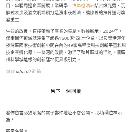
目，串聯周邊企業開展工業研學，
汽車機油芯
結合燈光秀、沉
醉式表演及酒文明埠頭打造濱水夜經濟，讓陳舊的扶胥運河煥
發重生。
生態的改良，直接帶動了產業的集聚。數據顯示，2024年，
僅南崗河道域就湊集了超過1600家“四上”企業，以及粵港澳年
夜灣區國家技術創新中間在內的49家高程度科技創新平臺和科
技企業孵化器。一條河的改變，激活了整片區域的活氣，讓廣
州科學城這樣的創新窪地更具吸引力。
0 評論
通過
admin
留下一個回覆
發佈留言必須填寫的電子郵件地址不會公開。
必填欄位標示
為
*
顯示名稱
*