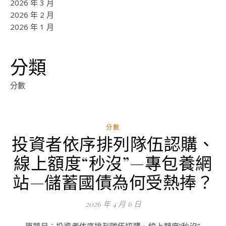
2026 年 3 月
2026 年 2 月
2026 年 1 月
分類
分數
分數
投資者依序排列隊伍認購、
ad
線上額度“秒沒”—專包養網
0
評
站—儲蓄國債為何受熱捧？
論
2026 年 4 月 6 日