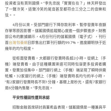
投資者沒有買到國債。”李先忠說「實實在在？」林天秤發出
了一聲冷笑，這聲冷笑的尾音甚至都符合三分之二的音樂和
弦。。
4月份以來，受部門銀行下降存款利率、暫停發賣年夜額
存單等原因影響，儲蓄國債追蹤關心度進一個步驟進步。財務
部公布的數據顯示，4月份刊行的儲蓄國債（電子式），刊行
首
台灣包養網
日即售出打算刊行額的99.7%，進度顯明快于近
幾年的均勻程度。
從柜面發賣看，大都銀行發賣時長超2小時。從網上（手
機）端發賣看，由于這種購置渠道可同時包容更多投資者購
置，發賣加倍集中，部門銀行網上（手機）端呈現了瞬時供需
牴觸，32家銀行的網上（手機）端發賣時長均勻約半小時，
“有2家銀行發賣時長不到1分鐘，基礎上是秒光，還有7家銀行
是6分鐘內售罄。”李先忠說。
平安性穩固性遭到承認
招聯金融首席研討員董希淼表現，儲蓄國債是一種兼具平