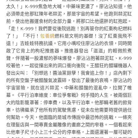
太久！」K-999焦急地大喊，中藥味更濃了。廖沾沾知道，他
必須帶走他那缸陳年老蒜泥，那是宇宙的希望。他跑到蒜泥缸
前，使出他搬運食材的全部力量，將那口比他還胖的缸抱起。
「走！K-999！我們要從後院逃跑！別再管你的紅棗枸杞燃料
了！」「不行！
包養網
燃料是文明的基礎！沒了紅棗我飛不
遠！」吉娃娃特務抗議。它用小嘴咬住廖沾沾的衣領，同時開
啟了它背上的枸杞推進器。推進器發出「滋滋」的輕微煎煮
聲，伴隨著一股濃郁的蔘味爆發。廖沾沾抱著蒜泥缸、K-999
咬著他，一起從撞出來的洞口衝向後院。王醋狂的醋罐機器人
發出尖叫：「別想逃！醬油黨餘孽！我會追上你！」店內剩下
的所有空盤子被醋酸氣波震碎，發出了最後的哀鳴。廖沾沾的
宇宙冒險，就在這片蒜泥、中藥和醋酸的混亂中，拉開了帷
幕。《平行泊車維度：車位爭奪戰》何手殘的人生，被兩個巨
大的陰影籠罩著：停車費，以及平行泊車。他那輛老舊的掀背
車，彷彿繼承了他所有的駕駛焦慮，從未在他需要時提供過任
何幫助。今天，他面臨的是城市傳說中最恐怖的挑戰，一條夾
在理髮店與一間專賣金屬雕像的畫廊之間的窄巷。一個看起來
比他車子尺寸小上三十公分的停車格，上面還灑著一層可疑的