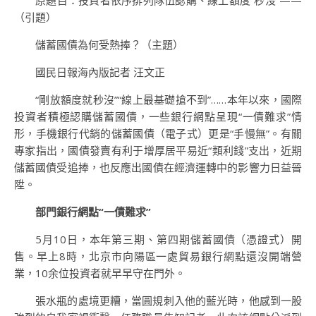
原題目：投資者依序排列隊伍認購、線上額度“秒沒”——
（引題）
儲蓄國債為何受熱捧？（主題）
國民日報海內版記者 汪文正
“剛放額度就秒沒”“線上最基礎搶不到”……本年以來，國際
投資者積極認購儲蓄國債，一些銀行網點呈現“一債難求”情
形，手機銀行代銷的儲蓄國債（電子式）更是“手慢無”。有關
專家指出，國債發賣有利于增厚居平易近“類利錢”支出，近期
儲蓄國債受追捧，也反應出國債在經濟運轉中的影響力日益晉
陞。
部門銀行網點“一債難求”
5月10日，本年第三期、第四期儲蓄國債（憑證式）開
售。早上8時，北京市向陽區一處貿易銀行網點還沒開端營
業，10余位投資者就早早守在門外。
張水瓶的處境更糟，當圓規刺入他的藍光時，他感到一股