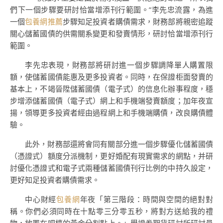
們下一個步驟要研討恰當增添刊行範圍。”李先忠流露，為進
一個
包養網推薦
步驟知足投資者購債需求，財務部將親密追蹤
關心儲蓄國債的供需關系變更和發賣情形，研討恰當增添刊行
範圍。
李先忠表現，財務部將研討進一個步驟調降單人購置限
額，使儲蓄國債能惠及更多投資者。同時，在保證柜面發賣的
基本上，不竭晉陞儲蓄國債（電子式）的信息化辦事程度，穩
步增添儲蓄國債（電子式）網上和手機端發賣額度；加年夜宣
揚，領導更多投資者經由過程網上和手機端購債，改良購債體
驗。
此外，財務部還將會同有關部分進一個步驟優化儲蓄國債
（憑證式）額度分派機制，更好婚配有現實需求的網點，并研
討優化憑證式和電子式兩種儲蓄國債刊行比例的中持久設定，
更好知足投資者購債需求。
中心財經
包養網
年夜「第三階段：時間與空間的絕對對
稱。你們必須同時在十點零三分零五秒，將對方送給我的禮