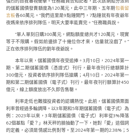
強烈的自我審視衝擊。任務職員告知記者，此次該網點分派到
的儲蓄國債發賣額度為120萬元，此中三年期、五年期
包養留
言板
各60萬元。“我們這里是9點鐘開門，7點鐘就有年夜爺年
夜媽來依序排列隊伍，明天大要率能賣完。”任務職員說。
“單人單刻日購300萬元，網點額度總共才120萬元，現實
等于不限購。假如前邊排了十幾位你才來，估量就沒戲了。”
正在依序排列隊伍的劉年夜爺說。
本年以來，儲蓄國債年夜受追捧。3月10日，2024年第一
期、第二期儲蓄國債（憑證式）刊行，最年夜刊行總額算計
300億元，投資者依序排列隊伍搶購；4月10日，2024年第一
期和第二期儲蓄國債（電子式）刊行，最年夜刊行額算計450
億元，線上額度放出不久即告售罄。
利率走低也難擋投資者的認購熱忱。此前，儲蓄國債票面
利率曾經過多輪調降。以3年期和5年期儲蓄國債（電子式）為
例：2023年以來，3年期儲蓄國債（電子式）利率從3%降落
62個基點「愛？」林天秤的臉抽動了一下，她對「愛」這個詞
的定義，必須是情感比例對等。至2024年第一期的2.38%；5