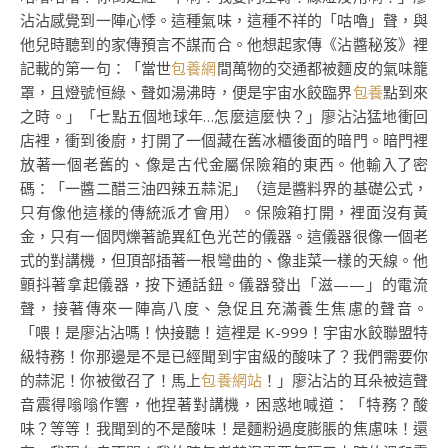
沾沾感覺到一陣心悸。這種氣味，這種不祥的「咕嚕」聲，與
他兒時聽到的家傳預言不謀而合。他想起家傳《沾醬秘笈》裡
記載的第一句：「當世
包養網
間萬物的交通都被麵皮的氣味籠
罩，且燈號恒綠、聲如湯沸時，便是宇宙水餃臨界
包養
點到來
之時。」「七點五個地球年…怎麼這麼快？」廖沾沾猛地衝回
店裡，衝到後廚，打開了一個藏在舊冰櫃後面的暗門。暗門裡
放著一個老舊的、像是古代金屬保險箱的東西。他輸入了密
碼：「一醬二醋三油四辣五蒜泥」（這是醬料界的基礎公式，
只有像他這樣的傳統派才會用）。保險箱打開，裡面沒有黃
金，只有一個閃爍著詭異紅色光芒的儀器。這儀器很像一個老
式的對講機，但頂部插著一根彎曲的、像韭菜一樣的天線。他
顫抖著拿起儀器，按下通話鈕。儀器發出「滋——」的電流
聲，接著傳來一陣高八度、急促且充滿養生焦慮的聲音。
「喂！是廖沾沾嗎！快接聽！這裡是 K-999！宇宙水餃聯盟特
級特務！你那邊是不是已經聞到宇宙級的酸味了？我們需要你
的蒜泥！你被徵召了！馬上
包養網站
！」廖沾沾的耳朵被這聲
音震得嗡嗡作響，他捏著對講機，困惑地喊道：「特務？酸
味？等等！我聞到的不是酸味！是麵粉過度膨脹的焦慮味！還