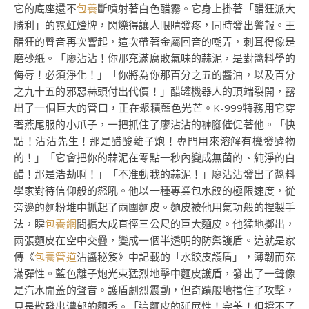
它的底座還不
包養
斷噴射著白色醋霧。它身上掛著「醋狂派大
勝利」的霓虹燈牌，閃爍得讓人眼睛發疼，同時發出警報。王
醋狂的聲音再次響起，這次帶著金屬回音的嘲弄，刺耳得像是
磨砂紙。「廖沾沾！你那充滿腐敗氣味的蒜泥，是對醬料學的
侮辱！必須淨化！」「你將為你那百分之五的醬油，以及百分
之九十五的邪惡蒜頭付出代價！」醋罐機器人的頂端裂開，露
出了一個巨大的管口，正在聚積藍色光芒。K-999特務用它穿
著燕尾服的小爪子，一把抓住了廖沾沾的褲腳催促著他。「快
點！沾沾先生！那是醋酸離子炮！專門用來溶解有機發酵物
的！」「它會把你的蒜泥在零點一秒內變成無菌的、純淨的白
醋！那是浩劫啊！」「不准動我的蒜泥！」廖沾沾發出了醬料
學家對待信仰般的怒吼。他以一種專業包水餃的極限速度，從
旁邊的麵粉堆中抓起了兩團麵皮。麵皮被他用氣功般的捏製手
法，瞬
包養網
間擴大成直徑三公尺的巨大麵皮。他猛地擲出，
兩張麵皮在空中交疊，變成一個半透明的防禦護盾。這就是家
傳《
包養管道
沾醬秘笈》中記載的「水餃皮護盾」，薄韌而充
滿彈性。藍色離子炮光束猛烈地擊中麵皮護盾，發出了一聲像
是汽水開蓋的聲音。護盾劇烈震動，但奇蹟般地擋住了攻擊，
只是散發出濃郁的麵香。「這麵皮的延展性！完美！但撐不了