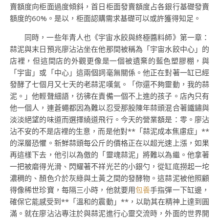
賣額度向柜面過度傾斜，首日柜面發賣額度占各銀行基礎發賣
額度的60%。是以，柜面認購需求基礎可以或許獲得知足。
同時，一些年青人也《宇宙水餃與終極醬料師》第一章：
蒜泥與末日預兆廖沾沾坐在他那間被稱為「宇宙水餃中心」的
店裡，但這間店的外觀更像是一個被遺棄的藍色塑膠棚，與
「宇宙」或「中心」這兩個詞毫無關係。他正在對著一缸已經
發酵了七個月又七天的老蒜泥嘆氣。「你還不夠靈動，我的蒜
泥。」他輕聲細語，彷彿在責備一個不上進的孩子。店內只有
他一個人，連蒼蠅都因為難以忍受那股陳年蒜頭混合著鐵鏽與
淡淡絕望的味道而選擇繞道飛行。今天的營業額是：零。廖沾
沾不安的不是店裡的生意，而是他對**「蒜泥成本焦慮症」**
的深層恐懼。新鮮蒜頭每公斤的價格正在以超光速上漲，如果
再這樣下去，他引以為傲的「靈魂蒜泥」將難以為繼。他拿著
一把被磨得光滑、閃耀著不祥光芒的小銀勺，從缸底撈起一坨
濃稠的、顏色介於灰綠與土黃之間的發酵物。這蒜泥被他照顧
得像稀世珍寶，每隔三小時，他就要用
包養
手指彈一下缸邊，
確保它能感受到**「溫和的震動」**，以助其在精神上達到圓
滿。就在廖沾沾專注於與蒜泥進行心靈交流時，外面的世界開