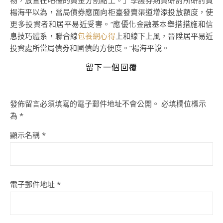
物，放置在吧檯的黃金分割點上。」學證券期貨研討所研討員
楊海平以為，當局債券應面向柜臺發賣渠道增添投放額度，使
更多投資者和居平易近受害。“應優化金融基本舉措措施和信
息技巧體系，聯合線
包養網心得
上和線下上風，晉陞居平易近
投資處所當局債券和國債的方便度。”楊海平說。
留下一個回覆
發佈留言必須填寫的電子郵件地址不會公開。
必填欄位標示
為
*
顯示名稱
*
電子郵件地址
*