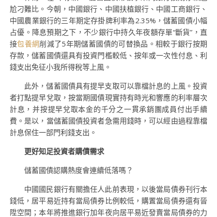
尬刁難比。今朝，中國銀行、中國扶植銀行、中國工商銀行、
中國農業銀行的三年期定存掛牌利率為2.35%，儲蓄國債小幅
占優。降息預期之下，不少銀行中持久年夜額存單“斷貨”，直
接
包養網
削減了5年期儲蓄國債的可替換品。相較于銀行按期
存款，儲蓄國債還具有投資門檻較低、按年或一次性付息、利
錢支出免征小我所得稅等上風。
此外，儲蓄國債具有提早支取可以靠檔計息的上風。投資
者打點提早兌取，按當期國債現實持有時光和響應的利率層次
計息，并按提早兌取本金的千分之一貫承銷團成員付出手續
費。是以，當儲蓄國債投資者急需用錢時，可以經由過程靠檔
計息保住一部門利錢支出。
更好知足投資者購債需求
儲蓄國債認購熱度會連續低落嗎？
中國國民銀行有關擔任人此前表現，以後當局債券刊行本
錢低，居平易近持有當局債券比例較低，購置當局債券還有晉
陞空間；本年將推進銀行加年夜向居平易近發賣當局債券的力