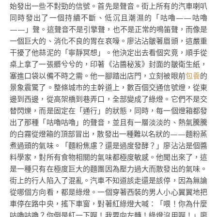
始發出一些不對勁的信號。首先是聲音。街上所有的汽車喇叭
同時發出了一個持續不斷、低沉且潮濕的「咕嚕——咕嚕
——」聲。這聲音不是引擎聲，也不是正常的鳴笛聲，而像是
一個巨大的、消化不良的胃在哀嚎。廖沾沾皺著眉頭，這嚴重
干擾了他蒜泥的「寧靜冥想」。他決定出去看個究竟，順手從
桌上拿了一張髒兮兮的，印著《沾醬秘笈》封面的皺衛生紙，
塞進口袋以備不時之需。他一腳踏出店門，立刻被眼前
包養
的
景象震驚了。整條城市的主幹道上，數百個交通信號燈，從東
邊到西邊，從高架橋到巷弄口，全部變成了綠燈。它們不是交
替閃爍，而是固定在「通行」的狀態，同時，每一個燈箱都發
出了那種「咕嚕咕嚕」的聲音，並且有一層淡淡的、熱氣騰騰
的白霧從燈箱的頂部冒出，散發出一種難以名狀的——麵粉蒸
煮過頭的氣味。「麵粉焦慮？還是過度發酵？」廖沾沾是個醬
料學家，對所有食物相關的氣味都極度敏感。他聞出來了，這
是一種只有在極度巨大的麵團因為壓力過大而散發出的氣味。
街上的行人陷入了混亂。汽車不知道該走還是該停，因為無論
從哪個方向看，都是綠燈。一個穿著西裝的男人小心翼翼地把
車停在路中央，搖下車窗，對著紅綠燈大喊：「喂！你為什麼
咕嚕咕嚕？你倒是紅一下啊！我要向左轉！綠燈沒用啊！」廖