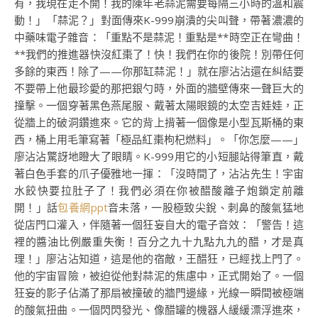
有，我現在走不開！我的陳年老蒜泥需要每隔三小時的溫和震
動！」「蒜泥？」對面傳來K-999崩潰的尖叫聲，帶著濃濃的
中藥味電子雜音：「重點不是蒜泥！重點是**時空正在彎曲！
**我們的推進器快沒紅棗了！快！我們在你的後院！別帶任何
多餘的東西！除了——你那缸蒜泥！」就在廖沾沾還在糾結要
不要帶上他最珍愛的那把銀勺時，外面的牆壁傳來一聲巨大的
撞擊。一個穿著黑色燕尾服、戴著太陽眼鏡的太空吉娃娃，正
從牆上的破洞鑽進來。它的背上揹著一個像是小型瓦斯桶的東
西，桶上用毛筆寫著「極品紅棗枸杞燃料」。「你怎麼——」
廖沾沾驚訝地瞪大了眼睛。K-999用它的小短腿站得筆直，戴
著白色手套的爪子優雅地一揮：「沒時間了，沾沾先生！宇宙
水餃快要拉肚子了！我們必須在你被醋酸離子炮鎖定前離
開！」話
包養網ppt
音未落，一股極致尖銳、刺鼻的酸氣猛地
從店門口灌入，伴隨著一個狂妄自大的電子音效：「警告！這
裡的醬油比例嚴重失衡！百分之九十九點九九的醋，才是真
理！」廖沾沾知道，這是他的宿敵，王醋狂，已經找上門了。
他的宇宙冒險，被迫從他對蒜泥的焦慮中，正式開始了。一個
狂妄的影子佔滿了那扇被撞破的牆門邊緣，光線一瞬間被極端
的酸氣扭曲。一個閃閃發光、像醋罐的機器人緩緩漂浮進來，