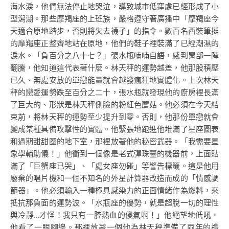
海水淚，他們無法停止地哭泣，導致城市低窪處已經形成了小
型潟湖。那些摩羯座的上班族，嚴格遵守著廣播中「摩羯座今
天適合原地踏步，否則將失去襪子」的指令。數百名西裝筆挺
的摩羯座正整齊地站在原地，他們的鞋子裡裝滿了已經潮濕的
淚水。「負百分之八十七？」張水瓶喃喃自語，感到胃部一陣
翻騰，他知道這代表著什麼。林天秤的運勢越差，他那股積壓
已久、無處安放的單戀能量就會越發瘋狂地實體化。上次林天
秤的戀愛運勢跌至百分之二十，張水瓶就發現他的廚房裡長滿
了巨大的、形狀是林天秤側臉的粉紅色蘑菇。他必須在今天結
束前，將林天秤的運勢至少提升到零。否則，他那份單戀就會
變成某種具備攻擊性的實體。他緊張地跑進他堆滿了星座圖表
和過期甜甜圈的地下室，那裡放著他的秘密武器。「我需要星
象學輔助儀！」他衝到一個像是老式彈珠臺的機器前，上面貼
滿了「巨蟹座已哭」、「處女座勿碰」等警告標籤。這是他用
廢棄的唱片機和一個不知名的外星計算器改造而成的「情感調
節器」。他必須輸入一種極具感染力的正面情緒作為燃料，來
抵抗那負面的運勢波。「水瓶座的優勢，就是超脫一切的理性
與冷靜…才怪！我只有一腔熱血的傻氣啊！」他絕望地低吼。
他看了一眼腳邊。那裡放著一個他為林天秤準備了兩年的禮