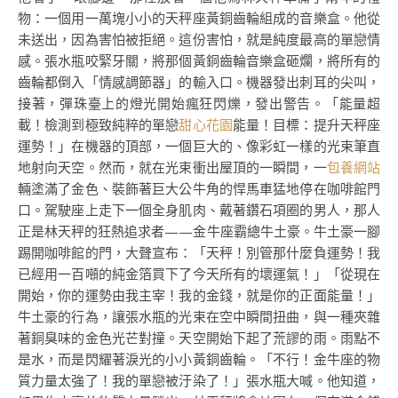
物：一個用一萬塊小小的天秤座黃銅齒輪組成的音樂盒。他從
未送出，因為害怕被拒絕。這份害怕，就是純度最高的單戀情
感。張水瓶咬緊牙關，將那個黃銅齒輪音樂盒砸爛，將所有的
齒輪都倒入「情感調節器」的輸入口。機器發出刺耳的尖叫，
接著，彈珠臺上的燈光開始瘋狂閃爍，發出警告。「能量超
載！檢測到極致純粹的單戀
甜心花園
能量！目標：提升天秤座
運勢！」在機器的頂部，一個巨大的、像彩虹一樣的光束筆直
地射向天空。然而，就在光束衝出屋頂的一瞬間，一
包養網站
輛塗滿了金色、裝飾著巨大公牛角的悍馬車猛地停在咖啡館門
口。駕駛座上走下一個全身肌肉、戴著鑽石項圈的男人，那人
正是林天秤的狂熱追求者——金牛座霸總牛土豪。牛土豪一腳
踢開咖啡館的門，大聲宣布：「天秤！別管那什麼負運勢！我
已經用一百噸的純金箔買下了今天所有的壞運氣！」「從現在
開始，你的運勢由我主宰！我的金錢，就是你的正面能量！」
牛土豪的行為，讓張水瓶的光束在空中瞬間扭曲，與一種夾雜
著銅臭味的金色光芒對撞。天空開始下起了荒謬的雨。雨點不
是水，而是閃耀著淚光的小小黃銅齒輪。「不行！金牛座的物
質力量太強了！我的單戀被汙染了！」張水瓶大喊。他知道，