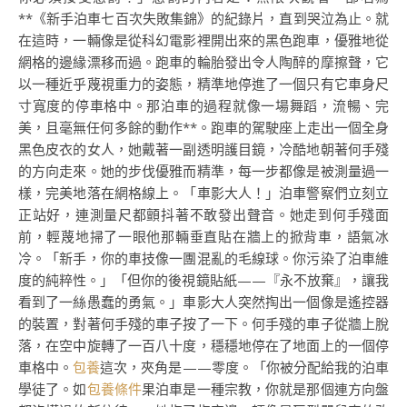
**《新手泊車七百次失敗集錦》的紀錄片，直到哭泣為止。就
在這時，一輛像是從科幻電影裡開出來的黑色跑車，優雅地從
網格的邊緣漂移而過。跑車的輪胎發出令人陶醉的摩擦聲，它
以一種近乎蔑視重力的姿態，精準地停進了一個只有它車身尺
寸寬度的停車格中。那泊車的過程就像一場舞蹈，流暢、完
美，且毫無任何多餘的動作**。跑車的駕駛座上走出一個全身
黑色皮衣的女人，她戴著一副透明護目鏡，冷酷地朝著何手殘
的方向走來。她的步伐優雅而精準，每一步都像是被測量過一
樣，完美地落在網格線上。「車影大人！」泊車警察們立刻立
正站好，連測量尺都顫抖著不敢發出聲音。她走到何手殘面
前，輕蔑地掃了一眼他那輛垂直貼在牆上的掀背車，語氣冰
冷。「新手，你的車技像一團混亂的毛線球。你污染了泊車維
度的純粹性。」「但你的後視鏡貼紙——『永不放棄』，讓我
看到了一絲愚蠢的勇氣。」車影大人突然掏出一個像是遙控器
的裝置，對著何手殘的車子按了一下。何手殘的車子從牆上脫
落，在空中旋轉了一百八十度，穩穩地停在了地面上的一個停
車格中。
包養
這次，夾角是——零度。「你被分配給我的泊車
學徒了。如
包養條件
果泊車是一種宗教，你就是那個連方向盤