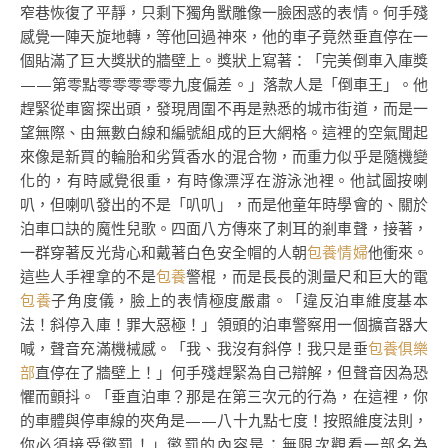
窄巷恢復了平靜，只剩下獨角獸雕像一臉困惑的表情。何手殘
感覺一陣天旋地轉，等他回過神來，他的車子竟然垂直停在一
個貼滿了巨大獎狀的牆壁上。獎狀上寫著：「完美倒車入庫獎
——第零點零零零零零九度偏差。」落款人是「倒車王」。他
趕緊從車窗探出頭，發現周圍不再是熟悉的城市街道，而是一
望無際、由無數白線和編號組成的巨大網格。這裡的空氣聞起
來像是新買的輪胎和劣質香水的混合物，而重力似乎是隨機變
化的，有時感覺很重，有時像漂浮在游泳池裡。他試圖按喇
叭，但喇叭發出的不是「叭叭」，而是他童年時學會的、關於
泊車口訣的魔性兒歌。四面八方傳來了刺耳的剎車聲，接著，
一群穿著反光背心和戴著白色安全帽的人朝
包養情婦
他衝來。
這些人手裡拿的不是
包養
警棍，而是長長的測量尺和巨大的電
包養
子角度儀，臉上的表情極度嚴肅。「違反泊車維度基本
法！斜停入庫！罪大惡極！」領頭的泊車警察用一個擴音器大
喊，聲音充滿機械感。「我、我沒有斜停！我只是垂
包養俱樂
部
直停在了牆壁上！」何手殘趕緊為自己辯解，但聲音因為恐
懼而顫抖。「垂直泊車？那是在第三次元的行為，在這裡，你
的車體與停車線的夾角是——八十九點七度！按照維度法則，
你必須接受懲罰！」懲罰的內容是：無限次觀看一部名為