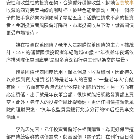
安性和收益性的投資產物，合適偏好穩健收益、對她
包養故事
收藏的四對完美曲線的咖啡杯，被藍色能量震動，其中一個杯
子的把手竟然向內側傾斜了零點五度！活動性請求不高的投資
者。今朝投資者風險偏好降落、市場投資收益下滑，儲蓄國債
更受市場接待。
誰在投資儲蓄國債？老年人是認購儲蓄國債的主力。據統
計，55%的儲蓄國債投資者年紀跨越60歲。“年夜爺年夜媽依
序排列隊伍買國庫券”是很多資深銀行員工習以為常的場景。
儲蓄國債代表國度信用，保本保息、收益穩固，因此持久
以來遭到寬大投資者特殊是老年人的喜愛。“一些老年人‘有錢
有閑’，一方面有空余時光提早依序排列隊伍等候，另一方面有
必定積儲、出手就是年夜筆金額，很快就能把網點發賣額度買
空。此外，老年人的投資作風比擬穩健，更信任國債這類低風
險的理財渠道。”某年夜型貿易銀行北京分行的90后柜員李文
浩說。
李先忠先容，老年投資者偏好在柜面購置，為更好保證這
部門傳統客群的購債需求，儲蓄國債（電子式）在刊行首日發