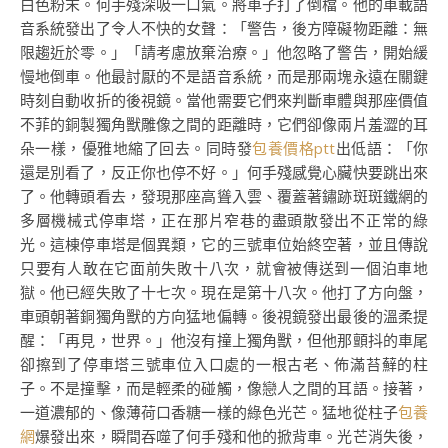
白色粉末。何手殘深吸一口氣。將車子打了倒檔。他的車載語
音系統發出了令人不快的女聲：「警告，後方障礙物距離：無
限趨近於零。」「請考慮放棄治療。」他忽略了警告，開始緩
慢地倒車。他最討厭的不是語音系統，而是那兩塊永遠在關鍵
時刻自動收折的後視鏡。當他需要它們來判斷車體與那座價值
不菲的銅製獨角獸雕像之間的距離時，它們卻像兩片羞澀的耳
朵一樣，優雅地縮了回去。同時發
包養價格ptt
出低語：「你
還是別看了，反正你也停不好。」何手殘感覺心臟快要跳出來
了。他轉頭看去，發現那座高聳入雲、覆蓋著鏽跡斑斑鐵網的
多層機械式停車塔，正在那片窄巷的盡頭散發出不正常的綠
光。這棟停車塔是個異類，它的三號車位始終空著，並且傳說
只要有人敢在它面前失敗十八次，就會被傳送到一個泊車地
獄。他已經失敗了十七次。現在是第十八次。他打了方向盤，
車頭朝著銅獨角獸的方向猛地偏轉。後視鏡發出最後的溫柔提
醒：「再見，世界。」他沒有撞上獨角獸，但他那顫抖的車尾
卻擦到了停車塔三號車位入口處的一根古老、佈滿苔蘚的柱
子。不是撞擊，而是輕柔的碰觸，像戀人之間的耳語。接著，
一道濃郁的、像薄荷口香糖一樣的綠色光芒。猛地從柱子
包養
網
爆發出來，瞬間吞噬了何手殘和他的掀背車。光芒消失後，