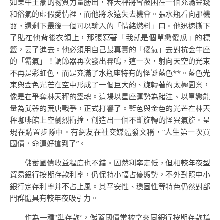
如果牛土豪的物質力量勝出，林天秤將會被困在一個充滿金錢
和俗氣的虛假愛情裡，而他將永遠失去機會。張水瓶看向那機
器，還剩下最後一個可以輸入的「情緒燃料」口。他迅速撕下
了貼在他背後衣領上，那張寫著「我就是個單戀傻瓜」的標
籤，丟了進去。他必須用自己最真實的「傻氣」去對抗金牛座
的「霸氣」！調節器再次發出轟鳴，這一次，射向天空的光束
不再是彩虹色，而是充滿了水瓶座特有的怪誕藍色**。藍色光
束與金色光芒在空中形成了一個巨大的、旋轉著的太極圖案，
像是在爭奪林天秤的靈魂。這場以星座運勢為賭注、以單戀能
量為武器的荒唐戰爭，正式打響了。藍色與金色的光芒在林天
秤咖啡館上空劇烈衝撞，創造出一個不斷旋轉的怪異氣旋。呈
現在購置步隊中。有網友在社交媒體發文稱，“人生第一次買
國債，命運好搶到了”。
儲蓄國債收益程度也不錯。固然利率走低，但相較年夜型
貿易銀行按期存款利率，仍保持小幅占優態勢，不外對照中小
銀行定存利率并不占上風。其平安性、穩固性等特色仍然對部
門群體具有較年夜吸引力。
作為一種“準存款”，儲蓄國債常被拿來同銀行按期存款尷