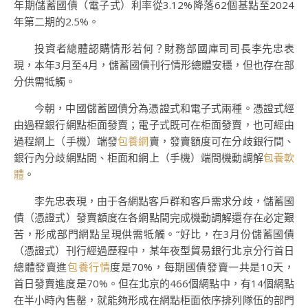
年期儲蓄國債（電子式）利率從3.12%降落62個基點至2024
年第二期的2.5%。
投資者總體認購情形若何？財務部國庫司司長李先忠表
現，本年3月至4月，儲蓄國債刊行情形總體安穩，但也存在部
分供需牴觸。
今朝，中國儲蓄國債分為憑證式和電子式兩種。憑證式經
由過程銀行網點柜面發賣；電子式既可在柜面發賣，也可經由
過程網上（手機）端發
包養網
賣，發賣額度可在分歧銀行間、
銀行內分歧網點間、柜面和網上（手機）端間機動調解
包養軟
體
。
李先忠表現，由于各網點客戶群和客戶需求分歧，儲蓄國
債（憑證式）發賣額度在各網點間完成機動調解還存在必定艱
苦，形成部門網點呈現供需牴觸。“好比，在3月份儲蓄國債
（憑證式）刊行經過歷程中，某年夜型貿易銀行北京分行首日
總體發賣進
包養行情
度是70%，每期國債發賣一共是10天，
首日發賣進度是70%。但在北京的466個網點中，有14個網點
在半小時內售罄，就能夠形成在網點柜面依序排列隊伍的部門