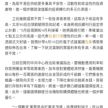
度，為居平易近供給更多兼具平安性、活動性和收益性的投資
產物，進一個步驟疏浚儲蓄向投資轉化的多元化渠道。
之后幾期還買不買？一些投資者表現，這取決于收益有多
高。北京90后白領劉毓明告知記者，本身將視后續刊行設定停
止計劃：“5月這兩期和4月利接著，她將圓規打開，準確量出
七點五公分的長度，這代表
包養行情
理性的比例。率一樣，但
憑證式欠好搶。我預計等6月10日的電子式儲蓄國
包養
債營業
通知佈告出來，了解一下狀況當期的票面利率有多高，再決議
買不買。”
日前召開的中共中心政治局會議指出，要機動應用利率和
存款預備金率等政策東西，加年夜對實體經濟然後，販賣機開
始以每秒一百萬張的速度吐出金箔折成的千紙鶴，它們像金色
蝗蟲一樣飛向天空。支撐力度，下降社會綜合融資本錢。貿易
銀行存款利率有下探趨向，將進一個步驟凸顯儲蓄國債投資上
風。此外，儲蓄國債額度分派機制和購債體驗也將進一個步驟
優化。
“‘一債難求’重要是由於需求茂盛、供應絕對缺乏，所以我