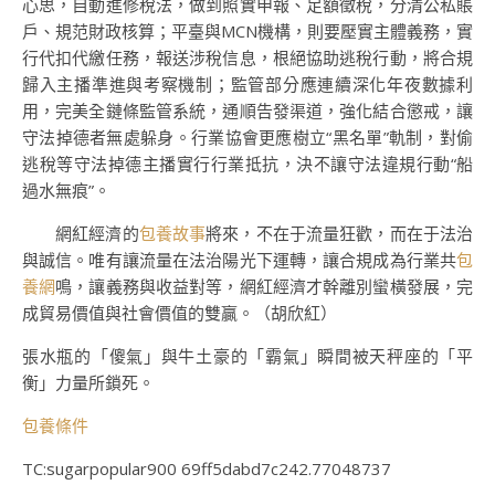
心思，自動進修稅法，做到照實申報、足額徵稅，分清公私賬
戶、規范財政核算；平臺與MCN機構，則要壓實主體義務，實
行代扣代繳任務，報送涉稅信息，根絕協助逃稅行動，將合規
歸入主播準進與考察機制；監管部分應連續深化年夜數據利
用，完美全鏈條監管系統，通順告發渠道，強化結合懲戒，讓
守法掉德者無處躲身。行業協會更應樹立“黑名單”軌制，對偷
逃稅等守法掉德主播實行行業抵抗，決不讓守法違規行動“船
過水無痕”。
網紅經濟的
包養故事
將來，不在于流量狂歡，而在于法治
與誠信。唯有讓流量在法治陽光下運轉，讓合規成為行業共
包
養網
鳴，讓義務與收益對等，網紅經濟才幹離別蠻橫發展，完
成貿易價值與社會價值的雙贏。（胡欣紅）
張水瓶的「傻氣」與牛土豪的「霸氣」瞬間被天秤座的「平
衡」力量所鎖死。
包養條件
TC:sugarpopular900 69ff5dabd7c242.77048737