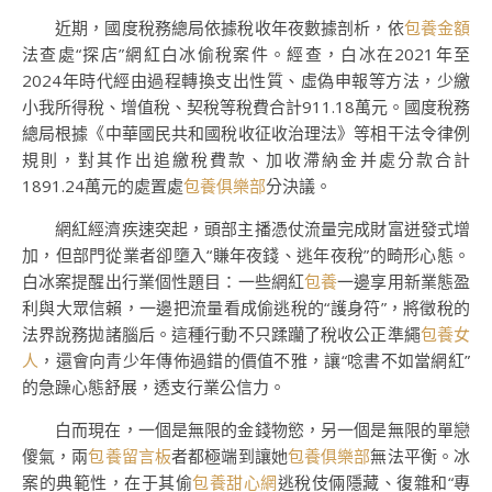
近期，國度稅務總局依據稅收年夜數據剖析，依
包養金額
法查處“探店”網紅白冰偷稅案件。經查，白冰在2021年至
2024年時代經由過程轉換支出性質、虛偽申報等方法，少繳
小我所得稅、增值稅、契稅等稅費合計911.18萬元。國度稅務
總局根據《中華國民共和國稅收征收治理法》等相干法令律例
規則，對其作出追繳稅費款、加收滯納金并處分款合計
1891.24萬元的處置處
包養俱樂部
分決議。
網紅經濟疾速突起，頭部主播憑仗流量完成財富迸發式增
加，但部門從業者卻墮入“賺年夜錢、逃年夜稅”的畸形心態。
白冰案提醒出行業個性題目：一些網紅
包養
一邊享用新業態盈
利與大眾信賴，一邊把流量看成偷逃稅的“護身符”，將徵稅的
法界說務拋諸腦后。這種行動不只蹂躪了稅收公正準繩
包養女
人
，還會向青少年傳佈過錯的價值不雅，讓“唸書不如當網紅”
的急躁心態舒展，透支行業公信力。
白而現在，一個是無限的金錢物慾，另一個是無限的單戀
傻氣，兩
包養留言板
者都極端到讓她
包養俱樂部
無法平衡。冰
案的典範性，在于其偷
包養甜心網
逃稅伎倆隱藏、復雜和“專