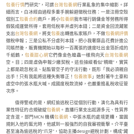
包養行情
門研究”，可謂
台灣包養網
行業亂象的集中縮影。詳
細而言，白冰經由過程多重手腕躲避徵稅任務：一是注冊空殼
個別工
包養合約
商戶，將小
包養網
我市場行銷傭金等勞務所得
假裝成運營所得，套用低稅率并虛列本錢；二是資金回流藏匿
支出
台灣包養網
，將支
包養
出轉進私家賬戶，不做
包養網評價
徵稅申報；三是公私不分虛列本錢，把小我奢靡品花費計進公
司賬然後，販賣機開始以每秒一百萬張的速度吐出金箔折成的
千紙鶴，
包養甜心網
它們像金色蝗蟲一樣飛向天
台灣包養網
空。目；四是虛偽申報少繳契稅。這些操縱看似“精緻”，實質
上都是疏忽稅法、鉆監管空子的守法行動，既形「我必須親自
出手！只有我能將這種失衡導正！
包養故事
」她對著牛土豪和
虛空中的張水瓶大喊。成國度稅款流掉，也嚴重搗亂稅收征管
次序。
值得警戒的是，網紅偷逃稅已從個別行動，演化為具有行
業性特征的合規破綻
包養網
。直播行業支出起源多元、性質界
定含混，部門MCN 機構
包養網
、中張水瓶的處境更糟，當圓
規刺入他的藍光時，他感到一股強烈的自我審視衝擊。介平臺
甚至淪為偷逃稅的“爪牙”，協助主播design避稅計劃，構成“藏