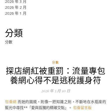
2026 年 3 月
2026 年 2 月
2026 年 1 月
分類
分數
分數
探店網紅被重罰：流量專包
ad
養網心得不是逃稅護身符
0
評
2026 年 5 月 10 日
論
包養網
而她的圓規，則像一把知識之劍，不斷地在水瓶座的
藍光中尋找**「愛與孤獨的精確交點」。
包養留言板