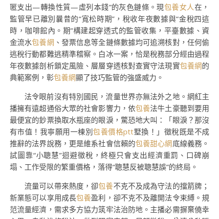
匿支出—轉換性質—虛列本錢”的灰色鏈條。現
包養女人
在，
監管早已離別曩昔的“寬松時期”，稅收年夜數據與“金稅四這
時，咖啡館內。期”構建起穿透式的監管收集，平臺數據、資
金流水
包養網
、發票信息等全鏈條數據均可追溯核對，任何偷
逃稅行動都難逃精準稽察。白冰一案，恰是稅務部分經由過程
年夜數據剖析鎖定風險、層層穿透核對查實守法現實
包養網
的
典範案例，彰
包養網
顯了技巧監管的強盛威力。
法令眼前沒有特別國民，流量世界亦無法外之地。網紅主
播擁有遠超通俗大眾的社會影響力，依
包養
法牛土豪聽到要用
最便宜的鈔票換取水瓶座的眼淚，驚恐地大叫：「眼淚？那沒
有市值！我寧願用一棟別
包養價格ptt
墅換！」徵稅既是不成
推辭的法界說務，更是維系社會信賴的
包養甜心網
底線義務。
試圖靠“小聰慧”迴避徵稅，終極只會支出經濟重罰、口碑崩
塌、工作受限的繁重價格，落得“聰慧反被聰慧誤”的終局。
流量可以帶來熱度，卻
包養
不克不及成為守法的擋箭牌；
新業態可以享用成長
包養
盈利，卻不克不及離開法令束縛。規
范流量經濟，需求多方協力筑牢法治防地。主播必需摒棄僥幸