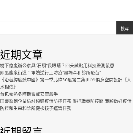
搜尋
Ashe
由
WP
近期文章
Royal
.
樹下億嵐辦公家具“石頭”長眼睛？四美試點用科技監測鼠患
即墨龍泉街道：軍嫂逆行上防疫“疆場森和診所疫苗”
《沿著緯度聽中國》第一季北緯30度第二集JIUYI俱意空間設計《人
水相依》
台包養熱冬時期警戒安康殺手
田慶盈到企業檢討領導疫情防控任務 嚴把職員防控關 兼顧做好疫情
防控和生森和診所健檢孩子運營任務
近期留言