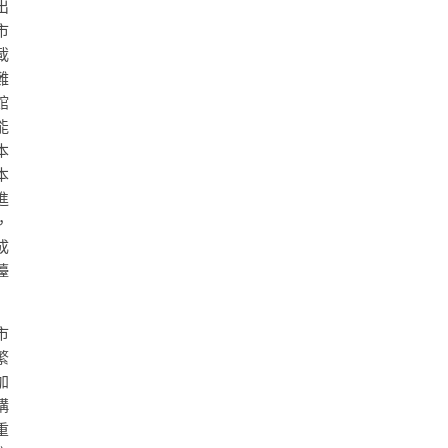
出
市
載
難
館
能
本
本
進
，
成
檯
市
繁
加
構
重