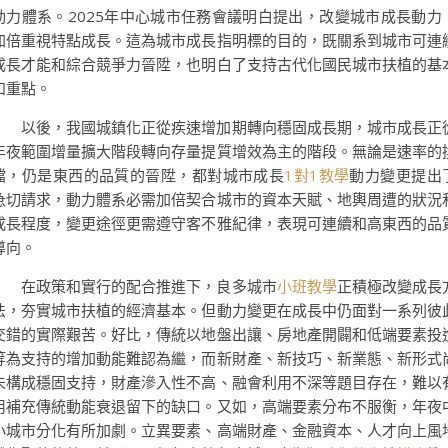
動力體系。2025年中心城市任務會議明白提出，改變城市成長動力
加倍重視特點成長。這為城市成長指明標的目的，既關系到城市可連
成長才能和綜合競爭力晉陞，也明白了支持古代化國民城市扶植的基
和重點。
以後，我國城鎮化正從疾速增加期轉向穩固成長期，城市成長正
年夜範圍增量擴大階段轉向存量提質增效為主的階段。無論是速率的
擋，仍是東西的品質的晉陞，都對城市成長
1對1教學
動力變更提出
急切請求，動力體系必需加倍契合城市的資本天賦、地輿周遭的狀況
成長程度，變更途徑更需遵守客不雅紀律，表現可連續和高東西的品
導向。
在政策和實行的配合推進下，良多城市
小班教學
正積極改變成長
法，夯實城市扶植的經濟基本。但動力變更在成長中仍面對一系列彼
交錯的實際艱苦。好比，傳統以地盤出讓、房地產開闢和低端要素投
等為支持的增加動能難認為繼，而新財產、新技巧、新業態、新形式
未構成穩固支持，財產滲入性不高、融會利用不深等題目存在，難以
用補充傳統動能衰退留下的缺口。又如，高端要素分布不服衡，年夜
小城市分化有所加劇。立異要素、高端財產、金融資本、人才向上風