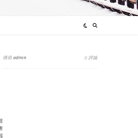
通過
admin
0 評論
經
害
弱