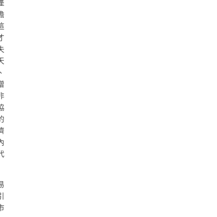
產
擔
這
才
失
天
、
增
非
協
的
濟
內
代
易
引
市