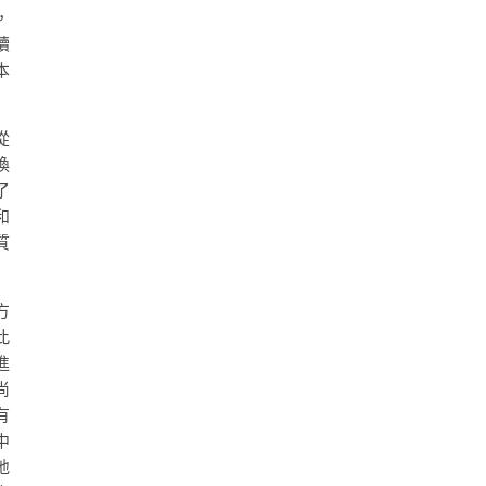
，
續
本
從
換
了
和
質
方
此
進
尚
有
中
地