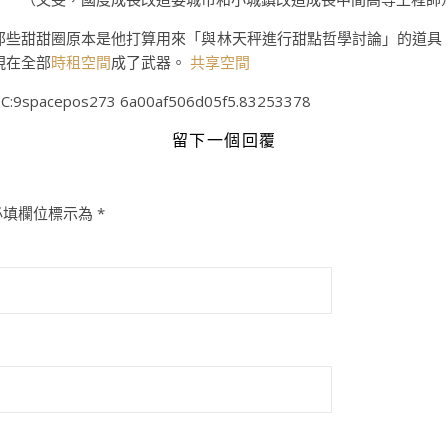
那些甜甜圈原本是他打算用來「與林天秤進行甜點哲學討論」的道具
現在全部
時租空間
成了武器。
共享空間
C:9spacepos273 6a00af506d05f5.83253378
留下一個回覆
必填欄位標示為
*