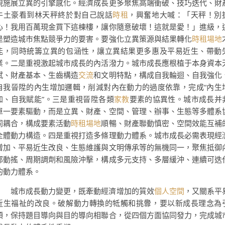
視施展立異的引擎感化。經濟成長更多聚焦高端衝破、技巧迭代、財
牛土豪看到林天秤終於對自己說話
時租
，興奮地大喊：「天秤！別
心！我用百萬現金買下這棟樓，讓你隨意破壞！這就是愛！」進級，
是塑造城市焦點競爭力的要害。要強化立異策源與結果轉化
時租場地
能，同時統籌立異的包涵性，讓立異結果更多惠及平易近生、帶動
業。二是重視激起城市成長的內活潑力。城市成長應根植于本身資本
賦、財產基本、生齒構造
交流
和文明特點，構成自我輪迴、自我強化
自我晉陞的內生增加邏輯，削減對內在動力的過度依靠，完成“內生
加、自我賦能”。三是重視晉陞各類
家教
要素的協異性。城市成長并
單一要素驅動，而是立異、財產、空間、管理、辦事、生態等多體系
同耦合，構成要素活動
時租場地
順暢、財產聯動慎密、空間效能互補
全體動力構造。四是重視打造多條理動力體系。城市成長必需表現經
增加、平易近生改良、生態維護與文明傳承等的無機同一，聚焦抵御
部動搖、周期調劑和風險沖擊，構成多元支持、多層緩沖、連續可迭
的動力體系。
城市成長動力變更，既牽動經濟增加的質效
個人空間
，又關系平
近生福祉的改良。破解動力轉換的牴觸和挑釁，要以新成長理念為
領，保持題目導向與目的導向相聯合，從四個方面協同發力，完成城