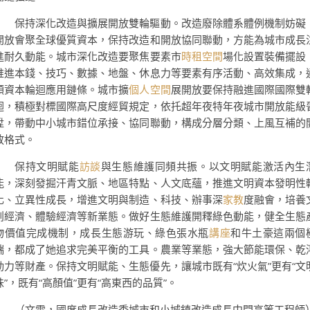
保持深化改造與擴展開放雙輪驅動。改造廢除體系體例機制妨礙
開放會聚全球優質資本，保持改造和開放協同聯動，方能為城市成長
進耐久動能。城市深化改造要聚焦要素市
時租空間
場化設置裝備擺設
推進本錢、技巧、數據、地盤、休息力等要素有序活動、高效集成，
順資本輪迴應用鏈條。城市擴
個人空間
展開放要保持融進國際國際雙
迴，積極對標國際高尺度經貿規定，依托超年夜特年夜城市開放能級
陞，帶動中小城市錯位承接、協同聯動，構成分層分類、上風互補的
放格式。
保持文明賦能
訪談
與生態維護同頻共振。以文明賦能激活內生
能，深刻發掘汗青文脈、地區特點、人文底蘊，推進文明資本發明性
化、立異性成長，增進文明與制造、科技、辦事深
家教
度融會，培養
創經濟、體驗經濟等新業態。做好生態維護開釋綠色動能，健全生態
物價值完成機制，成長生態游玩、綠色張水瓶
講座
和牛土豪這兩個
端，都成了她追求完美平衡的工具。農業等業態，強大節能環保、乾
動力等財產。保持文明賦能、生態優先，讓城市既有“炊火氣”更有“文
味”，既有“高顏值”更有“高東西的品質”。
（
文雯，
國度成長改造委城市和小城鎮改造成長中間高等工程師