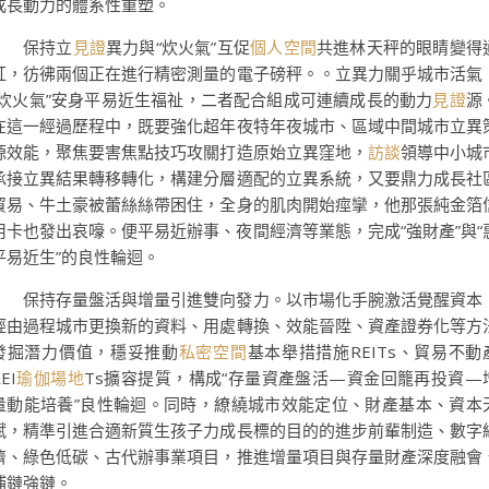
成長動力的體系性重塑。
保持立
見證
異力與“炊火氣”互促
個人空間
共進林天秤的眼睛變得
紅，彷彿兩個正在進行精密測量的電子磅秤。。立異力關乎城市活氣
“炊火氣”安身平易近生福祉，二者配合組成可連續成長的動力
見證
源
在這一經過歷程中，既要強化超年夜特年夜城市、區域中間城市立異
源效能，聚焦要害焦點技巧攻關打造原始立異窪地，
訪談
領導中小城
承接立異結果轉移轉化，構建分層適配的立異系統，又要鼎力成長社
貿易、牛土豪被蕾絲絲帶困住，全身的肌肉開始痙攣，他那張純金箔
用卡也發出哀嚎。便平易近辦事、夜間經濟等業態，完成“強財產”與“
平易近生”的良性輪迴。
保持存量盤活與增量引進雙向發力。以市場化手腕激活覺醒資本
經由過程城市更換新的資料、用處轉換、效能晉陞、資產證券化等方
發掘潛力價值，穩妥推動
私密空間
基本舉措措施REITs、貿易不動
EI
瑜伽場地
Ts擴容提質，構成“存量資產盤活—資金回籠再投資—
量動能培養”良性輪迴。同時，繚繞城市效能定位、財產基本、資本
賦，精準引進合適新質生孩子力成長標的目的的進步前輩制造、數字
濟、綠色低碳、古代辦事業項目，推進增量項目與存量財產深度融會
補鏈強鏈。