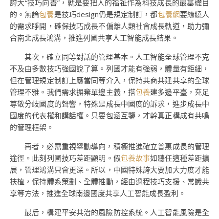
誇大“技巧向善”，就是要把人的福祉作為科技成長的最基礎目
的。無論
包養
是技巧design仍是規定制訂，都
包養網
要繚繞人
的需求睜開，確保技巧成長不偏離人類社會成長軌道，助力彌
合南北成長鴻溝，推進列國共享人工智能成長結果。
其次，確立同等對話的管理基本。人工智能全球管理不克
不及由多數技巧強國說了算。列國才能有強弱，體量有鉅細，
但在管理規定制訂上應當同等介入，保持共商共建共享的全球
管理不雅。我們需求摒棄單邊主義，搭
包養
建多邊平臺，充足
尊敬分歧國度的聲響，特殊是成長中國度的訴求，進步成長中
國度的代表權和講話權。只要包涵互鑒，才幹真正構成有共鳴
的管理框架。
再者，必需重視舉動導向，積極推進確立普惠成長的管理
途徑。此刻列國技巧差距顯明。假
包養故事
如聽任這種差距擴
展，管理鴻溝只會更深。所以，中國特殊誇大要加大力度才能
扶植，保持體系策劃、全體推動，經由過程技巧支援、常識共
享等方法，推進全球南邊國度共享人工智能成長盈利。
最后，構建平安共治的風險防控系統。人工智能風險是全