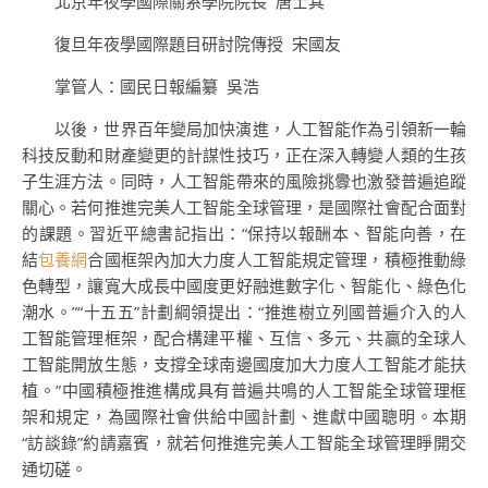
北京年夜學國際關系學院院長 唐士其
復旦年夜學國際題目研討院傳授 宋國友
掌管人：國民日報編纂 吳浩
以後，世界百年變局加快演進，人工智能作為引領新一輪
科技反動和財產變更的計謀性技巧，正在深入轉變人類的生孩
子生涯方法。同時，人工智能帶來的風險挑釁也激發普遍追蹤
關心。若何推進完美人工智能全球管理，是國際社會配合面對
的課題。習近平總書記指出：“保持以報酬本、智能向善，在
結
包養網
合國框架內加大力度人工智能規定管理，積極推動綠
色轉型，讓寬大成長中國度更好融進數字化、智能化、綠色化
潮水。”“十五五”計劃綱領提出：“推進樹立列國普遍介入的人
工智能管理框架，配合構建平權、互信、多元、共贏的全球人
工智能開放生態，支撐全球南邊國度加大力度人工智能才能扶
植。”中國積極推進構成具有普遍共鳴的人工智能全球管理框
架和規定，為國際社會供給中國計劃、進獻中國聰明。本期
“訪談錄”約請嘉賓，就若何推進完美人工智能全球管理睜開交
通切磋。