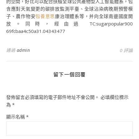
的空間，好比可以配合扶植全球公共產物型人工智能體系，包
含應對天氣變更的碳排放監測平臺、全球沾染病晚期預警模
子、農作物安
包養意思
康治理體系等，并向全球南邊國度開
放。同時，經由過 TC:sugarpopular900
69fcbaa4c50a31.04343477
通過
admin
0 評論
留下一個回覆
發佈留言必須填寫的電子郵件地址不會公開。
必填欄位標示
為
*
顯示名稱
*