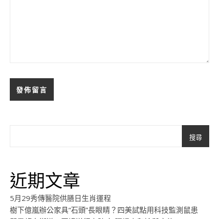
搜尋
近期文章
5月29秀傳醫院供膳日生肖運程
樹下億嵐辦公家具“石頭”長眼睛？四美試點用科技監測鼠患