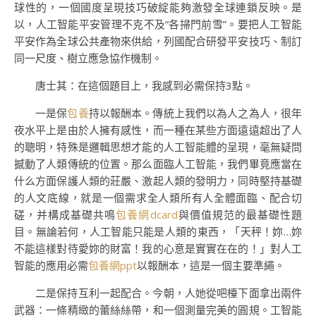
球性的，一個國度呈現技巧破綻能夠激發全球連鎖反映。是
以，人工智能平安管理不克不及“各掃門前雪”。要把人工智能
平安作為全球公共產物來供給，列國配合研發平安技巧、制訂
同一尺度、樹立應急協作機制。
唐士其：在這個題目上，我感到必需保持3點。
一是保
包養
持以報酬本。傳統上我們以為人之為人，很年
夜水平上是由於人擁有感性，而一種在某些方面遠遠超出了人
的聰明，特殊是邏輯思想才能的人工智能體的呈現，毫無疑問
撼動了人類傳統的位置。那么面臨人工智能，我們畢竟應當在
什么方面保護人類的莊嚴、激起人類的發明力，同時堅持基礎
的人文底線，就是一個需求全人類所有人全體面臨、配合切
磋，并構成基礎共鳴
包養網dcard
與價值規范的最基礎性題
目。無論若何，人工智能只能是人類的東西，「天秤！妳…妳
不能這樣對待愛妳的財富！我的心意是實實在在的！」對人工
智能的應用必需
包養網ppt
以報酬本，這是一個主要準繩。
二是保持互利一起配合。今朝，人她從吧檯下面拿出兩件
武器：一條精緻的蕾絲絲帶，和一個測量完美的圓規。工智能