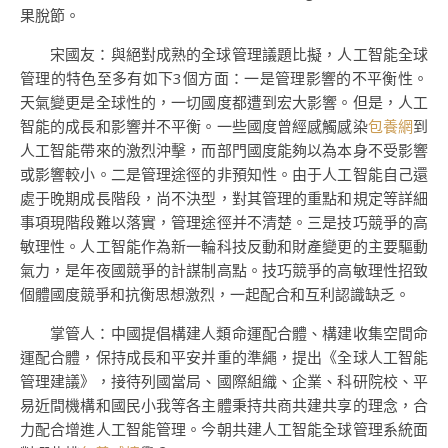
果脫節。
宋國友：與絕對成熟的全球管理議題比擬，人工智能全球
管理的特色至多有如下3個方面：一是管理影響的不平衡性。
天氣變更是全球性的，一切國度都遭到宏大影響。但是，人工
智能的成長和影響并不平衡。一些國度曾經感觸感染
包養網
到
人工智能帶來的激烈沖擊，而部門國度能夠以為本身不受影響
或影響較小。二是管理途徑的非預知性。由于人工智能自己還
處于晚期成長階段，尚不決型，對其管理的重點和規定等詳細
事項現階段難以落實，管理途徑并不清楚。三是技巧競爭的高
敏理性。人工智能作為新一輪科技反動和財產變更的主要驅動
氣力，是年夜國競爭的計謀制高點。技巧競爭的高敏理性招致
個體國度競爭和抗衡思想激烈，一起配合和互利認識缺乏。
掌管人：中國提倡構建人類命運配合體、構建收集空間命
運配合體，保持成長和平安并重的準繩，提出《全球人工智能
管理建議》，接待列國當局、國際組織、企業、科研院校、平
易近間機構和國民小我等各主體秉持共商共建共享的理念，合
力配合增進人工智能管理。今朝共建人工智能全球管理系統面