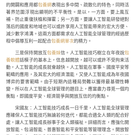
的開闢和應用都
包養網
表現出多中間、疏散化的特色，同時活
著界范圍浮現出顯明的不平衡性。是以，一方面，要上風互
補、防止重復扶植和揮霍；另一方面，要讓人工智能研發絕對
落后的國度和地域也可以或許享用人工智能帶來的宏大方便、
減少數字鴻溝。這兩方面都需求在人工智能全球管理的經過歷
程中倡導互利一起配合
包養網單次
的精力。
三是保持開放互
包養妹
信。人工智能技巧樹立在年夜說
包
養軟體
話模子的基本上，信息越開放，越可以或許不受拘束活
動，人工智能的成長就會越快。人工智能在軍事、國度平安等
範疇的應用，及其宏大的經濟潛能，又使人工智能成為年夜國
博弈的要害範疇。由于短期內這種局勢難以獲得最基礎性轉
變，所以在人工智能全球管理的題目上，應當盡力尋覓一個均
衡點，即國度平安、經濟競爭與開放互信的均衡點。
宋國友：人工智能技巧成長一日千里，人工智能全球管理
應確保人工智能技巧無論若何迭代，都能合適全人類的配合好
處，讓人工智能成長辦事于全人類福祉。詳細而言，應強化開
放智能、包涵智能、普惠智能和平安智能等管理理念。開放智