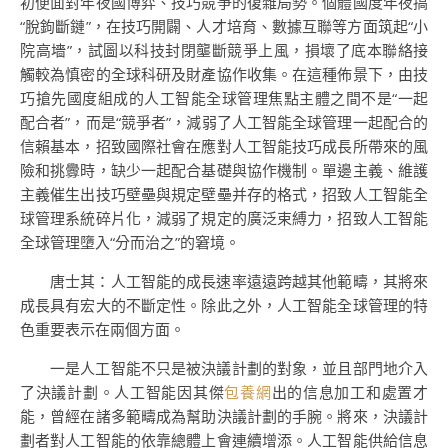
初便面對年夜國博弈、技巧競爭的復雜局勢。個體國度年夜搞
“脫鉤斷鏈”，在技巧開闢、人才培育、數據互聯等方面筑起“小
院高墻”，試圖以科技封閉壟斷競爭上風，損壞了底本聯絡接
觸較為慎密的全球科研及財產協作收集。在這種佈景下，由技
巧搶先國度組成的人工智能全球管理焦點主體之間不是“一起
配合者”，而是“競爭者”，減弱了人工智能全球管理一起配合的
信賴基本，招致國際社會在應對人工智能技巧成長所帶來的風
險和挑釁時，缺少一起配合基礎與協作機制。單邊主義、維護
主義催生出技巧壁壘與規定壁壘并存的格式，招致人工智能全
球管理系統碎片化，減弱了規定的廣泛束縛力，招致人工智能
全球管理墮入“分而治之”的窘境。
唐士其：人工智能的成長速率遠遠跨越其他範疇，其將來
成長具有宏大的不斷定性。除此之外，人工智能全球管理的特
色重要表示在兩個方面。
一是人工智能不只是被決議計劃的對象，並且部門地介入
了決議計劃。人工智能因其傑
包養網
出的信息加工和處置才
能，曾經在諸多範疇成為幫助決議計劃的手腕。將來，決議計
劃者對人工智能的依靠總體上會連續增添。人工智能供給信息