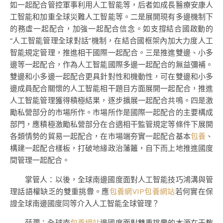
如一起配合管控軍事利用人工智能等，后者如成長醫療安康人
工智能和加重全球災難人工智能等。二是展開現有多邊機制下
的務虛一起配合，加強一起配合信念。如支撐結合國啟動的
“人工智能管理全球對話”機制，在結合國框架內加大力度人工
智能規定管理，推進相干國際一起配合。三是推進雙邊、小多
邊等一起配合，作為人工智能國際多邊一起配合的無益彌補。
雙邊和小多邊一起配合更具針對性和機動性，可在雙邊和小多
邊成員配合關懷的人工智能相干題目方面展開一起配合，推進
人工智能管理獲得積極結果，逐步擴展一起配合共鳴。四是激
勵私營部分的市場所作。市場所作是國際一起配合的主要構成
部門，應積極激勵私營部分在合適相干監管規定等條件下展開
各類情勢的貿易一起配合，在市場端夯實一起配合基本
包養
、
構建一起配合樣板，打破地緣政治藩籬，自下而上地推進國度
間管理一起配合。
掌管人：以後，全球南邊國度面對人工智能技巧鴻溝與管
理話語權缺乏的雙重挑釁。應
包養網VIP
包養網站
若何實在保
證全球南邊國度同等介入人工智能全球管理？
薛瀾：全球南
包養網站
邊國度面對雙重挑釁的本源在于教