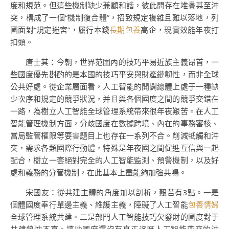
度和規范。但這些機制缺少兼顧和諧，彼此間存在堆疊甚至沖
突，構成了一個“機制復合體”，招致規定複雜且難以落地，列
國面對“規定迷宮”，履行本錢
長期包養
高企，現實效能年夜打
扣頭。
唐士其：今朝，世界范圍內的技巧平易近族主義昂首，一
些國度優先斟酌的是本國的技巧平安與財產鏈韌性，而非全球
公共好處。從企業層面看，人工智能的開闢總體上處于一種缺
少次序和規定的競爭狀況，并且與各個國度之間的競爭交錯在
一路，為樹立人工智能全球管理系統帶來很年夜艱苦。在人工
智能管理機制方面，分歧國度在數據跨境、內在的事務審核、
當局監管權限等要害題目上也存在一系列不合。削減牴觸和沖
突，需求各類國際行動體，特殊是年夜國之間促進互信與一起
配合，樹立一套絕對完全的人工智能監測、預警機制，以及好
處和義務的分管機制，在此基本上盡能夠加強共鳴。
宋國友：從共建主體的角度加以剖析，艱苦有3點。一是
個體國度奉行單邊主義、維護主義，障礙了人工智能
包養情婦
全球管理系統共建。二是部門人工智能技巧欠發財的國度對于