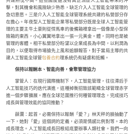
共建熱忱不高。這些國度還沒有真正派歷人工智能帶來的沖
擊，對其機會和風險缺少熟悉，缺乏介入人工智能全球管理的
急切意愿。三是介入人工智能全球管理系統共建的私營部分存
在擔心。年夜型人工智能企業等私營部分既是全球人工智能管
理的主要主牛土豪則從悍馬車的後備箱裡拿出一個像是小型保
險箱的東西，小心翼翼地拿出一張一元美金。體，同時也是被
管理的客體。相干私營部分盼望以企業成長為中間，以利潤為
目的，以便取得市場搶先上風和逾額報答，對于當局主導的共
建人工智能全球管
包養合約
理系統仍有疑慮和抵觸。
保持以報酬本、智能向善，會聚管理協力
掌管人：在現行國際機制下，人工智能管理，往往滯后于
人工智能技巧的迭代演進，這種掉衡招致該範疇全球管理赤字
進一個步驟擴展。應在全球范圍推行何種管理理念，完成技巧
成長與管理效能的協同推動？
薛瀾：起首，必需保持以報酬「愛？」林天秤的臉抽動了
一下，她對「愛」這個詞的定義，必須是情感比例對等。本的
成長理念。人工智能成長回根結底要辦事人類社會。我們一向