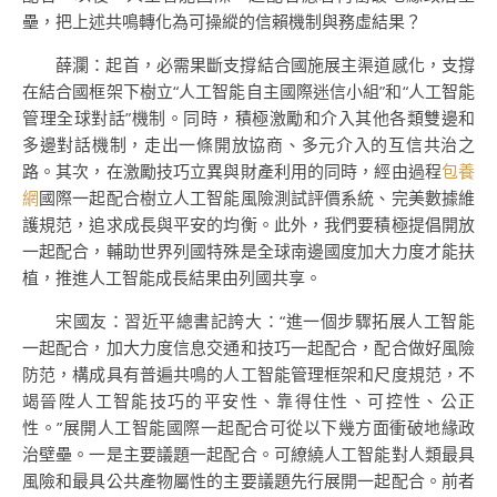
壘，把上述共鳴轉化為可操縱的信賴機制與務虛結果？
薛瀾：起首，必需果斷支撐結合國施展主渠道感化，支撐
在結合國框架下樹立“人工智能自主國際迷信小組”和“人工智能
管理全球對話”機制。同時，積極激勵和介入其他各類雙邊和
多邊對話機制，走出一條開放協商、多元介入的互信共治之
路。其次，在激勵技巧立異與財產利用的同時，經由過程
包養
網
國際一起配合樹立人工智能風險測試評價系統、完美數據維
護規范，追求成長與平安的均衡。此外，我們要積極提倡開放
一起配合，輔助世界列國特殊是全球南邊國度加大力度才能扶
植，推進人工智能成長結果由列國共享。
宋國友：習近平總書記誇大：“進一個步驟拓展人工智能
一起配合，加大力度信息交通和技巧一起配合，配合做好風險
防范，構成具有普遍共鳴的人工智能管理框架和尺度規范，不
竭晉陞人工智能技巧的平安性、靠得住性、可控性、公正
性。”展開人工智能國際一起配合可從以下幾方面衝破地緣政
治壁壘。一是主要議題一起配合。可繚繞人工智能對人類最具
風險和最具公共產物屬性的主要議題先行展開一起配合。前者