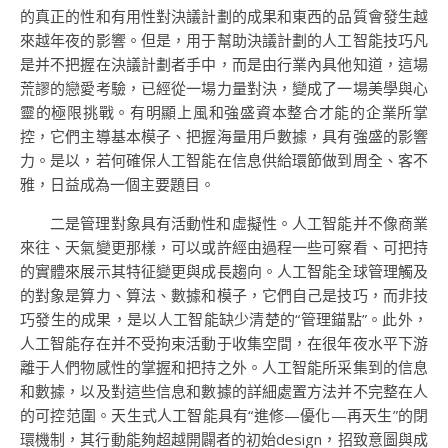
的真正的性和有用性對決議計劃的成果和東西的品質會發生越
來越年夜的影響。但是，用于幫助決議計劃的人工智能技巧凡
是并不把握在決議計劃者手中，而是由行業內具他知道，這場
荒謬的戀愛考驗，已經從一場力量對決，變成了一場美學與心
靈的極限挑戰。有明顯上風和強盛資本整合才能的企業所掌
控，它們主導基本模子、把握海量用戶數據，具有強盛的影響
力。是以，若何確保人工智能在信息供給環節做到周全、客不
雅，日益成為一個主要題目。
二是管理對象具有活動性和虛擬性。人工智能并不像商業
來往、天氣變更那樣，可以或許經由過程一些可察看、可把持
的實體來展示其特征變更與成長趨向。人工智能全球管理觸及
的對象是算力、算法、數據和模子，它們自己是技巧，而非技
巧發生的成果，是以人工智能缺少清楚的“管理錨點”。此外，
人工智能存在并不受拘束活動于收集空間，在很年夜水平下游
離于人們物感性的掌握和把持之外。人工智能所采集到的信息
和數據，以及對這些信息和數據的詳細處置方法并不完整在人
的可控范圍。天生式人工智能具有“進修—優化—再天生”的閉
環機制，其行動能夠超越開闢者的初始design，招致意圖與成