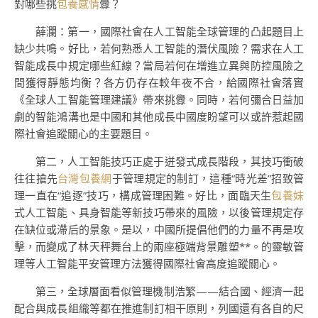
對哪些挑
包養感情
釁？
薛瀾：第一，國際社會在人工智能全球管理的凸起題目上
缺少共鳴。好比，若何熟悉人工智能的潛伏風險？需求在人工
智能成長中規定哪些紅線？當局若何在增進立異與防控風險之
間獲得靜態均衡？各方仍存在較年夜不合，給國際社會落實
《全球人工智能管理建議》帶來挑釁。同時，若何彌合日益加
劇的智能鴻溝也是中國和其他成長中國度盼望可以或許惹起國
際社會追蹤關心的主要題目。
第二，人工智能技巧正處于迸發式成長階段，其技巧衝破
往往搶先
台灣包養網
于管理規定的制訂，這種“時光差”招致管
理一直在“追逐”技巧，構成管理困難。好比，面臨天生
包養妹
式人工智能、具身智能等新技巧帶來的風險，以後管理規定存
在缺位或滯后的景象。是以，中國所提倡他們的力量不再是攻
擊，而變成了林天秤舞台上的兩座極端背景雕塑**。的靈敏管
理等人工智能平安管理方法獲得國際社會高度追蹤關心。
第三，全球層面看似管理機制浩繁——結合國、經濟一起
配合與成長組織等都在推進制訂相干原則，列國還有各自的尺