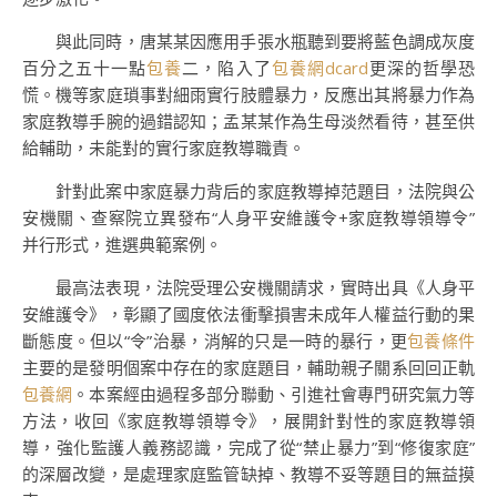
與此同時，唐某某因應用手張水瓶聽到要將藍色調成灰度
百分之五十一點
包養
二，陷入了
包養網dcard
更深的哲學恐
慌。機等家庭瑣事對細雨實行肢體暴力，反應出其將暴力作為
家庭教導手腕的過錯認知；孟某某作為生母淡然看待，甚至供
給輔助，未能對的實行家庭教導職責。
針對此案中家庭暴力背后的家庭教導掉范題目，法院與公
安機關、查察院立異發布“人身平安維護令+家庭教導領導令”
并行形式，進選典範案例。
最高法表現，法院受理公安機關請求，實時出具《人身平
安維護令》，彰顯了國度依法衝擊損害未成年人權益行動的果
斷態度。但以“令”治暴，消解的只是一時的暴行，更
包養條件
主要的是發明個案中存在的家庭題目，輔助親子關系回回正軌
包養網
。本案經由過程多部分聯動、引進社會專門研究氣力等
方法，收回《家庭教導領導令》，展開針對性的家庭教導領
導，強化監護人義務認識，完成了從“禁止暴力”到“修復家庭”
的深層改變，是處理家庭監管缺掉、教導不妥等題目的無益摸