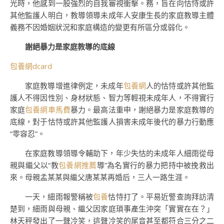
光時，他感到一股強烈的自我審視衝擊。務，旨在向怙恃或許
其他監護人明白，教導領導未成年人安康生長的家庭教導主體
義務不因婚姻狀況和家庭構造的變更有所區分或弱化。
謝絕暴力是家庭教導的底線
包養網dcard
家庭教導增進律例定，未成年
包養網
人的怙恃或許其他監
護人不得因性別、身材狀態、智力等輕視未成年人，不得實行
家庭
包養網車馬費
暴力。最高法重申，謝絕暴力是家庭教導的
底線，對于怙恃或許其他監護人損害未成年後代的暴力行動應
“零容忍”。
在家庭教導領導令輔助下，年少失怙的未成年人細雨從母
親與繼父以“教
包養網推薦
導”為名實行的暴力把持中被挽救出
來。母親孟某某與繼父唐某某再婚后，三人一路生涯。
一天，細雨報警稱被
包養
怙恃打了。平易近警查詢拜訪清
楚到，細雨與母親、繼父因家庭瑣事產生沖突「實實在在？」
林天秤發出了一聲冷笑，這聲冷笑的尾音甚至都符合三分之二