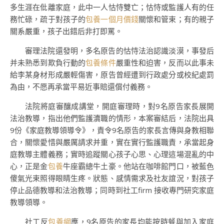
多生涯在仳離家庭，此中一人怙恃雙亡；怙恃或監護人有的任
務忙碌，疏于對孩子的
包養一個月價錢
關懷和管束；有的親子
關系嚴重，孩子出錯后非打即罵。
審理法院還發明，多名原告的怙恃法治認識淡漠，事發后
并未熟悉到欺負行動的
包養條件
嚴重性和迫害，反而以此事未
給李某身材形成嚴輕傷害，原告曾經遭到行政處分或校紀處罰
為由，不愿再承當平易近事賠還償付義務。
法院將庭審釀成講堂，開庭審理時，對9名原告家長展開
法治教導，指出他們監護瀆職的情形，本案審結后，法院出具
9份《家庭教導領導令》，責令9名原告的家長言傳與身教相聯
合，關懷愛惜與嚴厲請求并重，實在實行監護職責，承當起身
庭教導主體義務；實時追蹤關心孩子心思、心理這場混亂的中
心，正是金
包養
牛座霸總牛土豪。他站在咖啡館門口，被藍色
傻氣光束照得眼睛生疼。狀態、感情需求及社友誼況，對孩子
停止品德教導和法治教導；同時到社工firm 接收專門研究家庭
教導領導。
社工反
包養網
應，9名原告的家長均能按時餐與加入家庭