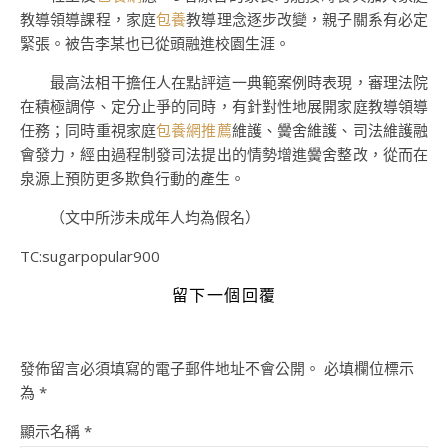
教導領導課程，家庭
包養
教導理念逐步改變，親子關系有必定
緊張。被告李某也已從頭融進校園生涯。
最高法相干擔任人在點評這一典範案例時表現，審理法院
在積極調停、定分止爭的同時，有針對性地展開家庭教導領導
任務；同時重視家庭
包養網推薦
維護、黌舍維護、司法維護融
會發力，經由過程制發司法提出的情勢增進黌舍整改，從而在
泉源上預防更多欺負行動的產生。
（文中所涉未成年人均為假名）
TC:sugarpopular900
留下一個回覆
發佈留言必須填寫的電子郵件地址不會公開。
必填欄位標示
為
*
顯示名稱
*