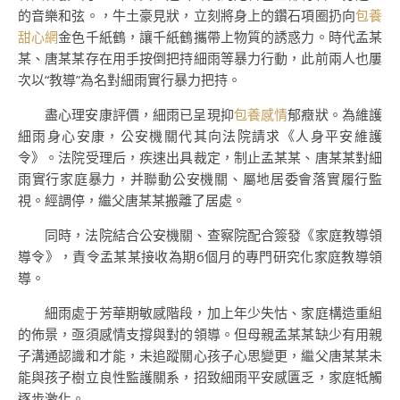
的音樂和弦。，牛土豪見狀，立刻將身上的鑽石項圈扔向
包養
甜心網
金色千紙鶴，讓千紙鶴攜帶上物質的誘惑力。時代孟某
某、唐某某存在用手按倒把持細雨等暴力行動，此前兩人也屢
次以“教導”為名對細雨實行暴力把持。
盡心理安康評價，細雨已呈現抑
包養感情
郁癥狀。為維護
細雨身心安康，公安機關代其向法院請求《人身平安維護
令》。法院受理后，疾速出具裁定，制止孟某某、唐某某對細
雨實行家庭暴力，并聯動公安機關、屬地居委會落實履行監
視。經調停，繼父唐某某搬離了居處。
同時，法院結合公安機關、查察院配合簽發《家庭教導領
導令》，責令孟某某接收為期6個月的專門研究化家庭教導領
導。
細雨處于芳華期敏感階段，加上年少失怙、家庭構造重組
的佈景，亟須感情支撐與對的領導。但母親孟某某缺少有用親
子溝通認識和才能，未追蹤關心孩子心思變更，繼父唐某某未
能與孩子樹立良性監護關系，招致細雨平安感匱乏，家庭牴觸
逐步激化。