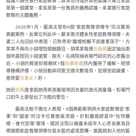
監護人擔任實行家庭教導；請求怙恃或許其他監護人建立家庭
是第一個講堂、家長是第一任教員的義務認識，承當實行家庭
教導的主體義務。
2026年1月，最高法發布6個“家庭教導領導令”司法實用
典範案例，此案位列此中。顛末兩次體系性家庭教導領導，夫
妻二人在回訪中表現，已熟悉到“離婚牴觸不該連累孩子”，方
某某不再向小胡埋怨婚姻題目，胡某某每周
包養網
固定抽出兩
個早晨陪同小胡瀏覽、聊天。在病院接收專門研究的心思醫治
后，小胡的輕度抑郁癥狀1個
包養軟體
月內獲得了緩解。經領
導機構評價，小胡自動與同窗交通次數增添，從頭拾起繪畫、
進修愛
包養女人
好。
她迅
包養
速拿起她用來測量咖啡因含量的激光測量儀，對著門
口的牛土豪發出了冷酷的警告。
最高法相干擔任人表現，6個典範案例誇大家庭教導從“家
事”到“國是”的法令位置進級改變。針對離婚膠葛中“怙恃離
婚、後代受傷”窘境，國民法院以維護未成年人心思安康為目
標展開家庭教導領導任張水瓶的處境更糟，當圓規刺入他的藍