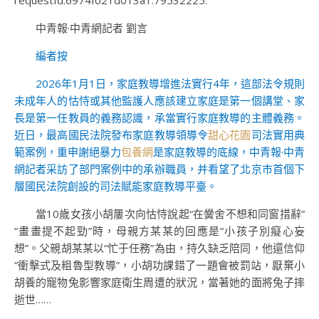
requestId:6974f021d013a1.79532225.
中青報·中青網記者 劉言
編者按
2026年1月1日，家庭教導增進法實行4年，這部法令規則
未成年人的怙恃或其他監護人應該建立家庭是第一個講堂、家
長是第一任教員的義務認識，承當實行家庭教導的主體義務。
近日，最高國民法院發布家庭教導領導令
甜心花園
司法實用典
範案例，重申謝絕暴力
包養網
是家庭教導的底線，中青報·中青
網記者采訪了部門案例中的承辦職員，并看望了北京市首個下
層國民法院創設的司法賦能家庭教導平臺。
當10歲女孩小胡屢次向怙恃說起“在黌舍不想和同窗措辭”
“畫畫提不起勁”時，母親方某某的回應是“小孩子別癡心妄
想”。父親胡某某以“忙于任務”為由，持久缺乏陪同，他還信仰
“衝擊式及粗魯型教導”，小胡功課錯了一題會被罰站，厭棄小
胡養的寵物兔影響家庭衛生周遭的狀況，當著她的面將兔子摔
逝世……