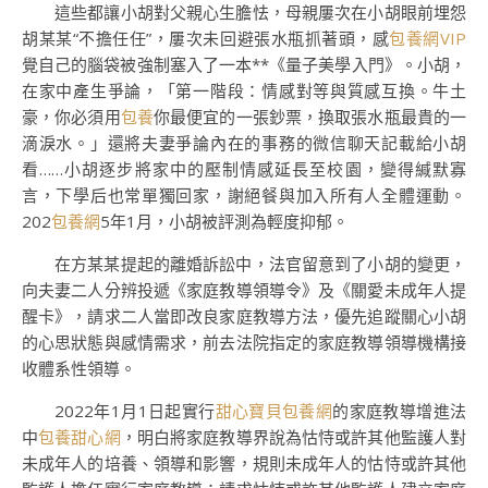
這些都讓小胡對父親心生膽怯，母親屢次在小胡眼前埋怨
胡某某“不擔任任”，屢次未回避張水瓶抓著頭，感
包養網VIP
覺自己的腦袋被強制塞入了一本**《量子美學入門》。小胡，
在家中產生爭論，「第一階段：情感對等與質感互換。牛土
豪，你必須用
包養
你最便宜的一張鈔票，換取張水瓶最貴的一
滴淚水。」還將夫妻爭論內在的事務的微信聊天記載給小胡
看……小胡逐步將家中的壓制情感延長至校園，變得緘默寡
言，下學后也常單獨回家，謝絕餐與加入所有人全體運動。
202
包養網
5年1月，小胡被評測為輕度抑郁。
在方某某提起的離婚訴訟中，法官留意到了小胡的變更，
向夫妻二人分辨投遞《家庭教導領導令》及《關愛未成年人提
醒卡》，請求二人當即改良家庭教導方法，優先追蹤關心小胡
的心思狀態與感情需求，前去法院指定的家庭教導領導機構接
收體系性領導。
2022年1月1日起實行
甜心寶貝包養網
的家庭教導增進法
中
包養甜心網
，明白將家庭教導界說為怙恃或許其他監護人對
未成年人的培養、領導和影響，規則未成年人的怙恃或許其他