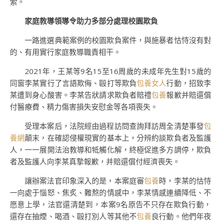
索。
家庭教導領導令助力多部分處理校園欺負
一路進選典範案例的校園欺負案件，與施暴者怙恃沒有對
的、有用實行家庭教導職責相干。
2021年，王某等9名15至16周歲的未成年先生對15歲的
同窗李某實行了言語欺侮、毆打等欺負
包養女人
行動，招致李
某遭到身心酸害。李某告狀請求欺負者賠禮
包養
報歉并賠還償
付醫療費、精力傷害損失安慰金等各項喪失。
受理本案后，法院經由過程訪問查詢拜訪周全清楚事發
包
養網
顛末，在確認侵權現實的基本上，分辨約談欺負者及監護
人，一一展開法治教導和牴觸化解，終極促進多方調停，欺負
者及監護人向李某真摯報歉，并賠還償付經濟喪失。
讓辦案法官印象深入的是，本案庭審
包養
時，李某的怙恃
一向處于惱怒、焦炙、難熬的情感中，李某情感連續降低、不
愿意上學，法官還清楚到，本案9名原告不只存在欺負行動，
還存在抽煙、喝酒、毆打別人等其他不
包養
良行動。他們年夜