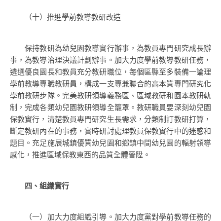
（十）推進學前教導教研改造
保持教研為幼兒園教導實行辦事，為教員專門研究成長辦
事，為教導治理決議計劃辦事。加大力度學前教導教研任務，
遴選優良園長和教員充分教研職位，每個區縣至多裝備一論理
學前教導專職教研員，構成一支專兼聯合的高本質專門研究化
學前教研步隊。完美教研領導義務區、區域教研和園本教研軌
制，完成各類幼兒園教研領導全籠罩。教研職員要深刻幼兒園
保教實行，清楚教員專門研究生長需求，分類制訂教研打算，
斷定教研內在的事務，實時研討處理教員保教實行中的迷惑和
題目。充足施展城鎮優質幼兒園和鄉鎮中間幼兒園的輻射領導
感化，推進區域保教東西的品質全體晉陞。
四、組織實行
（一）加大力度組織引導。加大力度黨對學前教導任務的