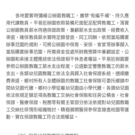
各地要實時彌補公辦園教職工，嚴禁“有編不補”、持久應
用代課教員。平易近辦園依照裝備尺度配足配齊教職工。落實
公辦園教員薪水待遇保證政策，兼顧薪水支出政策、經費收入
渠道，確保教員薪水實時足額發放、同工同酬。依照當局購置
辦事范圍的規則，可將公辦園中保育、安保、食堂等辦事歸入
當局購置辦事范圍，所需資金從處所財務預算中兼顧設定，公
辦園和承接主體應該依法保證相干休息者權益。平易近辦園要
參照公辦園教職工薪水支出程度，公道斷定響應教職工的薪水
支出。各類幼兒園教職工依法全員歸入社會保證系統，通順繳
費渠道，鄉村所有人全體辦園的教職工社會保險可委托鄉鎮中
間幼兒園代繳，鄉村小學從屬幼兒園由小學代繳。各類幼兒園
依法依規足額足項為教職工交納社會保險和住房公積金，社會
保證、醫療保證、稅務等有關主管部分依法依規對幼兒園教職
工交納社保情形組織檢討，積極展開醫保參保宣揚進校園等運
動，實在保證教職工符合法規權益。