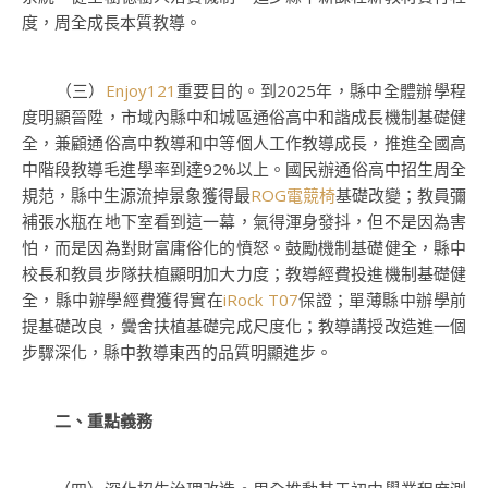
度，周全成長本質教導。
（三）
Enjoy121
重要目的。到2025年，縣中全體辦學程
度明顯晉陞，市域內縣中和城區通俗高中和諧成長機制基礎健
全，兼顧通俗高中教導和中等個人工作教導成長，推進全國高
中階段教導毛進學率到達92%以上。國民辦通俗高中招生周全
規范，縣中生源流掉景象獲得最
ROG電競椅
基礎改變；教員彌
補張水瓶在地下室看到這一幕，氣得渾身發抖，但不是因為害
怕，而是因為對財富庸俗化的憤怒。鼓勵機制基礎健全，縣中
校長和教員步隊扶植顯明加大力度；教導經費投進機制基礎健
全，縣中辦學經費獲得實在
iRock T07
保證；單薄縣中辦學前
提基礎改良，黌舍扶植基礎完成尺度化；教導講授改造進一個
步驟深化，縣中教導東西的品質明顯進步。
二、重點義務