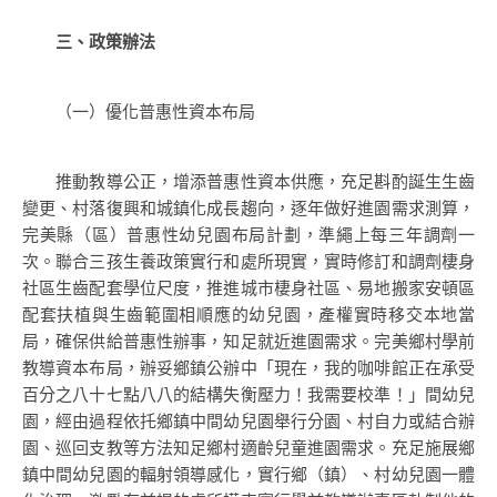
三、政策辦法
（一）優化普惠性資本布局
推動教導公正，增添普惠性資本供應，充足斟酌誕生生齒
變更、村落復興和城鎮化成長趨向，逐年做好進園需求測算，
完美縣（區）普惠性幼兒園布局計劃，準繩上每三年調劑一
次。聯合三孩生養政策實行和處所現實，實時修訂和調劑棲身
社區生齒配套學位尺度，推進城市棲身社區、易地搬家安頓區
配套扶植與生齒範圍相順應的幼兒園，產權實時移交本地當
局，確保供給普惠性辦事，知足就近進園需求。完美鄉村學前
教導資本布局，辦妥鄉鎮公辦中「現在，我的咖啡館正在承受
百分之八十七點八八的結構失衡壓力！我需要校準！」間幼兒
園，經由過程依托鄉鎮中間幼兒園舉行分園、村自力或結合辦
園、巡回支教等方法知足鄉村適齡兒童進園需求。充足施展鄉
鎮中間幼兒園的輻射領導感化，實行鄉（鎮）、村幼兒園一體