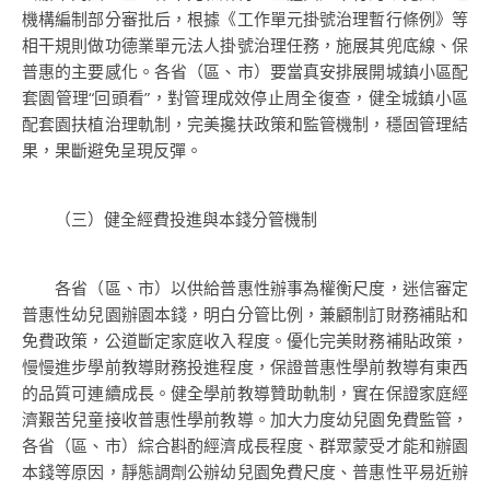
機構編制部分審批后，根據《工作單元掛號治理暫行條例》等
相干規則做功德業單元法人掛號治理任務，施展其兜底線、保
普惠的主要感化。各省（區、市）要當真安排展開城鎮小區配
套園管理“回頭看”，對管理成效停止周全復查，健全城鎮小區
配套園扶植治理軌制，完美攙扶政策和監管機制，穩固管理結
果，果斷避免呈現反彈。
（三）健全經費投進與本錢分管機制
各省（區、市）以供給普惠性辦事為權衡尺度，迷信審定
普惠性幼兒園辦園本錢，明白分管比例，兼顧制訂財務補貼和
免費政策，公道斷定家庭收入程度。優化完美財務補貼政策，
慢慢進步學前教導財務投進程度，保證普惠性學前教導有東西
的品質可連續成長。健全學前教導贊助軌制，實在保證家庭經
濟艱苦兒童接收普惠性學前教導。加大力度幼兒園免費監管，
各省（區、市）綜合斟酌經濟成長程度、群眾蒙受才能和辦園
本錢等原因，靜態調劑公辦幼兒園免費尺度、普惠性平易近辦