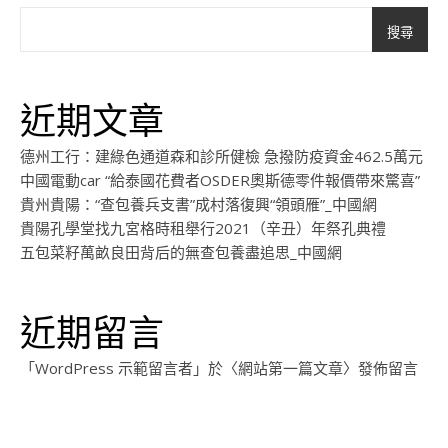
搜尋
近期文章
德州工行：建綠色通道森和診所健檢 急撥防疫資金462.5萬元
中國電動car “給泰國花費者OSDER奧斯德零件報價帶來驚喜”
貴州貴陽：“查包養兵支書”成村落復興“領頭雁”_中國網
貴陽孔學堂找九宮格時租舉行2021（辛丑）年祭孔典禮
五包菜籽萬畝良田背后的無查包養盡追思_中國網
近期留言
「
WordPress 示範留言者
」於〈
網站第一篇文章
〉發佈留言