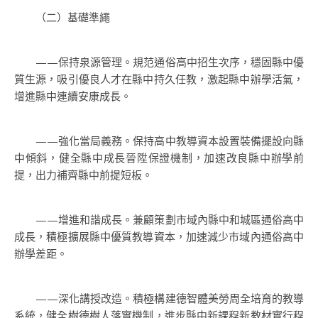
（二）基礎準繩
——保持泉源管理。規范通俗高中招生次序，穩固縣中優
質生源，吸引優良人才在縣中持久任教，激起縣中辦學活氣，
增進縣中連續安康成長。
——強化當局義務。保持高中教導資本設置裝備擺設向縣
中傾斜，健全縣中成長晉陞保證機制，加速改良縣中辦學前
提，出力補齊縣中前提短板。
——增進和諧成長。兼顧策劃市域內縣中和城區通俗高中
成長，積極擴展縣中優質教導資本，加速減少市域內通俗高中
辦學差距。
——深化講授改造。積極構建德智體美勞周全培育的教導
系統，健全樹德樹人落實機制，進步縣中新課程新教材實行程