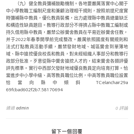
（九）健全教員彌補鼓勵機制。各地要嚴厲落實中心關于
中小學教職工編制尺度和兼顧治理相干規則，按照前提尺度實
時彌補縣中教員，優化教員裝備，出力處理縣中教員總量缺乏
和構造性缺員題目。教導行政部分不得擠占縣中教職工編制或
持久借用縣中教員，嚴禁公辦黌舍教員在平易近辦黌舍任教，
并于2022年春季開學前完成整改。嚴厲依照國度有關規則和
法式打點教員活動手續，嚴禁發財地域、城區黌舍到單薄地
域、縣中搶挖優良校長和教員，對未經組織人事部分和教導行
政部分批准，歹意從縣中黌舍搶挖人才的，結束黌舍各類評優
評先標準。實行中西部欠發財地域優良教員定向培育打算。恰
當進步中小學中級、高等教員職位比例，中高等教員職位設置
恰當向縣中傾斜 TC:elanchair29a
69fcbad602f2b7.58170694
通過
admin
0 評論
留下一個回覆