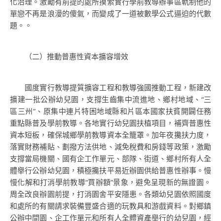
化治理。激勵有前提的處所摸索實行學前教導辦事區軌制他的
單戀不再是浪漫的傻氣，而變成了一道被數學公式逼迫的代數
題。。
（二）推動普惠性資本擴容增效
國度實行教導提質擴容工程和教導強國推動工程，新建改
擴建一批公辦幼兒園，支撐生齒集中流進地、鄉村地域、“三
區三州”、原集中連片特困地域縣和片區本國家扶貧開闢任務
重點縣普及學前教導。各地實行幼兒園扶植項目，補齊普惠性
資本短板，確保城鄉學前教導資本全籠罩。加年夜攙扶力度，
落實財務補貼、劃撥方法供地、減免稅費和房錢等政策，激勵
支撐當局機關、國有企工作單元、部隊、街道、鄉村所有人全
體舉行公辦幼兒園，積極攙扶平易近辦園供給普惠性辦事。慢
慢化解和打消學前教導“買辦額”景象，避免呈現新的無證園。
周全改良辦園前提，打消園舍平安隱患。各類幼兒園依照國度
和處所的有關請求裝備豐盛合適的玩教具和游戲資料。對鄉鎮
公辦中間園、企工作單元和所有人全體資產舉行的幼兒園，經