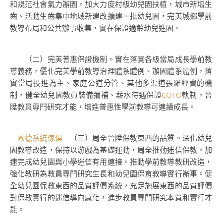
和規范社會氣力辦園。加大力度村級幼兒園扶植，城市新增生
齒、活動生齒集中地域新建改擴建一批幼兒園，完美城鄉學前
教導布局和公共辦事收集，實在保證適齡幼兒進園。
（二）完美普惠保證機制。實在落實各級當局成長學前教
導義務，優化完美學前教導治理體系體例、辦園體系體例，落
實當局投進為主、家庭公道分管、其他多渠道張羅經費的機
制，健全幼兒園教員裝備彌補、薪水待遇保證
COFO
軌制，晉
陞教員專門研究才能，增進普惠性學前教導可連續成長。
歐德系統傢俱
（三）周全晉陞保教東西的品質。深化幼兒
園教導改造，保持以游戲為基礎運動，周全推動迷信保教，加
速完成幼兒園與小學迷信有用連接。推動學前教導教研改造，
強化教研為教員專門研究生長和幼兒園保育教導實行辦事。健
全幼兒園保教東西的品質評價系統，充足施展東西的品質評價
對保教實行的迷信導向感化，進步教員專門研究本質和實行才
能。