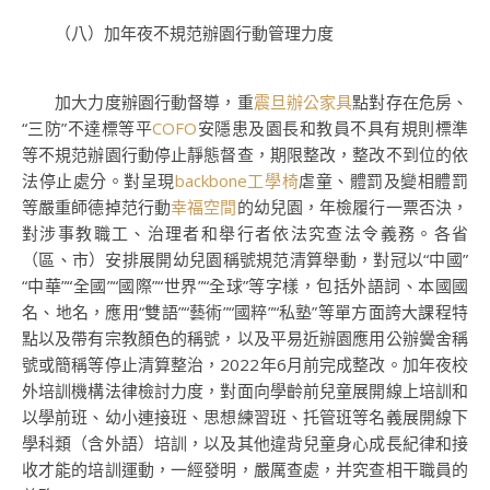
（八）加年夜不規范辦園行動管理力度
加大力度辦園行動督導，重
震旦辦公家具
點對存在危房、
“三防”不達標等平
COFO
安隱患及園長和教員不具有規則標準
等不規范辦園行動停止靜態督查，期限整改，整改不到位的依
法停止處分。對呈現
backbone工學椅
虐童、體罰及變相體罰
等嚴重師德掉范行動
幸福空間
的幼兒園，年檢履行一票否決，
對涉事教職工、治理者和舉行者依法究查法令義務。各省
（區、市）安排展開幼兒園稱號規范清算舉動，對冠以“中國”
“中華”“全國”“國際”“世界”“全球”等字樣，包括外語詞、本國國
名、地名，應用“雙語”“藝術”“國粹”“私塾”等單方面誇大課程特
點以及帶有宗教顏色的稱號，以及平易近辦園應用公辦黌舍稱
號或簡稱等停止清算整治，2022年6月前完成整改。加年夜校
外培訓機構法律檢討力度，對面向學齡前兒童展開線上培訓和
以學前班、幼小連接班、思想練習班、托管班等名義展開線下
學科類（含外語）培訓，以及其他違背兒童身心成長紀律和接
收才能的培訓運動，一經發明，嚴厲查處，并究查相干職員的