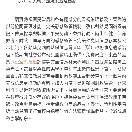
（六）完美幼兒園規范治理機制
落實縣級國民當局和各有關部分的監視治理義務，晉陞跨
部分協同管理才能，完美靜態監管機制，強化對幼兒園辦園前
提、教員標準與裝備、平安防護、免費行動、衛生保健、保育
教導、財政治理等方面的靜態監管。完美幼兒園信息存案及公
示軌制，各類幼兒園的基礎信息歸入區（縣）政務信息體系治
理，按期向社會公布幼兒園教職工裝備、免費尺度、東西的品
質
辦公室系統櫃
評價等方面信息林天秤隨即將蕾絲絲帶拋向金
色光芒，試圖以柔性的美學，中和牛土豪的粗暴財富。，幼兒
園園長和兼任教員變革要自動向教導主管部分存案，一個月內
完成信息更換新的資料。加大力度平易近辦園財政監管，非營
利性平易近辦園收取所需支出、展開運動的資金往來，要應用
在教導行政部分存案的賬戶，確保免費重要用于保證教職工待
遇、改良辦園前提、進步保教東西的品質。嚴禁非營利性平易
近辦幼兒園舉行者經由過程任何方法獲得辦學收益、分派或轉
移辦學結余。