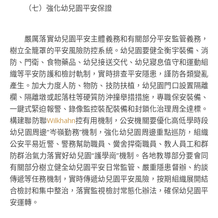
（七）強化幼兒園平安保證
嚴厲落實幼兒園平安主體義務和有關部分平安監管義務，
樹立全籠罩的平安風險防控系統。幼兒園要健全衡宇裝備、消
防、門衛、食物藥品、幼兒接送交代、幼兒寢息值守和運動組
織等平安防護和檢討軌制，實時排查平安隱患，謹防各類變亂
產生。加大力度人防、物防、技防扶植，幼兒園門口設置隔離
欄、隔離墩或起落柱等硬質防沖撞舉措措施，專職保安裝備、
一鍵式緊迫報警、錄像監控裝配裝備和封鎖化治理周全達標。
構建聯防聯
Wilkhahn
控有用機制，公安機關要優化高低學時段
幼兒園周邊“岑嶺勤務”機制，強化幼兒園周邊重點巡防，組織
公安平易近警、警務幫助職員、黌舍捍衛職員、教人員工和群
防群治氣力落實好幼兒園“護學崗”機制。各地教導部分要會同
有關部分樹立健全幼兒園平安日常監管、嚴重隱患督辦、約談
傳遞等任務機制，實時傳遞幼兒園平安風險，按期組織展開結
合檢討和集中整治，落實監視檢討常態化辦法，確保幼兒園平
安運轉。