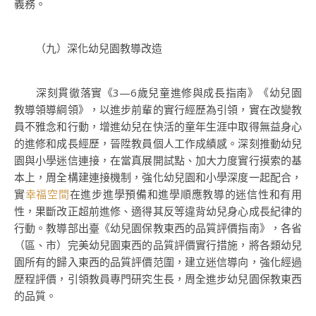
義務。
（九）深化幼兒園教導改造
深刻貫徹落實《3—6歲兒童進修與成長指南》《幼兒園
教導領導綱領》，以進步前輩的實行經歷為引領，實在改變教
員不雅念和行動，增進幼兒在快活的童年生涯中取得無益身心
的進修和成長經歷，晉陞教員個人工作成績感。深刻推動幼兒
園與小學迷信連接，在當真展開試點、加大力度實行摸索的基
本上，周全構建連接機制，強化幼兒園和小學深度一起配合，
實
幸福空間
在進步進學預備和進學順應教導的迷信性和有用
性，果斷改正超前進修、適得其反等違背幼兒身心成長紀律的
行動。教導部出臺《幼兒園保教東西的品質評價指南》，各省
（區、市）完美幼兒園東西的品質評價實行措施，將各類幼兒
園所有的歸入東西的品質評價范圍，建立迷信導向，強化經過
歷程評價，引領教員專門研究生長，周全進步幼兒園保教東西
的品質。