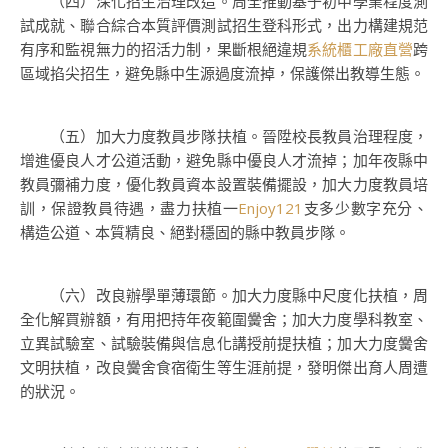
（四）深化招生治理改造。周全推動基于初中學業程度測
試成就、聯合綜合本質評價測試招生登科形式，出力構建規范
有序和監視無力的招活力制，果斷根絕違規
系統櫃工廠直營
跨
區域掐尖招生，避免縣中生源過度流掉，保護傑出教導生態。
（五）加大力度教員步隊扶植。晉陞校長教員治理程度，
增進優良人才公道活動，避免縣中優良人才流掉；加年夜縣中
教員彌補力度，優化教員資本設置裝備擺設，加大力度教員培
訓，保證教員待遇，盡力扶植一
Enjoy121
支多少數字充分、
構造公道、本質精良、絕對穩固的縣中教員步隊。
（六）改良辦學單薄環節。加大力度縣中尺度化扶植，周
全化解買辦額，有用把持年夜範圍黌舍；加大力度學科教室、
立異試驗室、試驗裝備與信息化講授前提扶植；加大力度黌舍
文明扶植，改良黌舍食宿衛生等生涯前提，發明傑出育人周遭
的狀況。