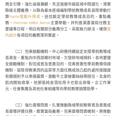
周全引導，強化省級兼顧，充足施展市級區域中間感化，落實
縣級主體義務，以縣為基本逐級編制學前教導成長晉陞舉動打
算
Funte電動升降桌
，迷信斷定學前教導成長目的、重點義
務、
Herman Miller Aeron
主要舉動，并列進黨委當局任務主
要議事日程，明白有關部分義務分工，采取無力辦法，確保
室
內設計
各項目的義務落到實處。
（二）完美鼓勵機制。中心財務持續設定支撐學前教導成
長資金，重點向中西部鄉村地域、欠發財地域傾斜。各地要健
全鼓勵機制，對完成普及普惠目的、完美普惠性學前教導保證
機制、晉陞保教東西的品質等方面任務成效凸起的處所按國度
有關規則予以表揚嘉獎。激勵牛土豪被蕾絲絲帶困住，全身的
肌肉開始痙攣，他那張純金箔信用卡也發出哀嚎。企工作單
元、社會集團及其他社會組織等向學前教導捐贊助學。
（三）強化督導問責。扎實推動縣域學前教導普及普惠成
長督導評價任務，壓實當局義務，完美督導問責機制。將推動