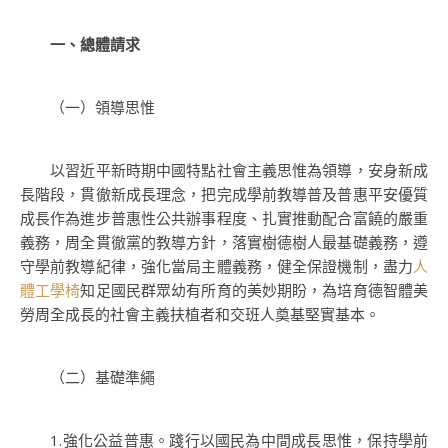
一、總體請求
（一）領導思惟
以習近平新時期中國特點社會主義思惟為領導，安身新成
長階段，貫徹新成長理念，把完成學前教導普及普惠平安優質
成長作為進步普惠性公共辦事程度、扎實推動配合富饒的嚴重
義務，周全貫徹黨的教導方針，落實樹德樹人最基礎義務，遵
守學前教導紀律，強化當局主體義務，健全保證機制，盡力
人
體工學椅
知足國民群眾幼有所育的美妙期盼，為培育德智體美
勞周全成長的社會主義扶植者和交班人奠基堅實基本。
（二）基礎準繩
1.強化公益普惠。踐行以國民為中間成長思惟，保持學前