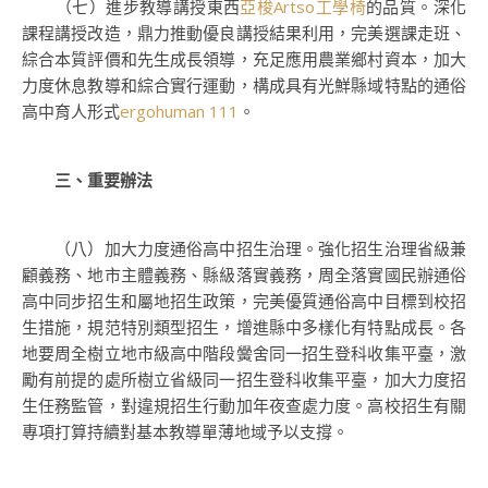
（七）進步教導講授東西
亞梭Artso工學椅
的品質。深化
課程講授改造，鼎力推動優良講授結果利用，完美選課走班、
綜合本質評價和先生成長領導，充足應用農業鄉村資本，加大
力度休息教導和綜合實行運動，構成具有光鮮縣域特點的通俗
高中育人形式
ergohuman 111
。
三、重要辦法
（八）加大力度通俗高中招生治理。強化招生治理省級兼
顧義務、地市主體義務、縣級落實義務，周全落實國民辦通俗
高中同步招生和屬地招生政策，完美優質通俗高中目標到校招
生措施，規范特別類型招生，增進縣中多樣化有特點成長。各
地要周全樹立地市級高中階段黌舍同一招生登科收集平臺，激
勵有前提的處所樹立省級同一招生登科收集平臺，加大力度招
生任務監管，對違規招生行動加年夜查處力度。高校招生有關
專項打算持續對基本教導單薄地域予以支撐。