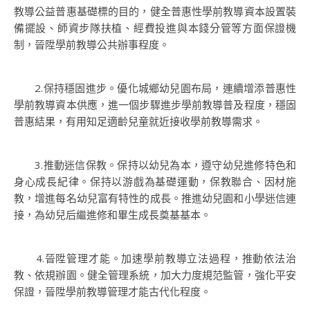
教導公益普惠基礎標的目的，健全普惠性學前教導資本設置裝
備擺設、師資步隊扶植、經費投進與本錢分管等方面保證機
制，晉陞學前教導公共辦事程度。
2.保持穩固進步。優化城鄉幼兒園布局，連續增添普惠性
學前教導資本供應，進一個步驟進步學前教導普及程度，穩固
普惠結果，有用知足適齡兒童就近接收學前教導需求。
3.推動迷信保教。保持以幼兒為本，遵守幼兒進修特色和
身心成長紀律。保持以游戲為基礎運動，保教聯合、因材施
教，增進每名幼兒富有特性的成長。推進幼兒園和小學迷信連
接，為幼兒后繼進修和畢生成長奠基基本。
4.晉陞管理才能。加速學前教導立法過程，推動依法治
教、依規辦園。健全管理系統，加大力度規范監管，強化平安
保證，晉陞學前教導管理才能古代化程度。