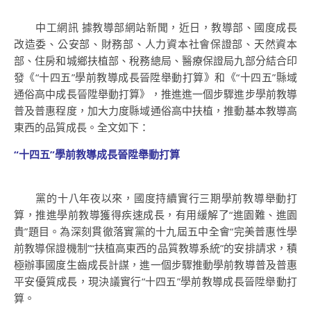
中工網訊 據教導部網站新聞，近日，教導部、國度成長
改造委、公安部、財務部、人力資本社會保證部、天然資本
部、住房和城鄉扶植部、稅務總局、醫療保證局九部分結合印
發《“十四五”學前教導成長晉陞舉動打算》和《“十四五”縣域
通俗高中成長晉陞舉動打算》，推進進一個步驟進步學前教導
普及普惠程度，加大力度縣域通俗高中扶植，推動基本教導高
東西的品質成長。全文如下：
“十四五”學前教導成長晉陞舉動打算
黨的十八年夜以來，國度持續實行三期學前教導舉動打
算，推進學前教導獲得疾速成長，有用緩解了“進園難、進園
貴”題目。為深刻貫徹落實黨的十九屆五中全會“完美普惠性學
前教導保證機制”“扶植高東西的品質教導系統”的安排請求，積
極辦事國度生齒成長計謀，進一個步驟推動學前教導普及普惠
平安優質成長，現決議實行“十四五”學前教導成長晉陞舉動打
算。