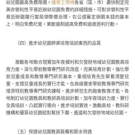
幼兒園最高免費限價。
護脊工學椅
各省（區、市）盡快制定完
美非營利性平易近辦幼兒園免費的詳細措施，可對非營利性平
易近辦園履行當局領導價治理，在公道審定辦園本錢的基本
上，明白免費尺度，果斷遏制過高免費和過度逐利行動。
（四）進步幼兒園師資培育培訓東西的品質
激勵各地聯合現實加年夜鄉村和欠發財地域幼兒園教員培
育力度。深化學前教導專門研究改造，完美培育計劃，強化學
前兒童成長和教導專門研究基本，重視培育先生察看清楚兒
童、支撐兒童成長的實行才能。在高級黌舍學前教導專門研究
增添特別教導專門研究課程，進步師范生的融會教導才能。各
地制訂幼兒園教員和教研員培訓計劃，加年夜培訓力度，實行
全員培訓，凸起實行導向，進步培訓實效。激勵高校、教科研
機構和優質幼兒園結對幫扶下層、遙遠和欠發財地域幼兒園。
（五）保證幼兒園教員裝備和薪水待遇