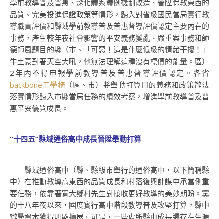
學前教導普及普惠、深化體系體例機制改造、晉陞保教東西的
品質、完美投進保證政策等情形，歸入對省級國民當局實行教
導職責評價和縣域學前教導普及普惠督導評價認定主要內在的
事務，產生較年夜社會影響的平安義務變亂、嚴重案事務和師
德師風題目的縣（市、「可惡！這是什麼低級的情緒干擾！」
牛土豪對著天空大吼，他無法理解這種沒有標價的能量。區）
2年內不得申報學前教導普及普惠督導評價認定。各省
backbone工學椅
（區、市）將舉動打算目的義務和政策辦法
落實情形歸入市縣當局任務的績效考察，增進學前教導普及普
惠平安優質成長。
“十四五”縣域通俗高中成長晉陞舉動打算
縣域通俗高中（縣、縣級市舉行的通俗高中，以下簡稱縣
中）在推動教導高東西的品質成長和村落復興計謀中承當側重
要任務，依靠著寬大鄉村先生對接收更好教導的美妙期盼。黨
的十八年夜以來，國度實行高中階段教導普及攻堅打算，縣中
辦學資本獲得明顯擴展。可是，一些處所縣中成長還存在生源