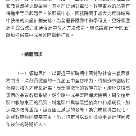
和教員流掉比擬嚴重、基本前提絕對單薄、教導東西的品質有
待進步等凸起題目。依照黨中心、國務院關于加大力度縣域高
中扶植的決議計劃安排，為全體晉陞縣中辦學程度，更好順應
高考綜合改造和通俗高中育人方法改造，現決議實行“十四五”
縣域通俗高中成長晉陞舉動打算。
一、總體請求
（一）領導思惟。以習近平新時期中國特點社會主義思惟
為領導，深刻貫徹黨的十九屆五中全會精力，積極辦事國度村
落復興和人才成長計謀，周全貫徹黨的教導方針，繚繞扶植高
東西的品質教導系統，健全縣中成長晉陞保證機制，周全進步
縣中教導東西的品質，增進縣中與城區通俗高中和諧成長，加
速減少教導差距，辦妥國民滿足的教導，為完成教導古代化、
建成教導強國奠基基本，出力培育可以或許擔負平易近族回復
年夜任的時期新人。