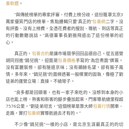
養軟體
。
“與傳統榜單的專家評審、付費上榜分歧，這份籠罩北京3
萬家優質門店的榜單，焦點邏輯只要‘真正的’
包養網
二字。沒
有評委、沒有上榜費，全憑花費者的搜刮、導航、到店等真正
的行動數聽說話。”高德董事長劉振飛道出了這份榜單的初
心。
真正的，
包養合約
是讓市場競爭回回品德自己。從五道營
胡同拐進“鍋兒挑”，迎面是
包養價格
手寫的“為您煮面”牌匾。
沒有富麗裝修，卻有隧道京味；沒有顯赫名望，卻有販子風
情。多年來，“鍋兒挑”的面條透著一股樸實的固執，像極了劉
徒弟的運營立場：直接，不繞彎子。
“良多都是回頭客，也有一家子來吃的。沒想到本身的小
店也能上榜，熟客和新客的腳步疊加起來，門客導航總里程超
7576公里。”劉徒弟坦言，“這個榜單是靠大師
包養行情
開車、
走路，實打
包養網
實導航過去才有的。”
不少像“鍋兒挑”一樣的小店，是北京生涯最真正的的切