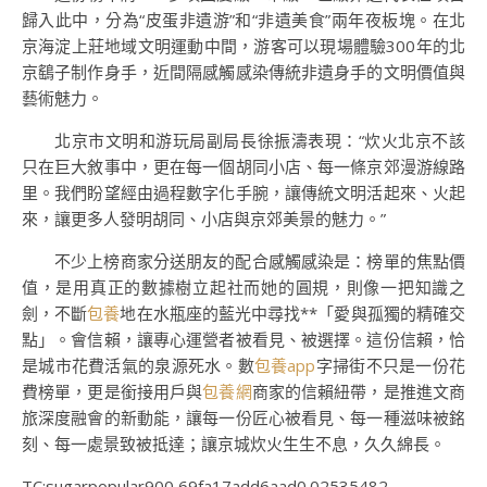
歸入此中，分為“皮蛋非遺游”和“非遺美食”兩年夜板塊。在北
京海淀上莊地域文明運動中間，游客可以現場體驗300年的北
京鷂子制作身手，近間隔感觸感染傳統非遺身手的文明價值與
藝術魅力。
北京市文明和游玩局副局長徐振濤表現：“炊火北京不該
只在巨大敘事中，更在每一個胡同小店、每一條京郊漫游線路
里。我們盼望經由過程數字化手腕，讓傳統文明活起來、火起
來，讓更多人發明胡同、小店與京郊美景的魅力。”
不少上榜商家分送朋友的配合感觸感染是：榜單的焦點價
值，是用真正的數據樹立起社而她的圓規，則像一把知識之
劍，不斷
包養
地在水瓶座的藍光中尋找**「愛與孤獨的精確交
點」。會信賴，讓專心運營者被看見、被選擇。這份信賴，恰
是城市花費活氣的泉源死水。數
包養app
字掃街不只是一份花
費榜單，更是銜接用戶與
包養網
商家的信賴紐帶，是推進文商
旅深度融會的新動能，讓每一份匠心被看見、每一種滋味被銘
刻、每一處景致被抵達；讓京城炊火生生不息，久久綿長。
TC:sugarpopular900 69fa17add6aad0.02535482