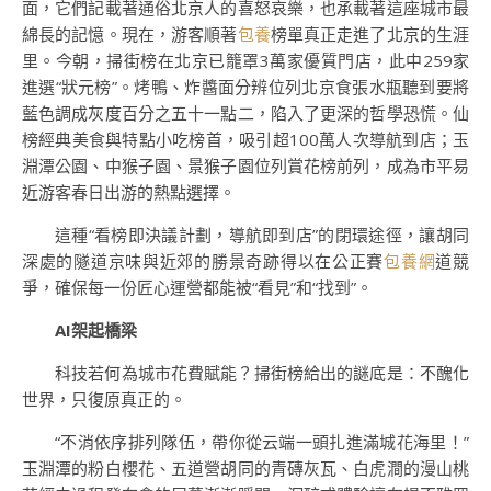
面，它們記載著通俗北京人的喜怒哀樂，也承載著這座城市最
綿長的記憶。現在，游客順著
包養
榜單真正走進了北京的生涯
里。今朝，掃街榜在北京已籠罩3萬家優質門店，此中259家
進選“狀元榜”。烤鴨、炸醬面分辨位列北京食張水瓶聽到要將
藍色調成灰度百分之五十一點二，陷入了更深的哲學恐慌。仙
榜經典美食與特點小吃榜首，吸引超100萬人次導航到店；玉
淵潭公園、中猴子園、景猴子園位列賞花榜前列，成為市平易
近游客春日出游的熱點選擇。
這種“看榜即決議計劃，導航即到店”的閉環途徑，讓胡同
深處的隧道京味與近郊的勝景奇跡得以在公正賽
包養網
道競
爭，確保每一份匠心運營都能被“看見”和“找到”。
AI架起橋梁
科技若何為城市花費賦能？掃街榜給出的謎底是：不醜化
世界，只復原真正的。
“不消依序排列隊伍，帶你從云端一頭扎進滿城花海里！”
玉淵潭的粉白櫻花、五道營胡同的青磚灰瓦、白虎澗的漫山桃