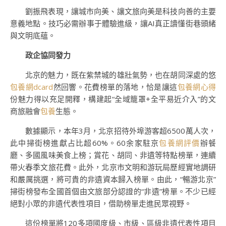
劉振飛表現，讓城市向美、讓文旅向美是科技向善的主要
意義地點。技巧必需辦事于體驗進級，讓AI真正讀懂街巷頭緒
與文明底蘊。
政企協同發力
北京的魅力，既在紫禁城的雄壯氣勢，也在胡同深處的悠
包養網dcard
然回響。花費榜單的落地，恰是讓這
包養網心得
份魅力得以充足開釋，構建起“全域籠罩+全平易近介入”的文
商旅融會
包養
生態。
數據顯示，本年3月，北京招待外埠游客超6500萬人次，
此中掃街榜進獻占比超60%。60余家駐京
包養網評價
辦餐
廳、多國風味美食上榜；賞花、胡同、非遺等特點榜單，連續
帶火春季文旅花費。此外，北京市文明和游玩局歷經實地調研
和嚴厲挑選，將可貴的非遺資本歸入榜單。由此，“暢游北京”
掃街榜發布全國首個由文旅部分認證的“非遺”榜單。不少已經
絕對小眾的非遺代表性項目，借助榜單走進民眾視野。
這份榜單將120多項國度級、市級、區級非遺代表性項目