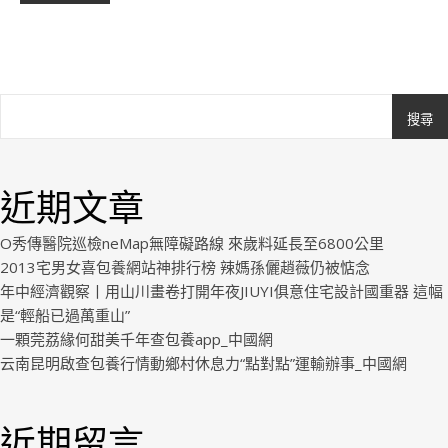
搜尋
Ashe
由
WP
近期文章
Royal
.
O秀傳醫院巡檢neMap無障礙路線 來歲料延長至6800公里
2013宅男女喜包養網站神排行榜 辣媽孫儷趙薇仍被惦念
年中經濟觀察丨用山川畫卷打開年夜JIUYI俱意住宅設計國重器 這幅
是“輕船已過萬重山”
一顆莞荔緣何甜美千年查包養app_中國網
云南昆明啟查包養行情動鄉村休息力“點對點”運輸辦事_中國網
近期留言