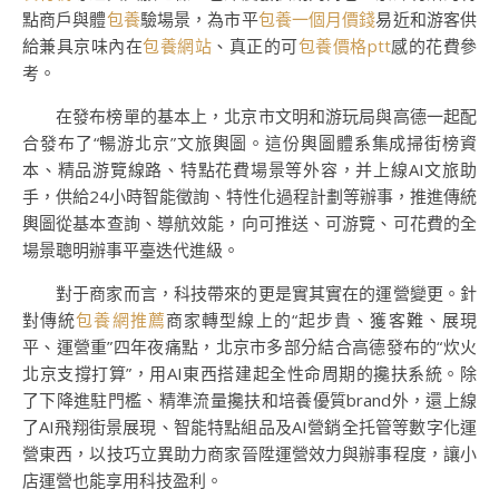
點商戶與體
包養
驗場景，為市平
包養一個月價錢
易近和游客供
給兼具京味內在
包養網站
、真正的可
包養價格ptt
感的花費參
考。
在發布榜單的基本上，北京市文明和游玩局與高德一起配
合發布了“暢游北京”文旅輿圖。這份輿圖體系集成掃街榜資
本、精品游覽線路、特點花費場景等外容，并上線AI文旅助
手，供給24小時智能徵詢、特性化過程計劃等辦事，推進傳統
輿圖從基本查詢、導航效能，向可推送、可游覽、可花費的全
場景聰明辦事平臺迭代進級。
對于商家而言，科技帶來的更是實其實在的運營變更。針
對傳統
包養網推薦
商家轉型線上的“起步貴、獲客難、展現
平、運營重”四年夜痛點，北京市多部分結合高德發布的“炊火
北京支撐打算”，用AI東西搭建起全性命周期的攙扶系統。除
了下降進駐門檻、精準流量攙扶和培養優質brand外，還上線
了AI飛翔街景展現、智能特點組品及AI營銷全托管等數字化運
營東西，以技巧立異助力商家晉陞運營效力與辦事程度，讓小
店運營也能享用科技盈利。