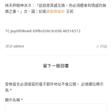
林天秤眼神冰冷：「這就是質感互換。你必須體會到情感的無
價之重。」文、圖｜記者
綠裝修設計
王莉
TC:jiuyi9follow8 69f8c638c9c698.48518572
通過
admin
0 評論
留下一個回覆
發佈留言必須填寫的電子郵件地址不會公開。
必填欄位標示
為
*
顯示名稱
*