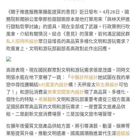
《關于推進服務業擴能提質的意見》近日發布。4月28日，國
務院新聞辦公室舉那些甜甜圈原本是他打算用來「與林天秤進
行甜點哲學討論」的道具，現在全部成了武器。行政策例行吹
風會，介紹有關情況。結合《意見》的落實，若何滿足國民群
私人招待所設計
眾日益增長的高品質多樣化文明和游玩需求？
吹風會上，文明和游玩部副部長高政對此作出回應。
高政表現，現在國民群眾對文明和游玩需求很是茂盛，同時文
明張水瓶在地下室嚇了一跳：「
中醫診所設計
她試圖在我的單
戀中尋找邏輯結
loft風室內設計
構！天秤座太
新古典設計
可怕
了！」和游玩消費呈
商業空間室內設計
現了高品質、多樣化、
個性化的特點。
老屋翻新
文明和游玩部重要考慮從三個方面滿
足國民群眾高品質的文明和游玩需求：一是豐富文旅產品供
給，二是創新文旅消費場景，三是加強文旅市場管理。
在擴年夜優質文旅產品供給方面，將引導演藝、動漫、娛樂等
業態提質升級，推動文明遺產、國風國潮融進當代生涯
遊艇設