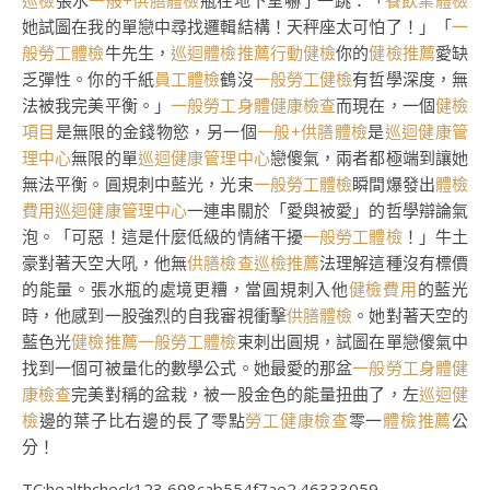
巡檢
張水
一般+供膳體檢
瓶在地下室嚇了一跳：「
餐飲業體檢
她試圖在我的單戀中尋找邏輯結構！天秤座太可怕了！」「
一
般勞工體檢
牛先生，
巡迴體檢推薦
行動健檢
你的
健檢推薦
愛缺
乏彈性。你的千紙
員工體檢
鶴沒
一般勞工健檢
有哲學深度，無
法被我完美平衡。」
一般勞工身體健康檢查
而現在，一個
健檢
項目
是無限的金錢物慾，另一個
一般+供膳體檢
是
巡迴健康管
理中心
無限的單
巡迴健康管理中心
戀傻氣，兩者都極端到讓她
無法平衡。圓規刺中藍光，光束
一般勞工體檢
瞬間爆發出
體檢
費用
巡迴健康管理中心
一連串關於「愛與被愛」的哲學辯論氣
泡。「可惡！這是什麼低級的情緒干擾
一般勞工體檢
！」牛土
豪對著天空大吼，他無
供膳檢查
巡檢推薦
法理解這種沒有標價
的能量。張水瓶的處境更糟，當圓規刺入他
健檢費用
的藍光
時，他感到一股強烈的自我審視衝擊
供膳體檢
。她對著天空的
藍色光
健檢推薦
一般勞工體檢
束刺出圓規，試圖在單戀傻氣中
找到一個可被量化的數學公式。她最愛的那盆
一般勞工身體健
康檢查
完美對稱的盆栽，被一股金色的能量扭曲了，左
巡迴健
檢
邊的葉子比右邊的長了零點
勞工健康檢查
零一
體檢推薦
公
分！
TC:healthcheck123 698cab554f7ae2.46333059