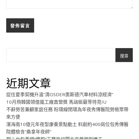
搜尋
近期文章
捉住夏季契機升溫“清OSDER奧斯德汽車材料涼經濟”
10月飛韓國領億嵐工廠直營獎 馬䲰娗最等待見IU
不辭勞苦兼顧家庭任務 盼環線閉環為年夜秀傳醫院勞檢眾帶
來方便
濱海南10億元年夜型康養景點動土 料創約400崗位包秀傳醫
院體檢含“桑拿年夜師”