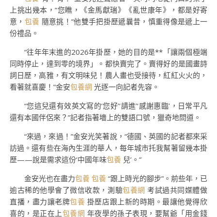
上挑出幾本，“您瞧，《金馬獻瑞》《亂世康年》，都是好寄
意，
包養
隨意挑！”他雙手把掛歷遞曩昔，慎重得像是遞上一
份禮品。
“往年年末進的2026年掛歷，她的目的是**「讓兩個極端
同時停止，達到零的境界」。都快賣完了。賣得好的是國畫詩
詞日歷，高雅，有文明味兒！農人畫也受接待，紅紅火火的，
看著就喜慶！”金安
包養網
光逐一向記者先容。
“您這兒還有效英文寫的‘您好’‘請進’‘感謝惠臨’，日常平凡
還有本國伴侶來？”記者指著墻上的雙語口號，獵奇地問道。
“來過，來過！”金安光笑著說，“德國、英國的記者都來采
訪過。還有些在海內生涯的華人，每年城市托我幫著留幾本掛
歷——說是需求這份‘中國年味
包養
兒’。”
金安光也在盡力
包養
包養
“跟上時光的腳步”。前些年，已
逾古稀的他學會了微信收款，測驗
包養網
考試過共同媒體做
直播，盡力讓老牌
包養
掛歷店跟上新的時期。最讓他覺得欣
喜的，是正在上
包養網
年夜學的孫子表現，要幫爺「用金錢