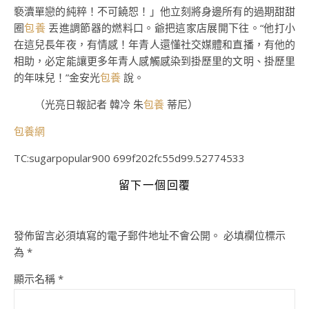
褻瀆單戀的純粹！不可饒恕！」他立刻將身邊所有的過期甜甜
圈
包養
丟進調節器的燃料口。爺把這家店展開下往。“他打小
在這兒長年夜，有情感！年青人還懂社交媒體和直播，有他的
相助，必定能讓更多年青人感觸感染到掛歷里的文明、掛歷里
的年味兒！”金安光
包養
說。
（光亮日報記者 韓冷 朱
包養
蒂尼）
包養網
TC:sugarpopular900 699f202fc55d99.52774533
留下一個回覆
發佈留言必須填寫的電子郵件地址不會公開。
必填欄位標示
為
*
顯示名稱
*