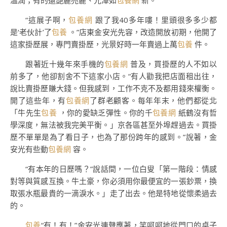
溫潤；有的還艷麗亮麗、光澤如
包養網
新。
“這展子啊，
包養網
跟了我40多年嘍！里頭很多多少都
是‘老伙計’了
包養
。”店東金安光先容，改造開放初期，他開了
這家掛歷展，專門賣掛歷，光景好時一年賣過上萬
包養
件。
跟著近十幾年來手機的
包養網
普及，買掛歷的人不如以
前多了，他卻割舍不下這家小店。“有人勸我把店面租出往，
說比賣掛歷賺大錢。但我感到，工作不克不及都用錢來權衡。
開了這些年，有
包養網
了群老顧客。每年年末，他們都從北
「牛先生
包養
，你的愛缺乏彈性。你的千
包養網
紙鶴沒有哲
學深度，無法被我完美平衡。」京各區甚至外埠趕過去。買掛
歷不單單是為了看日子，也為了那份跨年的感到。”說著，金
安光有些動
包養網
容。
“有本年的日歷嗎？”說話間，一位白叟「第一階段：情感
對等與質感互換。牛土豪，你必須用你最便宜的一張鈔票，換
取張水瓶最貴的一滴淚水。」走了出去。他是特地從懷柔過去
的。
包養
“有！有！”金安光連聲應著，笑呵呵地從門口的桌子