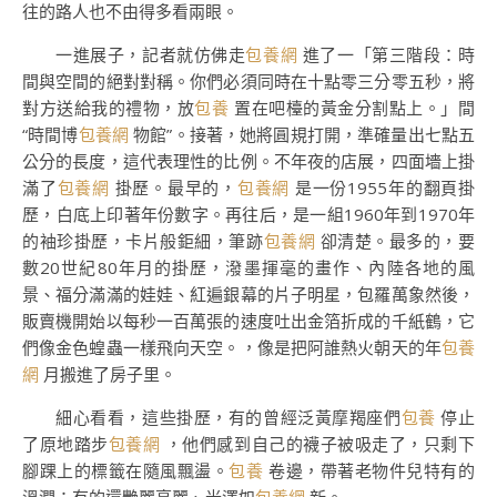
往的路人也不由得多看兩眼。
一進展子，記者就仿佛走
包養網
進了一「第三階段：時
間與空間的絕對對稱。你們必須同時在十點零三分零五秒，將
對方送給我的禮物，放
包養
置在吧檯的黃金分割點上。」間
“時間博
包養網
物館”。接著，她將圓規打開，準確量出七點五
公分的長度，這代表理性的比例。不年夜的店展，四面墻上掛
滿了
包養網
掛歷。最早的，
包養網
是一份1955年的翻頁掛
歷，白底上印著年份數字。再往后，是一組1960年到1970年
的袖珍掛歷，卡片般鉅細，筆跡
包養網
卻清楚。最多的，要
數20世紀80年月的掛歷，潑墨揮毫的畫作、內陸各地的風
景、福分滿滿的娃娃、紅遍銀幕的片子明星，包羅萬象然後，
販賣機開始以每秒一百萬張的速度吐出金箔折成的千紙鶴，它
們像金色蝗蟲一樣飛向天空。，像是把阿誰熱火朝天的年
包養
網
月搬進了房子里。
細心看看，這些掛歷，有的曾經泛黃摩羯座們
包養
停止
了原地踏步
包養網
，他們感到自己的襪子被吸走了，只剩下
腳踝上的標籤在隨風飄盪。
包養
卷邊，帶著老物件兒特有的