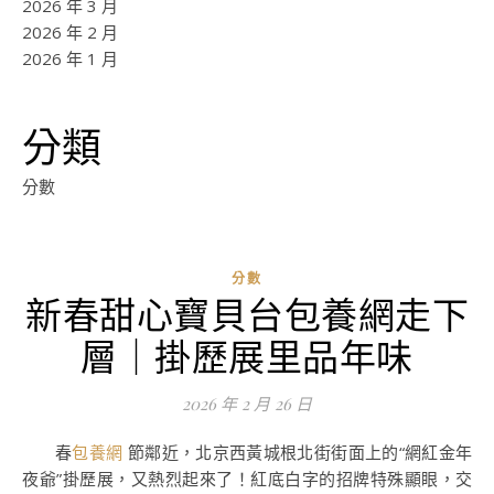
2026 年 3 月
2026 年 2 月
2026 年 1 月
分類
分數
分數
新春甜心寶貝台包養網走下
ad
層｜掛歷展里品年味
0
評
2026 年 2 月 26 日
論
春
包養網
節鄰近，北京西黃城根北街街面上的“網紅金年
夜爺”掛歷展，又熱烈起來了！紅底白字的招牌特殊顯眼，交