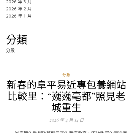
2026 年 3 月
2026 年 2 月
2026 年 1 月
分類
分數
分數
新春的阜平易近專包養網站
ad
比較里：“巍巍亳都”照見老
0
評
城重生
論
2026 年 4 月 14 日