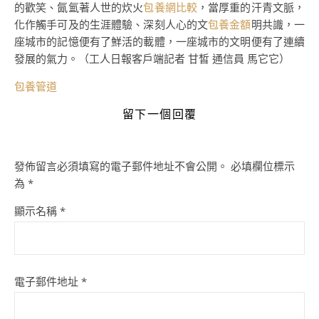
的歡笑、氤氳著人世的炊火
包養網比較
，當厚重的汗青文脈，
化作觸手可及的生涯體驗、深刻人心的文
包養金額
明共識，一
座城市的記憶便有了鮮活的載體，一座城市的文明便有了連續
發展的氣力。（工人日報客戶端記者 甘皙 通信員 馬它它）
包養管道
留下一個回覆
發佈留言必須填寫的電子郵件地址不會公開。
必填欄位標示
為
*
顯示名稱
*
電子郵件地址
*