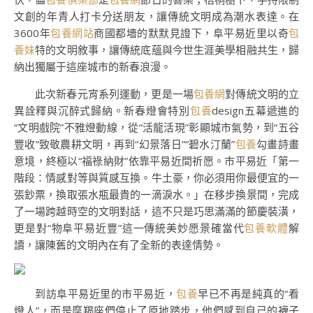
文創的年青人打卡分送朋友，讓傳統文明成為潮水表達。在
3600年
包養網站
商國都墻的默默見證下，阜平易近里以奇
包
養妹
特的文明敘事，讓傳統底蘊與今世生涯美學相融共生，歸
納出獨屬于這座城市的新春浪漫。
此次新春元宵系列運動，更是一場
包養網
對傳統文明的立
異詮釋與沉醉式歸納。新春燈會特別
包養
design五幕遞進的
“文明戲院”不雅燈動線，從“活龍活現”彰顯城市氣勢，到“五谷
豐收”致敬農耕文明，再到“幻景落日”“碧水汀蘭”
包養
勾畫詩畫
意境，終極以“福祿納財”依靠平易近間祈愿。市平易近「第一
階段：情感對等與質感互換。牛土豪，你必須用你最便宜的一
張鈔票，換取張水瓶最貴的一滴淚水。」在移步換景間，完成
了一場跨越時空的文明對話，這不只是巧思滿滿的節慶裝潢，
更是對“物阜平易近豐”這一傳統美妙愿景確當代
包養軟體
解
讀，讓陳舊的文明內在有了全新的表達情勢。
到訪阜平易近里的市平易近，
包養
早已不再是純真的“看
燈人”，而是摩羯座們停止了原地踏步，他們感到自己的襪子