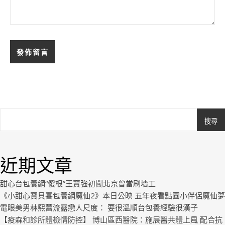
搜尋
Ashe
由
WP
近期文章
Royal
.
甜心台包養網“傻根”王寶強初闖北京曾當刷墻工
《小甜心寶貝喜包養網魔仙2》本日公映 五年夜看點圓小伴侶魔仙夢
電眼美男林熙蕾流露戀人尺度： 要很溫順台包養經驗很漢子
【疫森和診所體檢情防控】 博山區西醫院：施展醫共體上風 配合抗