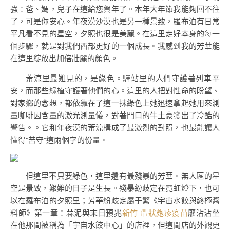
強：爸、媽，兒子在這給您賀年了。本年大年節我能夠回不往
了，可是你安心。年夜漠沙漠也是另一種景致，羅布泊有日常
平凡看不見的星空，夕照也很是美麗。在這里走好本身的每一
個步驟，就是對我們西部更好的一個成長。我感到我的芳華能
在這里綻放出加倍壯麗的顏色。
荒涼里最難見的，是綠色。驛站里的人們守護著列車平
安，而那些綠植守護著他們的心。這里的人把對性命的盼望、
對家鄉的念想，都依靠在了這一抹綠色上她迅速拿起她用來測
量咖啡因含量的激光測量儀，對著門口的牛土豪發出了冷酷的
警告。。它和年夜漠的荒涼構成了最激烈的對照，也最能讓人
懂得“苦守”這兩個字的份量。
但這里不只要綠色，這里還有最殘暴的芳華。無人區的星
空是景致，艱難的日子是生長。殘暴紛歧定在霓虹燈下，也可
以在羅布泊的夕照里；芳華紛歧定屬于繁《宇宙水餃與終極醬
料師》第一章：蒜泥與末日預兆
新竹 帶狀皰疹疫苗
廖沾沾坐
在他那間被稱為「宇宙水餃中心」的店裡，但這間店的外觀更