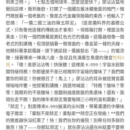
到來之時。」「七點五個地球年…怎麼這麼快？」廖沾沾猛地
衝回店裡，衝到後廚，打開了一個藏在舊冰櫃後面的暗門。暗
門裡放著一個老舊的、像是古代金屬保險箱的東西。他輸入了
密碼：「一醬二醋三油四辣五蒜泥」（這是醬料界的基礎公
式，只有像他這樣的傳統派才會用）。保險箱打開，裡面沒有
黃金，只有一個閃爍著詭異紅色光芒的儀器。這儀器很像一個
老式的對講機，但頂部插著一根彎曲的、像韭菜一樣的天線。
他顫抖著拿起儀器，按下通話鈕。儀器發出「滋——」的電流
聲，接著傳來一陣高八度、急促且充滿養生焦慮的聲音
竹科X
光
。「喂！是廖沾沾嗎！快接聽！這裡是 K-999！宇宙水餃聯
盟特級特務！你那邊是不是已經聞到宇宙級的酸味了？我們需
要你的蒜泥！你被徵召了！馬上！」廖沾沾的耳朵被這聲音震
得嗡嗡作響，他捏著對講機，困惑地喊道：「特務？酸味？等
等！我聞到的不是酸味！是麵粉過度膨脹的焦慮味！還有，我
現在走不開！我的陳年老蒜泥需要每隔三小時的溫和震動！」
「蒜泥？」對面傳來K-999崩潰的尖叫聲，帶著濃濃的中藥味
電子雜音：「重點不是蒜泥！重點是**時空正在彎曲！**我們
的推進器快沒紅棗了！快！我們在你的後院！別帶任何多餘的
東西！除了——你那缸蒜泥！」就在廖沾沾還在糾結要不要帶