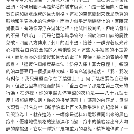
出頭，發現周圍不再是熟悉的城市街道，而是一望無際、由無
數白線和編號組成的巨大網格。這裡的空氣聞起來像是新買的
輪胎和劣質香水的混合物，而重力似乎是隨機變化的，有時感
覺很重，有時像漂浮在游泳池裡。他試圖按喇叭，但喇叭發出
的不是「叭叭」，而是他童年時學會的、關於泊車口訣的魔性
兒歌。四面八方傳來了刺耳的剎車聲，接著，一群穿著反光背
心和戴著白色安全帽的人朝他衝來。這些人手裡拿的不是警
棍，而是長長的測量尺和巨大的電子角度儀，臉上的表情極度
嚴肅。「違反泊車維度基本法！斜停入庫！罪大惡極！」領頭
的泊車警察用一個擴音器大喊，聲音充滿機械感。「我、我沒
有斜停！我只是垂直停在了牆壁上！」何手殘趕緊為自己辯
解，但聲音因為恐懼而顫抖。「垂直泊車？那是在第三次元的
行為，在這裡，你的車體與停車線的夾角是——八十九點七
度！按照維度法則，你必須接受懲罰！」懲罰的內容是：無限
次觀看一部名為**《新手泊車七百次失敗集錦》的紀錄片，直
到哭泣為止。就在這時，一輛像是從科幻電影裡開出來的黑色
跑車，優雅地從網格的邊緣漂移而過。跑車的輪胎發出令人陶
醉的摩擦聲，它以一種近乎蔑視重力的姿態，精準地停進了一