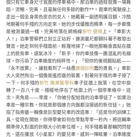
個只有它車身尺寸寬度的停車格中。那泊車的過程就像一場舞
蹈，流暢、完美，且毫無任何多餘的動作**。跑車的駕駛座上
走出一個全身黑色皮衣的女人，她戴著一副透明護目鏡，冷酷
地朝著何手殘的方向走來。她的步伐優雅而精準，每一步都像
是被測量過一樣，完美地落在網格線
新竹 健檢
上。「車影大
人！」泊車警察們立刻立正站好，連測量尺都顫抖著不敢發出
聲音。她走到何手殘面前，輕蔑地掃了一眼他那輛垂直貼在牆
上的掀背車，語氣冰冷。「新手，你的車技像一團混亂的毛線
球。你污染了泊車維度的純粹性。」「但你的後視鏡貼紙——
『永不放棄』，讓我看到了一絲愚
康德診所
蠢的勇氣。」車影
大人突然掏出一個像是遙控器的裝置，對著何手殘的車子按了
一下。何手殘的
新竹 職業醫學科
車子從牆上脫落，在空中旋
轉了一百八十度，穩穩地停在了地面上的一個停車格中。這
次，夾角是——零度。「你被分配給我的泊車學徒了。如果泊
車是一種宗教，你就是那個連方向盤都沒摸過的新信徒。」她
指了指旁邊一輛像是巨型嬰兒車的改造車：「這是你的訓練工
具，從現在開始，你得學會如何在零點零零一秒內，將這輛車
精準停入對面的針眼大小的車位裡。」何手殘看著那輛閃閃發
光、還在播放《小星星》的嬰兒車，感到一陣眩暈。泊車維度