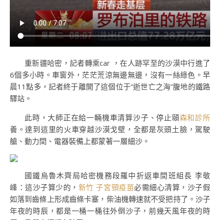
重新疆哈密，記者轉乘car ，在人跡罕至的沙漠中行進了
6個多小時。車窗外，茫茫荒涼無邊無邊，沒有一絲綠色。早
晨11點多，記者終于離開了這個位于“逝世亡之海”腹地的鐵路
驛站。
此時，大師正在給一輛機車清算沙子、停止頤
森和診所
養。達到這里的火車穿越沙漠戈壁，全都是灰頭土臉，駕駛
艙、動力間、電器裝備上都蒙著一層細沙。
國鐵烏魯木齊局哈密機務段羅中折返車間班組長 李敬
峰：這沙子算少的，
新竹 子宮頸疫苗
必需細心清算，沙子假
如落到齒條上形成齒條卡塞，柴油機轉速就不受把持了。沙子
年夜的時辰，都是一桶一桶往外倒沙子，前幾天風年夜的時