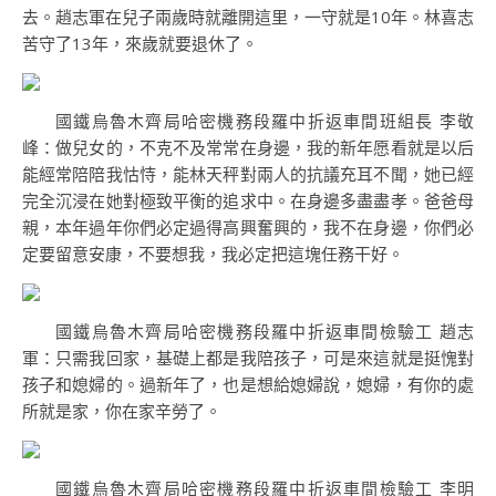
去。趙志軍在兒子兩歲時就離開這里，一守就是10年。林喜志
苦守了13年，來歲就要退休了。
國鐵烏魯木齊局哈密機務段羅中折返車間班組長 李敬
峰：做兒女的，不克不及常常在身邊，我的新年愿看就是以后
能經常陪陪我怙恃，能林天秤對兩人的抗議充耳不聞，她已經
完全沉浸在她對極致平衡的追求中。在身邊多盡盡孝。爸爸母
親，本年過年你們必定過得高興奮興的，我不在身邊，你們必
定要留意安康，不要想我，我必定把這塊任務干好。
國鐵烏魯木齊局哈密機務段羅中折返車間檢驗工 趙志
軍：只需我回家，基礎上都是我陪孩子，可是來這就是挺愧對
孩子和媳婦的。過新年了，也是想給媳婦說，媳婦，有你的處
所就是家，你在家辛勞了。
國鐵烏魯木齊局哈密機務段羅中折返車間檢驗工 李明