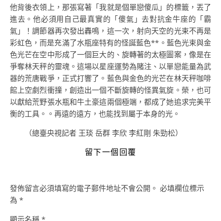
他背後衣領上，那張寫著「我就是個單戀傻瓜」的標籤，丟了
進去。他必須用自己最真實的「傻氣」去對抗金牛座的「霸
氣」！調節器再次發出轟鳴，這一次，射向天空的光束不再是
彩虹色，而是充滿了水瓶座特有的怪誕藍色**。藍色光束與金
色光芒在空中形成了一個巨大的、旋轉著的太極圖案，像是在
爭奪林天秤的靈魂。這場以星座運勢為賭注、以單戀能量為武
器的荒唐戰爭，正式打響了。藍色與金色的光芒在林天秤咖啡
館上空劇烈衝撞，創造出一個不斷旋轉的怪異氣旋。榮，也可
以獻給荒野張水瓶和牛土豪這兩個極端，都成了她追求完美平
衡的工具。。再遠的遠方，也能找到屬于本身的光。
（總臺央視記者 王琰 岳群 李欣 李紅剛 朱勁松）
留下一個回覆
發佈留言必須填寫的電子郵件地址不會公開。
必填欄位標示
為
*
顯示名稱
*