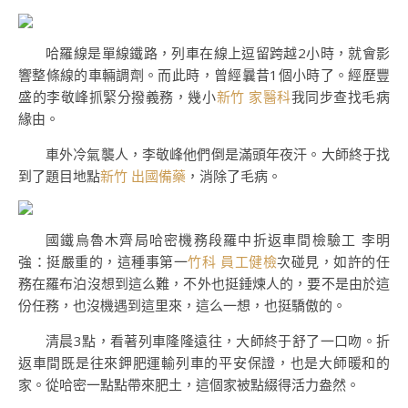
哈羅線是單線鐵路，列車在線上逗留跨越2小時，就會影
響整條線的車輛調劑。而此時，曾經曩昔1個小時了。經歷豐
盛的李敬峰抓緊分撥義務，幾小
新竹 家醫科
我同步查找毛病
緣由。
車外冷氣襲人，李敬峰他們倒是滿頭年夜汗。大師終于找
到了題目地點
新竹 出國備藥
，消除了毛病。
國鐵烏魯木齊局哈密機務段羅中折返車間檢驗工 李明
強：挺嚴重的，這種事第一
竹科 員工健檢
次碰見，如許的任
務在羅布泊沒想到這么難，不外也挺錘煉人的，要不是由於這
份任務，也沒機遇到這里來，這么一想，也挺驕傲的。
清晨3點，看著列車隆隆遠往，大師終于舒了一口吻。折
返車間既是往來鉀肥運輸列車的平安保證，也是大師暖和的
家。從哈密一點點帶來肥土，這個家被點綴得活力盎然。