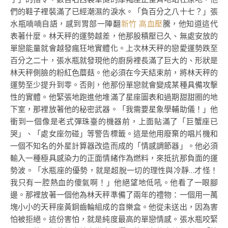
們的鞋子裡裝滿了已經潮濕的淚水。「負百分之八十七？」張
水瓶喃喃自語，感到胃部一陣翻
新竹 高血壓
騰，他知道這代
表著什麼。林天秤的運勢越差，他那股積壓已久、無處安放的
單戀能量就會越發瘋狂地實體化。上次林天秤的戀愛運勢跌至
百分之二十，張水瓶就發現他的廚房裡長滿了巨大的、形狀是
林天秤側臉的粉紅色蘑菇。他必須在今天結束前，將林天秤的
運勢至少提升到零。否則，他那份單戀就會變成某種具備攻擊
性的實體。他緊張地跑進他堆滿了星座圖表和過期甜甜圈的地
下室，那裡放著他的秘密武器。「我需要星象學輔助儀！」他
衝到一個像是老式彈珠臺的機器前，上面貼滿了「巨蟹座已
哭」、「處女座勿碰」等警告標籤。這是他用廢棄的唱片機和
一個不知名的外星計算器改造而成的「情感調節器」。他必須
輸入一種極具感染力的正面情緒作為燃料，來抵抗那負面的運
勢波。「水瓶座的優勢，就是超脫一切的理性與冷靜…才怪！
我只有一腔熱血的傻氣啊！」他絕望地低吼。他看了一眼腳
邊。那裡放著一個他為林天秤準備了兩年的禮物：一個用一萬
塊小小的天秤座黃銅齒輪組成的音樂盒。他從未送出，因為害
怕被拒絕。這份害怕，就是純度最高的單戀情感。張水瓶咬緊