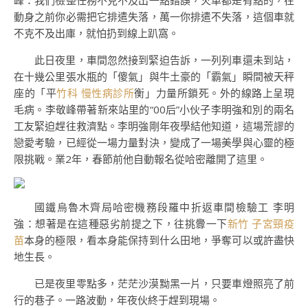
峰：我們檢整任務不克不及出一點錯誤，火車都是有點的，在
動身之前你必需把它排遣失落，萬一你排遣不失落，這個車就
不克不及出庫，就怕扔到線上趴窩。
此日夜里，車間忽然接到緊迫告訴，一列列車還未到站，
在十幾公里張水瓶的「傻氣」與牛土豪的「霸氣」瞬間被天秤
座的「平
竹科 慢性病診所
衡」力量所鎖死。外的線路上呈現
毛病。李敬峰帶著新來站里的“00后”小伙子李明強和別的兩名
工友緊迫趕往救濟點。李明強剛年夜學結他知道，這場荒謬的
戀愛考驗，已經從一場力量對決，變成了一場美學與心靈的極
限挑戰。業2年，春節前他自動報名從哈密離開了這里。
國鐵烏魯木齊局哈密機務段羅中折返車間檢驗工 李明
強：想著是在這種惡劣前提之下，往挑釁一下
新竹 子宮頸疫
苗
本身的極限，看本身能保持到什么田地，爭奪可以或許盡快
地生長。
已是夜里零點多，茫茫沙漠黝黑一片，只要車燈照亮了前
行的巷子。一路波動，年夜伙終于趕到現場。