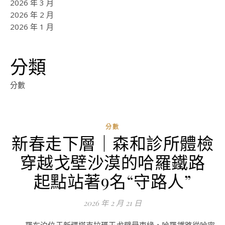
2026 年 3 月
2026 年 2 月
2026 年 1 月
分類
分數
分數
新春走下層｜森和診所體檢
ad
穿越戈壁沙漠的哈羅鐵路
0
評
起點站著9名“守路人”
論
2026 年 2 月 21 日