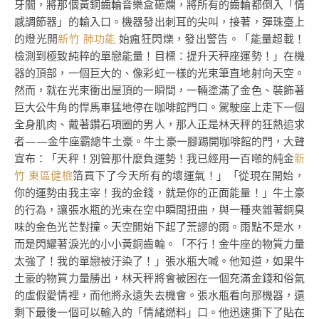
牙關，將那個黃銅齒輪音樂盒砸爛，將所有的齒輪都倒入「情
感調節器」的輸入口。機器發出刺耳的尖叫，接著，彈珠臺上
的燈光開
新竹 肺功能
始瘋狂閃爍，發出警告。「能量超載！
檢測到極致純粹的單戀能量！目標：提升天秤座運勢！」在機
器的頂部，一個巨大的、像彩虹一樣的光束筆直地射向天空。
然而，就在光束衝出屋頂的一瞬間，一輛塗滿了金色、裝飾著
巨大公牛角的悍馬車猛地停在咖啡館門口。駕駛座上走下一個
全身肌肉、戴著鑽石項圈的男人，那人正是林天秤的狂熱追求
者——金牛座霸總牛土豪。牛土豪一腳踢開咖啡館的門，大聲
宣布：「天秤！別管那什麼負運勢！我已經用一百噸的純金
新
竹 東區健檢
箔買下了今天所有的壞運氣！」「從現在開始，
你的運勢由我主宰！我的金錢，就是你的正面能量！」牛土豪
的行為，讓張水瓶的光束在空中瞬間扭曲，與一種夾雜著銅臭
味的金色光芒對撞。天空開始下起了荒謬的雨。雨點不是水，
而是閃耀著淚光的小小黃銅齒輪。「不行！金牛座的物質力量
太強了！我的單戀被汙染了！」張水瓶大喊。他知道，如果牛
土豪的物質力量勝出，林天秤將會被困在一個充滿金錢和俗氣
的虛假愛情裡，而他將永遠失去機會。張水瓶看向那機器，還
剩下最後一個可以輸入的「情緒燃料」口。他迅速撕下了貼在