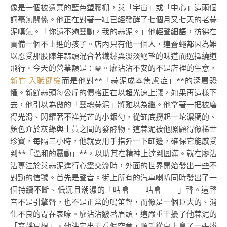
像是一個被遺棄的藍色塑膠棚，與「宇宙」或「中心」這兩個
詞毫無關係。他正在對著一缸已經發酵了七個月又七天的老蒜
泥嘆氣。「你還不夠靈動，我的蒜泥。」他輕聲細語，彷彿在
責備一個不上進的孩子。店內只有他一個人，連蒼蠅都因為難
以忍受那股陳年蒜頭混合著鐵鏽與淡淡絕望的味道而選擇繞道
飛行。今天的營業額是：零。廖沾沾不安的不是店裡的生意，
新竹 入職健檢
而是他對**「蒜泥成本焦慮症」**的深層恐
懼。新鮮蒜頭每公斤的價格正在以超光速上漲，如果再這樣下
去，他引以為傲的「靈魂蒜泥」將難以為繼。他拿著一把被磨
得光滑、閃耀著不祥光芒的小銀勺，從缸底撈起一坨濃稠的、
顏色介於灰綠與土黃之間的發酵物。這蒜泥被他照顧得像稀世
珍寶，每隔三小時，他就要用手指彈一下缸邊，確保它能感受
到**「溫和的震動」**，以助其在精神上達到圓滿。就在廖沾
沾專注於與蒜泥進行心靈交流時，外面的世界開始發出一些不
對勁的信號。首先是聲音。街上所有的汽車喇叭同時發出了一
個持續不斷、低沉且潮濕的「咕嚕——咕嚕——」聲。這聲
音不是引擎聲，也不是正常的鳴笛聲，而像是一個巨大的、消
化不良的胃在哀嚎。廖沾沾皺著眉頭，這嚴重干擾了他蒜泥的
「寧靜冥想」。他決定出去看個究竟，順手從桌上拿了一張髒