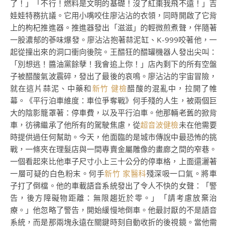
了！」「不行！燃料是文明的基礎！沒了紅棗我飛不遠！」吉
娃娃特務抗議。它用小嘴咬住廖沾沾的衣領，同時開啟了它背
上的枸杞推進器。推進器發出「滋滋」的輕微煎煮聲，伴隨著
一股濃郁的蔘味爆發。廖沾沾抱著蒜泥缸、K-999咬著他，一
起從撞出來的洞口衝向後院。王醋狂的醋罐機器人發出尖叫：
「別想逃！醬油黨餘孽！我會追上你！」店內剩下的所有空盤
子被醋酸氣波震碎，發出了最後的哀鳴。廖沾沾的宇宙冒險，
就在這片蒜泥、中藥和
新竹 健檢
醋酸的混亂中，拉開了帷
幕。《平行泊車維度：車位爭奪戰》何手殘的人生，被兩個巨
大的陰影籠罩著：停車費，以及平行泊車。他那輛老舊的掀背
車，彷彿繼承了他所有的駕駛焦慮，從
超音波健檢
未在他需要
時提供過任何幫助。今天，他面臨的是城市傳說中最恐怖的挑
戰，一條夾在理髮店與一間專賣金屬雕像的畫廊之間的窄巷。
一個看起來比他車子尺寸小上三十公分的停車格，上面還灑著
一層可疑的白色粉末。何手
新竹 家醫科
殘深吸一口氣。將車
子打了倒檔。他的車載語音系統發出了令人不快的女聲：「警
告，後方障礙物距離：無限趨近於零。」「請考慮放棄治
療。」他忽略了警告，開始緩慢地倒車。他最討厭的不是語音
系統，而是那兩塊永遠在關鍵時刻自動收折的後視鏡。當他需