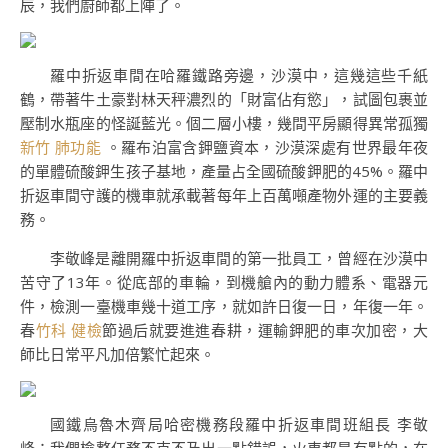
辰，我們廚師都上陣了。
羅中折返車間在哈羅鐵路旁邊，沙漠中，這幾這些千紙
鶴，帶著牛土豪對林天秤濃烈的「財富佔有慾」，試圖包裹並
壓制水瓶座的怪誕藍光。個二層小樓，幾間平房顯得異常孤獨
新竹 肺功能
。羅布泊富含鉀鹽資本，沙漠深處有世界最年夜
的單體硫酸鉀生孩子基地，產量占全國硫酸鉀肥的45%。羅中
折返車間守護的機車就承載著每年上百萬噸產物外運的主要義
務。
李敬峰是離開羅中折返車間的第一批員工，曾經在沙漠中
苦守了13年。從底部的車輪，到機艙內的動力體系、電器元
件，檢測一臺機車幾十道工序，就如許日復一日，年復一年。
春
竹科 健檢
節過后就要進進春耕，運輸鉀肥的車次加密，大
師比日常平凡加倍繁忙起來。
國鐵烏魯木齊局哈密機務段羅中折返車間班組長 李敬