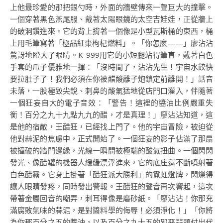
上他最珍愛的那把銀勺時，外面的牆壁傳來一聲巨大的撞擊。
一個穿著黑色燕尾服、戴著太陽眼鏡的太空吉娃娃，正從牆上
的破洞鑽進來。它的背上揹著一個像是小型瓦斯桶的東西，桶
上用毛筆寫著「極品紅棗枸杞燃料」。「你怎麼——」廖沾沾
驚訝地瞪大了眼睛。K-999用它的小短腿站得筆直，戴著白色
手套的爪子優雅地一揮：「沒時間了，沾沾先生！宇宙水餃快
要拉肚子了！我們必須在你被醋酸離子炮鎖定前離開！」話音
未落，一股極致尖銳、刺鼻的酸氣猛地從店門口灌入，伴隨著
一個狂妄自大的電子音效：「警告！這裡的醬油比例嚴重失
衡！百分之九十九點九九的醋，才是真理！」廖沾沾知道，這
是他的宿敵，王醋狂，已經找上門了。他的宇宙冒險，被迫從
他對蒜泥的焦慮中，正式開始了。一個狂妄的影子佔滿了那扇
被撞破的牆門邊緣，光線一瞬間被極端的酸氣扭曲。一個閃閃
發光、像醋罐的機器人緩緩漂浮進來，它的底座還不斷噴射著
白色醋霧。它身上掛著「醋狂派大勝利」的霓虹燈牌，閃爍得
讓人眼睛發疼，同時發出警報。王醋狂的聲音再次響起，這次
帶著金屬回音的嘲弄，刺耳得像是磨砂紙。「廖沾沾！你那充
滿腐敗氣味的蒜泥，是對醬料學的侮辱！必須淨化！」「你將
為你那百分之五的醬油，以及百分之九十五的邪惡蒜頭付出代