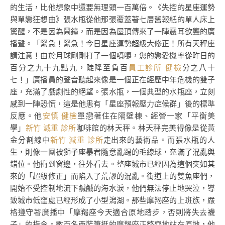
的生活，比他想象中還要無理頭一百萬倍。《失控的星座運勢
與單戀狂想曲》張水瓶從他那張覆蓋著七層舊報紙的單人床上
驚醒，不是因為鬧鐘，而是因為屋頂傳來了一陣震耳欲聾的廣
播聲。「緊急！緊急！今日星座運勢超級大修正！所有天秤座
請注意！由於月球剛剛打了一個噴嚏，您的戀愛機率從昨日的
百分之九十九點九，陡降至負百
員工診所 健檢
分之八十
七！」廣播員的聲音聽起來像是一個正在經歷中年危機的雙子
座，充滿了戲劇性的絕望。張水瓶，一個典型的水瓶座，立刻
感到一陣恐慌，這是他患有「星座預報壓力症候群」後的標準
反應。他
安慎 健檢
單戀著住在隔壁棟、經營一家「平衡美
學」
新竹 減重 診所
咖啡館的林天秤。林天秤完美得像是從黃
金分割線中
新竹 減重 診所
走出來的藝術品。而張水瓶的人
生，則像一團被獅子座暴君隨意亂踢的毛線球，充滿了混亂與
錯位。他衝到窗邊，往外看去。整座城市已經因為這個突如其
來的「超級修正」而陷入了荒謬的混亂。街道上的雙魚座們，
開始不受控制地流下鹹鹹的海水淚，他們無法停止地哭泣，導
致城市低窪處已經形成了小型潟湖。那些摩羯座的上班族，嚴
格遵守著廣播中「摩羯座今天適合原地踏步，否則將失去襪
子」的指令。數百名西裝筆挺的摩羯座正整齊地站在原地，他