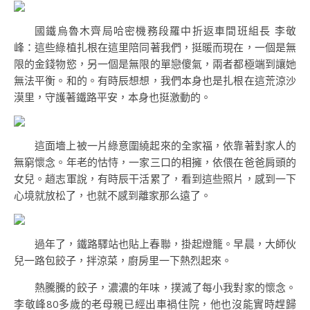
國鐵烏魯木齊局哈密機務段羅中折返車間班組長 李敬
峰：這些綠植扎根在這里陪同著我們，挺暖而現在，一個是無
限的金錢物慾，另一個是無限的單戀傻氣，兩者都極端到讓她
無法平衡。和的。有時辰想想，我們本身也是扎根在這荒涼沙
漠里，守護著鐵路平安，本身也挺激動的。
這面墻上被一片綠意圍繞起來的全家福，依靠著對家人的
無窮懷念。年老的怙恃，一家三口的相擁，依偎在爸爸肩頭的
女兒。趙志軍說，有時辰干活累了，看到這些照片，感到一下
心境就放松了，也就不感到離家那么遠了。
過年了，鐵路驛站也貼上春聯，掛起燈籠。早晨，大師伙
兒一路包餃子，拌涼菜，廚房里一下熱烈起來。
熱騰騰的餃子，濃濃的年味，撲滅了每小我對家的懷念。
李敬峰80多歲的老母親已經出車禍住院，他也沒能實時趕歸