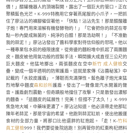
價！」醋罐機器人的頂端裂開，露出了一個巨大的管口，正在
聚積藍色光芒。K-999特務用它穿著燕尾服的小爪子，一把抓
住了廖沾沾的褲腳催促著他。「快點！沾沾先生！那是醋酸離
子炮！專門用來溶解有機發酵物的！」「它會把你的蒜泥在零
點一秒內變成無菌的、純淨的白醋！那是浩劫啊！」「不准動
我的蒜泥！」廖沾沾發出了醬料學家對待信仰般的怒吼。他以
一種專業包水餃的極限速度，從旁邊的麵粉堆中抓起了兩團麵
皮。麵皮被他用氣功般的捏製手法，瞬間擴大成直徑三公尺的
巨大麵皮。他猛地擲出，兩張麵皮在空中
新竹 成人健檢
交
疊，變成一個半透明的防禦護盾。這就是家傳《沾醬秘笈》中
記載的「水餃皮護盾」，薄韌而充滿彈性。藍色離子炮光束猛
烈地擊中麵皮
森和診所
護盾，發出了一聲像是汽水開蓋的聲
音。護盾劇烈震動，但奇蹟般地擋住了攻擊，只是散發出濃郁
的麵香。「這麵皮的延展性！完美！但撐不了太久！」K-999
焦急地大喊，中藥味更濃了。廖沾沾知道，他必須帶走他那缸
陳年老蒜泥，那是宇宙的希望。他跑到蒜泥缸前，使出他搬運
食材的全部力量，將那口比他還胖的缸抱起。「走！K-
竹科
員工健檢
999！我們要從後院逃跑！別再管你的紅棗枸杞燃料