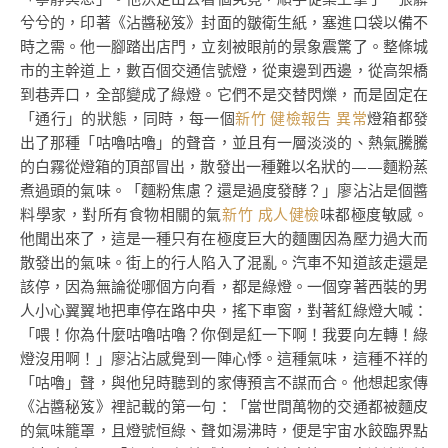
兮兮的，印著《沾醬秘笈》封面的皺衛生紙，塞進口袋以備不
時之需。他一腳踏出店門，立刻被眼前的景象震驚了。整條城
市的主幹道上，數百個交通信號燈，從東邊到西邊，從高架橋
到巷弄口，全部變成了綠燈。它們不是交替閃爍，而是固定在
「通行」的狀態，同時，每一個
新竹 健檢報告 異常
燈箱都發
出了那種「咕嚕咕嚕」的聲音，並且有一層淡淡的、熱氣騰騰
的白霧從燈箱的頂部冒出，散發出一種難以名狀的——麵粉蒸
煮過頭的氣味。「麵粉焦慮？還是過度發酵？」廖沾沾是個醬
料學家，對所有食物相關的氣
新竹 成人健檢
味都極度敏感。
他聞出來了，這是一種只有在極度巨大的麵團因為壓力過大而
散發出的氣味。街上的行人陷入了混亂。汽車不知道該走還是
該停，因為無論從哪個方向看，都是綠燈。一個穿著西裝的男
人小心翼翼地把車停在路中央，搖下車窗，對著紅綠燈大喊：
「喂！你為什麼咕嚕咕嚕？你倒是紅一下啊！我要向左轉！綠
燈沒用啊！」廖沾沾感覺到一陣心悸。這種氣味，這種不祥的
「咕嚕」聲，與他兒時聽到的家傳預言不謀而合。他想起家傳
《沾醬秘笈》裡記載的第一句：「當世間萬物的交通都被麵皮
的氣味籠罩，且燈號恒綠、聲如湯沸時，便是宇宙水餃臨界點