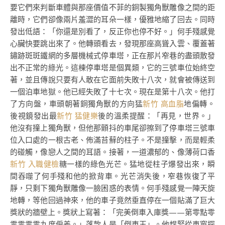
要它們來判斷車體與那座價值不菲的銅製獨角獸雕像之間的距
離時，它們卻像兩片羞澀的耳朵一樣，優雅地縮了回去。同時
發出低語：「你還是別看了，反正你也停不好。」何手殘感覺
心臟快要跳出來了。他轉頭看去，發現那座高聳入雲、覆蓋著
鏽跡斑斑鐵網的多層機械式停車塔，正在那片窄巷的盡頭散發
出不正常的綠光。這棟停車塔是個異類，它的三號車位始終空
著，並且傳說只要有人敢在它面前失敗十八次，就會被傳送到
一個泊車地獄。他已經失敗了十七次。現在是第十八次。他打
了方向盤，車頭朝著銅獨角獸的方向猛
新竹 高血脂
地偏轉。
後視鏡發出最
新竹 猛健樂
後的溫柔提醒：「再見，世界。」
他沒有撞上獨角獸，但他那顫抖的車尾卻擦到了停車塔三號車
位入口處的一根古老、佈滿苔蘚的柱子。不是撞擊，而是輕柔
的碰觸，像戀人之間的耳語。接著，一道濃郁的、像薄荷口香
新竹 入職健檢
糖一樣的綠色光芒。猛地從柱子爆發出來，瞬
間吞噬了何手殘和他的掀背車。光芒消失後，窄巷恢復了平
靜，只剩下獨角獸雕像一臉困惑的表情。何手殘感覺一陣天旋
地轉，等他回過神來，他的車子竟然垂直停在一個貼滿了巨大
獎狀的牆壁上。獎狀上寫著：「完美倒車入庫獎——第零點零
零零零零九度偏差。」落款人是「倒車王」。他趕緊從車窗探