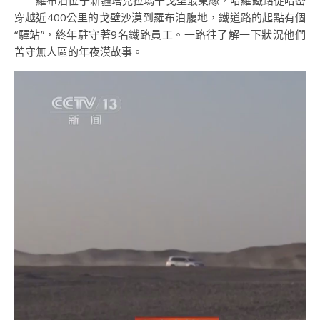
羅布泊位于新疆塔克拉瑪干戈壁最東緣，哈羅鐵路從哈密
穿越近400公里的戈壁沙漠到羅布泊腹地，鐵道路的起點有個
“驛站”，終年駐守著9名鐵路員工。一路往了解一下狀況他們
苦守無人區的年夜漠故事。