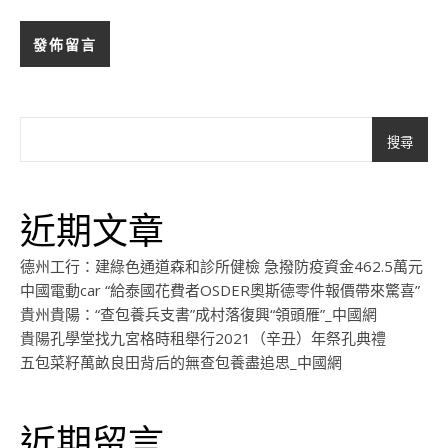
搜尋
近期文章
德州工行：建綠色通道森和診所健檢 急撥防疫資金462.5萬元
中國電動car “給泰國花費者OSDER奧斯德零件報價帶來驚喜”
貴州貴陽：“查包養兵支書”成村落復興“領頭雁”_中國網
貴陽孔學堂找九宮格時租舉行2021（辛丑）年祭孔典禮
五包菜籽萬畝良田背后的無查包養盡追思_中國網
近期留言