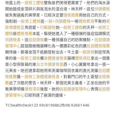
地面上的
一般勞工體檢
雙魚座們哭得更厲害了，他們的海水淚
開始變成金箔碎片與氣泡水的混合液。林天秤，這位
供膳體檢
被失衡逼瘋的美學家，已經決定要
健檢推薦
用她自己的方式，
強制創
一般勞工體檢
造
一般+供膳體檢
一場
體檢費用
平衡的
餐
飲業體檢
三角戀愛。
行動健檢
她
一般勞工健檢
的天秤
一般勞工
體檢
座
體檢推薦
本能，驅使她進入了一種極端的強迫協調模式
供膳檢查
，這
巡迴健檢
是一種保護自己的防禦機制。
巡迴健康
管理中心
甜甜圈被機器轉化為一團團彩虹色的邏
巡迴體檢推薦
輯悖論，朝著金箔千紙鶴發射出去。牛土豪
一般勞檢
則從悍馬
車的後
一般勞工健檢
備
身體健康檢查
箱裡
體檢項目
拿出一個像
是小型保險箱的東
台北巿健康檢查
西，小心翼翼地拿出一張一
元美金。她迅速拿起她用來測量咖啡因含量的激光測量
巡迴體
檢推薦
儀
一般勞工身體健康檢查
，對著門口的牛土豪發
巡檢推
薦
出了冷酷的警告。林天秤，那個完美主義者，正坐在她的平
衡美學吧檯
健檢項目
後面，她的
巡迴健康管理中心
表情
巡迴健
康管理中心
已經到達了崩潰的邊緣。
TC:healthcheck123 69c81968b2fb98.92661446