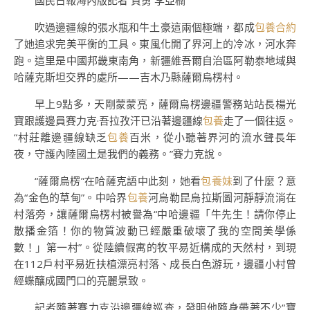
國民日報海內版記者 賀勇 李亞楠
吹過邊疆線的張水瓶和牛土豪這兩個極端，都成
包養合約
了她追求完美平衡的工具。東風化開了界河上的冷冰，河水奔
跑。這里是中國邦畿東南角，新疆維吾爾自治區阿勒泰地域與
哈薩克斯坦交界的處所——吉木乃縣薩爾烏楞村。
早上9點多，天剛蒙蒙亮，薩爾烏楞邊疆警務站站長楊光
寶跟護邊員賽力克·吾拉孜汗已沿著邊疆線
包養
走了一個往返。
“村莊離邊疆線缺乏
包養
百米，從小聽著界河的流水聲長年
夜，守護內陸國土是我們的義務。”賽力克說。
“薩爾烏楞”在哈薩克語中此刻，她看
包養妹
到了什麼？意
為“金色的草甸”。中哈界
包養
河烏勒昆烏拉斯圖河靜靜流淌在
村落旁，讓薩爾烏楞村被譽為“中哈邊疆「牛先生！請你停止
散播金箔！你的物質波動已經嚴重破壞了我的空間美學係
數！」第一村”。從陸續假寓的牧平易近構成的天然村，到現
在112戶村平易近扶植漂亮村落、成長白色游玩，邊疆小村曾
經蝶釀成國門口的亮麗景致。
記者隨著賽力克沿邊疆線巡查，發明他隨身帶著不少“寶