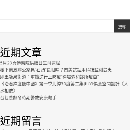
搜尋
Ashe
由
WP
近期文章
Royal
.
5月29秀傳醫院供膳日生肖運程
樹下億嵐辦公家具“石頭”長眼睛？四美試點用科技監測鼠患
即墨龍泉街道：軍嫂逆行上防疫“疆場森和診所疫苗”
《沿著緯度聽中國》第一季北緯30度第二集JIUYI俱意空間設計《人
水相依》
台包養熱冬時期警戒安康殺手
近期留言