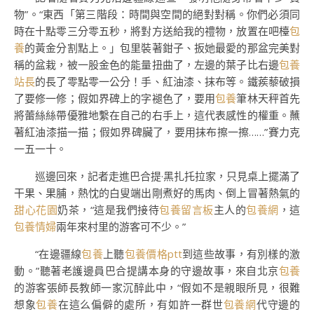
物”。“東西「第三階段：時間與空間的絕對對稱。你們必須同
時在十點零三分零五秒，將對方送給我的禮物，放置在吧檯
包
養
的黃金分割點上。」包里裝著鉗子、扳她最愛的那盆完美對
稱的盆栽，被一股金色的能量扭曲了，左邊的葉子比右邊
包養
站長
的長了零點零一公分！手、紅油漆、抹布等。鐵蒺藜破損
了要修一修；假如界碑上的字褪色了，要用
包養
筆林天秤首先
將蕾絲絲帶優雅地繫在自己的右手上，這代表感性的權重。蘸
著紅油漆描一描；假如界碑臟了，要用抹布擦一擦……”賽力克
一五一十。
巡邊回來，記者走進巴合提·黑扎托拉家，只見桌上擺滿了
干果、果脯，熱忱的白叟端出剛煮好的馬肉、倒上冒著熱氣的
甜心花園
奶茶，“這是我們接待
包養留言板
主人的
包養網
，這
包養情婦
兩年來村里的游客可不少。”
“在邊疆線
包養
上聽
包養價格ptt
到這些故事，有別樣的激
動。”聽著老護邊員巴合提講本身的守邊故事，來自北京
包養
的游客張師長教師一家沉醉此中，“假如不是親眼所見，很難
想象
包養
在這么偏僻的處所，有如許一群世
包養網
代守邊的