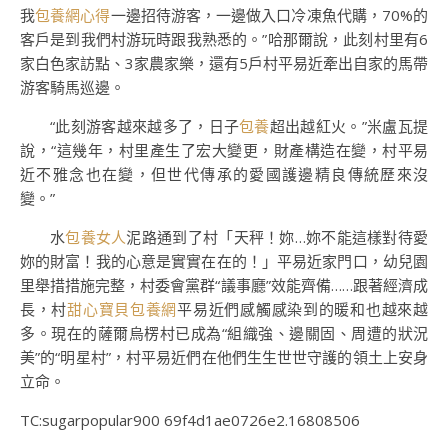
我
包養網心得
一邊招待游客，一邊做入口冷凍魚代購，70%的
客戶是到我們村游玩時跟我熟悉的。”哈那爾說，此刻村里有6
家白色家訪點、3家農家樂，還有5戶村平易近牽出自家的馬帶
游客騎馬巡邊。
“此刻游客越來越多了，日子
包養
超出越紅火。”米盧瓦提
說，“這幾年，村里產生了宏大變更，財產構造在變，村平易
近不雅念也在變，但世代傳承的愛國護邊精良傳統歷來沒
變。”
水
包養女人
泥路通到了村「天秤！妳…妳不能這樣對待愛
妳的財富！我的心意是實實在在的！」平易近家門口，幼兒園
里舉措措施完整，村委會黨群“議事廳”效能齊備……跟著經濟成
長，村
甜心寶貝包養網
平易近們感觸感染到的暖和也越來越
多。現在的薩爾烏楞村已成為“組織強、邊關固、周遭的狀況
美”的“明星村”，村平易近們在他們生生世世守護的領土上安身
立命。
TC:sugarpopular900 69f4d1ae0726e2.16808506