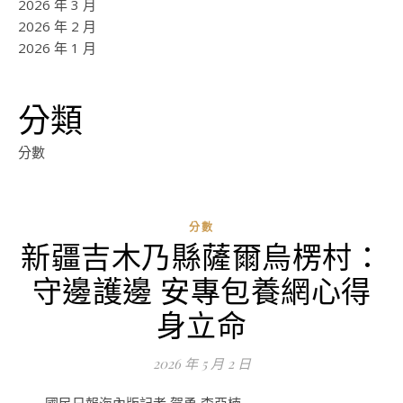
2026 年 3 月
2026 年 2 月
2026 年 1 月
分類
分數
分數
新疆吉木乃縣薩爾烏楞村：
ad
守邊護邊 安專包養網心得
0
評
身立命
論
2026 年 5 月 2 日