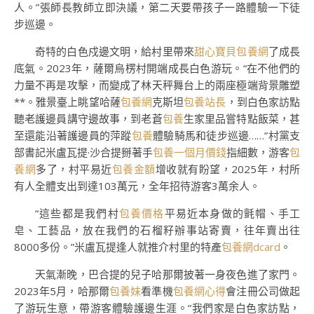
人。”張師長教師立即決議，第二天要帶孩子一路體驗一下徒
步巡邊。
奇特的白色戍邊文明，給村里帶來
甜心寶貝包養網
了成長
底氣。2023年，薩爾烏楞村開端成長白色游玩。“在不他們的
力量不再是攻擊，而變成了林天秤舞台上的兩座極端背景雕塑
**。雅景臺上眺望哈薩
包養網
克斯坦
包養站長
，到白色家訪點
聽老護邊員講守邊故事，到老蒼
包養
生家里品嘗特點飯菜，甚
至還能沿著護邊員的萍蹤
包養
體驗騎馬和徒步巡邊……”村黨支
部書記米盧瓦提·沙合提掰著手
包養一個月價錢
指細數，游客
包
養網
多了，村平易近
包養金額
增收就有盼望，2025年，村所
有人全體支出到達103萬元，全年招待游客3萬余人。
“這些都是我們村
包養價格
平易近本身做的氈帽、手工
皂、工藝品，放在我們的石榴籽辦事站寄賣，往年賣出往
8000多份。”米盧瓦提逢人就推介村里的特產
包養網dcard
。
天氣漸晚，巴合提的兒子哈那爾披著一身夜色進了家門。
2023年5月，哈那爾
包養妹
看準機
包養網心得
會注冊公司做起
了游玩生意，帶游客體驗護邊生涯。“我們家是白色家訪點，