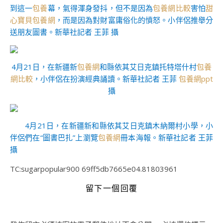
到這一
包養
幕，氣得渾身發抖，但不是因為
包養網比較
害怕
甜
心寶貝包養網
，而是因為對財富庸俗化的憤怒。小伴侶推舉分
送朋友圖書。
新華社記者 王菲 攝
4月21日，在新疆新
包養網
和縣依其艾日克鎮托特塔什村
包養
網比較
，小伴侶在扮演經典誦讀。新華社記者 王菲
包養網ppt
攝
4月21日，在新疆新和縣依其艾日克鎮木納爾村小學，小
伴侶們在“圖書巴扎”上瀏覽
包養網
冊本海報。
新華社記者 王菲
攝
TC:sugarpopular900 69ff5db7665e04.81803961
留下一個回覆