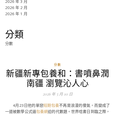
2026 年 3 月
2026 年 2 月
2026 年 1 月
分類
分數
分數
新疆新專包養和：書噴鼻潤
ad
南疆 瀏覽沁人心
0
評
2026 年 5 月 10 日
論
4月23日他的單戀
短期包養
不再是浪漫的傻氣，而變成了
一道被數學公式逼
包養網
迫的代數題。世界唸書日到臨之際，