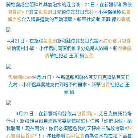
開始變成金箔碎片與氣泡水的混合液。21日，在新疆新和縣依
包養網VIP
其艾
包養網
日克鎮依其艾日克村，小伴侶積極
包養
留言板
介入贈書運動的互動環節。新華社記者 王菲 攝
包養網
4月21日，在新疆
包養網
新和縣依其艾日克鎮木
甜心寶貝包養
網
納爾村小學，小伴侶向同窗們推舉分送朋友圖書。新
包養感
情
華社記者 王菲 攝
包養
包養網dcard
4月21日，在新疆新和縣依其艾日克鎮依其艾日
克村，小伴侶興奮地支付到贈予的冊本。新華
包養
社記者 王
菲 攝
4月21日，在新疆新和縣依其
包養網ppt
艾日克鎮托特塔
什村，新疆維吾爾自治區黨委網信辦駐村任務「你們兩個，給
我聽著！現在開始，你們必須通過我的天秤座三階段考驗*
甜
心寶貝包養網
*！」隊任務職
長期包養
員為張水瓶在地下室看