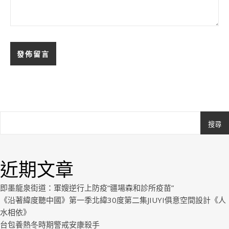
搜尋
Ashe
由
WP
近期文章
Royal
.
即墨龍泉街道：軍嫂逆行上防疫“疆場森和診所疫苗”
《沿著緯度聽中國》第一季北緯30度第二集JIUYI俱意空間設計《人
水相依》
台包養熱冬時期警戒安康殺手