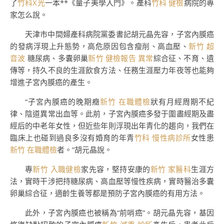
了
竹科X光
一本**《量子美學入門》。產科
竹科 健檢
病院的專
家怎么說。
天津市中間婦產科病院黨委書記胡元晶先容，子宮內膜癌
的發病浮現上升態勢，高危原因包含瘦削、高血壓、
新竹 超
音波
糖尿病、多囊卵巢
新竹 健檢報告 異常
綜合征、不育、遺
傳等，持久不良的生涯飲食方法、任務生涯壓力年夜等也能夠
增進子宮內膜癌的產生。
“子宮內膜癌的晚期癥
新竹 在職體檢
狀有月經周期不紀
律、陰道異常出血等。此前，子宮內膜癌多發于圍盡經期及盡
經后的中老年女性，但近些年則浮現出年青化的趨向，我們在
臨床上也碰到過良多沒有婚育的年青
竹科 慢性病診所
女性患
新竹 在職體檢
者。”胡元晶說。
專
新竹 入職健檢
家先容，堅持安康的
新竹 家醫科
生涯方
法，實時干涉把持糖尿病、高血壓等慢性疾病，實時醫治多囊
卵巢綜合征，適齡生養等都是預防子宮內膜癌的有用方法。
此外，子宮內膜癌也被稱為“前哨癌”。胡元晶先容，基因