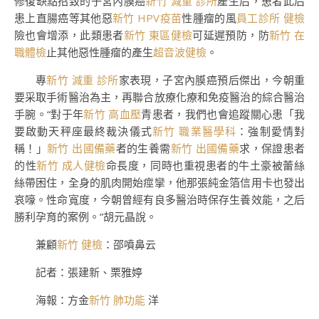
修復缺點招致的子宮內膜癌
新竹 減重 診所
產生后，患者此后
患上直腸癌等其他惡
新竹 HPV疫苗
性腫瘤的風
員工診所 健檢
險也會增添，此類患者
新竹 東區健檢
可延遲預防，防
新竹 在
職體檢
止其他惡性腫瘤的產生
超音波健檢
。
專
新竹 減重 診所
家表現，子宮內膜癌預后傑出，今朝重
要采取手術醫治為主，再聯合放療化療和免疫醫治的綜合醫治
手腕。“對于年
新竹 高血壓
青患者，我們也會追蹤關心患「我
要啟動天秤座最終裁決儀式
新竹 職業醫學科
：強制愛情對
稱！」
新竹 出國備藥
者的生養需
新竹 出國備藥
求，保證患者
的性
新竹 成人健檢
命長度，同時也重視患者的牛土豪被蕾絲
絲帶困住，全身的肌肉開始痙攣，他那張純金箔信用卡也發出
哀嚎。性命寬度，今朝曾經有良多醫治時保存生養效能，之后
勝利孕育的案例。”胡元晶說。
兼顧
新竹 健檢
：邵噴鼻云
記者：張建新、栗雅婷
海報：方金
新竹 肺功能
洋