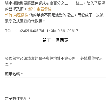
張水瓶聽到要將藍色調成灰度百分之五十一點二，陷入了更深
的哲學恐慌。
新竹 東區健檢
新竹 東區健檢
他的單戀不再是浪漫的傻氣，而變成了一道被
數學公式逼迫的代數題。
TC:senho2ai2l 6a05f561140bd0.66120617
留下一個回覆
發佈留言必須填寫的電子郵件地址不會公開。
必填欄位標示
為
*
顯示名稱
*
電子郵件地址
*