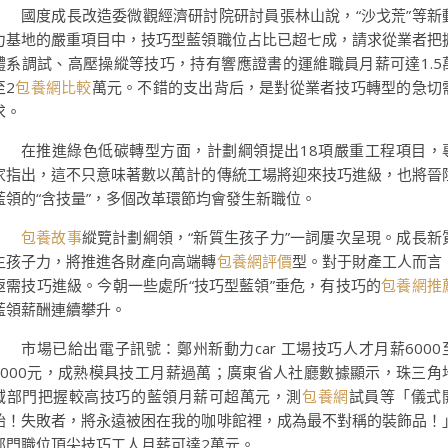
國度成長改造委微觀經濟研討院研討員張林山說，“沙戈荒”等新
力基地的嚴重項目中，技巧型藍領職位占比已超七成，請求從業者把
體系調試、高壓操縱等技巧，持有響應證書的運維職員月薪可達1.5
至2
包養網比較
萬元。不錯的支出背后，是對從業者技巧轉型的急切
求。
在推進綠色低碳轉型方面，計劃綱領提出18項嚴重工程項目，
家指出，這不只意味著數以萬計的傳統工場將迎來技巧進級，也將晉
藍領的“含技量”，多個改革環節均會發生新職位。
包養故事
縱覽計劃綱領，“新質生孩子力”一詞屢次呈現。成長新
生孩子力，將推進各財產向高端轉
包養網評價
型。對于財產工人而言
亟需技巧進級。今朝一些處所“技巧型藍領”垂危，有技巧的
包養網推
藍領薪酬連續攀升。
市場已給出電子訊號：鄭州新動力car 工場技巧人才月薪6000
9000元，成熟模具技工月薪過萬；廣東省人社廳數據顯示，珠三角
域部門把握較高技巧的藍領月薪可超萬元，測
包養網
試員等「儀式
始！失敗者，將永遠被困在我的咖啡館裡，成為最不對稱的裝飾品！
部門職位頂尖技巧工人月薪可達2萬元。