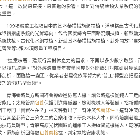
化”，這一改變最直接、最普遍的影響，即是對傳統藍領失業系統的
底重塑。
109項嚴重工程項目中的基本舉措措施類扶植，浮現構建古代化
本舉措措施系統的光鮮導向，包含國度綜合平面路況網扶植、新型動
系統扶植、古代化水網扶植、新型基本舉措措施扶植、對外開放平臺
能晉陞等5類23項嚴重工程項目。
“這意味著，建筑行業對休息力的需求，不再以多少數字取勝，
是以技巧取勝。”對外經濟商業年夜學國度對外開放研討院研討員蘇
鋒剖析，面臨這一變更，從業者必需從依靠膂力的“普工”轉型為把握
技巧的“技巧型藍領”。
青海養路員方新國粹會操縱巡檢無人機，讓公路巡檢從純人工走
智能化；太原管網
包養
保護引進傳感器、檢測機械人等裝備，招新偏
相干專門「實實在在？」林天秤發出了一聲冷笑
包養條件
，這聲冷笑
尾音甚至都符合三分之二的音樂和弦。研究本科人才，同時培訓老職
向技巧員轉型；青躲高原光伏園區的運維工人操縱智能機械人，乾淨
效，還能剖析回傳數
包養價格
據，判定電站安康狀態。