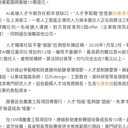
財產範圍將衝破10萬億元。
AI高端人才今朝存在較年夜缺口，“人才爭取戰”愈發劇
包養意
烈。在上海張江，一家人工智能企業的人力資本擔任人正在與算法工
師職位的一名候選人溝通，對方曾經拿到5個offer（企業錄用告
書），同時還在接觸其他公司。
人才職場社區平臺“脈脈”近期發布陳述稱，2026年1月至2月，
發AI職位量同比增加約12倍。僱用平臺顯示，最高薪的職位是AI迷
家/擔任人、產物架構師、算法研討員等，均勻月支出在7萬元以上。
在計謀必爭範疇和財產鏈供給鏈單薄環節，人才是制勝要害。蘇
鋒說，以集成電路為例，芯片design、工藝整合、資料研發等各環節
需求專門研究人才。這些範疇人才培育周期長，生長
包養軟體
起來就
行業的焦點資本。
跟著這些嚴重工程項目標實行，人才“短板”能夠變“跳板”，失業“
頸”無望成為“增量”。
在109項嚴重工程項目中，繚繞新財產新賽道培養成長有10項。
中，高空設備、具身智能等新賽道逐步進進範圍化階段，專門研究人