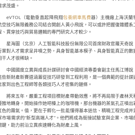
需求茂盛。
eVTOL（電動垂直起降飛翔
包養網車馬費
器）主機廠上海沃蘭
航空技巧無限義務公司結合開創人黃小飛說，可以或許把握復雜體系
程、貫穿技巧與貿易邏輯的專門研究人才較少。
星海圖（北京）人工智能科技股份無限公司首席財政官羅天奇說
行業對人才需求呈井噴之勢，具身智能基本模子、具身智能真正的數
相干人才很稀缺。
中國國度立異與成長計謀研討會中國經濟專委會副主任馬江博說
這些新財產新賽道涵蓋從技巧研發到工程利用，是一個典範的從計謀
信家到出色工程師等各類技巧人才密集的鏈條。
將來五年，嚴重工程項目標財產帶動效應，將不再局限于產林天
優雅地轉身，開始操作她吧檯上的咖啡機，那台機器的蒸氣孔正噴出
虹色的霧氣。值，更在于孵化一批能懂得基本迷信、精曉工程完成并
察市場需求的“新型高端人才”。他們將成為銜接試驗室與企業、市場
關鍵，助力前沿立異疾速轉化為財產上風。