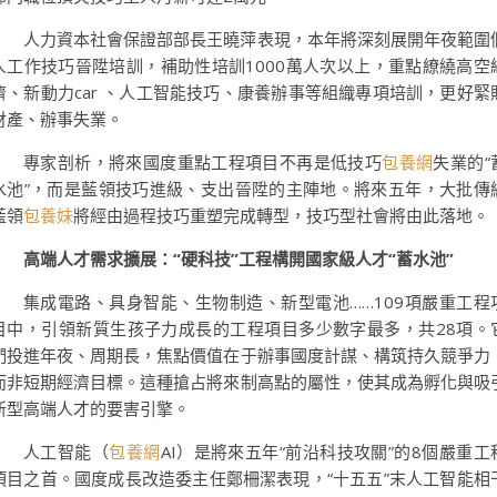
人力資本社會保證部部長王曉萍表現，本年將深刻展開年夜範圍
人工作技巧晉陞培訓，補助性培訓1000萬人次以上，重點繚繞高空
濟、新動力car 、人工智能技巧、康養辦事等組織專項培訓，更好緊
財產、辦事失業。
專家剖析，將來國度重點工程項目不再是低技巧
包養網
失業的“
水池”，而是藍領技巧進級、支出晉陞的主陣地。將來五年，大批傳
藍領
包養妹
將經由過程技巧重塑完成轉型，技巧型社會將由此落地。
高端人才需求擴展：“硬科技”工程構開國家級人才“蓄水池”
集成電路、具身智能、生物制造、新型電池……109項嚴重工程
目中，引領新質生孩子力成長的工程項目多少數字最多，共28項。
們投進年夜、周期長，焦點價值在于辦事國度計謀、構筑持久競爭力
而非短期經濟目標。這種搶占將來制高點的屬性，使其成為孵化與吸
新型高端人才的要害引擎。
人工智能（
包養網
AI）是將來五年“前沿科技攻關”的8個嚴重工
項目之首。國度成長改造委主任鄭柵潔表現，“十五五”末人工智能相