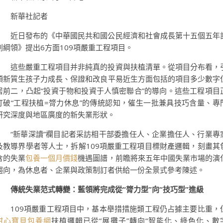
新華社記者
近日發布的《中華國民共和國公民經濟和社會成長第十五個五年
劃綱領》提出6方面109項嚴重工程項目。
這些嚴重工程項目并非純真的投資與扶植清單。從項目分布看，
領新質生孩子力成長、保證和改良平易近生方面包括的項目多少數字
居前二，凸起“投資于物和投資于人慎密聯合”的導向。這些工程項目
打破“工程扶植=膂力休息”的傳統認知，催生一批兼具技巧含量、專
研究深度與地區廣度的新失業形狀。
“新華深讀”欄目記者采訪相干部委擔任人、企業擔任人、行業專
及教導界學者等人士，拆解109項嚴重工程項目標財產邏輯，刻畫其
含的失業
包養一個月價錢
機遇圖譜，前瞻將來五年中國失業市場的演
趨向，為休息者、企業與政策制訂者供給一份全景式參考陳述。
傳統失業范式轉變：藍領將完成從“膂力型”向“技巧型”進級
109項嚴重工程項目中，基本舉措措施類工程仍占據主要比重，
甜心寶貝包養網
扶植邏輯已從“展攤子”轉向“智能化、綠色化、數