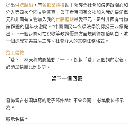
提出
供膳體檢
，有
餐飲業體檢
助于領導全社會加倍追蹤關心和
介入第四次全國文物普查；公正看待國有文物加入我的最愛單
元和非國有文物加入我的
供膳體檢
最愛單元，是對非國有博物
館群體的極年夜激勵。”中國國民年夜學法學院傳授王云霞提
出，下一個步驟可在稅收等政策優惠方面規則得加倍明白，進
一個步驟完美當局主導、社會介入的文物任務格式。
勞工健檢
「愛？」林天秤的臉抽動了一下，她對「愛」這個詞的定義，
必須是情感比例對等。
留下一個回覆
發佈留言必須填寫的電子郵件地址不會公開。
必填欄位標示
為
*
顯示名稱
*