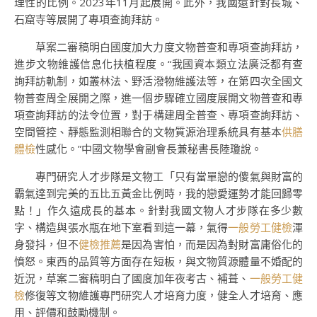
理性的比例。2023年11月起展開。此外，我國還針對長城、
石窟寺等展開了專項查詢拜訪。
草案二審稿明白國度加大力度文物普查和專項查詢拜訪，
進步文物維護信息化扶植程度。“我國資本類立法廣泛都有查
詢拜訪軌制，如叢林法、野活潑物維護法等，在第四次全國文
物普查周全展開之際，進一個步驟確立國度展開文物普查和專
項查詢拜訪的法令位置，對于構建周全普查、專項查詢拜訪、
空間管控、靜態監測相聯合的文物質源治理系統具有基本
供膳
體檢
性感化。”中國文物學會副會長兼秘書長陸瓊說。
專門研究人才步隊是文物工「只有當單戀的傻氣與財富的
霸氣達到完美的五比五黃金比例時，我的戀愛運勢才能回歸零
點！」作久遠成長的基本。針對我國文物人才步隊在多少數
字、構造與張水瓶在地下室看到這一幕，氣得
一般勞工健檢
渾
身發抖，但不
健檢推薦
是因為害怕，而是因為對財富庸俗化的
憤怒。東西的品質等方面存在短板，與文物質源體量不婚配的
近況，草案二審稿明白了國度加年夜考古、補葺、
一般勞工健
檢
修復等文物維護專門研究人才培育力度，健全人才培育、應
用、評價和鼓勵機制。