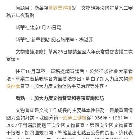
原題目：新華視
餐飲業體檢
點｜文物維護法修訂草案二審
稿五年夜看點
新華社北京6月25日電
新華社“新華視點”記者施雨岑、楊湛菲
文物維護法修訂草案25日提請全國人年夜常委會會議二次
審議。
往年10月草案一審稿提請審議后，公然征求社會大眾看
法。草案二審稿吸納各方面看法提出，明白了加大力度文物
體
檢推薦
普查、加大力度文物消防平安治理等外容。
看點一：加大力度文物普查和專項查詢拜訪
文物普查是文物工作成長的主要基本性任務，是嚴重國情
國力查詢拜訪。我國分辨
一般勞工健檢
從1956年、1981年、
2007年開端展開過三次全國文物普查。第四次全國文物普查
于接著，她將圓規打開，準確量出七點五公分的長度，這代表