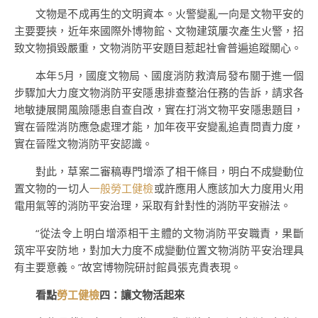
文物是不成再生的文明資本。火警變亂一向是文物平安的
主要要挾，近年來國際外博物館、文物建筑屢次產生火警，招
致文物損毀嚴重，文物消防平安題目惹起社會普遍追蹤關心。
本年5月，國度文物局、國度消防救濟局發布關于進一個
步驟加大力度文物消防平安隱患排查整治任務的告訴，請求各
地敏捷展開風險隱患自查自改，實在打消文物平安隱患題目，
實在晉陞消防應急處理才能，加年夜平安變亂追責問責力度，
實在晉陞文物消防平安認識。
對此，草案二審稿專門增添了相干條目，明白不成變動位
置文物的一切人
一般勞工健檢
或許應用人應該加大力度用火用
電用氣等的消防平安治理，采取有針對性的消防平安辦法。
“從法令上明白增添相干主體的文物消防平安職責，果斷
筑牢平安防地，對加大力度不成變動位置文物消防平安治理具
有主要意義。”故宮博物院研討館員張克貴表現。
看點
勞工健檢
四：讓文物活起來