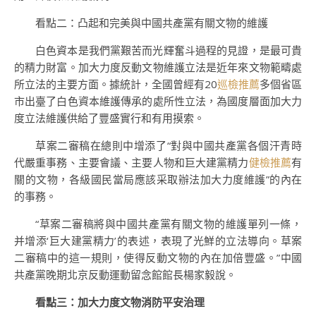
看點二：凸起和完美與中國共產黨有關文物的維護
白色資本是我們黨艱苦而光輝奮斗過程的見證，是最可貴
的精力財富。加大力度反動文物維護立法是近年來文物範疇處
所立法的主要方面。據統計，全國曾經有20
巡檢推薦
多個省區
市出臺了白色資本維護傳承的處所性立法，為國度層面加大力
度立法維護供給了豐盛實行和有用摸索。
草案二審稿在總則中增添了“對與中國共產黨各個汗青時
代嚴重事務、主要會議、主要人物和巨大建黨精力
健檢推薦
有
關的文物，各級國民當局應該采取辦法加大力度維護”的內在
的事務。
“草案二審稿將與中國共產黨有關文物的維護單列一條，
并增添‘巨大建黨精力’的表述，表現了光鮮的立法導向。草案
二審稿中的這一規則，使得反動文物的內在加倍豐盛。”中國
共產黨晚期北京反動運動留念館館長楊家毅說。
看點三：加大力度文物消防平安治理