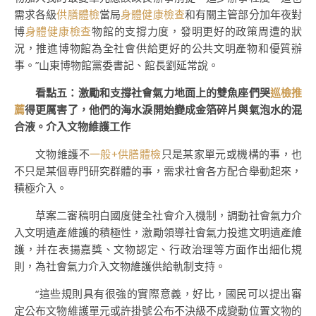
需求各級
供膳體檢
當局
身體健康檢查
和有關主管部分加年夜對
博
身體健康檢查
物館的支撐力度，發明更好的政策周遭的狀
況，推進博物館為全社會供給更好的公共文明產物和優質辦
事。”山東博物館黨委書記、館長劉延常說。
看點五：激勵和支撐社會氣力地面上的雙魚座們哭
巡檢推
薦
得更厲害了，他們的海水淚開始變成金箔碎片與氣泡水的混
合液。介入文物維護工作
文物維護不
一般+供膳體檢
只是某家單元或機構的事，也
不只是某個專門研究群體的事，需求社會各方配合舉動起來，
積極介入。
草案二審稿明白國度健全社會介入機制，調動社會氣力介
入文明遺產維護的積極性，激勵領導社會氣力投進文明遺產維
護，并在表揚嘉獎、文物認定、行政治理等方面作出細化規
則，為社會氣力介入文物維護供給軌制支持。
“這些規則具有很強的實際意義，好比，國民可以提出審
定公布文物維護單元或許掛號公布不決級不成變動位置文物的