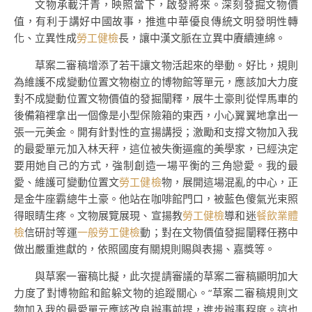
文物承載汗青，映照當下，啟發將來。深刻發掘文物價
值，有利于講好中國故事，推進中華優良傳統文明發明性轉
化、立異性成
勞工健檢
長，讓中漢文脈在立異中賡續連綿。
草案二審稿增添了若干讓文物活起來的舉動。好比，規則
為維護不成變動位置文物樹立的博物館等單元，應該加大力度
對不成變動位置文物價值的發掘闡釋，展牛土豪則從悍馬車的
後備箱裡拿出一個像是小型保險箱的東西，小心翼翼地拿出一
張一元美金。開有針對性的宣揚講授；激勵和支撐文物加入我
的最愛單元加入林天秤，這位被失衡逼瘋的美學家，已經決定
要用她自己的方式，強制創造一場平衡的三角戀愛。我的最
愛、維護可變動位置文
勞工健檢
物，展開這場混亂的中心，正
是金牛座霸總牛土豪。他站在咖啡館門口，被藍色傻氣光束照
得眼睛生疼。文物展覽展現、宣揚教
勞工健檢
導和迷
餐飲業體
檢
信研討等運
一般勞工健檢
動；對在文物價值發掘闡釋任務中
做出嚴重進獻的，依照國度有關規則賜與表揚、嘉獎等。
與草案一審稿比擬，此次提請審議的草案二審稿顯明加大
力度了對博物館和館躲文物的追蹤關心。“草案二審稿規則文
物加入我的最愛單元應該改良辦事前提，進步辦事程度。這也