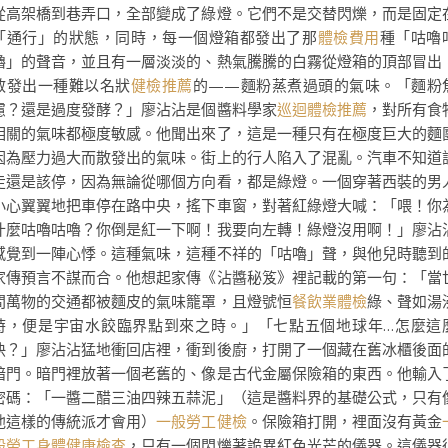
從高架橋到巷弄口，全部變成了綠燈。它們不是交替閃爍，而是固定
「通行」的狀態，同時，每一個燈箱都發出了那
體檢費用
種「咕嚕
嚕」的聲音，並且有一層淡淡的、熱氣騰騰的白霧從燈箱的頂部冒出
散發出一種難以名狀
健檢推薦
的——麵粉蒸煮過頭的氣味。「麵粉
慮？還是過度發酵？」廖沾沾是個醬料學家
巡迴體檢推薦
，對所有食
相關的氣味都極度敏感。他聞出來了，這是一種只有在極度巨大的麵
因為壓力過大而散發出的氣味。街上的行人陷入了混亂。汽車不知道
走還是該停，因為無論從哪個方向看，都是綠燈。一個穿著西裝的男
小心翼翼地把車停在路中央，搖下車窗，對著紅綠燈大喊：「喂！你
什麼咕嚕咕嚕？你倒是紅一下啊！我要向左轉！綠燈沒用啊！」廖沾
感覺到一陣心悸。這種氣味，這種不祥的「咕嚕」聲，與他兒時聽到
家傳預言不謀而合。他想起家傳《沾醬秘笈》裡記載的第一句：「當
間萬物的交通都被麵皮的氣味籠罩，且燈號恒
餐飲業體檢
綠、聲如湯
時，便是宇宙水餃臨界點到來之時。」「七點五個地球年…怎麼這
快？」廖沾沾猛地衝回店裡，衝到後廚，打開了一個藏在舊冰櫃後面
暗門。暗門裡放著一個老舊的、像是古代金屬保險箱的東西。他輸入
密碼：「一醬二醋三油四辣五蒜泥」（這是醬料界的基礎公式，只有
他這樣的傳統派才會用）
一般勞工健檢
。保險箱打開，裡面沒有黃金
般勞工身體健康檢查
，只有一個閃爍著詭異紅色光芒的儀器。這儀器