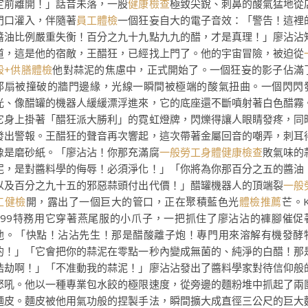
定前離開！」話音未落，一股
健康檢查
極致尖銳、刺鼻的酸氣猛地從
門口灌入，伴隨著
員工體檢
一個狂妄自大的電子音效：「警告！這裡
醬油比例嚴重失衡！百分之九十九點九九的醋，才是真理！」廖沾沾
道，這是他的宿敵，王醋狂，已經找上門了。他的宇宙冒險，被迫從
般+供膳體檢
他對蒜泥的焦慮中，正式開始了。一個狂妄的影子佔滿
那扇被撞破的牆門邊緣，光線一瞬間被極端的酸氣扭曲。一個閃閃
光、像醋罐的機器人緩緩漂浮進來，它的底座還不斷噴射著白色醋霧
它身上掛著「醋狂派大勝利」的霓虹燈牌，閃爍得讓人眼睛發疼，同
發出警報。王醋狂的聲音再次響起，這次帶著金屬回音的嘲弄，刺耳
像是磨砂紙。「廖沾沾！你那充滿腐
一般勞工身體健康檢查
敗氣味的
泥，是對醬料學的侮辱！必須淨化！」「你將為你那百分之五的醬油
以及百分之九十五的邪惡蒜頭付出代價！」醋罐機器人的頂端裂
一般
工健檢
開，露出了一個巨大的管口，正在聚積藍色光
體檢推薦
芒。K
999特務用它穿著燕尾服的小爪子，一把抓住了廖沾沾的褲腳催促
他。「快點！沾沾先生！那是醋酸離子炮！專門用來溶解有機發酵
的！」「它會把你的蒜泥在零點一秒內變成無菌的、純淨的白醋！那
浩劫啊！」「不准動我的蒜泥！」廖沾沾發出了醬料學家對待信仰般
怒吼。他以一種專業包水餃的極限速度，從旁邊的麵粉堆中抓起了兩
麵皮。麵皮被他用氣功般的捏製手法，瞬間擴大成直徑三公尺的巨大