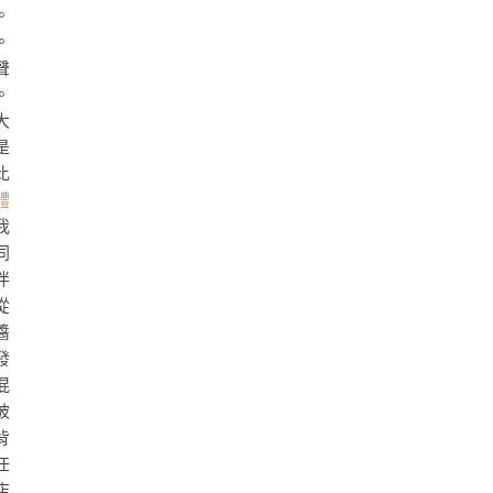
。
。
聲
。
大
是
比
體
我
同
伴
從
醬
發
混
被
背
任
店