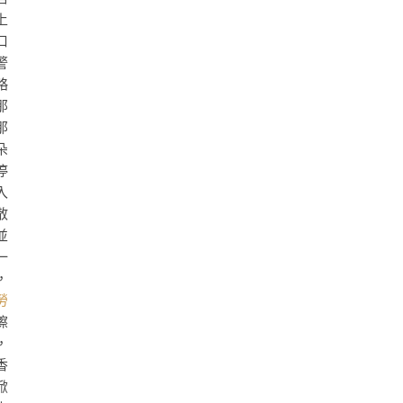
上
口
警
略
那
那
朵
停
入
散
並
一
，
勞
擦
，
香
掀