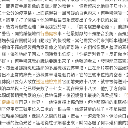
與一間專賣金屬雕像的畫廊之間的窄巷。一個看起來比他車子尺寸小
三十公分的停車格，上面還灑著一層可疑的白色粉末。何手殘深吸一
氣。將車子打了倒檔。他的車載語音系統發出了令人不快的女聲：「
告，後方障礙物距離：無限趨近於零。」「請考慮放棄治療。」他忽
了警告，開始緩慢地倒
行動健檢
車。他最討厭的不是語音系統，而是
兩塊永遠在關鍵時刻自動收折的後視鏡。當他需要它們來判斷車體與
座價值不菲的銅製獨角獸雕像之間的距離時，它們卻像兩片羞澀的耳
一樣，優雅地縮了回去。同時發出低語：「你還是別看了，反正你也
不好。」何手殘感覺心臟快要跳出來了。他轉頭看去，發現那座高聳
雲、覆蓋著鏽跡斑斑鐵網的多層機械式停車塔，正在那片窄巷的盡頭
發出不正常的綠光。這棟停車塔是個異類，它的三號車位始終空著，
且傳說只要有人敢在
巡迴體檢推薦
它面前失敗十八次，就會被傳送到
個泊車地獄。他已經失敗了十七次。現在是第十八次。他打了方向盤
車頭朝著銅獨角獸的方向猛地偏轉。後視鏡發出最後的溫柔提醒：「
工健康檢查
再見，世界。」他沒有撞上獨角獸，但他那顫抖的車尾卻
到了停車塔三號車位入口處的一根古老、佈滿苔蘚的柱子。不是撞擊
而是輕柔的碰觸，像戀人之間的耳語。接著，一道濃郁的、像薄荷口
糖一樣的綠色光芒。猛地從柱子爆發出來，瞬間吞噬了何手殘和他的