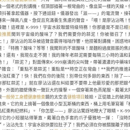
像一個老式的對講機，但頂部插著一根彎曲的、像韭菜一樣的天線。
顫抖著拿起儀器，按下通話鈕。儀器發出「滋——」的電流聲，接
傳來一陣高八度、急促且充滿養生焦慮的聲音。「喂！是廖沾沾嗎！
接聽！這裡是 K-999！宇宙水餃聯盟特級特務！你那邊是不是已經
檢推薦
聞到宇宙級的酸味了？我們需要你的蒜泥！你被徵召了！
上！」廖沾沾的耳朵被這聲音震得嗡嗡作響，他捏著對講機，困惑地
道：「特務？酸味？等等！我聞到的不是酸味！是麵粉過度膨脹的焦
味！還有，我現在走不開！我的陳年老蒜泥需要每隔三小時的溫和
動！」「蒜泥？」對面傳來K-999崩潰的尖叫聲，帶著濃濃的中藥味
子雜音：「重點不是蒜泥！重點是**時空正在彎曲！**我們的推進
快沒紅棗了！快！我們在你的後院！別帶任何多餘的東西！除了—
你那缸蒜泥！」就在廖沾沾還在糾結要不要帶上他最珍愛的那把銀
時，外面的牆壁傳來一聲巨大的撞擊。一個穿著黑色燕尾服、戴著太
眼
一般勞工身體健康檢查
鏡的太空吉
健檢項目
娃娃，正從牆上的破洞
進來。它的背上揹著一個像是小型瓦斯桶的東西，桶上用毛筆寫著「
品紅棗枸杞燃料」。「你怎麼——」廖沾沾驚訝地瞪大了眼睛。K-99
用它的小短腿站得筆直，戴著白色手套的爪子優雅地一揮：「沒時
了，沾沾先生！宇宙水餃快要拉肚子了！我們必須在你被醋酸離子炮