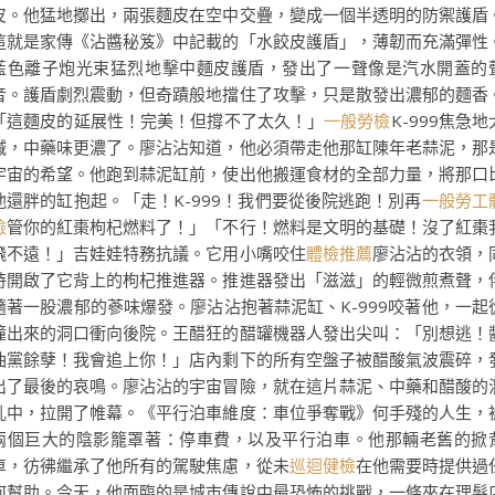
皮。他猛地擲出，兩張麵皮在空中交疊，變成一個半透明的防禦護盾
這就是家傳《沾醬秘笈》中記載的「水餃皮護盾」，薄韌而充滿彈性
藍色離子炮光束猛烈地擊中麵皮護盾，發出了一聲像是汽水開蓋的
音。護盾劇烈震動，但奇蹟般地擋住了攻擊，只是散發出濃郁的麵香
「這麵皮的延展性！完美！但撐不了太久！」
一般勞檢
K-999焦急地
喊，中藥味更濃了。廖沾沾知道，他必須帶走他那缸陳年老蒜泥，那
宇宙的希望。他跑到蒜泥缸前，使出他搬運食材的全部力量，將那口
他還胖的缸抱起。「走！K-999！我們要從後院逃跑！別再
一般勞工
檢
管你的紅棗枸杞燃料了！」「不行！燃料是文明的基礎！沒了紅棗
飛不遠！」吉娃娃特務抗議。它用小嘴咬住
體檢推薦
廖沾沾的衣領，
時開啟了它背上的枸杞推進器。推進器發出「滋滋」的輕微煎煮聲，
隨著一股濃郁的蔘味爆發。廖沾沾抱著蒜泥缸、K-999咬著他，一起
撞出來的洞口衝向後院。王醋狂的醋罐機器人發出尖叫：「別想逃！
油黨餘孽！我會追上你！」店內剩下的所有空盤子被醋酸氣波震碎，
出了最後的哀鳴。廖沾沾的宇宙冒險，就在這片蒜泥、中藥和醋酸的
亂中，拉開了帷幕。《平行泊車維度：車位爭奪戰》何手殘的人生，
兩個巨大的陰影籠罩著：停車費，以及平行泊車。他那輛老舊的掀
車，彷彿繼承了他所有的駕駛焦慮，從未
巡迴健檢
在他需要時提供過
何幫助。今天，他面臨的是城市傳說中最恐怖的挑戰，一條夾在理髮