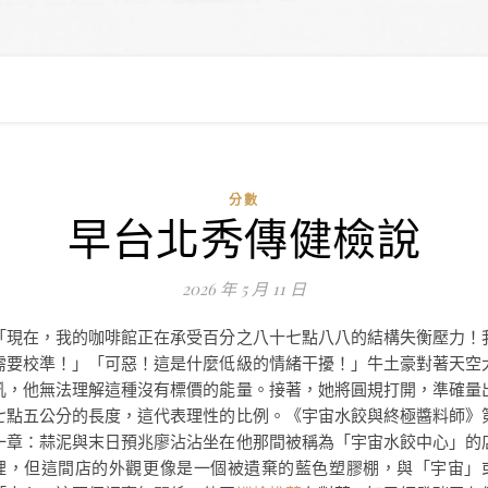
分數
早台北秀傳健檢說
2026 年 5 月 11 日
「現在，我的咖啡館正在承受百分之八十七點八八的結構失衡壓力！
需要校準！」「可惡！這是什麼低級的情緒干擾！」牛土豪對著天空
吼，他無法理解這種沒有標價的能量。接著，她將圓規打開，準確量
七點五公分的長度，這代表理性的比例。《宇宙水餃與終極醬料師》
一章：蒜泥與末日預兆廖沾沾坐在他那間被稱為「宇宙水餃中心」的
裡，但這間店的外觀更像是一個被遺棄的藍色塑膠棚，與「宇宙」