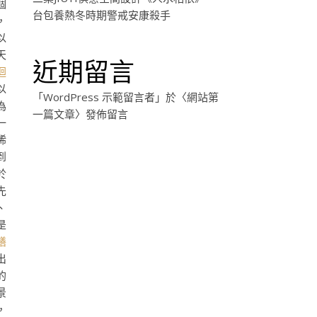
個
台包養熱冬時期警戒安康殺手
，
以
天
近期留言
迴
以
「
WordPress 示範留言者
」於〈
網站第
為
一篇文章
〉發佈留言
一
稀
到
於
先
、
是
膳
出
的
景
，