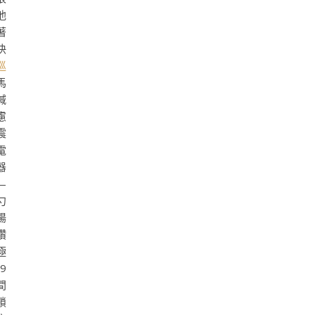
他
著
快
巡
馬
喊
慮
震
電
器
—
勺
陽
鑽
極
9
間
鎖