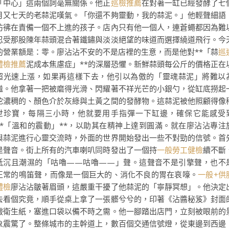
「中心」這兩個詞毫無關係。他正
巡檢推薦
在對著一缸已經發酵了七
月又七天的老蒜泥嘆氣。「你還不夠靈動，我的蒜泥。」他輕聲細語
彷彿在責備一個不上進的孩子。店內只有他一個人，連蒼蠅都因為難
忍受那股陳年蒜頭混合著鐵鏽與淡淡絕望的味道而選擇繞道飛行。今
的營業額是：零。廖沾沾不安的不是店裡的生意，而是他對**「蒜
巡
體檢推薦
泥成本焦慮症」**的深層恐懼。新鮮蒜頭每公斤的價格正在
超光速上漲，如果再這樣下去，他引以為傲的「靈魂蒜泥」將難以
繼。他拿著一把被磨得光滑、閃耀著不祥光芒的小銀勺，從缸底撈起
坨濃稠的、顏色介於灰綠與土黃之間的發酵物。這蒜泥被他照顧得像
世珍寶，每隔三小時，他就要用手指彈一下缸邊，確保它能感受
**「溫和的震動」**，以助其在精神上達到圓滿。就在廖沾沾專注
與蒜泥進行心靈交流時，外面的世界開始發出一些不對勁的信號。首
是聲音。街上所有的汽車喇叭同時發出了一個持
一般勞工健檢
續不斷
低沉且潮濕的「咕嚕——咕嚕——」聲。這聲音不是引擎聲，也不
正常的鳴笛聲，而像是一個巨大的、消化不良的胃在哀嚎。
一般+供
體檢
廖沾沾皺著眉頭，這嚴重干擾了他蒜泥的「寧靜冥想」。他決定
去看個究竟，順手從桌上拿了一張髒兮兮的，印著《沾醬秘笈》封面
皺衛生紙，塞進口袋以備不時之需。他一腳踏出店門，立刻被眼前的
象震驚了。整條城市的主幹道上，數百個交通信號燈，從東邊到西邊