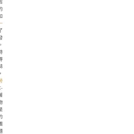
店
的
知
一
了
發
。
時
得
蒜
，
勞
-
著
物
是
的
團
麵