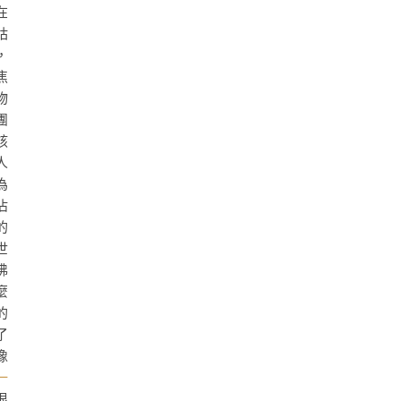
在
咕
，
焦
物
團
該
人
為
沾
的
世
沸
麼
的
了
像
一
很