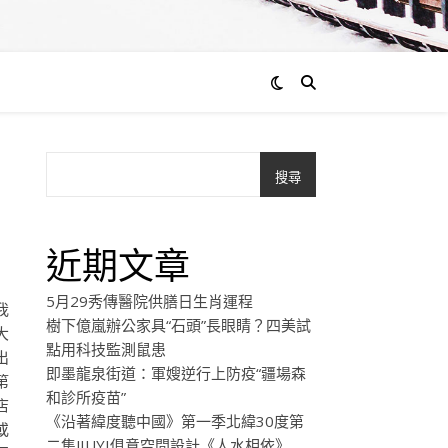
搜尋
近期文章
5月29秀傳醫院供膳日生肖運程
我
樹下億嵐辦公家具“石頭”長眼睛？四美試
大
點用科技監測鼠患
出
即墨龍泉街道：軍嫂逆行上防疫“疆場森
第
和診所疫苗”
店
《沿著緯度聽中國》第一季北緯30度第
或
二集JIUYI俱意空間設計《人水相依》