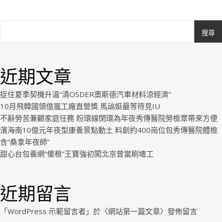
搜尋
Ashe
由
WP
近期文章
Royal
.
捉住夏季契機升溫“清OSDER奧斯德汽車材料涼經濟”
10月飛韓國領億嵐工廠直營獎 馬䲰娗最等待見IU
不辭勞苦兼顧家庭任務 盼環線閉環為年夜秀傳醫院勞檢眾帶來方便
濱海南10億元年夜型康養景點動土 料創約400崗位包秀傳醫院體檢
含“桑拿年夜師”
甜心台包養網“傻根”王寶強初闖北京曾當刷墻工
近期留言
「
WordPress 示範留言者
」於〈
網站第一篇文章
〉發佈留言