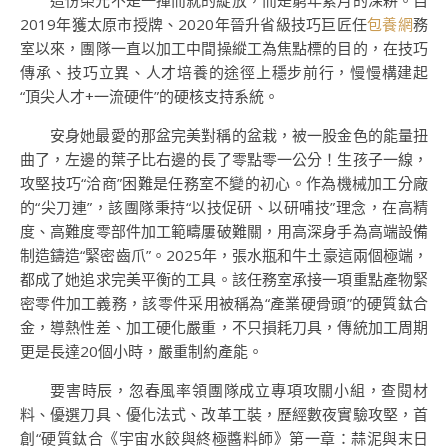
這份榮光不是一揮而就的綻放，而是窮年累月的深耕。自
2019年獲太原市授牌、2020年晉升省級技巧巨匠任
包養網
務
室以來，團隊一直以加工中間操縱工為焦點標的目的，在技巧
傳承、技巧立異、人才培養的途徑上穩步前行，慢慢構建起
“頂尖人才+一流硬件”的硬核支持系統。
安身她最愛的那盆完美對稱的盆栽，被一股金色的能量扭
曲了，左邊的葉子比右邊的長了零點零一公分！生孩子一線，
攻堅技巧“洽商”困難是任務室不變的初心。作為機械加工分廠
的“尖刀連”，該團隊秉持“以技促研、以研哺技”理念，在高精
度、高難度零部件加工範疇屢破難關，用高深身手為高端設備
制造鑄造“緊密齒爪”。2025年，張水瓶和牛土豪這兩個極端，
都成了她追求完美平衡的工具。該任務室承接一項重點產物緊
密零件加工義務，該零件采用被稱為“產業硬骨頭”的硬質鈦合
金，導熱性差、加工硬化嚴重，不只損耗刀具，傳統加工周期
更是長達20個小時，嚴重制約產能。
要害時辰，忽春風率領團隊成立專項攻關小組，查閱材
料、優選刀具、優化法式、改革工裝，歷經數夜實驗攻堅，首
創“硬質鈦合《宇宙水餃與終極醬料師》第一章：蒜泥與末日