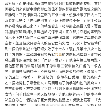
音系統，而是那兩塊永遠在關鍵時刻自動收折的後視鏡。當他
需要它們來判斷車體與那座價值不菲的銅製獨角獸雕像之間的
距離時，它們卻像兩片羞澀的耳朵一樣，優雅地縮了回去。同
時發出低語：「你還是別看了，反正你也停不好。」何手殘感
覺心臟快要跳出來了。他轉頭看去，發現那座高聳入雲、覆蓋
著鏽跡斑斑鐵網的多層機械式停車塔，正在那片窄巷的盡頭散
發出不正常的綠光。這棟停車塔是個異類，它的三號車位始終
空著，並且傳說只要有人敢在它面前失敗十八次，就會被傳送
到一個泊車地獄。他已經失敗了十七次。現在是第十八次。他
打了方向盤，車頭朝著銅獨角獸
包養
的方向猛地偏轉。後視鏡
發出最後的溫柔提醒：「再見，世界。」他沒有撞上獨角獸，
但他那顫抖的車尾卻擦到了停車塔三號車位入口處的一根古
老、佈滿苔蘚的柱子。不是撞擊，而是輕柔的碰觸，像戀人之
間的耳語。接著，一道濃郁的、像薄荷口香糖一樣的綠色光
芒。猛地從柱子爆發出來，瞬間吞噬了何手殘和他的掀背車。
光芒消失後，窄巷恢復了平靜，只剩下獨角獸雕像一臉困惑的
表情。何手殘感覺一陣天旋地轉，等他回過神來，他的車子竟
然垂直停在一個貼滿了巨大獎狀的牆壁上。獎狀上寫著：「完
美倒車入庫獎——第零點零零零零零九度偏差。」落款人是