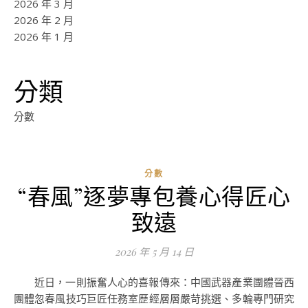
2026 年 3 月
2026 年 2 月
2026 年 1 月
分類
分數
分數
“春風”逐夢專包養心得匠心
ad
致遠
0
評
2026 年 5 月 14 日
論
近日，一則振奮人心的喜報傳來：中國武器產業團體晉西
團體忽春風技巧巨匠任務室歷經層層嚴苛挑選、多輪專門研究