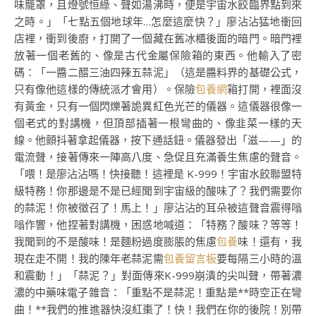
味籠罩，且燈號恒綠、聲如湯沸時，便是宇宙水餃臨界點到來
之時。」「七點五個地球年…怎麼這麼快？」廖沾沾猛地衝回
店裡，衝到後廚，打開了一個藏在舊冰櫃後面的暗門。暗門裡
放著一個老舊的、像是古代金屬保險箱的東西。他輸入了密
碼：「一醬二醋三油四辣五蒜泥」（這是醬料界的基礎公式，
只有像他這樣的傳統派才會用）。保險
包養網
箱打開，裡面沒
有黃金，只有一個閃爍著詭異紅色光芒的儀器。這儀器很像一
個老式的對講機，但頂部插著一根彎曲的、像韭菜一樣的天
線。他顫抖著拿起儀器，按下通話鈕。儀器發出「滋——」的
電流聲，接著傳來一陣高八度、急促且充滿養生焦慮的聲音。
「喂！是廖沾沾嗎！快接聽！這裡是 K-999！宇宙水餃聯盟特
級特務！你那邊是不是已經聞到宇宙級的酸味了？我們需要你
的蒜泥！你被徵召了！馬上！」廖沾沾的耳朵被這聲音震得嗡
嗡作響，他捏著對講機，困惑地喊道：「特務？酸味？等等！
我聞到的不是酸味！是麵粉過度膨脹的焦慮
包養
味！還有，我
現在走不開！我的陳年老蒜泥需
包養留言板
要每隔三小時的溫
和震動！」「蒜泥？」對面傳來K-999崩潰的尖叫聲，帶著濃
濃的中藥味電子雜音：「重點不是蒜泥！重點是**時空正在彎
曲！**我們的推進器快沒紅棗了！快！我們在你的後院！別帶