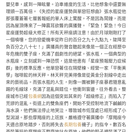
嬰兒車，感到一陣眩暈。泊車維度的生活，比他想象中還要無
理頭一百萬倍。《失控的星座運勢與單戀狂想曲》張水瓶從他
那張覆蓋著七層舊報紙的單人床上驚醒，不是因為鬧鐘，而是
因為屋頂傳來了一陣震耳欲聾的廣播聲。「緊急！緊急！今日
星座運勢超級大修正！所有天秤座請注意！由於月球剛剛打了
一個噴嚏，您的戀愛機率從昨日的百分之九十九點九，陡降至
負百分之八十七！」廣播員的聲音聽起來像是一個正在經歷中
年危機的雙子座，充滿了戲劇性的絕望。張水瓶，一個典型的
水瓶座，立刻感到一陣恐慌，這是他患有「星座預報壓力症候
群」後的標準反應。他單戀著住在隔壁棟、經營一家「平衡美
學」咖啡館的林天秤。林天秤完美得像是從黃金分割線中走出
來的藝術品。而張水瓶的人生，則像一團被獅子座暴君隨意亂
踢的毛線球，充滿了混亂與錯位。他衝到窗邊，往外看去。整
座城市已經
包養網
因為這個突如其來的「超級修正」而陷入了
荒謬的混亂。街道上的雙魚座們，開始不受控制地流下鹹鹹的
海水淚，他們無法停止地哭泣，導致城市低窪處已經形成了小
型潟湖。那些摩羯座的上班族，嚴格遵守著廣播中「摩羯座今
天適合原地踏步，否則將失去
長期包養
襪子」的指令。數百名
西裝筆挺的摩羯座正整齊地站在原地，他們的鞋子裡裝滿了已