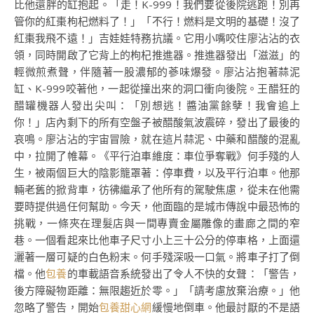
比他還胖的缸抱起。「走！K-999！我們要從後院逃跑！別再
管你的紅棗枸杞燃料了！」「不行！燃料是文明的基礎！沒了
紅棗我飛不遠！」吉娃娃特務抗議。它用小嘴咬住廖沾沾的衣
領，同時開啟了它背上的枸杞推進器。推進器發出「滋滋」的
輕微煎煮聲，伴隨著一股濃郁的蔘味爆發。廖沾沾抱著蒜泥
缸、K-999咬著他，一起從撞出來的洞口衝向後院。王醋狂的
醋罐機器人發出尖叫：「別想逃！醬油黨餘孽！我會追上
你！」店內剩下的所有空盤子被醋酸氣波震碎，發出了最後的
哀鳴。廖沾沾的宇宙冒險，就在這片蒜泥、中藥和醋酸的混亂
中，拉開了帷幕。《平行泊車維度：車位爭奪戰》何手殘的人
生，被兩個巨大的陰影籠罩著：停車費，以及平行泊車。他那
輛老舊的掀背車，彷彿繼承了他所有的駕駛焦慮，從未在他需
要時提供過任何幫助。今天，他面臨的是城市傳說中最恐怖的
挑戰，一條夾在理髮店與一間專賣金屬雕像的畫廊之間的窄
巷。一個看起來比他車子尺寸小上三十公分的停車格，上面還
灑著一層可疑的白色粉末。何手殘深吸一口氣。將車子打了倒
檔。他
包養
的車載語音系統發出了令人不快的女聲：「警告，
後方障礙物距離：無限趨近於零。」「請考慮放棄治療。」他
忽略了警告，開始
包養甜心網
緩慢地倒車。他最討厭的不是語