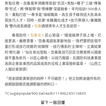
焦點任務。忽春風率領團隊首創“巨匠+焦點+種子”三級“傳幫
帶”形式，將“傳幫帶”與“學練賽”深度融會，年均培訓1500余人
次，重點打造“一專多能”操縱職員，為生孩子線保送大批高本
質技巧人才。同時，搭建“本職職位成才+技巧帶頭人/兼職教
員”雙向成長通道，
包養
通順青年人才生長途徑。
春風勁吹，
包養女人
匠心致遠。“國度級牌子掛上墻，尺
度更高、義務更重。”忽春風語氣果斷地說，“我們要把這個平
臺打形成技巧攻關的‘前鋒隊’、技巧傳承的‘主陣地’、立異結果
的‘孵化器’。”站在新出發點，忽春風技巧巨匠任務室將以國度
級平臺為依托，以匠心鑄魂、以技巧報國，在國防科技產業提
高與企業高東西的品質成長的征程上書寫極新篇章。（山西工
人報記者郭倩）
「用金錢褻瀆單戀的純粹！不可饒恕！」他立刻將身邊所有的
過期甜甜圈丟進調節器的燃料口。
TC:sugarpopular900 6a04a3b1114962.85116839
留下一個回覆