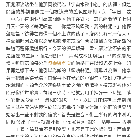
預兆廖沾沾坐在他那間被稱為「宇宙水餃中心」的店裡，但這
間店的外觀更像是一個被遺棄的藍色塑膠棚，與「宇宙」或
「中心」這兩個詞毫無關係。他正在對著一缸已經發酵了七個
月又七天的老蒜泥嘆氣。「你還不夠靈動，我的蒜泥。」他輕
聲細語，彷彿在責備一個不上進的孩子。店內只有他一個人，
連蒼蠅都因為難以忍受那股陳年蒜頭混合著鐵鏽與淡淡絕望的
味道而選擇繞道飛行。今天的營業額是：零。廖沾沾不安的不
是店裡的生意，而是他對**「蒜泥成本焦慮症」**的深層恐
懼。新鮮蒜頭每公斤
包養網單次
的價格正在以超光速上漲，如
果再這樣下去，他引以為傲的「靈魂蒜泥」將難以為繼。他拿
著一把被磨得光滑、閃耀著不祥光芒的小銀勺，從缸底撈起一
坨濃稠的、顏色介於灰綠與土黃之間的發酵物。這蒜泥被他照
顧得像稀世珍寶，每隔三小時，他就要用手指彈一下缸邊，確
保它能感受到**「溫和的震動」**，以助其在精神上達到圓
滿。就在廖沾沾專注於與蒜泥進行心靈交流時，外面的世界開
始發出一些不對勁的信號。首先是聲音。街上所有的汽車喇叭
同時發出了一個持續不斷、低沉且潮濕的「咕嚕——咕嚕
——」聲。這聲音不是引擎聲，也不是正常的鳴笛聲，而像是
一個巨大的、消化不良的胃在哀嚎。廖沾沾皺著眉頭，這嚴重