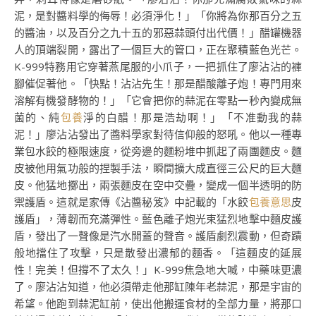
泥，是對醬料學的侮辱！必須淨化！」「你將為你那百分之五
的醬油，以及百分之九十五的邪惡蒜頭付出代價！」醋罐機器
人的頂端裂開，露出了一個巨大的管口，正在聚積藍色光芒。
K-999特務用它穿著燕尾服的小爪子，一把抓住了廖沾沾的褲
腳催促著他。「快點！沾沾先生！那是醋酸離子炮！專門用來
溶解有機發酵物的！」「它會把你的蒜泥在零點一秒內變成無
菌的、純
包養
淨的白醋！那是浩劫啊！」「不准動我的蒜
泥！」廖沾沾發出了醬料學家對待信仰般的怒吼。他以一種專
業包水餃的極限速度，從旁邊的麵粉堆中抓起了兩團麵皮。麵
皮被他用氣功般的捏製手法，瞬間擴大成直徑三公尺的巨大麵
皮。他猛地擲出，兩張麵皮在空中交疊，變成一個半透明的防
禦護盾。這就是家傳《沾醬秘笈》中記載的「水餃
包養意思
皮
護盾」，薄韌而充滿彈性。藍色離子炮光束猛烈地擊中麵皮護
盾，發出了一聲像是汽水開蓋的聲音。護盾劇烈震動，但奇蹟
般地擋住了攻擊，只是散發出濃郁的麵香。「這麵皮的延展
性！完美！但撐不了太久！」K-999焦急地大喊，中藥味更濃
了。廖沾沾知道，他必須帶走他那缸陳年老蒜泥，那是宇宙的
希望。他跑到蒜泥缸前，使出他搬運食材的全部力量，將那口