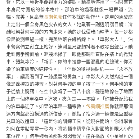
聲，它以一種近乎蔑視重力的姿態，精準地停進了一個只有它
車身尺寸寬度的停車格中。那泊車的過程就像一場舞蹈，流
暢、完美，且毫無
長期包養
任何多餘的動作**。跑車的駕駛座
上走出一個全身黑色皮衣的女人，她戴著一副透明護目鏡，冷
酷地朝著何手殘的方向走來。她的步伐優雅而精準，每一步都
像是被測量過一樣，完美地落在網格線上。「車影大人！」泊
車警察們立刻立正站好，連測量尺都顫抖著不敢發出聲音。她
走到何手殘面前，輕蔑地掃了一眼他那輛垂直貼在牆上的掀背
車，語氣冰冷。「新手，你的車技像一團混亂的毛線球。你污
染了泊車維度的純粹性。」「但你的後視鏡貼紙——『永不放
棄』，讓我看到了一絲愚蠢的勇氣。」車影大人突然掏出一個
像是遙控器的裝置，對著何手殘的車子按了一下。何手殘的車
子從牆上脫落，在空中旋轉了一百八十度，穩穩地停在了地面
上的一個停車格中。這次，夾角是——零度。「你被分配給我
的泊車學徒了。如果泊車是一種宗教，
包養網推薦
你就是那個
連方向盤都沒摸過的新信徒。」她指了指旁邊一輛像是巨型嬰
兒車的改造車：「這是你的訓練工具，從現在開始，你得學會
如何在零點零零一秒內，將這輛車精準停入對面的針眼大小的
車位裡。」何手殘看著那輛閃閃發光、還在播放《小星星》的