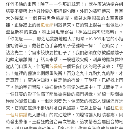
任何多餘的東西！除了——你那缸蒜泥！」就在廖沾沾還在糾
結要不要帶上他最珍愛的那把銀勺時，外面的牆壁傳來一聲巨
大的撞擊。一個穿著黑色燕尾服、戴著太陽眼鏡的太空吉娃
娃，正從牆上的破
包養網
洞鑽進來。它的背上揹著一個像是小
型瓦斯桶的東西，桶上用毛筆寫著「極品紅棗枸杞燃料」。
「你怎麼——」廖沾沾驚訝地瞪大了眼睛。K-999用它的小短
腿站得筆直，戴著白色手套的爪子優雅地一揮：「沒時間了，
沾沾先生！宇宙水餃快要拉肚子了！我們必須在你被醋酸離子
炮鎖定前離開！」話音未落，一股極致尖銳、刺鼻的酸氣猛地
從店門口灌入，伴隨著
包養網
一個狂妄自大的電子音效：「警
告！這裡的醬油比例嚴重失衡！百分之九十九點九九的醋，才
是真理！」廖沾沾知道，這是他的宿敵，王醋狂，已經找上門
了。他的宇宙冒險，被迫從他對蒜泥的焦慮中，正式開始了。
一個狂妄的影子佔滿了那扇被撞破的牆門邊緣，光線一瞬間被
極端的酸氣扭曲。一個閃閃發光、像醋罐的機器人緩緩漂浮進
來，它的底座還不斷噴射著白色醋霧。它身上掛著「醋狂
包養
一個月價錢
派大勝利」的霓虹燈牌，閃爍得讓人眼睛發疼，同
時發出警報。王醋狂的聲音再次響起，這次帶著金屬回音的嘲
弄，刺耳得像是磨砂紙。「廖沾沾！你那充滿腐敗氣味的蒜