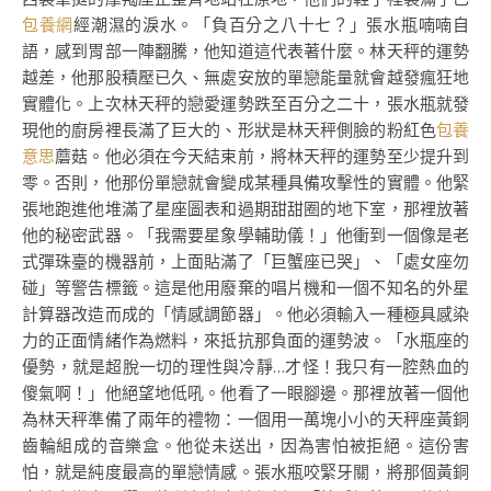
包養網
經潮濕的淚水。「負百分之八十七？」張水瓶喃喃自
語，感到胃部一陣翻騰，他知道這代表著什麼。林天秤的運勢
越差，他那股積壓已久、無處安放的單戀能量就會越發瘋狂地
實體化。上次林天秤的戀愛運勢跌至百分之二十，張水瓶就發
現他的廚房裡長滿了巨大的、形狀是林天秤側臉的粉紅色
包養
意思
蘑菇。他必須在今天結束前，將林天秤的運勢至少提升到
零。否則，他那份單戀就會變成某種具備攻擊性的實體。他緊
張地跑進他堆滿了星座圖表和過期甜甜圈的地下室，那裡放著
他的秘密武器。「我需要星象學輔助儀！」他衝到一個像是老
式彈珠臺的機器前，上面貼滿了「巨蟹座已哭」、「處女座勿
碰」等警告標籤。這是他用廢棄的唱片機和一個不知名的外星
計算器改造而成的「情感調節器」。他必須輸入一種極具感染
力的正面情緒作為燃料，來抵抗那負面的運勢波。「水瓶座的
優勢，就是超脫一切的理性與冷靜…才怪！我只有一腔熱血的
傻氣啊！」他絕望地低吼。他看了一眼腳邊。那裡放著一個他
為林天秤準備了兩年的禮物：一個用一萬塊小小的天秤座黃銅
齒輪組成的音樂盒。他從未送出，因為害怕被拒絕。這份害
怕，就是純度最高的單戀情感。張水瓶咬緊牙關，將那個黃銅