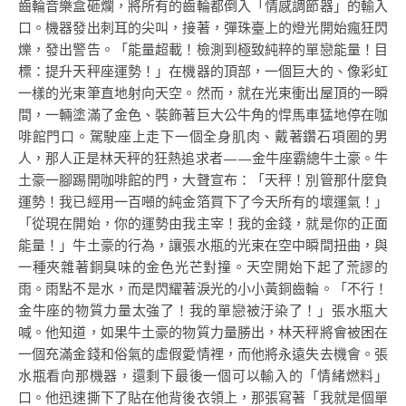
齒輪音樂盒砸爛，將所有的齒輪都倒入「情感調節器」的輸入
口。機器發出刺耳的尖叫，接著，彈珠臺上的燈光開始瘋狂閃
爍，發出警告。「能量超載！檢測到極致純粹的單戀能量！目
標：提升天秤座運勢！」在機器的頂部，一個巨大的、像彩虹
一樣的光束筆直地射向天空。然而，就在光束衝出屋頂的一瞬
間，一輛塗滿了金色、裝飾著巨大公牛角的悍馬車猛地停在咖
啡館門口。駕駛座上走下一個全身肌肉、戴著鑽石項圈的男
人，那人正是林天秤的狂熱追求者——金牛座霸總牛土豪。牛
土豪一腳踢開咖啡館的門，大聲宣布：「天秤！別管那什麼負
運勢！我已經用一百噸的純金箔買下了今天所有的壞運氣！」
「從現在開始，你的運勢由我主宰！我的金錢，就是你的正面
能量！」牛土豪的行為，讓張水瓶的光束在空中瞬間扭曲，與
一種夾雜著銅臭味的金色光芒對撞。天空開始下起了荒謬的
雨。雨點不是水，而是閃耀著淚光的小小黃銅齒輪。「不行！
金牛座的物質力量太強了！我的單戀被汙染了！」張水瓶大
喊。他知道，如果牛土豪的物質力量勝出，林天秤將會被困在
一個充滿金錢和俗氣的虛假愛情裡，而他將永遠失去機會。張
水瓶看向那機器，還剩下最後一個可以輸入的「情緒燃料」
口。他迅速撕下了貼在他背後衣領上，那張寫著「我就是個單