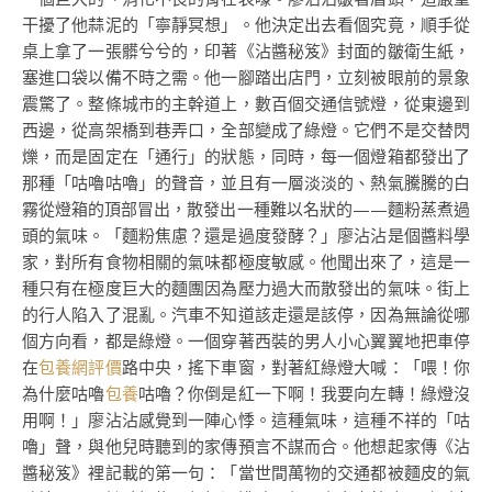
干擾了他蒜泥的「寧靜冥想」。他決定出去看個究竟，順手從
桌上拿了一張髒兮兮的，印著《沾醬秘笈》封面的皺衛生紙，
塞進口袋以備不時之需。他一腳踏出店門，立刻被眼前的景象
震驚了。整條城市的主幹道上，數百個交通信號燈，從東邊到
西邊，從高架橋到巷弄口，全部變成了綠燈。它們不是交替閃
爍，而是固定在「通行」的狀態，同時，每一個燈箱都發出了
那種「咕嚕咕嚕」的聲音，並且有一層淡淡的、熱氣騰騰的白
霧從燈箱的頂部冒出，散發出一種難以名狀的——麵粉蒸煮過
頭的氣味。「麵粉焦慮？還是過度發酵？」廖沾沾是個醬料學
家，對所有食物相關的氣味都極度敏感。他聞出來了，這是一
種只有在極度巨大的麵團因為壓力過大而散發出的氣味。街上
的行人陷入了混亂。汽車不知道該走還是該停，因為無論從哪
個方向看，都是綠燈。一個穿著西裝的男人小心翼翼地把車停
在
包養網評價
路中央，搖下車窗，對著紅綠燈大喊：「喂！你
為什麼咕嚕
包養
咕嚕？你倒是紅一下啊！我要向左轉！綠燈沒
用啊！」廖沾沾感覺到一陣心悸。這種氣味，這種不祥的「咕
嚕」聲，與他兒時聽到的家傳預言不謀而合。他想起家傳《沾
醬秘笈》裡記載的第一句：「當世間萬物的交通都被麵皮的氣