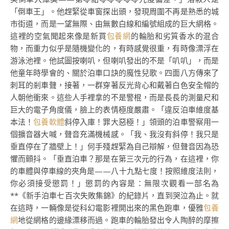
「倒車王」。他趕緊從車窗探出頭，發現周圍不再是熟悉的城
市街道，而是一望無際、由無數白線和編號組成的巨大網格。
這裡的空氣聞起來像是新買
包養網
的輪胎和劣質香水的混合
物，而重力似乎是隨機變化的，有時感覺很重，有時像漂浮在
游泳池裡。他試圖按喇叭，但喇叭發出的不是「叭叭」，而是
他童年時學會的、關於泊車口訣的魔性兒歌。四面八方傳來了
刺耳的剎車聲，接著，一群穿著反光背心和戴著白色安全帽的
人朝他衝來。這些人手裡拿的不是警棍，而是長長的測量尺和
巨大的電子角度儀，臉上的表情極度嚴肅。「違反泊車維度基
本法！
包養軟體
斜停入庫！罪大惡極！」領頭的泊車警察用一
個擴音器大喊，聲音充滿機械感。「我、我沒有斜停！我只是
垂直停在了牆壁上！」何手殘趕緊為自己辯解，但聲音因為恐
懼而顫抖。「垂直泊車？那是在第三次元的行為，在這裡，你
的車體與停車線的夾角是——八十九點七度！按照維度法則，
你必須接受懲罰！」懲罰的內容是：無限次觀看一部名為
**《新手泊車七百次失敗集錦》的紀錄片，直到哭泣為止。就
在這時，一輛像是從科幻電影裡開出來的黑色跑車，優雅
包養
網
地從網格的邊緣漂移而過。跑車的輪胎發出令人陶醉的摩擦