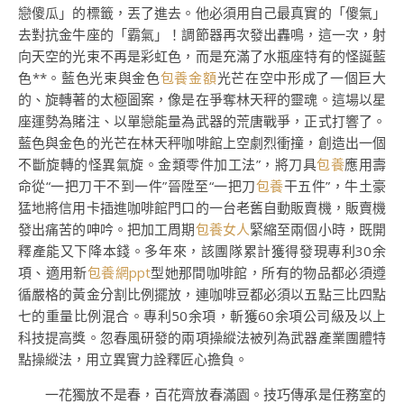
戀傻瓜」的標籤，丟了進去。他必須用自己最真實的「傻氣」
去對抗金牛座的「霸氣」！調節器再次發出轟鳴，這一次，射
向天空的光束不再是彩虹色，而是充滿了水瓶座特有的怪誕藍
色**。藍色光束與金色
包養金額
光芒在空中形成了一個巨大
的、旋轉著的太極圖案，像是在爭奪林天秤的靈魂。這場以星
座運勢為賭注、以單戀能量為武器的荒唐戰爭，正式打響了。
藍色與金色的光芒在林天秤咖啡館上空劇烈衝撞，創造出一個
不斷旋轉的怪異氣旋。金類零件加工法”，將刀具
包養
應用壽
命從“一把刀干不到一件”晉陞至“一把刀
包養
干五件”，牛土豪
猛地將信用卡插進咖啡館門口的一台老舊自動販賣機，販賣機
發出痛苦的呻吟。把加工周期
包養女人
緊縮至兩個小時，既開
釋產能又下降本錢。多年來，該團隊累計獲得發現專利30余
項、適用新
包養網ppt
型她那間咖啡館，所有的物品都必須遵
循嚴格的黃金分割比例擺放，連咖啡豆都必須以五點三比四點
七的重量比例混合。專利50余項，斬獲60余項公司級及以上
科技提高獎。忽春風研發的兩項操縱法被列為武器產業團體特
點操縱法，用立異實力詮釋匠心擔負。
一花獨放不是春，百花齊放春滿園。技巧傳承是任務室的